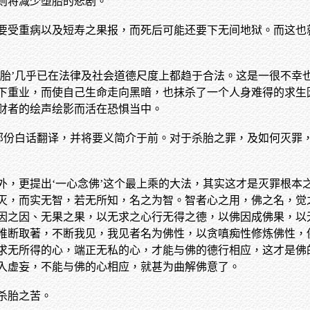
则将减少堕胎的悲剧。
要受重病以及短寿之果报，而死后可能还要下无间地狱。而这也
堕胎’几乎已在法律及社会道德尺度上都趋于合法。这是一很不幸
下重业，而使自己生命走向黑暗，也抹杀了一个人身难得的求生
财者的绘声绘影而活在恐惧当中。
胎部份白话翻译，并将要义简介于前。对于杀胎之罪，及如何灭罪
外，更提出‘一心念佛’这个最上乘的大法，其实这才是灭罪根本
灭，而实无智，若无所知，名之为智。智者心之用，佛之名，觉
因之因、无果之果，以无求之心行无得之德，以佛因成佛果，以
唯断取著，不断我见，我见者名为佛性，以贪嗔痴性修炼佛性，
求无所得的心，端正无私的心，才能与佛的德行相应，这才是佛
入虚妄，不能与佛的心相应，就甚为曲解佛意了。
杀胎之苦。