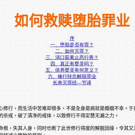
如何救赎堕胎罪业
序
一、堕胎是否有罪？
二、如何灭罪？
三、清口茹素止恶行善？
四、真正有婴灵吗？
五、供养婴灵有何意义？
六、修行转念解脱罪业
长寿灭罪经—节译
心修行，而生活中苦难却很多，不是全身是病就是婚姻不幸。于
的杀戒，破了清净的戒体，以致修行不得定慧无漏之力。
命根，失其人身，同时也断了此世修行得度的解脱因缘，令其又