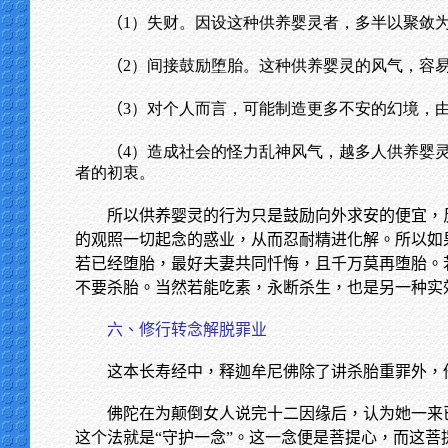
（
1）失财。因设这种供养婴灵者，多半以聚敛
（
2）间接鼓励堕胎。这种供养婴灵的风气，容
（
3）对个人而言，可能制造更多不安的幻境，
（
4）造成社会的怪力乱神风气，越多人供养婴
者的初衷。
所以供养婴灵的行为只是鼓励向外求安的便宜，
的观照一切起念的惑业，从而忍耐精进化解。所以如
若已经堕胎，最好夫妻共同忏悔，且千万莫再堕胎。
不要杀胎。当然若能吃素，永断杀生，也是另一种实
六、修行转念解脱罪业
这本长寿经中，释迦牟尼佛除了讲杀胎重罪外，
佛陀在为颠倒女人说完十二因缘后，认为她一来
这个法就是“守护一念”。这一念便是菩提心，而这