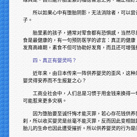
所以如果心中有堕胎阴影，无法消除者，可以尝
子。
胎里素的孩子，通常对荤食都有恐惧感，当然尽
食是最健康的，有一句预防医学的谚言：真正的健康
发育高峰期，素食不但可协助好发育，而且还可增强
四、真正有婴灵吗？
近年来，由日本传来一阵供养婴灵的歪风，这种
婴灵得安养而不生报复之心？
工商业社会中，人们总是习惯于用金钱来换得一
可能惹来更多灾祸。
因为堕胎要至诚忏悔才能灭罪，若心存花钱供养
刹，所以收买婴灵是丝毫不能灭罪，反而因此变相鼓
胎儿的生命也因此遭受摧折。所以供养婴灵的行为是