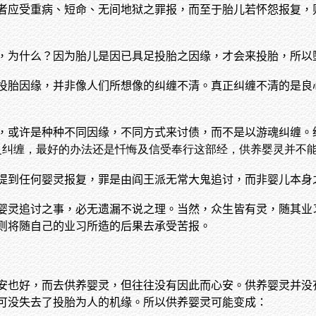
者应受重病、短命、无间地狱之罪报，而至于胎儿若怀怨报复，
，为什么？因为胎儿是因已具足投胎之因缘，才会来投胎，所以
投胎因缘，并非像人们所想像的纠缠不清。真正纠缠不清的是良
，或许是种种不同因缘，不同方式来讨债，而不是以游魂纠缠。
怕婴灵纠缠，最好的办法还是忏悔及信受奉行这部经，供养婴灵并不
提到任何婴灵报复，罪是由阎王派无常大鬼追讨，而非婴儿本身
婴灵追讨之事，必无遗漏不说之理。当然，众生皆有灵，随其业
则将随自己的业习所造的后果去承受苦报。
安也好，而去供养婴灵，但往往没有因此而心安。供养婴灵并没
可没失去了投胎为人的机缘。所以供养婴灵可能变成：