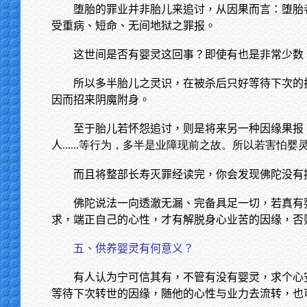
堕胎的罪业并非胎儿来追讨，从因果而言：堕胎
受重病、短命、无间地狱之罪报。
这世间是否有婴灵这回事？即使有也是非常少数
所以多半胎儿之灵识，在被杀后只好等待下次的
因而招来阴魔附身。
至于胎儿若怀怨追讨，则是将来另一种因缘果报
人
......等行为，多半是业障现前之故。所以若害
而且将整部长寿灭罪经读完，你会发现佛陀没有
佛陀说法一向透澈无漏、完备具足一切，若真有
求，端正自己的心性，才有解脱身心业苦的因缘，否
五、供养婴灵有何意义？
有人认为宁可信其有，不管有没有婴灵，求个心
等待下次转世的因缘，随他的心性与业力去流转，也