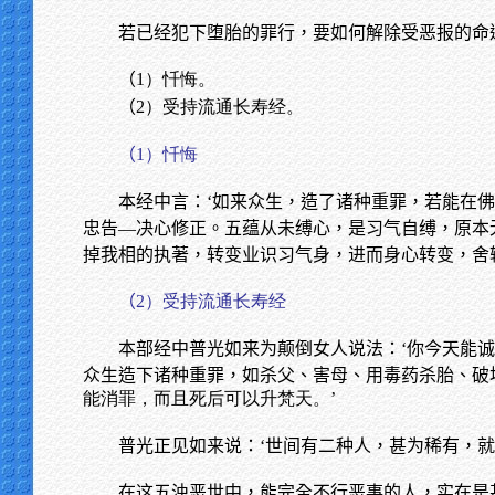
若已经犯下堕胎的罪行，要如何解除受恶报的命
（
1）忏悔。
（
2）受持流通长寿经。
（
1）忏悔
本经中言：‘如来众生，造了诸种重罪，若能在
忠告—决心修正。五蕴从未缚心，是习气自缚，原本
掉我相的执著，转变业识习气身，进而身心转变，舍
（
2）受持流通长寿经
本部经中普光如来为颠倒女人说法：‘你今天能
众生造下诸种重罪，如杀父、害母、用毒药杀胎、破
能消罪，而且死后可以升梵天。’
普光正见如来说：‘世间有二种人，甚为稀有，
在这五浊恶世中，能完全不行恶事的人，实在是