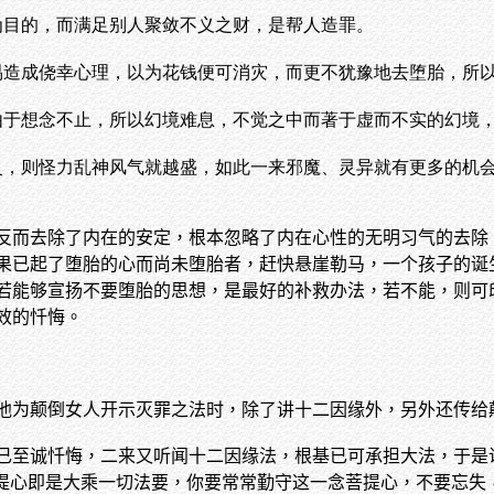
为目的，而满足别人聚敛不义之财，是帮人造罪。
易造成侥幸心理，以为花钱便可消灾，而更不犹豫地去堕胎，所
由于想念不止，所以幻境难息，不觉之中而著于虚而不实的幻境
灵，则怪力乱神风气就越盛，如此一来邪魔、灵异就有更多的机
反而去除了内在的安定，根本忽略了内在心性的无明习气的去除
果已起了堕胎的心而尚未堕胎者，赶快悬崖勒马，一个孩子的诞
若能够宣扬不要堕胎的思想，是最好的补救办法，若不能，则可印
效的忏悔。
他为颠倒女人开示灭罪之法时，除了讲十二因缘外，另外还传给颠
已至诚忏悔，二来又听闻十二因缘法，根基已可承担大法，于是
菩提心即是大乘一切法要，你要常常勤守这一念菩提心，不要忘失