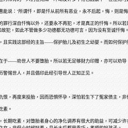
惠能说：‘所谓忏，即是忏从前所有恶业，永不后起，悔，则是悔
的罪行深自忏悔以外，还要永不再犯，才是真正的忏悔。所以若
明知故犯，如此不管做多少功德都无功德可言，因为没有至诚忏悔
，且实践这部经的主旨——保护胎儿及初生之幼婴。而如何保护
在于——劝世人不要堕胎。所以若无足够财力印赠，亦可以劝导
历警惕世人，并且倡印此经引导世人正知正见。
仇恨，再度来投胎，因而恐惧怀孕，深怕若生下了冤家债主，非
吃素。
，长期吃素，对堕胎者身心的净化调养有很大的助益，可减少许
之女，非但小时候好养，且长大后都是乖巧、孝顺的好孩子。