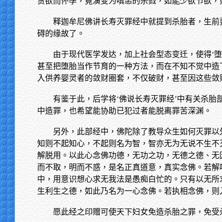
贪欲而怀孕，竟演变为嗔恚的杀戮，如能少欲节欲，
释迦牟尼佛讲长寿灭罪经中就提到杀胎者，生前
碍的缘故了。
由于现代医学发达，加上社会型态变迁，使得‘
甚至把堕胎当作节育的一种方法，而在不知不觉中造
入供养婴灵者的敛财圈套，不仅破财，甚至因这些敛
有鉴于此，后学将‘佛说长寿灭罪经’中有关杀
中造罪，也希望能协助已犯过者能脱离罪苦深渊。
另外，此部经中，佛陀除了教导众生如何灭罪以
知则不起知心，不起则名为智，智亦无为无说不生不
解脱用。以此心念佛功德，无功之功，无德之德、无
而不取，明而不惑，是名正真道意，真实念佛。若解
中，用意识想心求无我法是愚痴白忙的。只有以无所
生利生之德，如此乃名为一心念佛。若执相念佛，则
愿此经之印赠可使天下妇女免造杀胎之罪，免受