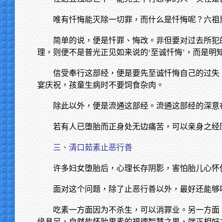
唯有忏悔能灭除一切罪，而什么是忏悔呢？六祖
简单的说，便是忏罪、悔改。非但要对过去所犯
理，则便不是普光正见如来说的‘至诚忏悔’，而是
信受奉行这部经，便是要先至诚忏悔自己的过失
宴庆祝，孩童生病时不要饲食杂肉。
除此以外，便是流通这部经。流通这部经的深意
若有人已堕胎而正身处无边痛苦，可以亲身之经
三、清口茹素止恶行善
许多妇女堕胎后，心理长存阴影，害怕胎儿心怀
面对这个问题，除了止恶行善以外，最好还能够
吃素一方面因为不杀生，可以消罪业。另一方面
缘具足，自然能怀胎里素的福德智慧之男，端正相好