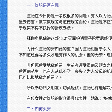
一、堕胎是否有罪
堕胎在今日仍是一争议很多的问题，有人以为胎
量去伤害。就宗教规范与道德规范而论，堕胎是不正
于现实不得不抉择的折衷办法。
释迦牟尼佛讲这部‘长寿灭罪护诸童子陀罗尼经
为什么堕胎的罪如此的重？因为堕胎相当于杀人
不知道还要等多久才能有作人的机会，他的无奈、遗
非但死后受地狱煎熬，生前亦须受重病及短寿之
后百病丛生，也有人从此不孕，丧失了为人父母的机
已可比拟地狱之煎熬了。
所以奉劝妇女朋友，切莫轻试，堕胎也许能解决
有位女性对堕胎的形容很具代表性，她说：‘好
二、如何灭罪