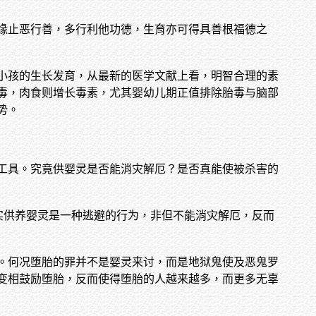
缘止恶行善，多行利他功德，生育亦可得具善根福德之
小孩的生长发育，从最新的医学文献上看，明智合理的素
毒，肉食则增长毒素，尤其婴幼儿期正值排除胎毒与脑部
势。
工具。究竟供婴灵是否能消灾解厄？是否真能使被杀害的
实供养婴灵是一种逃避的行为，非但不能消灾解厄，反而
。何况堕胎的罪并不是婴灵来讨，而是地狱鬼使及恶鬼罗
变相鼓励堕胎，反而使得堕胎的人越来越多，而更多无辜