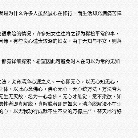
就是为什么许多人虽然诚心在修行，而生活却充满痛苦障
也很危险的情况，许多妇女往往将之视为稀松平常的事，
因缘。有些良心谴责较深的妇女，由于无知与不安，则落
，都有详细探索。希望因此可避免时人在习以为常的无知
之法，究竟清净心源之义。一心即无心，以无心知无心，
之体，以此心念佛心，佛心无心，无心统万法，万法皆为
无生无灭故，名为一心念佛。无心才能觉，意不染欲，知
佛性者即真解脱，真解脱者即是如来。清净脱解法不在识
的心，以无我功行成就不生不灭的万德庄严，替天地行好