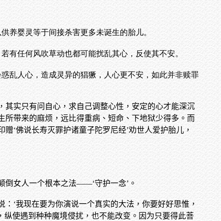
以供养婴灵等于间接杀害更多未诞生的胎儿。
，若有任何风吹草动也都可能扰乱其心，反使其不安。
会惑乱人心，造成灵异的猖獗，人心更不安，如此并非赎罪
，其实只有问自心，求自己调整心性，安定的心才能深沉
生所带来的麻烦，远比得重病、短命、下地狱少得多。而
赠‘佛说长寿灭罪护诸童子陀罗尼经’劝世人爱护胎儿，
倒女人一个根本之法——‘守护一念’。
说：‘我现在要为你演说一个真实的大法，你要好好思惟，
，纵使遇到种种魔境侵扰，也不能改变。因为只要得此菩