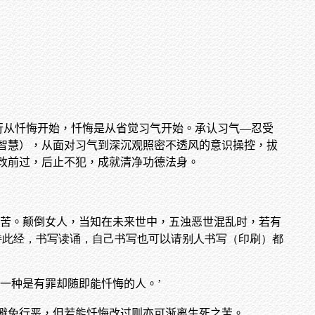
行从忏悔开始，忏悔是从省觉习气开始。承认习气—忍受
智慧），从面对习气到深沉观照密不透风的意识操控，拔
改前过，后止不犯，成就清净功德法身。
之苦。颠倒女人，当知在未来世中，五浊恶世混乱时，若有
，若受持此经，书写读诵，自己书写也可以请别人书写（印刷）都
一种是有罪却随即能忏悔的人。’
避免行恶，但若能忏悔改过则亦可渐离生死之苦。