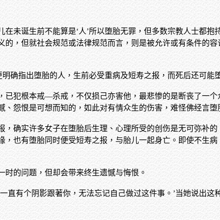
儿在未诞生前不能算是‘人’所以堕胎无罪，但多数宗教人士都抱
义的，但就社会规范或法律规范而言，则是被允许或有条件的容
’更明确指出堕胎的人，生前必受重病及短寿之报，而死后还可能
，已犯根本戒—杀戒，不仅损己亦害他，最悲惨的是断丧了一个
憾、怨恨是可想而知的，如此对有情众生的伤害，难怪佛经言堕
报，确实许多女子在堕胎后生理、心理所受的创伤是无可弥补的
缘，也有堕胎同时便受短寿之报，与胎儿一起身亡。即使不生病
一时的问题，但却会带来终生遗憾与悔恨。
像一直有个阴影跟著你，无法忘记自己做过这件事。’当她说出这