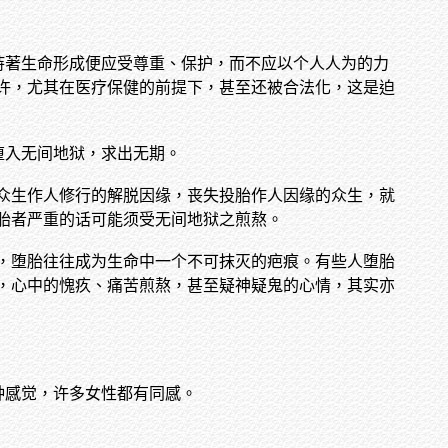
持著生命形成便应受尊重、保护，而不应以个人人为的力
许，尤其在医疗保健的前提下，甚至还被合法化，这是迫
堕入无间地狱，求出无期。
众生作人修行的解脱因缘，丧失投胎作人因缘的众生，就
胎者严重的话可能须受无间地狱之煎熬。
，堕胎往往成为生命中一个不可抹灭的疤痕。有些人堕胎
，心中的愧疚、痛苦煎熬，甚至疑神疑鬼的心情，其实亦
种感觉，许多女性都有同感。