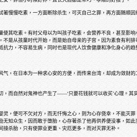
试著慢慢吃素，一方面断除杀生，可灭自己之罪，再方面随顺因
量使其吃素。有时父母以为叫孩子吃素，会营养不良，甚至影响
，不是从孩童时代开始，而是始自母亲的子宫。因为素食有利排
抵抗力，不容易生病，同时也是现代人饮食健康和净化身心的趋
风气，在日本为一种求心安的方便，而传来台湾，却成为敛财的
切，而自然对鬼神也产生了——‘只要花钱就可以收买’心理。其
婴灵，便可不欠对方，而无忏悔之心，则为心存侥幸，不能灭罪
励无知众生，因而敢于堕胎，心存著杀了他再供养便没事，如此
间接杀胎，只有使罪业更重、灾厄更多，而对灭罪无补。