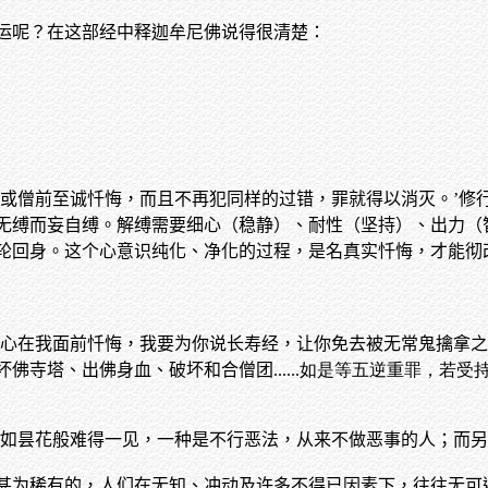
运呢？在这部经中释迦牟尼佛说得很清楚：
佛或僧前至诚忏悔，而且不再犯同样的过错，罪就得以消灭。’修
无缚而妄自缚。解缚需要细心（稳静）、耐性（坚持）、出力（
轮回身。这个心意识纯化、净化的过程，是名真实忏悔，才能彻
诚心在我面前忏悔，我要为你说长寿经，让你免去被无常鬼擒拿
坏佛寺塔、出佛身血、破坏和合僧团
......如是等五逆重罪
就如昙花般难得一见，一种是不行恶法，从来不做恶事的人；而另
甚为稀有的，人们在无知、冲动及许多不得已因素下，往往无可