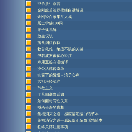
戒杀放生嘉言
金刚般若波罗蜜经白话解说
金刚经百家集注大成
居士学佛100问
弟子规易解
放生仪轨
施食烟供仪轨
救苦救难．绝症不惧的关键
般若波罗蜜多心经注
寿康宝鉴白话编译
济公活佛传奇录
铁窗下的醒悟～浪子心声
六祖坛经笺注
节欲主义
了凡四训白话篇
如何面对两性关系
戒杀长寿的真相
集福消灾之道—感应篇汇编白话节本
集福消灾之道—感应篇汇编白话精简本
临终关怀注意事项