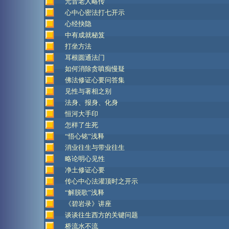
元音老人略传
心中心密法打七开示
心经抉隐
中有成就秘笈
打坐方法
耳根圆通法门
如何消除贪嗔痴慢疑
佛法修证心要问答集
见性与著相之别
法身、报身、化身
恒河大手印
怎样了生死
“悟心铭”浅释
消业往生与带业往生
略论明心见性
净土修证心要
传心中心法灌顶时之开示
“解脱歌”浅释
《碧岩录》讲座
谈谈往生西方的关键问题
桥流水不流