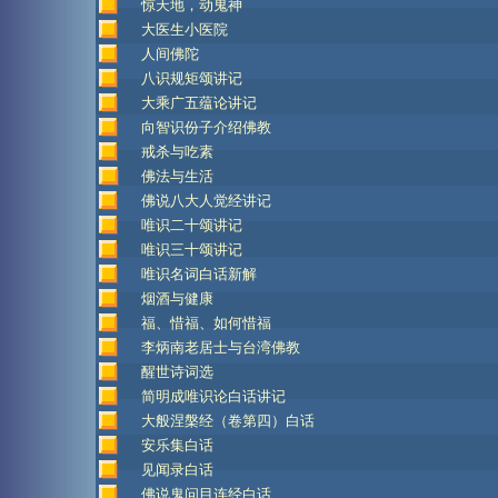
惊天地，动鬼神
大医生小医院
人间佛陀
八识规矩颂讲记
大乘广五蕴论讲记
向智识份子介绍佛教
戒杀与吃素
佛法与生活
佛说八大人觉经讲记
唯识二十颂讲记
唯识三十颂讲记
唯识名词白话新解
烟酒与健康
福、惜福、如何惜福
李炳南老居士与台湾佛教
醒世诗词选
简明成唯识论白话讲记
大般涅槃经（卷第四）白话
安乐集白话
见闻录白话
佛说鬼问目连经白话