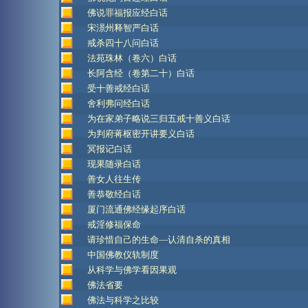
佛说罪福报应经白话
宋澋州释智严白话
戒杀四十八问白话
法苑珠林（卷六）白话
长阿含经（卷第二十）白话
受十善戒经白话
舍利弗问经白话
为在家弟子略说三归五戒十善义白话
为判府蒋枢密开讲要义白话
冥报记白话
现果随录白话
善女人往生传
善恭敬经白话
厦门流通佛经缘起序白话
戒淫修福保命
请珍惜自己的生命—认清自杀的真相
中国佛教仪轨制度
从科学与佛学看因果观
佛法省要
佛法与科学之比较