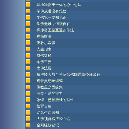
融禅净密于一体的心中心法
学佛成道没有难处
学佛第一要知见正
学佛无难，但观自在
禅净密互融互通的修法
禅海微澜
佛教小常识
人生指南
成佛捷径
念佛三要
念佛法要
楞严经大势至菩萨念佛圆通章今译浅解
观音灵感录续编
佛教圣众因缘集
可畏可爱的业力
敬悼—已被残蚀的理性
德育古鉴
助念生西须知
大佛顶首楞严经白话
金刚经校勘记