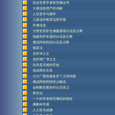
劝全世界学者研究佛法书
大佛顶首楞严经译解
人生哲学与佛学
儿童读经教育说明手册
学佛浅说
大势至菩萨念佛圆通章白话及
注释
地藏菩萨本愿经白话及注释
佛说阿弥陀经白话及注释
保富法
龙舒净土文
龙舒增广净土文
自杀是灾难的开始
漫谈两性关系
大方广圆觉修多罗了义经抉隐
佛说阿弥陀经经义略说
金刚般若蜜多经白话述义
养生论
一个科学者研究佛经的报告
佛教科学观
人人皆当成佛