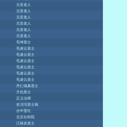
元音老人
元音老人
元音老人
元音老人
元音老人
元音老人
毛坤居士
毛凌云居士
毛凌云居士
毛凌云居士
毛凌云居士
毛凌云居士
毛凌云居士
丹仁绒臬居士
方伦居士
正义法师
史洁珵居士辑
台中莲社
北京社科院
江味农居士