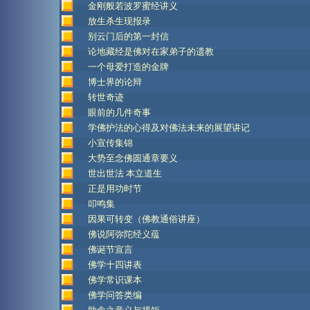
金刚般若波罗蜜经讲义
放生杀生现报录
别云门后的第一封信
论地藏经是佛对在家弟子的遗教
一个母爱打造的金牌
博士界的论辩
转世奇迹
眼前的几件奇事
学佛护法的心得及对佛法未来的展望讲记
小宣传集锦
大势至念佛圆通章要义
世出世法 本立道生
正是用功时节
叩鸣集
因果可转变（佛教通俗讲座）
佛说阿弥陀经义蕴
佛诞节宣言
佛学十四讲表
佛学常识课本
佛学问答类编