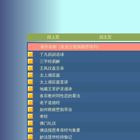
回上页
回主页
著作名称（依居士笔画顺序排列）
了凡四训语译
三字经易解
王凤仪嘉言录
太上感应篇
太上感应篇直讲
地藏王菩萨灵感录
各宗教对同性恋的看法
老子道德经
如何救赎堕胎罪业
孝经
佛门礼仪
佛说报恩孝亲经句集要
妙法莲华经持验记