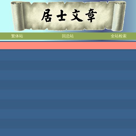
繁体站
回总站
全站检索