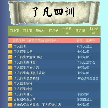
全站检
本站信
回上页
回主页
繁体站
回总站
留言版
索
箱
文章名称（依繁体笔画顺序排列）
著作、主讲等
了凡四训
袁了凡居士
了凡四训大意
净空法师
了凡四训大意亲闻记
净空法师
了凡四训白话篇
了凡弘法学会
了凡四训序文讲记
净空法师
了凡四训电视弘法讲记
净空法师
了凡四训语解精编
佛陀教育基金会
了凡四训语译
了凡四训精解
了凡四训讲记
净空法师
百过格创命之学
廖荣尉居士
改造命运心想事成—了凡四训讲记
净空法师