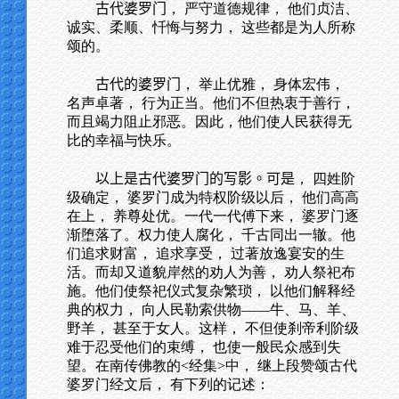
古代婆罗门
， 严守道德规律， 他们贞洁、
诚实、柔顺、忏悔与努力， 这些都是为人所称
颂的。
古代的婆罗门
， 举止优雅， 身体宏伟，
名声卓著， 行为正当。他们不但热衷于善行，
而且竭力阻止邪恶。因此，他们使人民获得无
比的幸福与快乐。
以上是古代婆罗门的写影。可是
， 四姓阶
级确定， 婆罗门成为特权阶级以后， 他们高高
在上， 养尊处优。一代一代傅下来， 婆罗门逐
渐堕落了。权力使人腐化， 千古同出一辙。他
们追求财富， 追求享受， 过著放逸宴安的生
活。而却又道貌岸然的劝人为善， 劝人祭祀布
施。他们使祭祀仪式复杂繁琐， 以他们解释经
典的权力， 向人民勒索供物——牛、马、羊、
野羊， 甚至于女人。这样， 不但使刹帝利阶级
难于忍受他们的束缚， 也使一般民众感到失
望。在南传佛教的<经集>中， 继上段赞颂古代
婆罗门经文后， 有下列的记述：