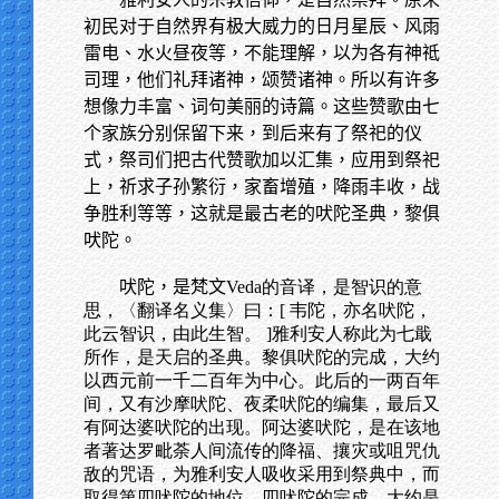
初民对于自然界有极大威力的日月星辰、风雨
雷电、水火昼夜等，不能理解，以为各有神祗
司理，他们礼拜诸神，颂赞诸神。所以有许多
想像力丰富、词句美丽的诗篇。这些赞歌由七
个家族分别保留下来，到后来有了祭祀的仪
式，祭司们把古代赞歌加以汇集，应用到祭祀
上，祈求子孙繁衍，家畜增殖，降雨丰收，战
争胜利等等，这就是最古老的吠陀圣典，黎俱
吠陀。
吠陀，是梵文
Veda的音译，是智识的意
思，〈翻译名义集〉曰：[ 韦陀，亦名吠陀，
此云智识，由此生智。 ]雅利安人称此为七戢
所作，是天启的圣典。黎俱吠陀的完成，大约
以西元前一千二百年为中心。此后的一两百年
间，又有沙摩吠陀、夜柔吠陀的编集，最后又
有阿达婆吠陀的出现。阿达婆吠陀，是在该地
者著达罗毗荼人间流传的降福、攘灾或咀咒仇
敌的咒语，为雅利安人吸收采用到祭典中，而
取得第四吠陀的地位，四吠陀的完成，大约是