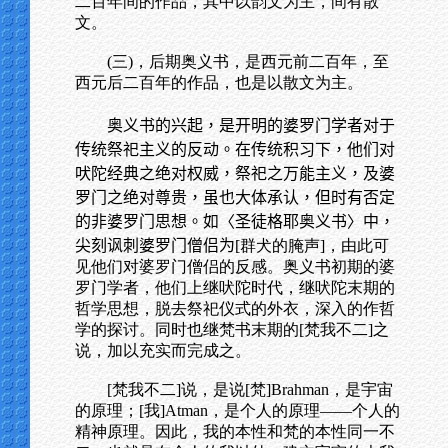
二百年间的作品，其中以韵文为主，间有散
文。
(三)，后期奥义书，是西元前二百年，至
西元后二百年的作品，也是以散文为主。
奥义书的兴起，是开明的婆罗门学者对于
传统祭祀主义的反动。在传统积习下，他们对
吠陀经典之绝对权威，祭祀之万能主义，及婆
罗门之绝对尊贵，虽也大体承认，但时有否定
的非婆罗门思想。如〈圣徒格耶奥义书〉中，
尖刻讽刺婆罗门僧侣为
[群犬的腌声]，由此可
见他们对婆罗门僧侣的反感。奥义书初期的婆
罗门学者，他们上继吠陀时代，继吠陀末期的
哲学思想，脱去祭祀仪式的外衣，深入的作哲
学的探讨。同时也继梵书末期的[梵我不二]之
说，加以充实而完成之。
[梵我不二]说，是说[梵]Brahman，是宇宙
的原理；[我]Atman，是个人的原理——个人的
精神原理。因此，我的本性和梵的本性同一不