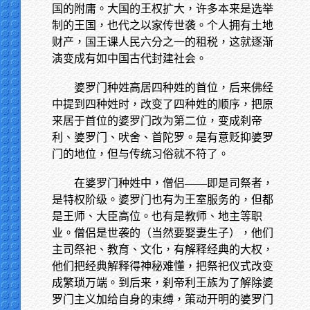
国的附庸。大国的王权扩大，许多本来是选举
制的王国，也代之以家传世袭。个人拥有土地
财产，国王课人民六分之一的租税，这就逐渐
演变成有如中国古代封建社会。
婆罗门种姓高居四种姓的首位，后来佛经
中提到四种姓时，改变了四种姓的顺序，把原
来居于首位的婆罗门改为第二位，变成刹帝
利、婆罗门、吠舍、首陀罗。是有意贬抑婆罗
门的地位，但与传统习俗就不符了。
在婆罗门种姓中，僧侣——即是司祭者，
是特权阶级。婆罗门也有为王室服务的，但都
是王师、大臣高位。也有是教师、地主等职
业。僧侣是世袭的（当然要娶妻生子），他们
主司祭祀、教育、文化，有解释经典的大权，
他们把经典解释得神秘难懂，把祭祀仪式改变
成繁琐万端。到后来，刹帝利王族为了解除婆
罗门主义加给自身的束缚，策动开明的婆罗门