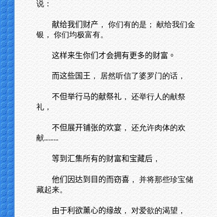
说：
献给我们财产
， 你们有的是； 献给我们金
银， 你们均极富有。
这样来生你们才会拥有更多的财富。
而这些国王
， 居然听信了婆罗门的话，
不但举行马的献祭礼
， 还举行人的献祭
礼，
不但展开铺张的欢宴
， 还允许肉体的欢
献
………
等到汇集所有的财富和宝藏后
，
他们因达到目的而窃喜
， 并将那些珍宝储
藏起来。
由于利欲薰心的缘故
， 对爱欲的渴望，