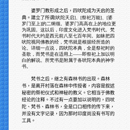
婆罗门教形成之后，四吠陀成为天启的圣
典。建立了所谓
[吠陀天启]、[祭祀万能]、[婆
罗门至上]的二纲领。婆罗门高高在上的地位更
为巩固。这以后，印度文化进入梵书时代。梵
书时代大约是西元前八至七百年间。如昧把四
吠陀视同佛教的经，梵书就是根据经所造的
论。详细一点说，四吠陀本典，全是祭祀时的
圣歌，而梵书是在适用上——即祭祀上加以明
白的解说。所梵书是附属于各吠陀本典的神学
书。
梵书之后，继之有森林书的出现。森林
书，是离开村落在森林中传授者，内容是叙述
秘密的祭祀仪式和神秘的教义。它相当于佛教
经论的注释。不过有一点要加以说明的，四吠
陀、梵书、森林书，全是口口相传的传下来，
并没有文字记录，因为那时印度尚没有书写的
工具。