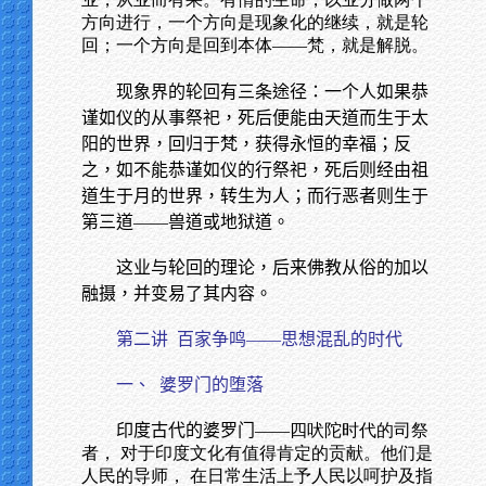
方向进行，一个方向是现象化的继续，就是轮
回；一个方向是回到本体——梵，就是解脱。
现象界的轮回有三条途径：一个人如果恭
谨如仪的从事祭祀，死后便能由天道而生于太
阳的世界，回归于梵，获得永恒的幸福；反
之，如不能恭谨如仪的行祭祀，死后则经由祖
道生于月的世界，转生为人；而行恶者则生于
第三道——兽道或地狱道。
这业与轮回的理论，后来佛教从俗的加以
融摄，并变易了其内容。
第二讲
百家争鸣——思想混乱的时代
一、
婆罗门的堕落
印度古代的婆罗门
——四吠陀时代的司祭
者， 对于印度文化有值得肯定的贡献。他们是
人民的导师， 在日常生活上予人民以呵护及指