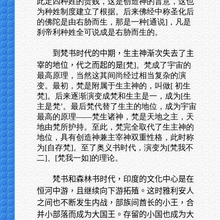
此定四种姓的贵贱，这是创造神的旨意，这也
为种姓制度建立了根据。后来佛经中称圣化后
的佛陀是由右胁而生，那是一种[通说]，凡是
刹帝利种姓全可说成是右胁而生的。
到梵书时代的中期，生主神渐次失去了主
宰的地位，代之而起的是
[梵]。梵成了宇宙的
最高原理，当然这其间尚经过相当复杂的演
变。最初，梵是附属于生主神的，叫做[ 初生
梵]。后来逐渐演变成梵和生主是一，成为[生
主是梵’。最后梵代替了生主的地位，成为宇宙
最高的原理——梵生诸神，梵是天地之主，天
地由梵所护持。至此，梵完全取代了生主神的
地位，具有创造神兼主宰神双重性格，此时称
为[自存梵]。至了奥义书时代，演变为[梵我不
二]、[梵我一如]的理论。
梵书和森林书时代，印度的文化中心是在
恒河中游，且继续向下游拓殖。这时雅利安人
之间也不断发生内战，部族间酋长的小王，合
并小部落而成为大国王。存留的小国也成为大