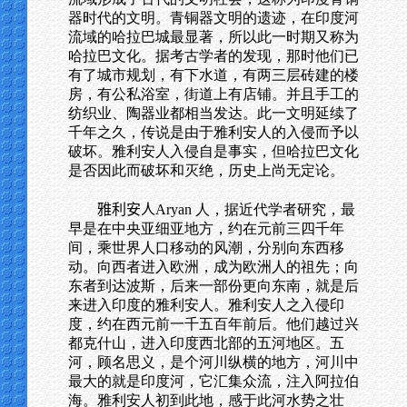
器时代的文明。青铜器文明的遗迹，在印度河
流域的哈拉巴城最显著，所以此一时期又称为
哈拉巴文化。据考古学者的发现，那时他们已
有了城市规划，有下水道，有两三层砖建的楼
房，有公私浴室，街道上有店铺。并且手工的
纺织业、陶器业都相当发达。此一文明延续了
千年之久，传说是由于雅利安人的入侵而予以
破坏。雅利安人入侵自是事实，但哈拉巴文化
是否因此而破坏和灭绝，历史上尚无定论。
雅利安人
Aryan 人，据近代学者研究，最
早是在中央亚细亚地方，约在元前三四千年
间，乘世界人口移动的风潮，分别向东西移
动。向西者进入欧洲，成为欧洲人的祖先；向
东者到达波斯，后来一部份更向东南，就是后
来进入印度的雅利安人。雅利安人之入侵印
度，约在西元前一千五百年前后。他们越过兴
都克什山，进入印度西北部的五河地区。五
河，顾名思义，是个河川纵横的地方，河川中
最大的就是印度河，它汇集众流，注入阿拉伯
海。雅利安人初到此地，感于此河水势之壮