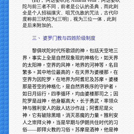
(四)， 阿达婆吠陀 Atharua veda：阿达婆吠
陀与前三者不同，前者是公认的圣典，而此则
全是个人招福攘灾、咀咒仇敌的咒法，古代印
度称前三吠陀为[三明]，视为三位一体，此则
是后来附加的。
三、 婆罗门教与四姓阶级制度
黎俱吠陀时代所歌颂的神，包括天空地三
界，事实上全是自然现象现的神格化，如天界
的太阳神，空界的风神，地界的河神等，名目
繁多。其中地位最高的，在天界为婆楼那，在
空界为因陀罗，在地界为阿耆尼及苏摩。婆楼
那是苍空的神格化，是自然界秩序的守护者，
如日月运行，四季循环，均由婆楼那司之；因
陀罗是战神，他身躯高大，长于勇武，率领众
神与雅利安人的敌人达沙作战；阿耆尼是火
神，它有破除黑暗，消灭恶魔的力量。雅利安
人之崇拜火神，当是早期与伊朗共住时代的习
俗——即拜火教的习俗。苏摩是酒神，他是神