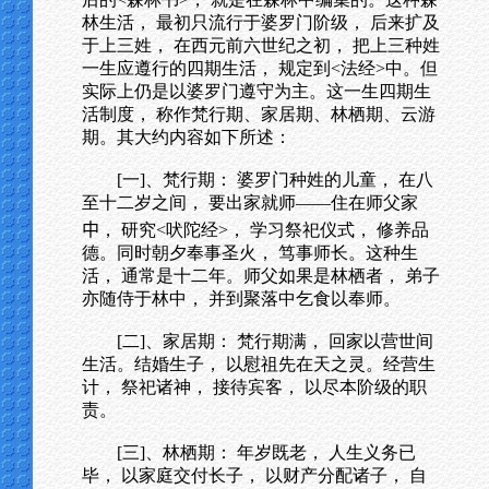
林生活， 最初只流行于婆罗门阶级， 后来扩及
于上三姓， 在西元前六世纪之初， 把上三种姓
一生应遵行的四期生活， 规定到<法经>中。但
实际上仍是以婆罗门遵守为主。这一生四期生
活制度， 称作梵行期、家居期、林栖期、云游
期。其大约内容如下所述：
[一]、梵行期： 婆罗门种姓的儿童， 在八
至十二岁之间， 要出家就师——住在师父家
中
， 研究<吠陀经>， 学习祭祀仪式， 修养品
德。同时朝夕奉事圣火， 笃事师长。这种生
活， 通常是十二年。师父如果是林栖者， 弟子
亦随侍于林中， 并到聚落中乞食以奉师。
[二]、家居期： 梵行期满， 回家以营世间
生活。结婚生子， 以慰祖先在天之灵。经营生
计， 祭祀诸神， 接待宾客， 以尽本阶级的职
责。
[三]、林栖期： 年岁既老， 人生义务已
毕， 以家庭交付长子， 以财产分配诸子， 自