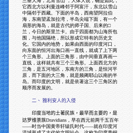
三垂大海，北背雪山’，大体大说，确是如此，
它西北方以利曼连峰邻于阿富汗，东北以雪山
中隔邻于西藏。下面的半岛，西南望阿拉伯
海，东南望孟加拉湾，半岛尖端下面，有一个
扇形的海岛，就是古代的师子国、后来的□
兰，今日的斯里兰卡。由于四面都为山海所包
围，与他国隔绝，所以形成它特有的历史文
化。它国内的地势，如果由西面的印度河口，
向东面的恒河出海口画一直线，就成了上下两
个三角形。上面的三角形，由中间垂直再画一
直线，这样就共有三个三角形。上面西北方的
三角，是五河地区，东南方的三角，是恒河平
原，而下面的大三角，就是频阇耶山以南的半
岛。而印度的文明，就是依著这三个三角区的
顺序而发展的。
二、 雅利安人的入侵
印度当地的土著民族，最早而主要的，是
达罗维荼族
Dravidians，早在西元前两千五百年
——时当中国黄帝轩辕氏时代——就在印度河
流域形成了古代的文明社会，这称为印度青铜