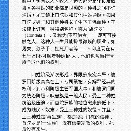
姓中，也有农人、牧人，但大部分是仆役及奴
隶。各种姓的职业都是世袭的，种姓之间不许
通婚，尤其禁止首陀罗和其他种姓通婚。如果
首陀罗男子和其他种姓女子生下了混血种，在
法律上订有一种特别名称，称为
[旃陀罗]
（Condala ），又称为[不可触者]——即可可接
触之人。这种人一生只能操最微贱的职业，如
屠夫、刽子手、扛死尸者等
。印度现在有
………
七千万
[不可触者种姓]的人，他们也常游行请
愿争取他们的权利。
四姓阶级渐次形成，界限愈来愈森严，婆
罗门阶级高高在上，专司祭祀，有解释经典的
权利。刹帝利阶级主管军国大事，和婆罗门同
为统治阶级。吠舍族是一般人民，受上二种姓
统治及压迫。而首陀罗族的地位愈来愈低下，
成为贱民、奴隶，受上三种姓的奴役。并且，
上三种姓是
[再生族]，都是婆罗门教的信徒，
首陀罗是[一生族]，没有信奉宗教的权利，死
后没有来生。