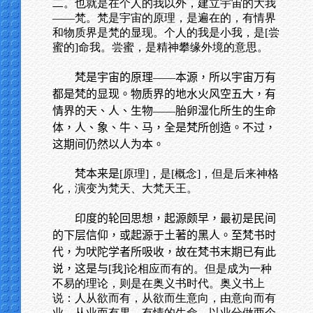
二。也就是在个人的我以外，建立宇宙的大我
——梵。梵是宇宙的原理，是遍在的，有情界
和物质界是梵的显现。个人的我是小我，是[尝
蜜的]命我。尝蜜，是精神攀缘外境的意思。
梵是宇宙的原理——本源，所以宇宙万有
都是梵的显现。物质界的地水火风空五大，有
情界的天、人、生物——胎卵湿化所生的生命
体，人、象、牛、马，全是梵所创造。不过，
这期间仍然以人为本。
梵本来是
[原理]，是[概念]，但是后来神格
化，演变为梵天、大梵天王。
印度的轮回思想，起源颇早，最初是民间
的下层信仰，或起源于土著的黑人。至梵书时
代，为吠陀学者所吸收，故在梵书末期已有此
说，这是与
[我]论相应而有的。但是成为一种
不易的理论，则是在奥义书时代。奥义书上
说：人从欲而有，从欲而生意向，由意向而有
业，从业而有果。有情的生命，以业分做两个