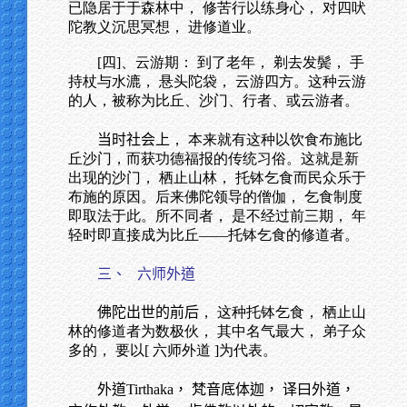
已隐居于于森林中， 修苦行以练身心， 对四吠
陀教义沉思冥想， 进修道业。
[四]、云游期： 到了老年， 剃去发鬓， 手
持杖与水漉， 悬头陀袋， 云游四方。这种云游
的人，被称为比丘、沙门、行者、或云游者。
当时社会上
， 本来就有这种以饮食布施比
丘沙门，而获功德福报的传统习俗。这就是新
出现的沙门， 栖止山林， 托钵乞食而民众乐于
布施的原因。后来佛陀领导的僧伽， 乞食制度
即取法于此。所不同者， 是不经过前三期， 年
轻时即直接成为比丘——托钵乞食的修道者。
三、
六师外道
佛陀出世的前后
， 这种托钵乞食， 栖止山
林的修道者为数极伙， 其中名气最大， 弟子众
多的， 要以[ 六师外道 ]为代表。
外道Tirthaka， 梵音底体迦， 译曰外道，