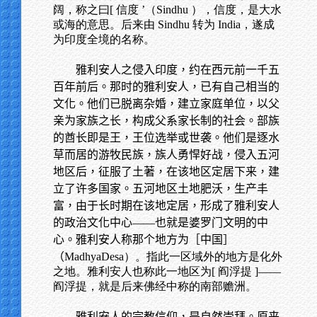
阔，称之曰[ 信度 ’（Sindhu ），信度，是大水
或海的意思。后来由 Sindhu 转为 India，遂成
为印度全境的名称。
雅利安人之侵入印度，约在西元前一千五
百年前后。那时的雅利安人，已有自己相当的
文化。他们已脱离杂婚，建立家庭单位，以父
亲为家族之长，构成父系家长制的社会。部族
的酋长即是王，王位选举或世袭。他们是逐水
草而居的游牧民族，族人勇悍好战，侵入五河
地区后，征服了土著，在该地区定居下来，建
立了许多国家。五河地区土地肥沃，生产丰
富，由于长时期在该地定居，形成了雅利安人
的政治文化中心——也就是婆罗门文明的中
心。雅利安人称那个地方为［中国］
（
MadhyaDesa）。指此一区域外的地方是化外
之地。雅利安人也称此一地区为[ 阎浮提 ]——
阎浮提，就是后来佛经中称的南部赡洲。
雅利安人的宗教信仰，是自然崇拜。原来