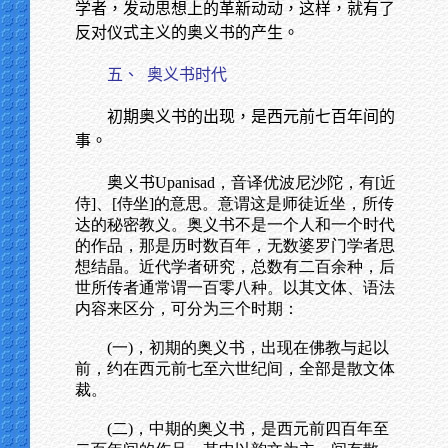
学者，发动思想上的革新动动，这样，就有了
反对仪式主义的奥义书的产生。
五、
奥义书时代
初期奥义书的出现，是西元前七百年间的
事。
奥义书
Upanisad，音译优波尼沙陀，有[近
侍]、[侍坐]的意思。意谓这是师徒近坐，所传
达的秘密教义。奥义书不是一个人和一个时代
的作品，那是历时数百年，无数婆罗门学者思
想结晶。近代学者研究，总数有二百余种，后
世所传者通常谓一百零八种。以其文体、语法
内容来区分，可分为三个时期：
(一)，初期的奥义书，出现在佛教与起以
前，约在西元前七至六世纪间，全部是散文体
裁。
(二)，中期的奥义书，是西元前四百年至