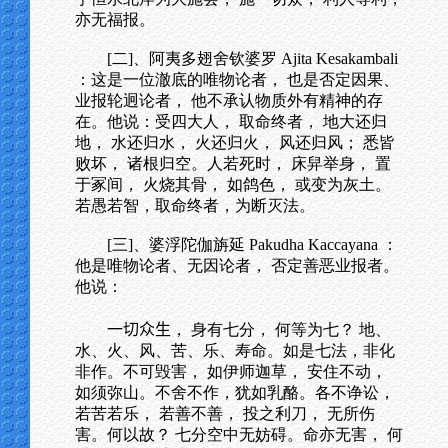
亦无福报。
[二]、阿夷多翅舍钦婆罗 Ajita Kesakambali
：这是一位澈底的唯物论者， 也是否定因果、
业报轮迥论者， 他不承认物质外有精神的存
在。他说：受四大人， 取命终者， 地大还归
地， 水还归水， 火还归火， 风还归风； 悉皆
败坏， 诸根归空。人若死时， 床舁举身， 置
于冢间， 火烧其骨， 如鸽色， 或变为灰土。
若愚若智，取命终者，为断灭法。
[三]、婆浮陀伽旃延 Pakudha Kaccayana ：
他是唯物论者、无因论者， 否定善恶业报者。
他说：
一切众生
， 身有七分， 何等为七？ 地、
水、火、风、苦、乐、寿命。如是七法，非化
非作。不可毁害， 如伊师迦草， 安住不动，
如须弥山。不舍不作，犹如乳酪。各不诤讼，
若苦若乐， 若善不善， 投之利刀， 无所伤
害。何以故？ 七分空中无妨碍。命亦无害， 何