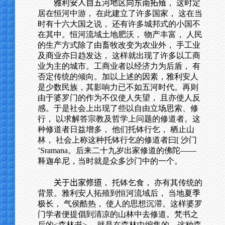
雅利安人自五河地区向东南拓殖
， 这时定
居在恒河中游， 在此建立了许多国家， 这在当
时有十六大国之说， 还有许多城邦式的小国不
在其中。恒河流域土地肥沃， 物产丰富， 人民
的生产方式除了由畜牧改变为农业外， 手工业
及商业亦日趋发达， 这样就出现了许多以工商
业为主的城市。工商业者以经济力为后盾， 有
否定传统的倾向。加以上述的因素，雅利安人
是少数民族，其影响力已不如五河时代。再则
由于婆罗门的作为不仅使人失望， 且亦使人反
感。于是社会上出现了些以自由立场思索、修
行， 以求解答宗教及哲学上问题的修道者。这
种修道者日益增多， 他们托钵行乞， 栖止山
林， 社会上称这种托钵行乞的修道者曰[ 沙门
’Sramana。后来二十九岁出家修道的佛陀——
释迦牟尼，当时就是众多沙门中的一个。
关于出家修道
， 托钵乞食， 亦有其传统的
背景。雅利安人拓殖到恒河流域后， 当地夏季
极长， 气侯酷热， 使人的思想沉滞。这样婆罗
门学者便提倡到清凉的山林中去修道。梵书之
后的<森林书>， 就是在森林中编集的。这种森