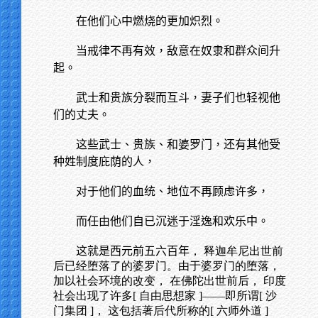
在他们心中燃烧的更加炽烈。
当戒律不再有效，敌意在奴隶和群众间升
起。
武士和贵族分裂而互斗，妻子们也轻视他
们的丈夫。
这些武士、贵族、和婆罗门，还有其他受
种姓制度庇荫的人，
对于他们的血统、地位不再顾虑许多，
而任由他们自已沉迷于淫逸和欢乐中。
这就是西元前五六百年
， 释迦牟尼出世前
后已经堕落了的婆罗门。由于婆罗门的堕落，
加以社会环境的改变， 在佛陀出世前后， 印度
社会出现了许多[ 自由思想家 ]——即所谓[ 沙
门集团 ]， 这包括著后代所称的[ 六师外道 ]