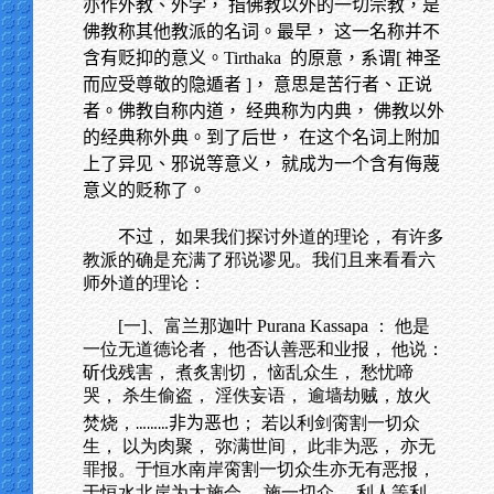
亦作外教、外学， 指佛教以外的一切宗教，是
佛教称其他教派的名词。最早， 这一名称并不
含有贬抑的意义。Tirthaka 的原意，系谓[ 神圣
而应受尊敬的隐遁者 ]， 意思是苦行者、正说
者。佛教自称内道， 经典称为内典， 佛教以外
的经典称外典。到了后世， 在这个名词上附加
上了异见、邪说等意义， 就成为一个含有侮蔑
意义的贬称了。
不过
， 如果我们探讨外道的理论， 有许多
教派的确是充满了邪说谬见。我们且来看看六
师外道的理论：
[一]、富兰那迦叶 Purana Kassapa ： 他是
一位无道德论者， 他否认善恶和业报， 他说：
斫伐残害， 煮炙割切， 恼乱众生， 愁忧啼
哭， 杀生偷盗， 淫佚妄语， 逾墙劫贼，放火
焚烧，
非为恶也
； 若以利剑脔割一切众
………
生， 以为肉聚， 弥满世间， 此非为恶， 亦无
罪报。于恒水南岸脔割一切众生亦无有恶报，
于恒水北岸为大施会， 施一切众， 利人等利，