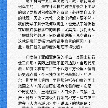
这个有两千五百年历史的宗教，最初是如
何诞生的——是在什么样的时空背景之下出现
的呢？要探讨佛教诞生的背景，必须要自印度
的地理、历史、宗教、文化了解起。要不然，
我们无从了解佛教何以诞生，也无从了解佛教
在印度许多教派中的地位。尤其是，我们无从
了解佛教的教理，何以说常说断、说空说有。
这就是我们要探讨佛教诞生背景的原因。于
此，我们就先自印度的地理环境说起。
印度位于亚细亚南端的半岛，其国土初看
像三角形，实际上则是不正四边形。自现代来
看，印度面积有三百二十八万平方公里，但自
历史观点看，今日独立国的巴基斯坦、尼泊
尔、斯里兰卡等国，早期都包括在印度的国土
范围之内。所以自历史观点来看印度，它是一
个历史悠久、土地辽阔、人口众多，气候、生
产、种族、语言都极为复杂的地方。唐玄奘三
藏在〈大唐西域记〉中，说印度的地形是：
[