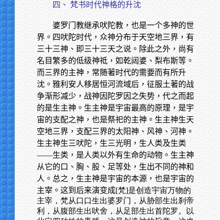
四、 梵书时代神格的升沈
婆罗门教继承吠陀教，也是一个多神的世
界。四吠陀时代，众神分布于天空地三界，有
三十三神、即三十三天之说。除此之外，尚有
名目繁多的低级神祗，如乾闼婆、梨布斯等。
而三界的主神，常随著时代的需要而有所升
沈。雅利安人移居恒河流域后，征服土著的战
争渐形减少，战神因陀罗因之失势，代之而起
的是生主神。生主神是宇宙最高的原理，是宇
宙的支配之神，也是祭祀的主神。生主神生天
空地三界，支配三界的太阳神、风神、河神。
生主神生三吠陀，生三光明，生人类及生类
——生类，是人类以外有生命的动物。生主神
从它的口、胸、股、足等处，生出不同的神和
人。总之，生主神是宇宙的本源，也是宇宙的
主宰。这到后来演变成
[梵]是创造宇宙万物的
主宰，梵从口口生出婆罗门，从胁部生出刹帝
利，从腹部生出吠舍，从足部生出首陀罗。以