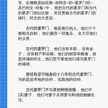
导。在佛教原始经典<杂阿含>的<婆罗门经>、
及巴利文<经集>中， 曾把古代的婆罗门和当代
的婆罗门加以比较， 并且赞扬古代的婆罗门的
德行。经文的大意说：
古代的婆罗门
， 都是善行的人。他们个个
都相当自制， 他们摒弃一切逸乐， 全力尽他们
的义务。
古代的婆罗门
， 他们没有羊群， 没有金
子， 没有财产和谷粮。他们的财富和粮食，就
是持诵的经文，他们坚守著使他们成为婆罗门
的戒律。
曾经有坚守独身四十八年的古代婆罗门
，
为的是追求他的信仰， 实践他的信仰。
古代婆罗门不与其他种姓结婚
， 他们不
[买]妻子， 他们与妻子共用爱与和谐的婚姻生
活。