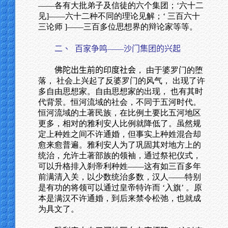
——各有大批弟子及信徒的六个集团；‘六十二
见]——六十二种不同的理论见解；‘ 三百六十
三论师 ]——三百多位思想界的辩论家等等。
二、
百家争鸣——沙门集团的兴起
佛陀出生前的印度社会
， 由于婆罗门的堕
落， 社会上兴起了反婆罗门的风气， 出现了许
多自由思想家。自由思想家的出现， 也有其时
代背景。恒河流域的社会，不同于五河时代。
恒河流域的土著民族，在比例土要比五河地区
更多，相对的雅利安人比例就降低了。虽然规
定上种姓之间不许通婚，但事实上种姓混合却
愈来愈普遍。雅利安人为了巩固其对地方上的
统治，允许土著部族的领袖，通过祭祀仪式，
可以升格排入刹帝利种姓——这有如三百多年
前满清入关，以少数统治多数，汉人——特别
是有功的将领可以通过皇帝特许而 ‘入旗’ 。原
本是满汉不许通婚，到后来禁令松弛，也就成
为具文了。