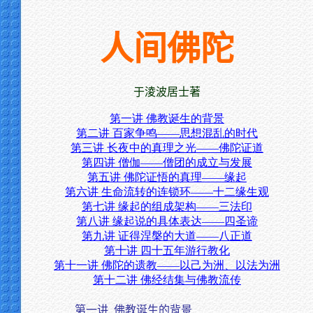
人间佛陀
于淩波居士著
第一讲 佛教诞生的背景
第二讲 百家争鸣——思想混乱的时代
第三讲 长夜中的真理之光——佛陀证道
第四讲 僧伽——僧团的成立与发展
第五讲 佛陀证悟的真理——缘起
第六讲 生命流转的连锁环——十二缘生观
第七讲 缘起的组成架构——三法印
第八讲 缘起说的具体表达——四圣谛
第九讲 证得涅槃的大道——八正道
第十讲 四十五年游行教化
第十一讲 佛陀的遗教——以己为洲、以法为洲
第十二讲 佛经结集与佛教流传
第一讲
佛教诞生的背景