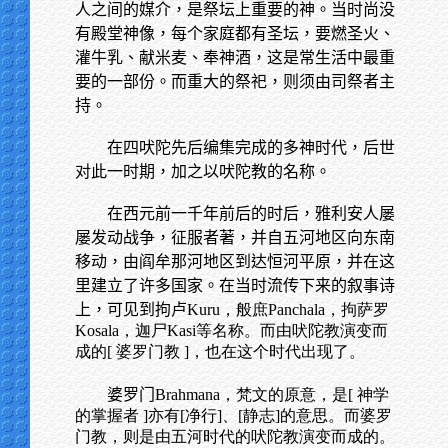
人之间的媒介，是祭坛上重要的神。当时尚没
有殿堂神像，每个家庭都有圣坛，要燃圣火、
灌牛乳、献米麦、奉神酒，这是常生活中最重
要的一部份。而重大的祭祀，则须由司祭者主
持。
在四吠陀先后编集完成的多神时代，后世
对此一时期，加之以吠陀教的名称。
在西元前一千年前后的时后，雅利安人屡
屡发动战争，征服者著，并自五河地区向东南
移动，由阎牟那河地区到达恒河平原，并在这
里建立了许多国家。在当时流传下来的叙事诗
上，可见到拘卢
Kuru，般庶Panchala，拘萨罗
Kosala，迦尸Kasi等名称。而由吠陀教演变而
成的[ 婆罗门教 ]，也在这个时代出现了。
婆罗门
Brahmana，梵文的原意，是[ 神学
的掌握者 ]亦有[净行]、[静志]的意思。而婆罗
门教，则是由五河时代的吠陀教演变而成的。