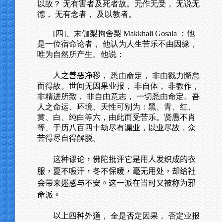
以故？ 无有害者及死者故。无作无受， 无说无
德， 无有念者， 及以教者。
[四]、末伽梨拘舍梨 Makkhali Gosala ：他
是一位宿命论者， 他认为人生苦乐不由因缘，
唯为自然所产生。他说：
人之善恶净秽
， 悉由命定， 非由戮力懈怠
而得故。世间无因果业报， 非自体， 非教作，
非精进所致， 非自由意志， 一切悉由命定。吾
人之命运、环境、天性可别为：黑、青、红、
黄、白、纯白等六，由此而受苦乐。贤愚不肖
等、于历八百四十劫尽有漏业，以业尽故，众
苦得尽自得解脱。
这种谬论，佛陀批评它是用人发织成的衣
服，夏不吸汗，冬不保暖，毫无用处，却给社
会带来迷惑与不安。这一派在当时又被称为邪
命派。
以上四种外道
， 全是否定因果， 否定业报