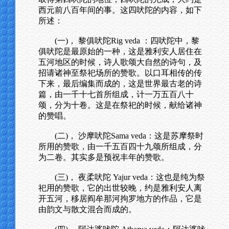
西元前八百年间的事。这四吠陀的内容，如下
所述：
(一)， 黎俱吠陀Rig veda ：四吠陀中，黎
俱吠陀是最原始的一种，这是雅利安人居住在
五河地区的时候，诗人歌颂大自然的诗句，及
招请诸神至祭祀场所的赞歌。以口耳相传的传
下来，最后编集而成的，这是世界最古老的诗
篇，由一千十七首所组成，计一万五百八十
颂，分为十卷。这是在祭祀的时候，献给诸神
的赞唱。
(二)， 沙摩吠陀Sama veda：这是苏摩祭时
所用的赞歌，由一千五百四十九颂所组成，分
为二卷。其实多是预祝丰年的赞歌。
(三)， 夜柔吠陀 Yajur veda：这也是纯为祭
祀用的赞歌，它的出世较晚，约是雅利安人离
开五河，移居阎牟那河拘罗地方的作品，它是
由韵文与散文混合而成的。