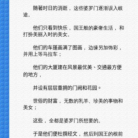
随著时日的消逝
， 这些婆罗门逐渐误入岐
途。
他们只看到快乐
， 国王般的豪奢生活， 和
打扮美丽入时的美女。
他们的车蓬画满了图画
， 边缘另加饰彩，
并用上等马拉车；
他们的大厦建在风景最优美、交通最方便
的地方
，
并设有层层重拥的门阙和花园。
世俗的财富
， 无数的乳羊、珍美的事物和
美女；
这些
， 全都是婆罗门所想要的。
于是他们便杜撰经文
， 然后到国王的根前