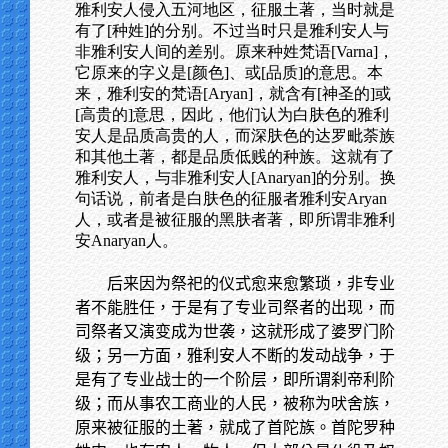
雅利安人侵入五河地区，征服土著，当时就是
有了[种姓]的分别。不过当时只是雅利安人与
非雅利安人间的差别。原来种姓梵语[Varna]，
它原来的字义是[颜色]、或[品质]的意思。本
来，雅利安的梵语[Aryan]，就含有[神圣的]或
[高贵的]意思，因此，他们认为白肤色的雅利
安人是品质高贵的人，而深肤色的达罗毗荼族
和其他土著，都是品质低贱的种族。这就有了
雅利安人，与非雅利安人[Anaryan]的分别。换
句话说，前者是白肤色的征服者雅利安Aryan
人，或者是被征服的黑肤者著，即所谓非雅利
安Anaryan人。
后来因为祭祀的仪式愈来愈繁琐，非专业
者不能胜任，于是有了专业司祭者的出现，而
司祭者又演变成为世袭，这就形成了婆罗门阶
级；另一方面，雅利安人不断的发动战争，于
是有了专业战士的一个阶层，即所谓刹帝利阶
级；而从事农工商业的人民，被称为吠舍族，
原来被征服的土著，就成了首陀族。首陀罗种