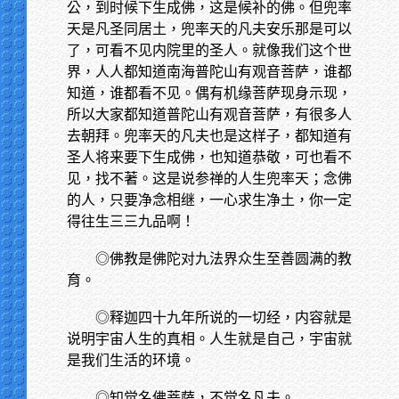
公，到时候下生成佛，这是候补的佛。但兜率
天是凡圣同居土，兜率天的凡夫安乐那是可以
了，可看不见内院里的圣人。就像我们这个世
界，人人都知道南海普陀山有观音菩萨，谁都
知道，谁都看不见。偶有机缘菩萨现身示现，
所以大家都知道普陀山有观音菩萨，有很多人
去朝拜。兜率天的凡夫也是这样子，都知道有
圣人将来要下生成佛，也知道恭敬，可也看不
见，找不著。这是说参禅的人生兜率天；念佛
的人，只要净念相继，一心求生净土，你一定
得往生三三九品啊！
◎佛教是佛陀对九法界众生至善圆满的教
育。
◎释迦四十九年所说的一切经，内容就是
说明宇宙人生的真相。人生就是自己，宇宙就
是我们生活的环境。
◎知觉名佛菩萨，不觉名凡夫。