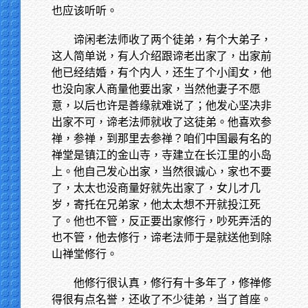
也应该听听。
谛闲老法师收了两个徒弟，有个大弟子，
这人简单说，有人介绍跟谛老出家了，出家前
他已经结婚，有个内人，还生了个小闺女，他
也没向家人商量他要出家，当然他妻子不愿
意，以后也许是善缘就难说了；他发心坚决非
出家不可，谛老法师就收了这徒弟。他喜欢参
禅，参禅，到那里去参禅？咱们中国最有名的
禅堂是镇江的金山寺，寺建立在长江里的小岛
上。他自己发心出家，当然很诚心，家也不要
了，太太也没商量好就先出家了，女儿才几
岁，寄托在兄弟家，他太太想不开就投江死
了。他也不管，反正要出家修行，吵死弄活的
也不管，他去修行，谛老法师于是就送他到除
山禅堂修行。
他修行很认真，修行有十多年了，修禅修
得很有点名誉，还收了不少徒弟，当了首座。