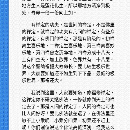
地方生人是莲花化生，所以那地方清净到极
处，寿命一倍一倍向上加。
有禅定的功夫，是世间的禅定，不是佛里
的禅定。就禅定的功夫有凡间的禅定，有圣众
的禅定，有佛门的禅定，那是有阶级的。初禅
离生喜乐地，二禅定生喜乐地。第三禅离喜妙
乐地，第四禅舍念清净地。四禅分成十八天，
上有四空天，加上欲界、色界共有二十八层。
说这个譬喻福报大寿命长，要比较生极乐世
界，大家要知道还不如生到下下品，最低的极
乐世界，那福还大。
我说到这里，大家要知道，修福修禅定，
这禅定你不研究透佛法，一修就修到天上的禅
定去了。那是人间的禅定了，人间的禅定可也
比人间好呀！要比佛法就差远了，在佛法里还
够不上小乘呢！小乘分四果，初果还不赶上
呢！你们诸位说这个佛法高低深浅，经我这么