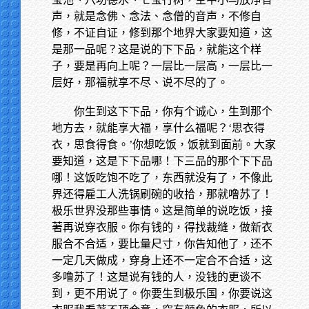
声，就是念佛、念法、念僧的音声，不修自
修，不证自证，修到那个地界大家要知道，这
是那一品呢？这是说的下下品，就能这个样
子，要是再向上呢？一层比一层高，一层比一
层好，那福就享不尽、说不尽的了。
你生到这下下品，你有个诚心，生到那个
地方去，就能享大福，享什么福呢？‘思衣得
衣，思食得食。’你想吃饭，饭就到面前。大家
要知道，这是下下品哪！下三品的那个下下品
哪！这饭吃饱不吃了，东西就没有了，不像此
界还得雇工人洗锅刷碗的收拾，那就噜苏了！
极乐世界没那些事情。这是简单的说吃饭，接
著再说穿衣服。你有钱的，得找裁缝，做新衣
服合不合适，要比量尺寸，你告知他了，还不
一定几天做成，穿身上还不一定合不合适，这
多噜苏了！这是说有钱的人，没钱的更谈不
到，更不用说了。你要生到极乐国，你要说这