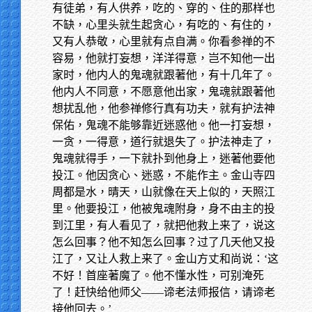
有徒弟，有人供养，吃的、穿的、住的那样也
不缺，心里头就生起贪心，有吃的、有住的，
又有人恭敬，心里就有点自满。你看参禅的不
容易，他就打妄想，洋洋得意，岂不知他一出
家时，他内人的鬼魂就跟著他，有十几年了。
他内人不同意，不愿意他出家，鬼魂就跟著他
想扰乱他，他参禅修行真有功夫，就有护法神
保佑，鬼魂不能够靠近迷惑他。他一打妄想，
一贪，一得意，道行就退失了。护法神走了，
鬼魂就得手，一下就扑到他身上，迷著他要他
投江。他因贪心、迷惑，不能作主。金山寺四
周都是水，晴天，山就像在天上似的，天照江
里。他要投江，他被鬼魂附身，身不由主的投
到江里，有人看见了，就把他救上来了，说这
怎么回事？他不知怎么回事？过了几天他又投
江了，又让人救上来了。金山方丈和尚说：‘这
不好！首座著魔了。他不懂水性，可别淹死
了！赶快给他师父——谛老法师报信，请谛老
接他回去。’