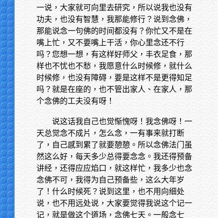
一说，大家就可向里去研究，所以说我也没有
功夫，也没有智慧，我那能修行？说到念佛，
那能说念一句佛的时间都没有？你忙又不是在
嘴上忙，又不要嘴上干活，你心里念还不行
吗？您想一想，有这样好师父，丰衣足食，那
样也不忧也不愁，我愿意什么时候修，就什么
时候修，也没有障碍，要是这样不是更得知足
吗？就是在座的，也不管出家人、在家人，那
个念佛的工夫没有呀！
说这话我自己也觉惭愧呀！我念佛呀！一
天总觉念不成片，怎么念，一有事来就打断
了，自己感到累了就要憩憩。所以念佛法门虽
然这么好，每天多少总得要念念。我还得预备
讲经，还得应应焰口，就这样忙，我多少也念
念佛不可，我得为自己预备些，这么大年岁
了！什么时候死？说到这里，也不用向细处
说，也不用远处说，大家要觉得我说这个记一
记，就是做这个道场，念佛七天。一般念七