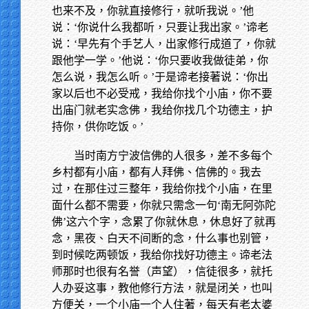
也来不及，你就直接修行，就听我说。’他
说：‘你说什么我都听，只要让我出家。’谛老
说：‘早先有个手艺人，出家修行成道了，你就
跟他学一学。’他说：‘你只要收我做徒弟，你
怎么说，我怎么听。’于是谛老接著说：‘你出
家以后也不必受戒，我给你找个小庙，你不要
出庙门就老实念佛，我给你找几个功德主，护
持你，供你吃饭。’
当时南方宁波信佛的人很多，差不多每个
乡村都有小庙，都有人拜佛、信佛的。我去
过，在那住过三整年，我给你找个小庙，在里
面什么都不需要，你就只需念一句‘南无阿弥陀
佛’这六个字，念累了你就休息，休息好了就再
念，黑夜、白天不间断的念，什么事也别管，
到时候吃两顿饭，我给你找好功德主。谛老法
师那时也很有名誉（声望），信徒很多，就托
人办妥这事，教他修行方法，就是闭关，也叫
方便关，一个小庙一个人住著，每天有老太婆