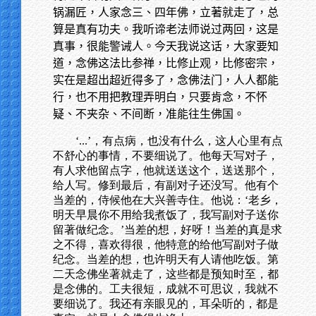
锅漏匠，人家念三、四年佛，立著就走了，总
算是真有功夫。我听谛老法师说过两回，这是
真事，很能警诫人。今天我说这话，大家要知
道，念佛这法比参禅，比修止观，比修密宗，
实在是超出超近得多了，念佛法门，人人都能
行，也不用把教理弄明白，只要肯念，不怀
疑、不夹杂、不间断，准能往生佛国。
‘
...’，有点病，也没有什么，这人心里有点
不舒心的事情，不要细说了。他每天写对子，
有人求他留点字，他就送送这个，送送那个，
给人写。修到最后，有副对子还没写。他有个
当差的，侍候他在大兴善寺住。他说：‘老乡，
明天早晨你不用给我煮饭了，我写副对子送你
留著做纪念。’当差的想，好呀！当差的真是求
之不得，喜欢得很，他特意的给他写副对子做
纪念。当差的想，也许明天有人请他吃饭。第
二天念佛坐著就走了，这些都是预知时至，都
是念佛的。工夫很短，成就不可思议，我就不
要细说了。我还有亲眼见的，耳朵听的，都是