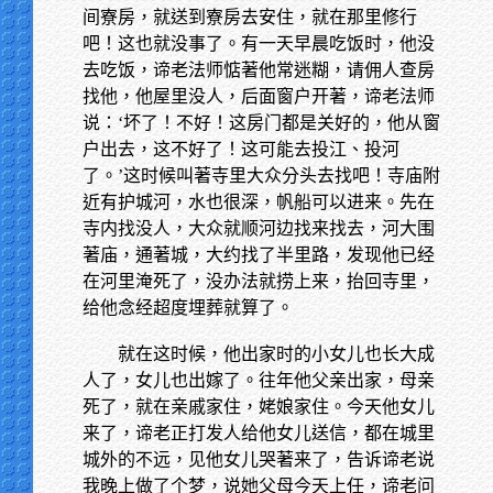
间寮房，就送到寮房去安住，就在那里修行
吧！这也就没事了。有一天早晨吃饭时，他没
去吃饭，谛老法师惦著他常迷糊，请佣人查房
找他，他屋里没人，后面窗户开著，谛老法师
说：‘坏了！不好！这房门都是关好的，他从窗
户出去，这不好了！这可能去投江、投河
了。’这时候叫著寺里大众分头去找吧！寺庙附
近有护城河，水也很深，帆船可以进来。先在
寺内找没人，大众就顺河边找来找去，河大围
著庙，通著城，大约找了半里路，发现他已经
在河里淹死了，没办法就捞上来，抬回寺里，
给他念经超度埋葬就算了。
就在这时候，他出家时的小女儿也长大成
人了，女儿也出嫁了。往年他父亲出家，母亲
死了，就在亲戚家住，姥娘家住。今天他女儿
来了，谛老正打发人给他女儿送信，都在城里
城外的不远，见他女儿哭著来了，告诉谛老说
我晚上做了个梦，说她父母今天上任，谛老问