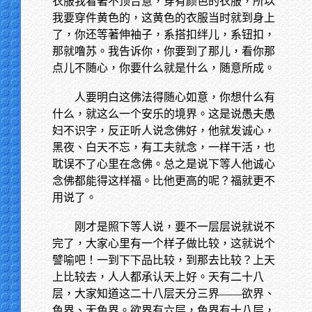
衣服我看著不顶合意，穿有颜色的衣服，所以
我要穿件黄色的，这黄色的衣服当时就到身上
了，你还等著伸袖子，系搭扣绊儿，系钮扣，
那就噜苏。我告诉你，你要到了那儿，看你那
点儿不随心，你要什么就是什么，随意所成。
人要明白这佛法得随心如意，你想什么有
什么，就这么一个安乐的境界。这是说愚夫愚
妇不识字，反正听人说念佛好，他就发诚心，
黑夜、白天不忘，有工夫就念，一样干活，也
耽误不了心里在念佛。总之是说下等人他诚心
念佛都能得这样福。比他更高的呢？福就更不
用说了。
刚才是照下等人说，要不一层层说就说不
完了，大家心里有一个样子做比较，这就说个
譬喻吧！一到下下品比较，到那去比较？上天
上比较去，人人都承认天上好。天有二十八
层，大家知道这二十八层天分三界——欲界、
色界、无色界。欲界有六层，色界有十八层，