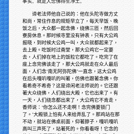
事实。就是人念佛得生净土。
谛老法师他自己说的：他在头陀寺做方丈
和尚，常住作息的规矩早立了，每天早饭、晚
饭之后，大众都一起念佛，绕佛三匝，然后回
寮房休息。那时候寺里没有钟表，只有大公鸡
报晓，到时候大公鸡一叫，大众就都起来了，
去上殿。吃饭时过斋堂，那大公鸡它一定要
去，人们掉在地上的饭粒它都吃了。吃完了在
座上念完佛该走了，那大公鸡就走在众人最后
面，人们念‘南无阿弥陀佛’一直念，这大公鸡
在后头嘎叭嘎叭的叫著，仿佛也跟著念佛。你
看希奇不希奇？这是谛闲老法师说的。它还跟
著大众绕佛，人们绕出大殿，它也出来了。有
一天，人们绕念都出来了，大公鸡它不肯走，
香师说：‘你怎么还不走啊！念完佛要锁门
了。’大殿锁上怕有人来给弄乱了。那鸡站在那
不动，就站在佛桌前面，仰著脖子，嘎叭嘎叭
高叫三声死了，站著死的。你看看呀！它念的