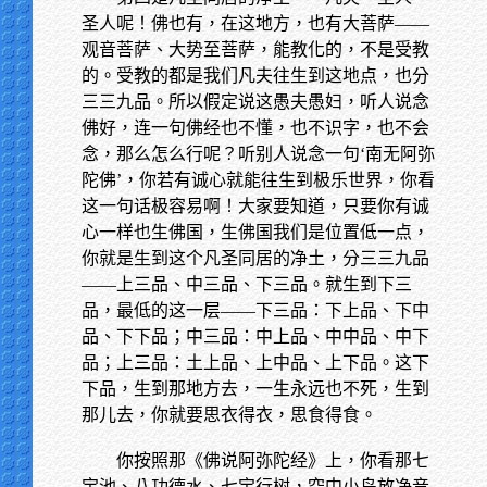
圣人呢！佛也有，在这地方，也有大菩萨——
观音菩萨、大势至菩萨，能教化的，不是受教
的。受教的都是我们凡夫往生到这地点，也分
三三九品。所以假定说这愚夫愚妇，听人说念
佛好，连一句佛经也不懂，也不识字，也不会
念，那么怎么行呢？听别人说念一句‘南无阿弥
陀佛’，你若有诚心就能往生到极乐世界，你看
这一句话极容易啊！大家要知道，只要你有诚
心一样也生佛国，生佛国我们是位置低一点，
你就是生到这个凡圣同居的净土，分三三九品
——上三品、中三品、下三品。就生到下三
品，最低的这一层——下三品：下上品、下中
品、下下品；中三品：中上品、中中品、中下
品；上三品：土上品、上中品、上下品。这下
下品，生到那地方去，一生永远也不死，生到
那儿去，你就要思衣得衣，思食得食。
你按照那《佛说阿弥陀经》上，你看那七
宝池、八功德水、七宝行树，空中小鸟放净音