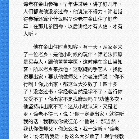
谛老在金山参禅。早年讲过经，讲了好几年，
人们都说他没参过禅，他说法不得力。谛老觉
得参禅还算个什么呢？谛老在金山住了好些
年，在那儿参回禅，以后讲经才有人信，才有
人听。
他在金山住时当知客。有一天，从家乡来
了一位老乡，是他小时候的玩伴。谛老法师原
是买卖人，跟他舅舅学医，这时候在金山当知
客，所以老乡来找他。这锯碗的手艺人，找他
说要出家，要认他做师父，谛老法师说：‘你不
行啊！你要出家，都这么大岁数了！四十多
了！没念过书，学经教自然是学不了，苦行你
又受不了，你出家不是找麻烦吗？’劝他多次，
他坚持非出家不可。这从小就认识，又是老
乡，谛老不得已，说：‘你一定要出家，就得听
我的话，我就收你做徒弟。’他说：‘那当然，
我认你做师父，你怎么说，我一定听。’谛老
说：‘你若听我话，你这么大岁数了！现学经教