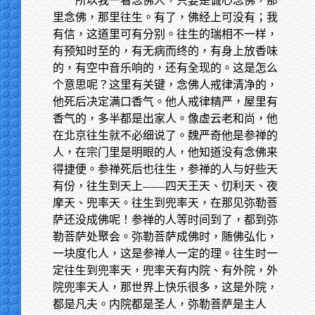
所以我一看念佛人，只要是诚心念佛，那
里念佛，那里往生。有了，佛经上可没有；我
有信，这道里可有分别。往生的瑞相不一样，
有预知时至的，有无病而终的，有身上放香味
的，有空中音乐响的，还有全现的。这是怎么
个意思呢？这里有关键，念佛人戒律清净的，
他死后决定满口香气。他人戒律精严，屋里有
香气的，多半都是出家人。像虚云老和尚，他
在北京往生就不必细说了。魏严奇他是参禅的
人，在宗门里是明眼的人，他知道没有念佛来
得捷便。参禅死后也往生，参禅的人与好些天
有份，往生到天上——四天王天、忉利天、夜
摩天、兜率天。往生到兜率天，在那见弥勒菩
萨还没成佛呢！参禅的人等时间到了，都到弥
勒菩萨处聚会。弥勒菩萨成佛时，随佛弘化，
一块度化人，这是参禅人一定的理。往生时一
定往生到兜率天，兜率天有内院、有外院，外
院兜率天人，那世界上快乐很多，这是外院，
都是凡夫。内院都是圣人，弥勒菩萨是主人