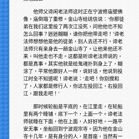
他师父谛闲老法师这时正在宁波修庙塑佛
像，庙倒塌了重修。金山寺给送信说：‘你那徒
弟在我们这里投了两次江没死，问他他也不知
怎么回事？迷迷糊糊，请你把他带走吧！’谛老
法师想想他是他的徒弟，别人去还不行，谛老
法师只有亲身去一趟金山寺了。让他来他还不
来，叫他走也不走。这都是听谛老法师说的，
都是真事。其实他就是给鬼魂扑到身上了，糊
涂了，平常他跟好人一样，说好话，他说到投
江时全不知道呢！谛老说：‘走吧！你别搅和
了，人家都是修行人，你这左投回江，右投回
江，跟我走吧！’
那时候轮船是平底的，在江里走，在轮船
里有两个睡铺，底下一个，上面一个。谛老法
师就睡在下面，他在上面，人好好地，一路平
安无事，坐船回到宁波观宗寺。因为他在金山
寺十几年，是有身分的人，是首座，当然有一