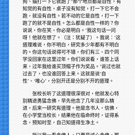
狗、猫打一下它就跑了”那个地点都是自性，有
知觉的有自性，桌子没有知觉，打一下它不会
跑，就没有自性。若不动的它是自性，打一下
跑了的就不是自性。怎么都是自性一样的？你
说说，你在笑，你必是明白。’我这句话一问
呀！他就在想了。（注：犹疑了）。我说：‘这
道理难说，你不明白，研究多少年都有不明白
的。你这句话说得可不错，你们有三、四个同
学没回家在这里过年。你们说说看，谁答上话
来，过年我给谁买顶帽子作为奖品。’说过也就
过去了，也没谁回答上来。这就是说‘自
性’、‘唯心’，分别开还是分别不开的道理。
张校长听了这道理很深很对，他就发心特
别精进勇猛念佛，早先他念了几年没那么精
进，后来一研究有道理。他是念书人，信佛，
在小学堂当校长，结果他在临命终时，证得系
念，预知时至，自己知道得生净土。