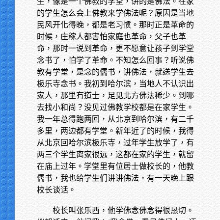
生，像是一个佛教的学堂，讲的是佛法。在家
的学生怎么会上佛教来学佛法呢？原因是当地
民风开化得晚，都是老习惯。那时正是革命的
时候，庄稼人都害怕家庭也革命，父子也革
命，那时一说到革命，更不愿意让孩子到学堂
念书了，怕学了革命。不知怎么回事？听说佛
教有学堂，是念的儒书，讲佛法，就送学生去
极乐寺念书。我初到哈尔滨，当地人不认识出
家人，那里有道士，足见北方佛法稀少。到哪
去找小和尚？没见过佛教学校都是在家学生。
我一年总得跑两回，从北京到哈尔滨，有二千
多里，两边都有学堂。新年近了的时候，我得
从北京回哈尔滨极乐寺，过年学生放学了，有
两三个学生离家很远，这都在家的学生，就留
在庙上过年。学堂里有位居士做校长的，他教
儒书，我也给学生们讲讲佛法，有一天晚上跟
校长谈话。
校长叫张乐西，他学佛念佛念得很恳切。