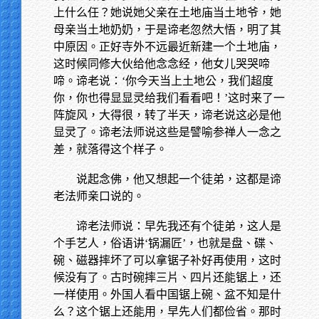
上什么任？她说她父亲在土地庙当土地爷，她
母亲当土地奶奶，于是谛老忽然大悟，明了其
中原因。正好寺外不远最近新建一个土地庙，
这时候同修大伙给他念念经，他女儿哭哭啼
啼。谛老说：‘你今天当上土地公，我们超度
你，你也得显显灵给我们看看吧！’这时来了一
阵旋风，大得很，转了半天，谛老说这必是他
显灵了。谛老法师说这些是譬喻参禅人一念之
差，就落得这个样子。
说起念佛，他又想起一个徒弟，这都是谛
老法师亲口说的。
谛老法师说：早先我还有个徒弟，这人是
个手艺人，俗语讲‘锅漏匠’，也就是盘、碟、
碗、磁器摔坏了可以拿锯子补好再使用，这时
候没有了。古时碗摔三片、四片还能锯上，还
一样使用。外国人看中国锯上碗、盆不知是什
么？这个锯上还能用，早先人们都俭省。那时