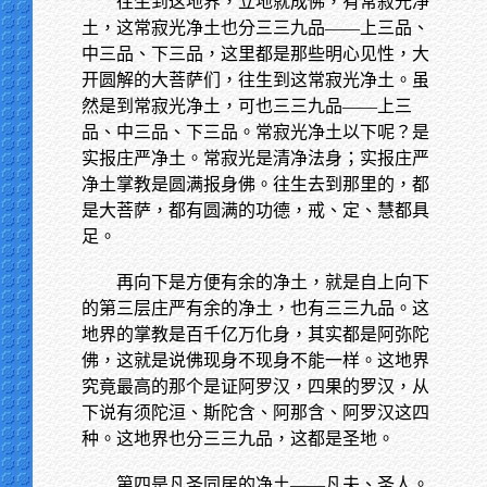
往生到这地界，立地就成佛，有常寂光净
土，这常寂光净土也分三三九品——上三品、
中三品、下三品，这里都是那些明心见性，大
开圆解的大菩萨们，往生到这常寂光净土。虽
然是到常寂光净土，可也三三九品——上三
品、中三品、下三品。常寂光净土以下呢？是
实报庄严净土。常寂光是清净法身；实报庄严
净土掌教是圆满报身佛。往生去到那里的，都
是大菩萨，都有圆满的功德，戒、定、慧都具
足。
再向下是方便有余的净土，就是自上向下
的第三层庄严有余的净土，也有三三九品。这
地界的掌教是百千亿万化身，其实都是阿弥陀
佛，这就是说佛现身不现身不能一样。这地界
究竟最高的那个是证阿罗汉，四果的罗汉，从
下说有须陀洹、斯陀含、阿那含、阿罗汉这四
种。这地界也分三三九品，这都是圣地。
第四是凡圣同居的净土——凡夫、圣人。