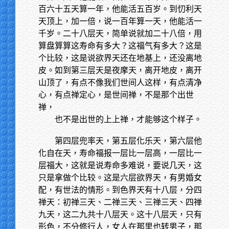
百六十五天算一年，他能活五百岁。到忉利天
天顶上，加一倍，说一百年算一天，他能活一
千岁。二十八层天，简单说就加二十八倍，用
算盘算算这寿命有多大？这福气有多大？这是
个比较，这是说欲界天还在地基上，还没离地
皮。如到第三层天是夜摩天，离开地皮，离开
山顶了，有点不像我们世间人这样，有点清净
心，有点禅定心，是世间禅，不是那个出世
禅，
也不是出世的上上禅，才能够这个样子。
第四层兜率天，第五层化乐天，第六层他
化自在天，寿命福报一层比一层高，一层比一
层福大，这就是说寿命多难说，要说几天，这
只是拿做个比较。这是六层欲界天，有男婚女
配，有世法的情形。到色界天有十八层，分四
禅天：初禅三天、二禅三天、三禅三天、四禅
九天，这二九共十八层天。这十八层天，只有
形色，不分修行人，女人在那里也转男子，那