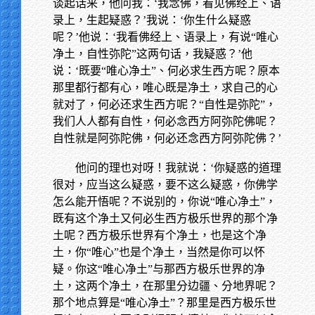
谈起话来，他问我：‘我念佛，看见佛经上、语
录上，生起疑惑？’我说：‘你生什么疑惑
呢？’他说：‘我看佛经上、语录上，有说“唯心
净土，自性弥陀”这两句话，我疑惑？’他
说：‘既要“唯心净土”、何必求生西方呢？原本
那里都行都有心，唯心既是净土，求自己的心
就对了，何必还求生西方呢？“自性是弥陀”，
我们人人都有自性，何必念西方阿弥陀佛呢？
自性就是阿弥陀佛，何必还念西方阿弥陀佛？’
他问的理也对呀！我就说：‘你疑惑的道理
很对，应当这么疑惑，要不这么疑惑，你佛学
怎么能开悟呢？不说别的，你说“唯心净土”，
既有这个净土又何必生西方极乐世界的那个净
土呢？西方极乐世界有个净土，也是这个净
土，你“唯心”也是个净土，当然是你可以怀
疑。你这“唯心净土”与那西方极乐世界的净
土，这两个净土，在那里分边疆、分地界呢？
那个地点算是“唯心净土”？那里是西方极乐世