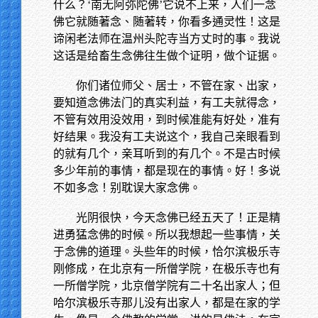
什么？‘南无阿弥陀佛’它说不上来，人们一念
佛它就随著念、随著转，你看多通灵性！这是
谛闲老法师在温州头陀寺当方丈时的事。我说
这话是给畜生念佛往生做个证明，做个证据。
你们诸位师父、居士，不管在家、出家，
要知道念佛法门的真实利益，有工夫就得念，
不管有效用没效用，到时候准能有好处，准有
好结果。我没有工夫说这个，我自己亲眼看到
的就有几个，亲耳听到的有几个。不是古时候
多少年前的事情，都是现在的事情。好！多说
不如多念！别耽误大家念佛。
光阴很快，今天念佛已经五天了！正是精
进勇猛念佛的时候。所以我想起一些事情，关
于念佛的道理。头些年的时候，恰尔滨极乐寺
刚修成，在北京有一所僧学院，在极乐寺也有
一所僧学院，北京僧学院有二十名出家人；但
哈尔滨极乐寺那儿没有出家人，都是在家的学