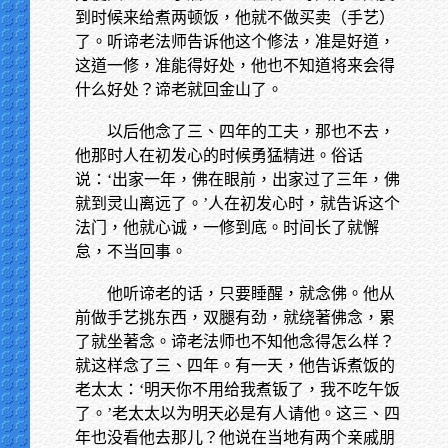
到时候来给煮两顿饭，他就不做买卖（手艺）
了。听谛老法师告诉他这个修法，准是好道，
这道一修，准能得好处，他也不知道将来会得
什么好处？谛老就回金山了。
以后他念了三、四年的工夫，那也不去，
他那时人在初发心的时候勇猛精进。俗话
说：‘出家一年，佛在眼前，出家过了三年，佛
就到灵山离远了。’人在初发心时，就告诉这个
法门，他就心诚，一修到底。时间长了就懈
怠，不当回事。
他听谛老的话，只要睡醒，就念佛。他从
前做手艺挑东西，双腿有劲，就绕著佛念，累
了就坐著念。谛老法师也不知他念得怎么样？
就这样念了三、四年。有一天，他告诉煮饭的
老太太：‘明天你不用给我煮钣了，我不吃午饭
了。’老太太以为明天必是有人请他。这三、四
年也没看他去那儿？他说在当地有两个亲戚朋