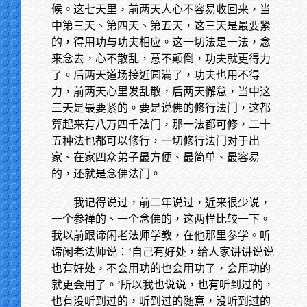
候。这七天里，前两天人心不容易收回来，当
中第三天、第四天、第五天，这三天是最要紧
的，得用功与功夫相应。这一切法是一法，念
来念去，心不散乱，意不颠倒，功夫就更得力
了。后两天道场接近圆满了，功夫也用不得
力，前两天心里发乱散，后两天懈怠，当中这
三天是最要紧的。要是说佛的修行法门，这都
算起来有八万四千法门，那一法都可修，二十
五种法也都可以修行，一切修行法门对于出
家、在家四众弟子最方便、最简单、最容易
的，还就是念佛法门。
我记得说过，前二年说过，近来很少说，
一个参禅的、一个念佛的，这两样比较一下。
我以前跟谛闲老法师学教，在他那里参学。听
谛闲老法师说：‘自己有好处，给人家讲讲说说
也有好处，不会用功的也会用功了，会用功的
就更会用了。’所以我也说说，也有听到过的，
也有没听到过的，听到过的随意，没听到过的