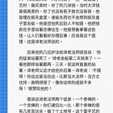
艺时，做买卖时，存了的几块钱。当时大洋钱
是很高贵的，存了也没有柜子放也没有锁，他
就埋在痰灰盒里。谁偷东西也不会想到痰灰盒
子里去偷。他是恐怕死后别人不知道，他把钱
抓在手里站著念佛往生。他是预备拿著这些
钱，让人们看看好办理后事，应该是这个道
理，这是谛老法师说的。
后来他的几位护法给谛老法师送信说：‘你
的徒弟站著死了。’谛老坐船第二天就来了。一
看他那样站著都两、三天，就这样直直的站
著。谛老师父这才给他办后事。谛老说：‘不错
呀！你这出家没白出，比那当大法师，当方丈
住持，高明得很了，像你这样的成就不多
呀！’很赞叹他的！
我说这谛老法师两个徒弟，一个参禅的，
一个念佛的。你们诸位比一比，那个参禅的很
有几年苦功夫，做了个土地爷。这个耍手艺的