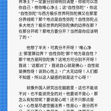
界净土？一定要分别得明白清楚，你就可以念
你自己，修你唯心净土；这“自性弥陀”，你这
“自性弥陀”与西方极乐世界阿弥陀佛又在那里
分界线呢？那个地点是自性弥陀？自性弥陀占
多大地方？极乐世界的阿弥陀佛的边界在那？
在那分开呢？那地方要分开？当然是你应该明
了的。’
他想了半天，可真分不开呀！‘唯心净
土’那里算边界？‘自性弥陀’那个地方是自性？
那个地方是阿弥陀佛？这地方可分别不开呀！
我说：‘这都对了，我说自心就是佛心，自性就
是佛性呀！说到心性上，广大无边呀！人们都
不知道，所以这人疑惑的就是这个心呀！’
就像外国人研究出在脑筋里，这也不能说
不对，也不能说完全的对。他要说不是心，那
怎么有知觉呢？要说是心呢！还不只那点是
心，心性是尽虚空遍法界。性是心，是分而不