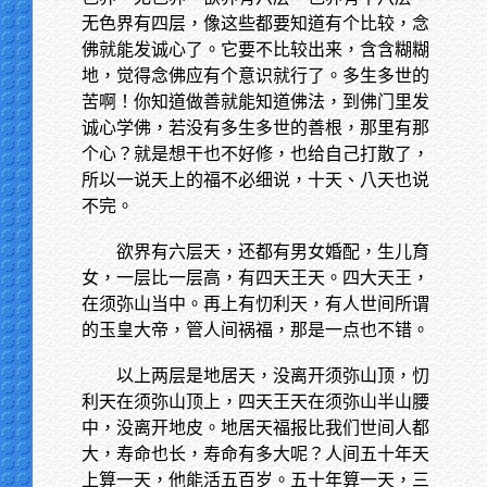
无色界有四层，像这些都要知道有个比较，念
佛就能发诚心了。它要不比较出来，含含糊糊
地，觉得念佛应有个意识就行了。多生多世的
苦啊！你知道做善就能知道佛法，到佛门里发
诚心学佛，若没有多生多世的善根，那里有那
个心？就是想干也不好修，也给自己打散了，
所以一说天上的福不必细说，十天、八天也说
不完。
欲界有六层天，还都有男女婚配，生儿育
女，一层比一层高，有四天王天。四大天王，
在须弥山当中。再上有忉利天，有人世间所谓
的玉皇大帝，管人间祸福，那是一点也不错。
以上两层是地居天，没离开须弥山顶，忉
利天在须弥山顶上，四天王天在须弥山半山腰
中，没离开地皮。地居天福报比我们世间人都
大，寿命也长，寿命有多大呢？人间五十年天
上算一天，他能活五百岁。五十年算一天，三