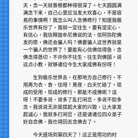
天，念一天就善根都种得很深了。七天圆圆满
满念下来，自己心里应当发大欢喜心，不是容
易的事情啊！我怎么叫人念佛修行？知道我极
乐世界有份了，我就一定往生。要有坚定心、
有信心，我信释迦牟尼佛说的法，信阿弥陀佛
发的愿，佛还会骗人吗？佛要骗人这世界就是
一个骗人的世界了！要能有心信佛信得急，念
佛念得恳切，不许你不往生，往生到佛国。说
这点小教，就够诸位今生大家成佛有份呀！
生到极乐世界去，在那地方自己修行，不
用再为衣、食、住呀！黑夜、白天忙碌了。现
成的受用，现成的修行，那能不成佛呢？话
呀！不要多说，说多了乱打闲岔，多说不如多
念。我说说无非是提起大家的兴致，让大家发
起诚心，我就多打闲岔，还是请诸位四众弟子
好自念佛，我也得回去念佛去了。
今天道场到第四天了！这正是用功的时