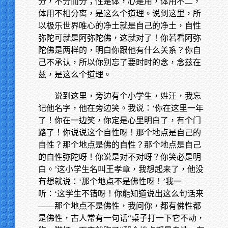
分，不分而分；性是体，心是用，体用不二，
体用不相分离，是这么个道理。说到这里，所
以极乐世界唯心的净土就是自己的净土，自性
弥陀可就是阿弥陀佛，这就对了！你若看阿弥
陀佛是两样的，明白你跟他有什么关系？你自
己不承认，所以你别忘了要时时的念，念兹在
兹，是这么个道理。
说到这里，旁边有个小学生，姓汪，我忘
记他名字，他在旁边笑。我说：‘你在这里一年
了！你在一边笑，你定是心里明白了，有个门
路了！你说说这个自性呀！那个地点是自己的
自性？那个地点是佛的自性？那个地点是自己
的自性弥陀呀！你说是对不对呀？你笑必是明
白。’这小学生名叫王孝章，我想起来了，他没
有想就说：‘那个地点不是佛性呀！’我一
听：‘这学生不错呀！你能知道说出这么句话来
——那个地点不是佛性，我问你，都有佛性都
是佛性，古人常有一句话“桌子打一下它不动，