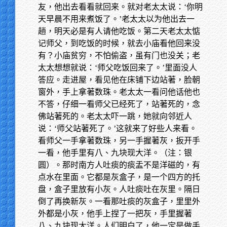
友，他出去看看就回来。就对老太太说：‘你明
天早晨不用来煮饭了。’老太太以为他出去一
趟，明天必是有人请他吃饭。第二天老太太惦
记师父，到吃饭的时候，就去小庙看他回来没
有？小庙贫穷，不怕偷盗，虽有门也没关；老
太太想想就说：‘师父吃饭回来了。’里面没人
答应。走进屋，看见他在床铺下边站著，脸朝
窗外，手上拿著数珠。老太太一看问他话他也
不答，仔细一看师父已经死了，站著死的，念
佛站著死的。老太太吓一跳，她就向邻近人
说：‘师父站著死了。’这就来了好些人来看。
看师父一手拿著数珠，另一手握著灰，扳开手
一看，他手里有八、九块现大洋。（注：银
圆）。那时南方人吐痰的痰盂不是洋磁的，有
点水在里面。它都是灰盒子，是一个四方的托
盘，盒子里放有小灰。人吐痰吐在灰里。隔日
倒了再换新灰。一看那吐痰的灰盒子，里里外
外都是小灰，他手上捏了一把灰，手里握著
八、九块现大洋。人们明白了，他一定是做手