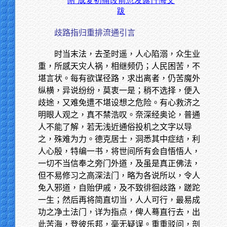
附 成复初痛改前愆发露忏悔文
跋
歧路指归重排流通引言
时当末法，去圣时遥，人心陷溺，众生业
重，所感天灾人祸，相继频仍；人民困苦，不
堪言状。每有欲谋径路，求出离者，仍苦魔外
纵横，异说纷纷，莫衷一是；稍不选择，便入
歧途，又难免遭不堪设想之危险。有心救济之
明眼人观之，真不禁浩叹。奈深经奥论，普通
人不能了解，若无浅近通俗投机之文字以导
之，殊难为力。德克居士，洞悉其中症结，利
人心殷，特编一书，将世间所有会自悟悟人，
一切不当信奉之旁门外道，及虽是真正佛法，
但不易修习之高深法门，略为各说所以，令人
免入邪道，自贻伊戚，及不致徘徊歧路，蹉跎
一生；然后再将简直切当，人人可行，最易成
功之净土法门，详为指点，俾人蓦直行去，出
此苦海，登彼乐邦，毫无疑误。重重驳问，剖