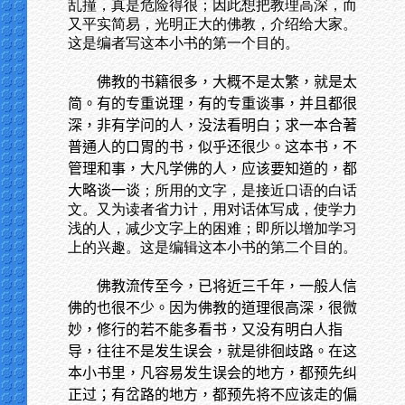
乱撞，真是危险得很；因此想把教理高深，而
又平实简易，光明正大的佛教，介绍给大家。
这是编者写这本小书的第一个目的。
佛教的书籍很多，大概不是太繁，就是太
简。有的专重说理，有的专重谈事，并且都很
深，非有学问的人，没法看明白；求一本合著
普通人的口胃的书，似乎还很少。这本书，不
管理和事，大凡学佛的人，应该要知道的，都
大略谈一谈
；所用的文字，是接近口语的白话
文。又为读者省力计，用对话体写成，使学力
浅的人，减少文字上的困难；即所以增加学习
上的兴趣。这是编辑这本小书的第二个目的。
佛教流传至今，已将近三千年，一般人信
佛的也很不少。因为佛教的道理很高深，很微
妙，修行的若不能多看书，又没有明白人指
导，往往不是发生误会，就是徘徊歧路。在这
本小书里，凡容易发生误会的地方，都预先纠
正过；有岔路的地方，都预先将不应该走的偏