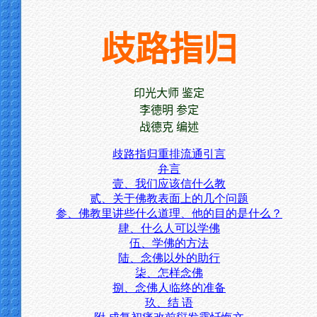
歧路指归
印光大师 鉴定
李德明 参定
战德克 编述
歧路指归重排流通引言
弁言
壹、我们应该信什么教
贰、关于佛教表面上的几个问题
参、佛教里讲些什么道理、他的目的是什么？
肆、什么人可以学佛
伍、学佛的方法
陆、念佛以外的助行
柒、怎样念佛
捌、念佛人临终的准备
玖、结 语