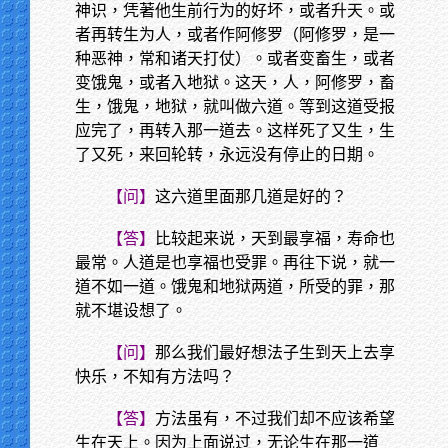
神识，凭著他生前行为的好坏，或者升天。或
者再转生为人，或者作阿修罗（阿修罗，是一
种恶神，常和诸天打仗）。或者变畜生，或者
变饿鬼，或者入地狱。这天，人，阿修罗，畜
生，饿鬼，地狱，就叫做六道。等到这道受报
应完了，再转入那一道去。这样死了又生，生
了又死，来回轮转，永远没有停止的日期。
【问】
这六道里面那几道是好的？
【答】
比较起来说，天到最享福，寿命也
最常。人道是也享福也受罪。再往下说，就一
道不如一道。饿鬼和地狱两道，所受的罪，那
就不堪设想了。
【问】
那么我们最好想法子生到天上去享
快乐，不知有方法吗？
【答】
方法虽有，不过我们却不应该希望
生在天上。因为上面说过，无论生在那一道