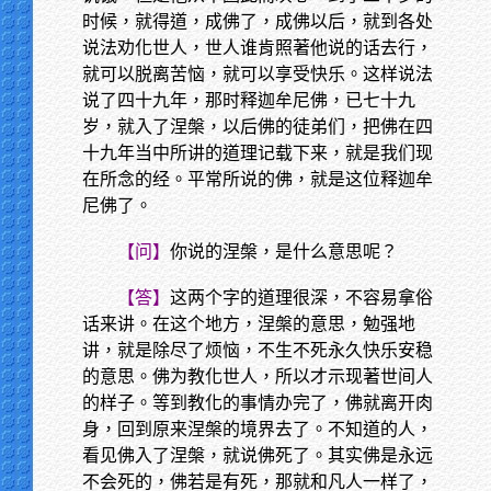
时候，就得道，成佛了，成佛以后，就到各处
说法劝化世人，世人谁肯照著他说的话去行，
就可以脱离苦恼，就可以享受快乐。这样说法
说了四十九年，那时释迦牟尼佛，已七十九
岁，就入了涅槃，以后佛的徒弟们，把佛在四
十九年当中所讲的道理记载下来，就是我们现
在所念的经。平常所说的佛，就是这位释迦牟
尼佛了。
【问】
你说的涅槃，是什么意思呢？
【答】
这两个字的道理很深，不容易拿俗
话来讲。在这个地方，涅槃的意思，勉强地
讲，就是除尽了烦恼，不生不死永久快乐安稳
的意思。佛为教化世人，所以才示现著世间人
的样子。等到教化的事情办完了，佛就离开肉
身，回到原来涅槃的境界去了。不知道的人，
看见佛入了涅槃，就说佛死了。其实佛是永远
不会死的，佛若是有死，那就和凡人一样了，