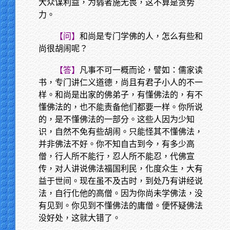
大众谋利益，为弱者施无畏，这不算是贪势
力。
【问】
和尚是专门学佛的人，怎么有些和
尚很胡闹呢？
【答】
凡事不可一概而论，譬如：儒家读
书，专门讲仁义道德，尚且有君子小人的不一
样。和尚是出家的佛弟子，有懂佛法的，有不
懂佛法的，也不能责备他们都要一样。你所说
的，是不懂佛法的一部分。这些人因为少知
识，自然不免有些胡闹。只能怪其不懂佛法，
并非佛法不好。你不知自古到今，有多少高
僧，行人所不能行，忍人所不能忍，代佛宣
传，对人讲说佛法福国利民，化度众生，大有
益于世间。现在虽不及古时，到处乃有讲经说
法，自行化他的高僧。因为你尚未学佛法，没
有见到。你见到不懂佛法的庸僧。便怀疑佛法
没好处，这就大错了。