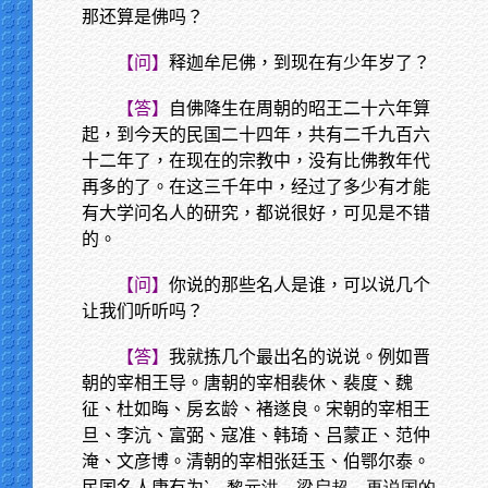
那还算是佛吗？
【问】
释迦牟尼佛，到现在有少年岁了？
【答】
自佛降生在周朝的昭王二十六年算
起，到今天的民国二十四年，共有二千九百六
十二年了，在现在的宗教中，没有比佛教年代
再多的了。在这三千年中，经过了多少有才能
有大学问名人的研究，都说很好，可见是不错
的。
【问】
你说的那些名人是谁，可以说几个
让我们听听吗？
【答】
我就拣几个最出名的说说。例如晋
朝的宰相王导。唐朝的宰相裴休、裴度、魏
征、杜如晦、房玄龄、褚遂良。宋朝的宰相王
旦、李沆、富弼、寇准、韩琦、吕蒙正、范仲
淹、文彦博。清朝的宰相张廷玉、伯鄂尔泰。
民国名人康有为
`、黎元洪、梁启超。再说国的