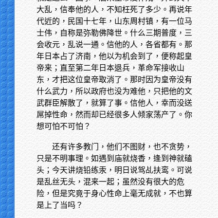
大乱，信奉他的人，不知枉死了多少。再说年
代近的，民国十七年，山东周村镇，有一位马
士伟，自称是弥勒佛降世。什么三期普度，三
会收元，乱说一通。信他的人，各省都有。那
年日本占了济南，他以为机会到了，便称起皇
帝来；直至第二年日本退兵，革命军接收山
东，才把这位皇帝取消了。那时因为皇帝没有
什么武力，所以政府也没为难他，只把他的文
武群臣解散了，就算了事。信他人，幸而没送
屌掉性命，然而却已经很多人倾家荡产了。你
想可怕不可怕？
还有许多教门，他们不图财，也不贪势，
只是不明事理。如遇到庙就烧香，逢到神就磕
头；今天讲烧铅练汞，明日说驾乩扶鸾。可说
是乱丝无头，混来一起；虽然没有很大的危
险，但是究竟于身心性命上毫无成就，不也算
是上了当吗？