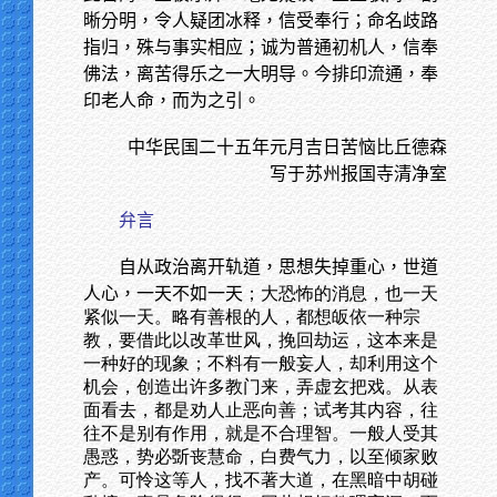
晰分明，令人疑团冰释，信受奉行；命名歧路
指归，殊与事实相应；诚为普通初机人，信奉
佛法，离苦得乐之一大明导。今排印流通，奉
印老人命，而为之引。
中华民国二十五年元月吉日苦恼比丘德森
写于苏州报国寺清净室
弁言
自从政治离开轨道，思想失掉重心，世道
人心，一天不如一天
；大恐怖的消息，也一天
紧似一天。略有善根的人，都想皈依一种宗
教，要借此以改革世风，挽回劫运，这本来是
一种好的现象；不料有一般妄人，却利用这个
机会，创造出许多教门来，弄虚玄把戏。从表
面看去，都是劝人止恶向善；试考其内容，往
往不是别有作用，就是不合理智。一般人受其
愚惑，势必斲丧慧命，白费气力，以至倾家败
产。可怜这等人，找不著大道，在黑暗中胡碰