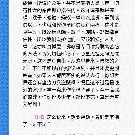
成佛。所说的众生，并不是专指人类，连一切
有性命的东西都包括在内。这样说来就是苍
蝇、蚊子、蝼蛄、蚂蚁一样可以成佛。等到成
佛以后，也就和释迦牟尼佛没有两样，这才是
真平等。既然连苍蝇、蚊子、蝼蛄、蚂蚁都有
佛性，所以我们爱护他们，应该和爱护人类一
样，这才叫真博爱。佛教是专门讲究脱离苦恼
的方法，等到烦恼断尽了，心里无挂无碍无忧
无虑，这才是真自由。从这里看来。佛教的道
理，不但不和现在的学说相反，并且还要更彻
底些。如果人人都照著佛的说法去行，你想世
界还会有瘟疫刀兵盗贼吗？况且这不过是最浅
近的道理，拿一点来作个样子罢了。至于高深
的道理，任你说多少年，都说不完，真是无穷
无尽啊！
【问】
这么说来，想要避劫，最好是学佛
了，是不是？