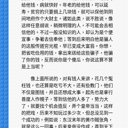
给他钱，病就快好。年老的给他钱，可以延
寿。贫穷的只要捐上几块钱，就可以保他到阴
间地府作个大财主。诸如此类，说不胜说。像
这样任意胡说，稍微明理的人，不可能会去相
信他的。不过一般没知识的人，却认为是个便
宜事，争著去信奉他；等到后来明白他是骗人
的这般传道穷光棍，早已变成大富翁。你想，
把省吃俭用的钱，拿出来送给这些骗子，他骗
了你的钱，反而说你是个傻瓜，你说这算不算
是上当呢？
像上面所说的，对有钱人来讲，花几个冤
枉钱，也还算是吃亏不大。还有些教门，他们
不仅是图钱，并且还想成大事。起先也是拿行
善度人作幌子，等到信他的人多了，势力大
了，就要找个机会造反，弄个皇帝当当，这样
的把戏，历来不知玩过多少次，但总没见到一
个成功的。例如说：东汉末年的黄巾贼张角，
就是这么一回事。后来皇帝没作成，弄到天下