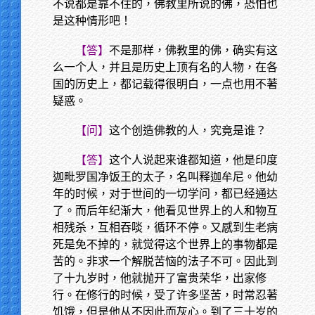
不说都是靠不住的，佛教里所说的佛，恐怕也
是这种情形吧！
【答】
不是那样，佛教里的佛，确实有这
么一个人，并且是历史上顶有名的人物，在各
国的历史上，都记载得很明白，一点也用不著
疑惑。
【问】
这个创造佛教的人，究竟是谁？
【答】
这个人说起来谁都知道，他是印度
迦毗罗国净饭王的太子，名叫释迦牟尼。他幼
年的时候，对于世间的一切学问，都已经通达
了。而后年纪渐大，他看见世界上的人和物互
相残杀，互相吞啖，循环不停。又感到生老病
死是免不掉的，就觉得这个世界上的事物都是
苦的。非求一个解脱苦恼的法子不可。因此到
了十九岁时，他就抛开了富贵荣华，出家修
行。在修行的时候，受了许多坚苦，时常忍著
饥饿，但是他从不因此而灰心。到了三十岁的