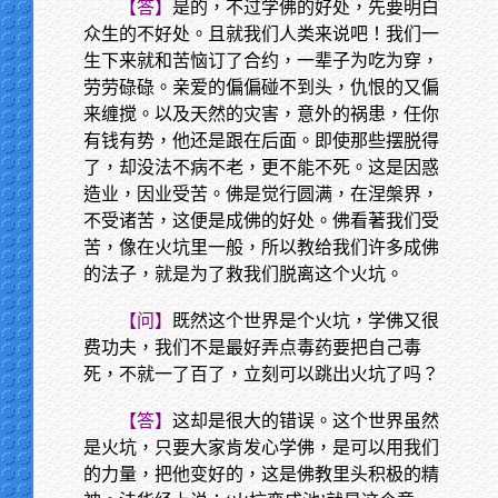
【答】
是的，不过学佛的好处，先要明白
众生的不好处。且就我们人类来说吧！我们一
生下来就和苦恼订了合约，一辈子为吃为穿，
劳劳碌碌。亲爱的偏偏碰不到头，仇恨的又偏
来缠搅。以及天然的灾害，意外的祸患，任你
有钱有势，他还是跟在后面。即使那些摆脱得
了，却没法不病不老，更不能不死。这是因惑
造业，因业受苦。佛是觉行圆满，在涅槃界，
不受诸苦，这便是成佛的好处。佛看著我们受
苦，像在火坑里一般，所以教给我们许多成佛
的法子，就是为了救我们脱离这个火坑。
【问】
既然这个世界是个火坑，学佛又很
费功夫，我们不是最好弄点毒药要把自己毒
死，不就一了百了，立刻可以跳出火坑了吗？
【答】
这却是很大的错误。这个世界虽然
是火坑，只要大家肯发心学佛，是可以用我们
的力量，把他变好的，这是佛教里头积极的精