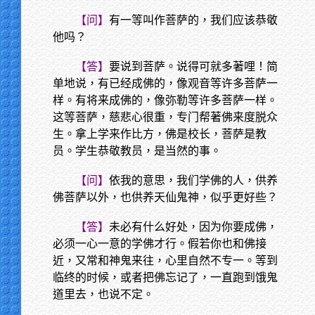
【问】
有一等叫作菩萨的，我们应该恭敬
他吗？
【答】
要说到菩萨。说得可就多著哩！简
单地说，有已经成佛的，像观音等许多菩萨一
样。有将来成佛的，像弥勒等许多菩萨一样。
这等菩萨，慈悲心很重，专门帮著佛来度脱众
生。拿上学来作比方，佛是校长，菩萨是教
员。学生恭敬教员，是当然的事。
【问】
依我的意思，我们学佛的人，供养
佛菩萨以外，也供养天仙鬼神，似乎更好些？
【答】
未必有什么好处，因为你要成佛，
必须一心一意的学佛才行。假若你也和佛接
近，又常和神鬼来往，心里自然不专一。等到
临终的时候，或者把佛忘记了，一直跑到饿鬼
道里去，也说不定。