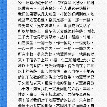
经。还有地藏十轮经、占察善恶业报经，也可
以做参考。不过占察经，有人说它是伪造的。
我们如果要以凡夫知见，打破砂锅问到底，地
藏菩萨姓甚名谁，籍贯是那一国、那一州县，
是男是女，兄弟姊妹几人，那就成为笑话了。
所以地藏经上，佛陀告诉文殊师利菩萨：‘譬如
三千大千世界所有草木、丛林、稻麻、竹苇、
山石微尘，一物一数，作一恒河，一恒河沙，
一沙一界，一界之内，一尘一劫，一劫之内，
所有尘数，尽充为劫。地藏菩萨证十地果位以
来，千倍多于上喻。’按：仁王般若经上说，初
地以上的菩萨，离色烦恼缚，得色自在；四地
以上的菩萨，离心烦恼缚，得心自在。十地菩
萨能于亿数的恒沙佛土化导群生。地藏菩萨已
于久远劫以来，证得十地的果位，以变易身分
化十方。如果我们一定要问他的姓名、年龄、
性别、籍贯，等于敲冰取火，显得多么愚痴
啊！所以我们对于地藏菩萨的认识，只有信仰
他是十地菩萨的地位，不同凡夫受血肉身，有