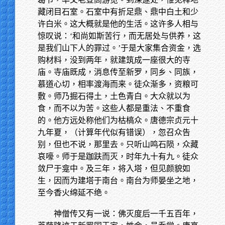
藏闭目石室。石室中有折足鼎、鼎中白土和少
许白米。这大概就是他的生活。这许多人相与
惊叹说：‘和尚如斯苦行，而无居处与供养，这
是我们山下人的罪过。’于是大家集合资金，选
购材料，没到两年，就建筑成一座很大的寺
庙。寺庙既成，消息传至新罗，同乡、同族，
慕道心切，相率渡海而来。徒众渐多，资粮可
敷。师乃掘石得土，土色青白。大众就以为
食，而不以为苦。这些人都是重法、不重食
的。他方远处称他们为枯槁众。唐德宗贞元十
九年夏，（计算年代似有错误），忽召众告
别，但也不说，那里去。只听山鸣石陨，众藏
哀嚎。师于是跏趺而灭，时年九十有九。徒众
敛尸于龛中。及三年，将入塔，但见颜貌如
生，因而为建塔于南台。南台为师晏坐之地，
至今香火绵延不绝。
神僧传又有一说：佛灭度后一千五百年，