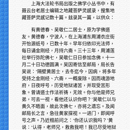
上海大法轮书局出版之佛学小丛书中，有
聂云台老居士编辑之地藏菩萨灵感录，搜集地
藏菩萨灵感记数十篇。玆录其一篇，以供众：
有黄德春、吴敬仁二居士，原为学佛道
友。黄德春，宁波人，在上海浦东周浦衣庄街
开怡源纸号，已数十年。早年归依印光法师，
每日诵金刚经，月持六斋。三十三年，周浦莲
社举行弥陀佛七，吴敬仁日日参加念佛。十一
月二十日功德圆满。吴因寄信至邮局，局长告
吴说：‘隔壁黄居士，去冬迄今，因病，将多年
受持之金刚经、六斋，一概废除。因而魂游地
府，日夜呼号，历受地狱诸苦，并现受苦形
象。曾请道士作法祈祷，无效。你与他是师兄
弟，可去一视，看他还认识你吧？’吴敬仁以与
黄久不晤面，故此次佛七，亦将之遗忘。及闻
邮局长之言，急往黄家探视。一进门，即闻呼
号之声。乃近榻前问之：‘你还认识我吗？’黄
说：‘认得，老师兄，救救我吧！我已尽受地狱