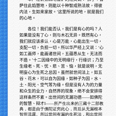
萨住此焰慧地，则能以十种智成熟法故，得彼
内法，生如来家故。’这里所说的地，就是我们
的心地。
各位！我们能否认，我们是有心的吗？人
如果是没有了心，则与木石无异。既然有心，
我们就应该承认，心是万能，心能出生一切，
支配一切，负担一切。所以华严经上又说：‘心
如工画师，能画诸世间，五蕴悉从生，无法而
不造。’十二因缘中的无明缘行，行缘识；乃至
生缘老、死、忧、悲、苦、恼，就是说明，无
明妄心为生死之总因。虽然就世间法上，如五
谷、花木，可以自为因缘，如种子为因，水、
土、阳光、空气等为缘。但是没有人为的力量
和众生的业力，自然界的现象，绝不会安排得
这样条然不紊。出世间的无漏功德——如佛陀
的智慧、辩才
I——所产生出来的三藏十二部教
典，都是由于佛陀证穷此心，而后从无漏根本
智所流露。所以世间有漏的生死法，和出世间