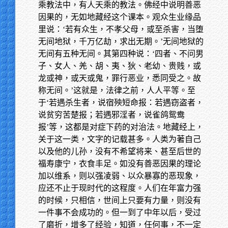
乘教法中，有人天乘的教法。佛经中说明善恶
因果的，无如地藏经这个课本。观众生业缘品
里说：‘若有众生，不孝父母，或至杀害，当堕
无间地狱，千万亿劫，求出无期。’无间地狱的
无间有五种无间。其第四种说：‘四者、不问男
子、女人、羌、胡、夷、狄、老幼、贵贱，或
龙或神，或天或鬼，罪行恶业，悉同受之。故
称无间。’这就是，法律之前，人人平等。至
于‘若遇杀生者，说宿殃短命报：若遇窃盗者，
说贫穷苦楚报；若遇邪淫者，说雀鸽鸳鸯
报’等，这都是对症下药的对治法。地藏经上，
关于这一类，文字的记载甚多。人类为著自己
以及他的儿孙，没有不希望将来、甚至后世的
福寿康宁，衣食丰足。如没有善恶因果的理论
加以维系，则以强凌弱、以众暴寡的恶现象，
应还不止于现时代的这程度。人们在年富力强
的时候，只相信，世间上只要有力量，则没有
一件事不会成功的。但一到了中年以后，受过
了磨折，增多了经验，知道，任何事，不一定