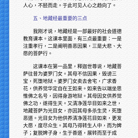
人心，不胫而走。于此可见人心之趋向了。
五、地藏经最重要的三点
我刚才说，地藏经是一部最好的社会道德
教育课本。这课本里面，有三点最重要：一是
注重孝行，二是阐明善恶因果，三是大悲、大
愿的菩萨行。
这课本在第一品里，释迦世尊说，地藏菩
萨往昔为婆罗门女。其母不信因果，毁谤三
宝，死堕地狱。婆罗门女卖去舍宅，广求香
花，供养觉华定自在王如来。如来告以端坐思
惟佛之名号，因得身游地狱。其母因女供养觉
佛之功，遂得生天。又清净莲华目如来之世，
地藏菩萨为光目女，亦因其母多杀生灵，死堕
恶道。光目女为他供养清净莲花目如来，更发
大愿，度尽众生。其母乃得转生人中，而为婢
子；复脱婢子身，生于善道，展转而至于成