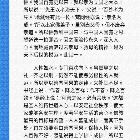
佛。我国自有史以来，就以孝为立国之大本，
所以说：‘先王以孝治天下。’又说：‘百善孝为
先。’地藏经有此一长。梵网经亦说：‘孝名为
戒。’所以出家佛弟子，虽别离父母，但不废弃
孝道。所以佛教到中国来，与中国人固有之思
想道德一拍即合，因之而流传永久，深入人
心。而地藏菩萨过去孝母、救母的精神，是为
天下后世的模范。此其一。
人性如水，专门喜欢向下。虽然导之以
礼，齐之以刑，仍然不能使恶劣根性的人就
范，所以更以善恶因果的定律，来补其不足。
书经上说：‘作善，降之百祥：作不善，降之百
殃。’易经上说：‘积善之家，必有余庆。’这都
是圣人维持世道人心，以安定社会秩序，使大
家能够各安生理，度著平安生活的苦心。佛教
最高的目标是希望，人人皆能成佛，而其下手
处，首先须要明白善恶因果，保持人格，因为
人且做不好，怎能说得上学佛、成佛！所以五