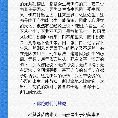
的无漏功德法，都是众生与佛陀的真、妄二心
为其主要因素。因为众生造生死因，受生死
果；佛陀修出世因，往来三界，化度众生，这
都是由于心力能出生，能荷负。因此，心理犹
如大地。纵然有些经论上说：‘诸法不自生，亦
不从他生，不共不无因，是故知无生。’以因果
来说吧，如因中有果，则不须生果；因中如无
果，则永远不会生果。因、缘、自、他，皆不
生果。然则果是无因而生的吗？又不尽然。实
在是因缘幻合，幻生诸法。这是因为众生的愚
痴、无智，易于依言生执，死在文字、语言的
句下。所以佛陀说：无法可说，无法可得；无
有定法，名阿耨菩提。甚至连心的名词，亦都
予以否认。这是佛法的极致，我附带说说的。
心既能出生，能荷负，所以拿地来比喻它。这
出生、荷负的功能，皆含藏于地，含藏于心，
所以叫地藏。
二、佛陀时代的地藏
地藏菩萨的来历，当然是出于地藏本愿