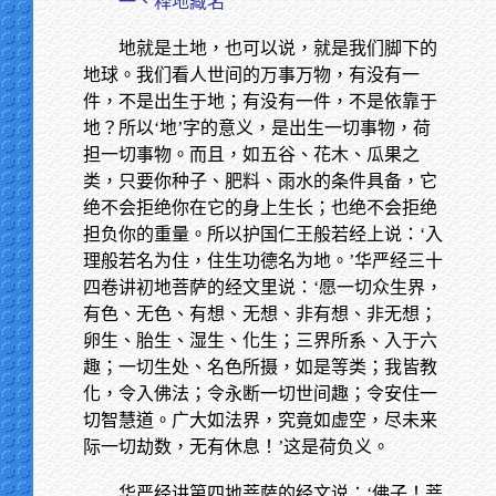
一、释地藏名
地就是土地，也可以说，就是我们脚下的
地球。我们看人世间的万事万物，有没有一
件，不是出生于地；有没有一件，不是依靠于
地？所以‘地’字的意义，是出生一切事物，荷
担一切事物。而且，如五谷、花木、瓜果之
类，只要你种子、肥料、雨水的条件具备，它
绝不会拒绝你在它的身上生长；也绝不会拒绝
担负你的重量。所以护国仁王般若经上说：‘入
理般若名为住，住生功德名为地。’华严经三十
四卷讲初地菩萨的经文里说：‘愿一切众生界，
有色、无色、有想、无想、非有想、非无想；
卵生、胎生、湿生、化生；三界所系、入于六
趣；一切生处、名色所摄，如是等类；我皆教
化，令入佛法；令永断一切世间趣；令安住一
切智慧道。广大如法界，究竟如虚空，尽未来
际一切劫数，无有休息！’这是荷负义。
华严经讲第四地菩萨的经文说：‘佛子！菩