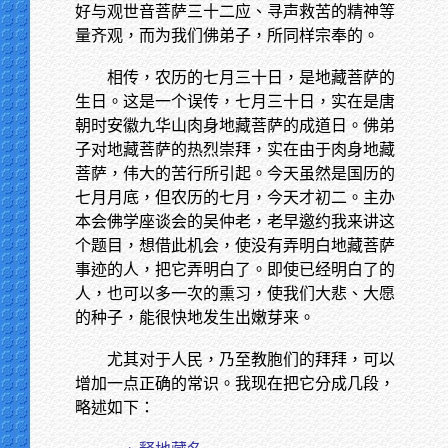
好与观世音菩萨三十二应、寻声救苦的精神等
量齐观，而为我们佛弟子，所同样宗奉的。
相传，农历的七月三十日，是地藏菩萨的
生日。这是一个误传，七月三十日，实在是唐
朝时安徽九华山肉身地藏菩萨的成道日。佛弟
子对地藏菩萨的热烈崇拜，实在由于肉身地藏
菩萨，伟大的苦行所引起。今天虽然是国历的
七月月底，但农历的七月，今天才初二。主办
本会佛学座谈会的吴仲老，老早邀约我来讲这
个题目，想借此机会，使没有弄明白地藏菩萨
事迹的人，把它弄明白了。即使已经明白了的
人，也可以多一次的熏习，使我们大悲、大愿
的种子，能很快地发生出嫩芽来。
尤其对于人民，乃至教胞们的拜拜，可以
增加一点正确的常识。我现在把它分成几段，
略述如下：