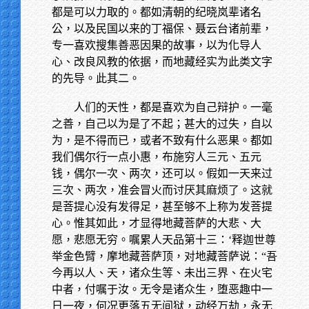
都是可以力取的。都如清朝的纪晓岚辈诸名
公，以及民国以来的丁福保、聂云台诸前辈，
专一喜欢搜集善恶因果的故事，以为化导人
心、改良风教的依据，而地藏经实为此类文字
的先导。此其二。
人们的天性，都是喜欢为自己辩护。一毫
之善，自己以为是了不起；甚大的过失，自以
为，是不得而已，或者不致有什么恶果。都如
我们偶尔行一点小惠，布施穷人三元、五元
钱，偶尔一次、两次，还可以。假如一天来过
三次、两次，准会冒火而讨厌其麻烦了。这就
是菩提心没有发得足，甚至够不上称为发菩提
心。惟其如此，才显得地藏菩萨的大悲、大
愿，悲愿无穷。嘱累人天品第十三：‘释迦世尊
举金色臂，摩地藏菩萨顶，对地藏菩萨说：“吾
今再以人、天，诸众生等、未出三界、在火宅
中者，付嘱于汝。无令是诸众生，堕恶趣中一
日一夜，何况更落五无间狱，动经万劫，永无