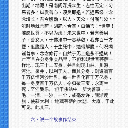
出期？地藏！是南阎浮提众生，志性无定，习
恶者多。纵发善心，须臾即退。若遇恶缘，念
念增长。吾今殷勤，以人、天众，付嘱与汝。”
尔时地藏菩萨，胡跪、合掌，白佛言：“世尊！
唯愿世尊，不以为虑！未来世中，若有善男
子、善女人，于佛法中一念恭敬，我亦百千方
便，度脱是人，于生死中，速得解脱。何况闻
诸善事，念念修行。自然于无上道永不退转！
I”’而且在分身集会品里，不但和观世音菩萨一
样地，现三十二应身，并且能现山林、川源、
河池、泉井，以利于人。而其分身，则遍满百
千万亿恒河沙世界。每一世界化百千万亿身，
每一身度百千万亿人，令归敬三宝，永离生
死，至涅槃乐。‘但于佛法中，所为善事，一
毛、一渧、一沙、一尘，或毫发许，我渐度
脱，使获大利！’地藏菩萨的大悲、大愿，于此
可见。此其三。
六、说一个故事作结束