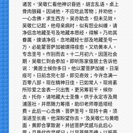
诸苦。’吴敬仁看他神识昏迷，胡言乱语。桌上
骨肉狼藉。因诫他，不应吃此等物；并劝他，
一心念佛，求生西方。吴亦助念，但未见效。
吴敬仁记起，他母亲病时，似有怨业纠缠，请
净侣念地藏圣号及地藏本愿经，得解。乃劝其
眷属，速请净侣，念地藏经七部及地藏圣号一
万，必能蒙菩萨加被速得痊愈。又劝黄本人，
专念圣号。作别而去。十二月初六，因莲社会
期，吴敬仁到会参加。即听陈家俊居士告诉他
说：‘黄居士候你多日。他以蒙菩萨加被，日渐
痊可。日前念完七部，即见奇效；今许念满一
百零八部。现在精神日佳，已如常人。现将素
所珍爱之金表一只出售，更另筹若干，候你
去，托你，请地藏大士圣像。供于永定寺及周
浦莲社，并愿随力筹措，助印老师尊造塔经
费。此后一心念佛、菩萨圣号。现持十斋，须
渐进至长斋。他深盼望你去。’及吴敬仁与黄晤
面，黄即合掌致谢，并述菩萨灵感与此后心
愿，且恳代作灵感记，以显菩萨圣德，以报菩