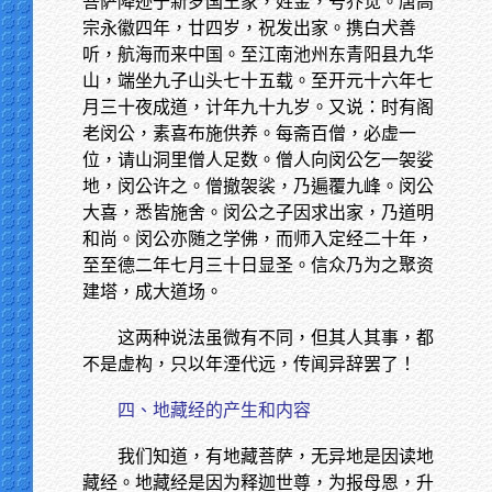
菩萨降迹于新罗国王家，姓金，号乔觉。唐高
宗永徽四年，廿四岁，祝发出家。携白犬善
听，航海而来中国。至江南池州东青阳县九华
山，端坐九子山头七十五载。至开元十六年七
月三十夜成道，计年九十九岁。又说：时有阁
老闵公，素喜布施供养。每斋百僧，必虚一
位，请山洞里僧人足数。僧人向闵公乞一袈娑
地，闵公许之。僧撤袈裟，乃遍覆九峰。闵公
大喜，悉皆施舍。闵公之子因求出家，乃道明
和尚。闵公亦随之学佛，而师入定经二十年，
至至德二年七月三十日显圣。信众乃为之聚资
建塔，成大道场。
这两种说法虽微有不同，但其人其事，都
不是虚构，只以年湮代远，传闻异辞罢了！
四、地藏经的产生和内容
我们知道，有地藏菩萨，无异地是因读地
藏经。地藏经是因为释迦世尊，为报母恩，升