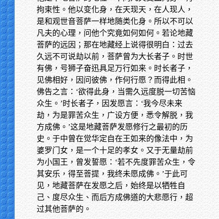
拘束性。他以变化身，在天现天，在人现人，
是和观世音菩萨一样地随类化身。所以不可以
凡夫的心理，问他个究竟如何如何。若论地藏
菩萨的远因；那在地藏经上说得很明白：过去
久远不可说劫以前，菩萨曾为大长者子。时世
有佛，号狮子奋迅具足万行如来。时长者子，
见佛相好，因问彼佛，作何行愿？而得此相。
佛告之言：‘欲得此身，当需久远度脱一切苦恼
众生。’时长者子，因发愿言：‘我今尽未来
劫，为是罪苦众生，广设方便，悉令解脱，我
方成佛。’这是地藏菩萨发愿修行之最初的历
史。于中曾在觉华定自在王如来的像法中，为
婆罗门女，是一个十足的孝女。又于无量劫前
为小国王，曾发誓愿：‘若不先度罪苦众生，令
其安乐，得至菩提，我终未愿成佛。’于此可
见，地藏菩萨在发愿之后，始终是以牺牲自
己、度尽众生、而后方成佛道的大悲愿行，超
过其他菩萨的。