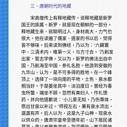
三、唐朝时代的地藏
宋高僧传上有释地藏传。说释地藏是新罗
国王的族属。新罗，就是现在朝鲜的一部分。
释地藏生来，就聪明过人，身材高大，力气也
很大。他在读遍了儒家、道家的书以后，觉得
皆不够味。后来读到佛经，乃以为：‘六籍寰
中、三清术内，唯第一义，与方寸合。’乃剃发
出家，誓志学佛。又以为，新罗的佛法出自中
国，乃航海至中国，参礼名胜。他游到安徽的
九华山，认为，是不可多得的胜地。在一个峰
顶上，选择了一块向南的平地，土色、泉水都
相当好。于是晏坐其中，淡泊度日。曾经为毒
虫所螫，端坐不顾。忽然有美妇人，作礼馈
药，并向他道歉说：‘小儿辈无知，乃伤尊体，
愿出甘泉以补过。’师视左右，果有泉水流出，
潺潺有声。后人以为，这是九子山神，现泉水
以供众的。唐肃宗皇帝至德年初，山下居民诸
葛节，率父老登高游览。到深邃处，惟见释地