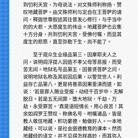
到忉利天宫，为母说法，对文殊师利称扬、赞
叹地藏菩萨。由文殊师利与定自在王菩萨的请
问，释迦世尊叙述其往昔发心修行，与乎当中
的的大悲、大愿度生的伟业。地藏菩萨也云集
十方分身，共到忉利天宫，受佛付嘱，而显其
度生的悲愿，直至弥勒下生，尚不能了。
至于观众生业缘品第三，因摩耶夫人之
问，说明阎浮提人因造不孝父母等恶报，而受
苦无间。地狱名号品第五，因普贤菩萨之问，
说明地狱名称及其前因后果，以警觉世人。利
益存亡品第八，更是将善恶因果垂涕而道，如
说：‘若是罪人随业受报，动经千百岁中，无解
脱日。若是五无间罪，堕大地狱，千劫、万
劫，永受罪苦。’真是语短情长，用心良苦！其
余如阎罗王赞叹、称佛名号、咐嘱诸品，皆是
教人敬信地藏，积功累德，勉做好人。一本地
藏经，可以说，是社会道德教育的课本。然而
地藏经的译文，并不见得怎样高妙，而其弥入