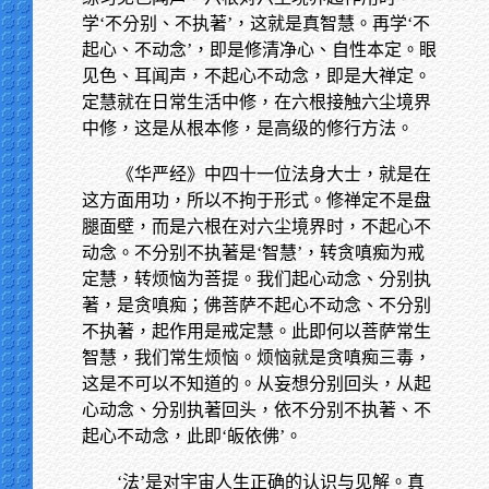
学‘不分别、不执著’，这就是真智慧。再学‘不
起心、不动念’，即是修清净心、自性本定。眼
见色、耳闻声，不起心不动念，即是大禅定。
定慧就在日常生活中修，在六根接触六尘境界
中修，这是从根本修，是高级的修行方法。
《华严经》中四十一位法身大士，就是在
这方面用功，所以不拘于形式。修禅定不是盘
腿面壁，而是六根在对六尘境界时，不起心不
动念。不分别不执著是‘智慧’，转贪嗔痴为戒
定慧，转烦恼为菩提。我们起心动念、分别执
著，是贪嗔痴；佛菩萨不起心不动念、不分别
不执著，起作用是戒定慧。此即何以菩萨常生
智慧，我们常生烦恼。烦恼就是贪嗔痴三毒，
这是不可以不知道的。从妄想分别回头，从起
心动念、分别执著回头，依不分别不执著、不
起心不动念，此即‘皈依佛’。
‘法’是对宇宙人生正确的认识与见解。真