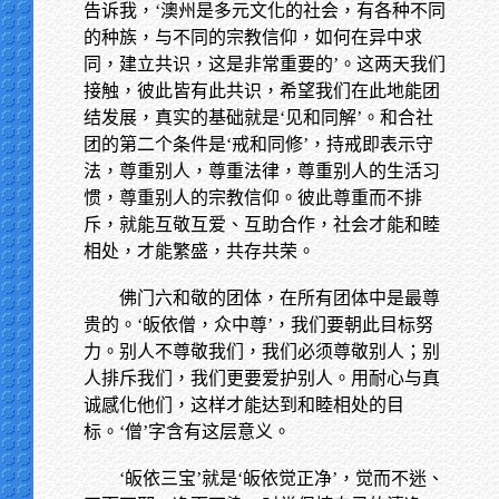
告诉我，‘澳州是多元文化的社会，有各种不同
的种族，与不同的宗教信仰，如何在异中求
同，建立共识，这是非常重要的’。这两天我们
接触，彼此皆有此共识，希望我们在此地能团
结发展，真实的基础就是‘见和同解’。和合社
团的第二个条件是‘戒和同修’，持戒即表示守
法，尊重别人，尊重法律，尊重别人的生活习
惯，尊重别人的宗教信仰。彼此尊重而不排
斥，就能互敬互爱、互助合作，社会才能和睦
相处，才能繁盛，共存共荣。
佛门六和敬的团体，在所有团体中是最尊
贵的。‘皈依僧，众中尊’，我们要朝此目标努
力。别人不尊敬我们，我们必须尊敬别人；别
人排斥我们，我们更要爱护别人。用耐心与真
诚感化他们，这样才能达到和睦相处的目
标。‘僧’字含有这层意义。
‘皈依三宝’就是‘皈依觉正净’，觉而不迷、