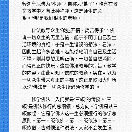
释迦牟尼佛为‘本师’，自称为‘弟子’，唯有在教
育教学中才有此种称呼，这是师生的关
系。‘佛’是我们根本的老师。
佛法教导众生‘破迷开悟，离苦得乐’。佛
说一切众生的无量苦恼，起于不明了自己及生
活环境的真相，于是产生错误的想法、看法，
因此生起许多苦难。若能彻底明白自己及生活
环境，则其思想见解正确，一切苦自然消除，
而得真正的快乐。这是佛法教导的宗旨，教学
的内容。由此可知，佛陀的教育，实在可以为
一切众生带来真正的幸福，这正是欧阳大师所
以说‘佛法是一切众生所必须修学的’。
修学佛法，入门就是‘三皈’的传授。‘三
皈’是佛法修行的总纲领、总方向。学佛是从三
皈做起，它是学佛人这一生必须遵行的修学总
原则。第一、皈依佛，第二、皈依法，第三、
皈依僧。古时候这种说法，大家不会发生误