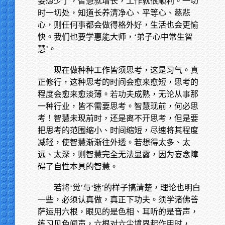
妄想少了，智慧就增长，工作就很顺利。一切
时一切处，知道长养清净心、平等心、慈悲
心，则任何事都会做得格外好，生活也会更愉
快。我们也要学惠能大师，‘弟子心中常生智
慧’。
现在做种种工作皆须思考，这是习气。真
正修行，这种思考的时间会愈来愈短，思考的
程度会愈来愈淡薄。若功夫成熟，无论从事那
一种行业，皆不需要思考。智慧现前，何必思
考！智慧未现前时，还是离不开思考，但是要
把思考的范围缩小、时间缩短，尽速将其程度
减轻，使智慧渐渐往外透。若想得太多、太
远、太深，则智慧完全无法显露，因为妄念障
碍了自性本具的智慧。
若将‘觉’与‘迷’的样子搞清楚，理论也明白
一些，必须认真做，真正下功夫。须学诸佛菩
萨运用六根，眼见的是色相、耳听的是音声，
练习见色闻声，六根对六尘境界起作用时，