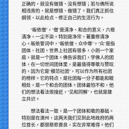
正确的，就没有做错、没有想错；若与佛所说
相违背的，就是想错、做错了。我们真正抓住
纲领，以此检点、修正自己的生活行为。
‘皈依僧’，‘僧’是清净、和合的意义，六根
清净，一尘不染。特别是净宗，著重修清净
心。皈依誓词中，‘皈依僧，众中尊’。‘众’是指
团体、社团。世界上社团有很多，小则一个家
庭，就是一个团体。佛告诉我们，学佛人的团
体，在一切世间团体里，是最值得尊敬与赞叹
的，因为它是‘模范社团’，可以作为所有社团
的榜样。它的特点，是社团每一分子都能和睦
相处，是一个和合的团体。团体最怕不和，他
们的想法看法很接近，‘见和同解’，也就是建
立共识。
想法看法一致，是一个团体和敬的基础。
特别是在澳州，这两天我们见到此地政府的两
位首长，都很慈悲善良，实在非常难得。他们