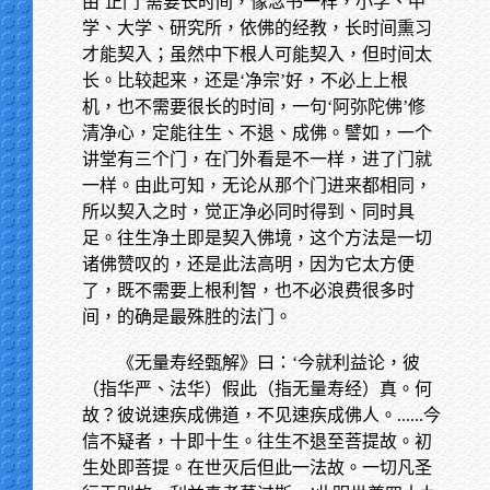
由‘正门’需要长时间，像念书一样，小学、中
学、大学、研究所，依佛的经教，长时间熏习
才能契入；虽然中下根人可能契入，但时间太
长。比较起来，还是‘净宗’好，不必上上根
机，也不需要很长的时间，一句‘阿弥陀佛’修
清净心，定能往生、不退、成佛。譬如，一个
讲堂有三个门，在门外看是不一样，进了门就
一样。由此可知，无论从那个门进来都相同，
所以契入之时，觉正净必同时得到、同时具
足。往生净土即是契入佛境，这个方法是一切
诸佛赞叹的，还是此法高明，因为它太方便
了，既不需要上根利智，也不必浪费很多时
间，的确是最殊胜的法门。
《无量寿经甄解》曰：‘今就利益论，彼
（指华严、法华）假此（指无量寿经）真。何
故？彼说速疾成佛道，不见速疾成佛人。......今
信不疑者，十即十生。往生不退至菩提故。初
生处即菩提。在世灭后但此一法故。一切凡圣