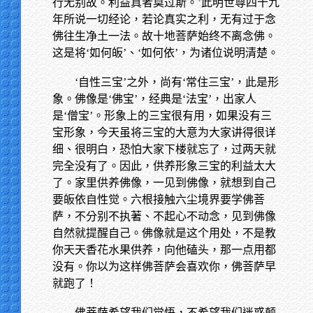
行无别故。利益真者莫过斯。’此明世尊四十九
年所说一切经论，若论真实之利，无有过于念
佛往生净土一法。故十地菩萨始终不离念佛。
这是将‘如何皈’、‘如何依’，为诸位说明清楚。
‘自性三宝’之外，尚有‘常住三宝’，此是形
象。佛像是‘佛宝’，经典是‘法宝’，出家人
是‘僧宝’。形象上的三宝很有用，如果没有三
宝形象，今天虽将三宝的大意为大家讲得很详
细、很明白，恐怕大家下楼就忘了，过两天就
完全没有了。因此，供养形象三宝的利益太大
了。家里供养佛像，一见到佛像，就想到自己
要皈依自性觉。六根接触六尘境界要学佛菩
萨，不分别不执著、不起心不动念，见到佛像
自然就提醒自己。佛像就是这个用处，不是教
你天天香花水果供养，向他磕头，那一点用都
没有。你以为这样佛菩萨会喜欢你，佛菩萨早
就跑了！
佛菩萨希望我们觉悟，不希望我们迷惑颠