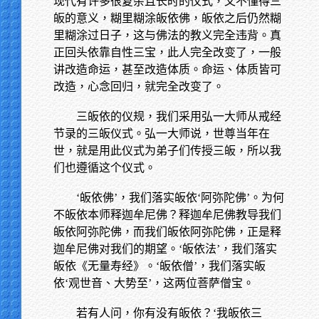
现代有许多很复杂且长时的仪式，又不懂得三
皈的意义，糊里糊涂皈依佛，皈依之后仍然糊
里糊涂过日子，这与佛法的教义完全违背。真
正回头依靠自性三宝，此人完全改变了，一般
讲改造命运，甚至改造体质。命运、体质皆可
改造，心念回归，就完全改变了。
三皈依的仪规，我们采用弘一大师从戒经
节录的三皈仪式。弘一大师说，世尊当年在
世，就是用此仪式为弟子们传授三皈，所以我
们也遵循这个仪式。
‘皈依佛’，我们落实皈依‘阿弥陀佛’。为何
不皈依本师释迦牟尼佛？释迦牟尼佛教导我们
皈依阿弥陀佛，而我们皈依阿弥陀佛，正是释
迦牟尼佛对我们的期望。‘皈依法’，我们落实
皈依《无量寿经》。‘皈依僧’，我们落实皈
依‘观世音、大势至’，这两位菩萨僧宝。
若有人问，你有没有皈依？‘我皈依三