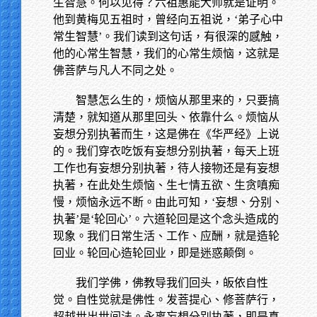
生智慧。何以见得？六祖惠能大师就是证明。
他到黄梅见五祖时，曾经向五祖说，‘弟子心中
常生智慧’。我们读到这句话，有很深的感触，
他的心常生智慧，我们的心常生烦恼，这就是
佛菩萨与凡人不同之处。
智慧怎么生的，烦恼从那里来的，只要搞
清楚，就知道从那里回头、依靠什么。烦恼从
妄想分别执著而生，这是佛在《华严经》上说
的。我们穿衣吃饭有妄想分别执著，每天上班
工作也有妄想分别执著，待人接物还是有妄想
执著，在此处生烦恼、生七情五欲、生贪嗔痴
慢，烦恼永远不断。由此可知，‘妄想、分别、
执著’是‘轮回心’。六道轮回是这个念头造成的
现象。我们日常生活、工作、应酬，就是造轮
回业。轮回心造轮回业，即是迷惑颠倒。
我们学佛，佛教导我们回头，皈依自性
觉。自性觉就是佛性。发菩提心、修菩萨行，
超越世出世间法。永离妄想分别执著，即是真