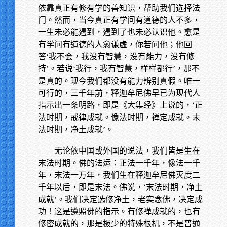
依靠真正有修有学的善知识，帮助我们选择法
门。然而，当今真正有学问有道德的人不多，
一生未必能遇到，遇到了也未必认识他。愈是
有学问有道德的人愈谦虚，你若问他；他回
答‘我不会，我没有智慧，没有能力，没有修
持’。若说‘我行，我有智慧，样样都行’，那不
是真的。现今我们都没有能力辨别真假。唯一
可行的，三千年前，释迦牟尼佛早已为现代人
指示出一条明路，即是《大集经》上说的，‘正
法时期，戒律成就。像法时期，禅定成就。末
法时期，净土成就’。
无论依中国或外国的说法，我们皆是生在
末法时期。佛的法运：正法一千年，像法一千
年，末法一万年，我们生在释迦牟尼佛灭度二
千年以后，即是末法。佛说，‘末法时期，净土
成就’。我们决定选修净土，老实念佛，决定成
功！这是遵照佛的指示。有修禅成就的，也有
修密成就的，那是极少的特殊根机，不是普通