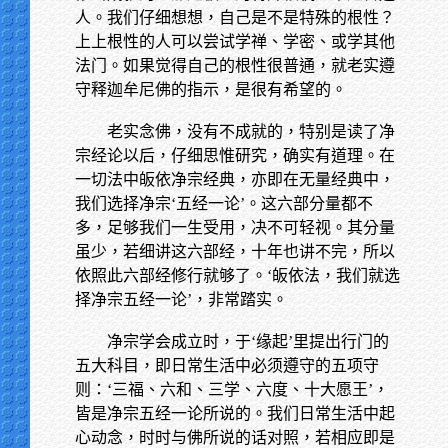
人。我们仔细想想，自己是不是特殊的根性？
上上根性的人可以尝试学禅、学密、或学其他
法门。如果觉得自己的根性很普通，就老实遵
守释迦牟尼佛的指示，是很有希望的。
老实念佛，没有不成就的，特别是读了净
宗经论以后，仔细思惟研究，确实有道理。在
一切法中皈依净宗经典，亦即在无量经典中，
我们选择净宗‘五经一论’。这六部分量都不
多，足够我们一生受用，决不可轻视。其分量
虽少，若细讲这六部经，十年也讲不完，所以
依照此六部经修行就够了。‘皈依法，我们就选
择净宗五经一论’，非常踏实。
净宗学会成立时，于‘缘起’里提出行门的
五大科目，即日常生活中必须遵守的五项守
则：‘三福、六和、三学、六度、十大愿王’，
皆是净宗五经一论所说的。我们日常生活中起
心动念，时时与佛所说的话对照，若相应即是