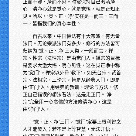
正而不邪、净而不染。时常保持自己的清净
心！清净心就是觉心，就是觉悟，就是正知正
见。所以，‘觉、正、净’实在是一而三，三而
一，皆指我们的真心本性。
自古以来，中国佛法有十大宗派，有无量
法门。无论宗派法门有多少，修行的方法皆可
归纳为‘觉、正、净’三大类。一般而言，禅
宗、性宗（法性宗）是由觉门入。禅宗的目标
是要求大澈大悟、明心见性，这在觉正净中称
为‘觉门’。禅宗以外称‘教下’，如天台宗、贤首
宗、法相宗、三论宗，皆是从经典入门，即是
由‘正门’入。用经典的教训、理论与方法，修
正自己错误的想法看法，这是走正门。‘净
宗’完全用一心念佛的方法修清净心，这是
由‘净门’入。
‘觉、正、净’三门，‘觉门’定要上根利智之
人才能契入；若不是上等智慧，无法开悟。