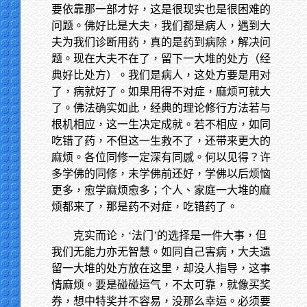
要依靠那一部才好，这是很现实也是很困难的
问题。佛好比是大夫，我们都是病人，遇到大
夫为我们诊断用药，真的是药到病除，解决问
题。现在大夫不在了，留下一大堆的处方（经
典好比处方）。我们是病人，这处方要是用对
了，病就好了。如果用得不对症，麻烦可就大
了。佛法确实如此，经典的理论修行方法若与
根机相应，这一生决定成就。若不相应，如同
吃错了药，不但这一生救不了，还带来更大的
麻烦。各位同修一定深有同感。何以见得？许
多学佛的同修，未学佛前还好，学佛以后烦恼
更多，愈学麻烦愈多；个人、家庭一大堆的麻
烦都来了，那是药不对症，吃错药了。
克实而论，‘法门’的选择是一件大事，但
我们无能力亦无智慧。如同自己害病，大夫遗
留一大堆的处方放在这里，却没人指导，这事
情麻烦。要是碰碰运气，不太可靠，就像买奖
券，想中特奖并不容易，没那么幸运。必须要