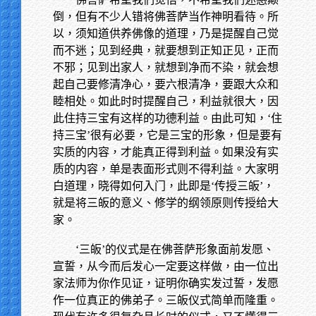
倒，但有不少人错将佛菩萨当作神明看待。所
以，须知道供养佛像的道理，乃是提醒自己觉
而不迷；见到经典，就要想到正知正见，正而
不邪；见到出家人，就想到净而不染，就会想
起自己要修清净心，要六根清净，要跟大众和
睦相处。如此时时提醒自己，利益就很大，因
此住持三宝有这样的功德利益。由此可知，‘住
持三宝’很有必要，它是三宝的形象，但是要有
实质的内容，才能真正得到利益。如果没有实
质的内容，单是表面形式则不得利益。大家明
白道理，晓得如何入门，此即是‘传授三皈’，
就是将三皈的意义、修学的纲领原则传授给大
家。
‘三皈’的仪式是在佛菩萨形象面前发愿、
宣誓，从今而后发心一定要这样做，由一位出
家法师为你作见证，证明你确实发过誓，发愿
作一位真正的佛弟子。三皈仪式简单而隆重。