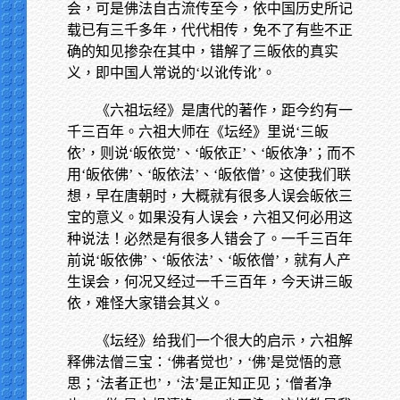
会，可是佛法自古流传至今，依中国历史所记
载已有三千多年，代代相传，免不了有些不正
确的知见掺杂在其中，错解了三皈依的真实
义，即中国人常说的‘以讹传讹’。
《六祖坛经》是唐代的著作，距今约有一
千三百年。六祖大师在《坛经》里说‘三皈
依’，则说‘皈依觉’、‘皈依正’、‘皈依净’；而不
用‘皈依佛’、‘皈依法’、‘皈依僧’。这使我们联
想，早在唐朝时，大概就有很多人误会皈依三
宝的意义。如果没有人误会，六祖又何必用这
种说法！必然是有很多人错会了。一千三百年
前说‘皈依佛’、‘皈依法’、‘皈依僧’，就有人产
生误会，何况又经过一千三百年，今天讲三皈
依，难怪大家错会其义。
《坛经》给我们一个很大的启示，六祖解
释佛法僧三宝：‘佛者觉也’，‘佛’是觉悟的意
思；‘法者正也’，‘法’是正知正见；‘僧者净