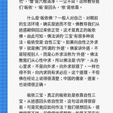
也’，‘僧’是六根清净，一尘不染。这样教导我
们‘皈依’。‘皈’是回头，‘依’是依靠。
什么是‘皈依佛’？一般人对自己、对眼前
的生活环境，确实是迷而不觉。佛教导我们从
迷惑颠倒回过来依正觉，这才是真正的皈依
佛。由此可知，佛法讲的‘三宝’有很多种说
法，皈依觉是‘自性三宝’。如果向自性之外求
学，就是佛门所谓的‘外道’。佛家讲外道，不
是轻视别人，而是心外求法称为‘外道’。佛法
教我们从心性中求，所以佛法是‘内学’，从自
心里求，不是向外求。向外求就错了，一样也
得不到，向内求则有求必应。这个道理，不但
佛在经论上说得很清楚；中国的儒家、道家，
也说得很正确。
皈依三宝，真正的皈依处是依靠自性三
宝。从迷惑回头依自性觉，这句话说得很容
易，可是究竟应如何作法？我们很想回头，很