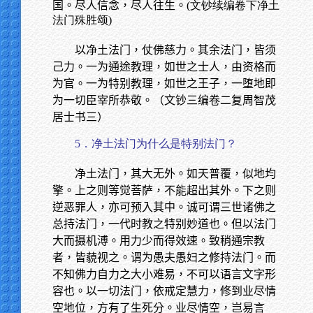
国。尽人信念，尽人往生。
(文钞续编卷下净土
法门殊胜颂)
以净土法门，仗佛慈力。其余法门，皆须
己力。一为通途教理，如世之士人，由资格而
为官。一为特别教理，如世之王子，一堕地即
为一切臣宰所恭敬。（文钞三编卷二复周智茂
居士书三）
5．净土法门为什么是特别法门？
净土法门，其大无外。如天普覆，似地均
擎。上之则等觉菩萨，不能超出其外。下之则
逆恶罪人，亦可预入其中。诚可谓三世诸佛之
总持法门，一代时教之特别妙道也。但以法门
大而摄机溥。用力少而得效速。致稍通宗教
者，皆藐视之。谓为愚夫愚妇之修持法门。而
不知佛力自力之大小难易，不可以语言文字形
容也。以一切法门，依戒定慧力，修到业尽情
空地位，方有了生死分。业尽情空，岂易言