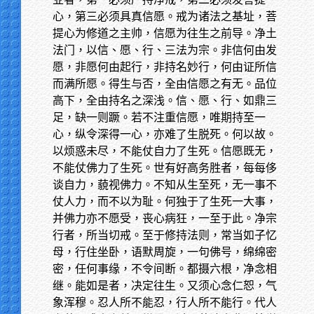
心，第三必须具真信愿。戒为诸法之基址，菩
提心为修道之主帅，信愿为往生之前导。净土
法门，以信、愿、行、三法为宗。非信何由发
愿，非愿何由起行，非持名妙行，何由证所信
而满所愿。得生与否，全由信愿之有无。品位
高下，全由持名之深浅。信、愿、行、如鼎三
足，缺一则蹶。若不注重信愿，唯期持至一
心，纵令深得一心，亦难了生脱死。何以故。
以烦惑未尽，不能仗自力了生死。信愿既无，
不能仗佛力了生死。世有好高务胜者，每每侈
谈自力，藐视佛力。不知从生至死，无一事不
仗人力，而不以为耻。何独于了生死一大事，
并佛力亦不愿受，丧心病狂，一至于此。净宗
行者，所当切戒。至于修持法则，常当如子忆
母，行住坐卧，语默周旋，一句佛号，绵绵密
密，任何事缘，不令间断。都摄六根，净念相
继。能如是者，决定往生。又须心念仁恕，气
象浑穆。忍人所不能忍，行人所不能行。代人