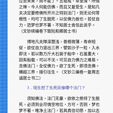
过去未来，尚不能了。五祖戒、草堂清、所悟
之禅，今人何能仿佛，而且又复受生。是知凡
夫决定要修佛所开示之特别法门，则无论何等
根性，均可了生脱死，以仗佛力故也。若仗自
力，恐梦也梦不署，不知居士肯信此说乎。
（文钞续编卷下致阮和卿居士书）
博地凡夫障深慧浅，善根微薄，寿命短
促，欲仗自力竖出三界，譬如沙子一粒，入水
即沈。若以数万斤大石装于船中，石虽重大，
因有船载，可以不沈。可见自力佛力之难易。
念佛法门，全仗佛力。欲了生死，即须念佛。
横超三界，接引往生。（文钞三编卷一复周志
诚居士书二）
3．现生想了生死应修哪个法门？
须知佛法，法门无量，欲依之修持了生脱
死，必须到业尽情空地位，方可。否则，梦也
梦不著。唯净土法门，若具真信切愿，加以志