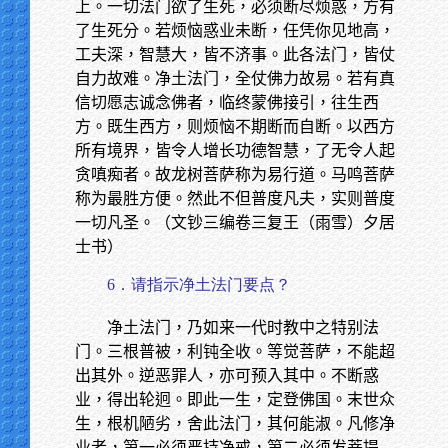
上。一切法门欲了生死，必须断尽烦惑，方有
了生死分。若烦恼惑业未断，任凭你见地高，
工夫深，智慧大，皆不济事。此各法门，皆仗
自力故难。净土法门，全仗佛力故易。若有真
信切愿志诚念佛者，临终蒙佛接引，往生西
方。既生西方，则烦恼不期断而自断。以西方
所有境界，皆令人增长功德智慧，了无令人起
贪嗔痴者。故龙树菩萨称为易行道。马鸣菩萨
称为最胜方便。然此不但普度凡夫，实则普度
一切凡圣。（文钞三编卷三复王（雨雪）夕居
士书）
6．请指示净土法门要点？
净土法门，乃如来一代时教中之特别法
门。三根普被，利钝全收。等觉菩萨，不能超
出其外。逆恶罪人，亦可预入其中。不断惑
业，得出轮迥。即此一生，定登佛国。末世众
生，根机陋劣，舍此法门，其何能淑。凡修净
业者，第一必须严持净戒，第二必须发菩提