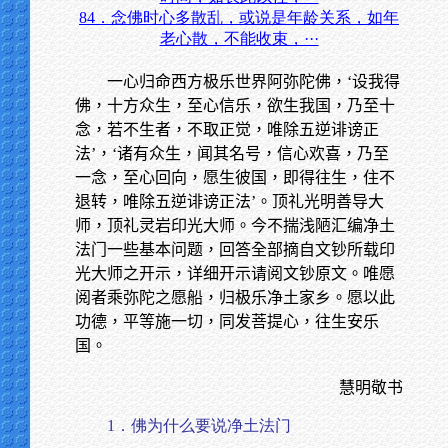
84．念佛时心多散乱，或说是年龄关系，如年
老心散，不能收束，···
一心归命西方极乐世界阿弥陀佛，‘设我得
佛，十方众生，至心信乐，欲生我国，乃至十
念，若不生者，不取正觉，唯除五逆诽谤正
法’，‘诸有众生，闻其名号，信心欢喜，乃至
一念，至心回向，愿生彼国，即得往生，住不
退转，唯除五逆诽谤正法’。顶礼光明善导大
师，顶礼灵岩印光大师。今不揣浅陋汇编净土
法门一些基本问题，回答全部摘自文钞所载印
光大师之开示，详细开示请阅文钞原文。唯愿
阅者乘弥陀之愿船，归极乐净土家乡。愿以此
功德，平等施一切，同发菩提心，往生安乐
国。
慧明敬书
1．佛为什么要说净土法门