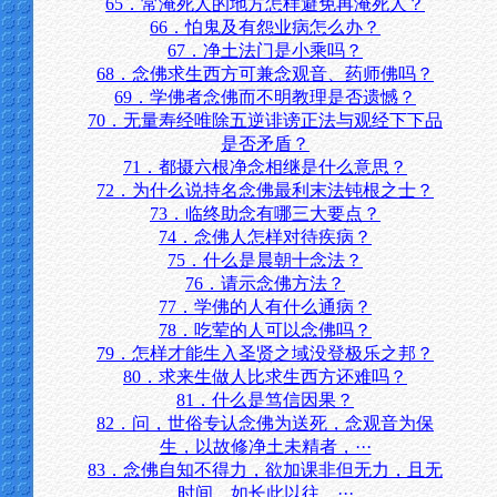
65．常淹死人的地方怎样避免再淹死人？
66．怕鬼及有怨业病怎么办？
67．净土法门是小乘吗？
68．念佛求生西方可兼念观音、药师佛吗？
69．学佛者念佛而不明教理是否遗憾？
70．无量寿经唯除五逆诽谤正法与观经下下品
是否矛盾？
71．都摄六根净念相继是什么意思？
72．为什么说持名念佛最利末法钝根之士？
73．临终助念有哪三大要点？
74．念佛人怎样对待疾病？
75．什么是晨朝十念法？
76．请示念佛方法？
77．学佛的人有什么通病？
78．吃荤的人可以念佛吗？
79．怎样才能生入圣贤之域没登极乐之邦？
80．求来生做人比求生西方还难吗？
81．什么是笃信因果？
82．问，世俗专认念佛为送死，念观音为保
生，以故修净土未精者，···
83．念佛自知不得力，欲加课非但无力，且无
时间，如长此以往，···