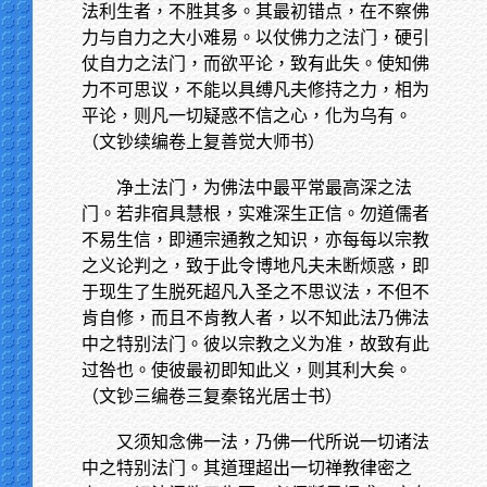
法利生者，不胜其多。其最初错点，在不察佛
力与自力之大小难易。以仗佛力之法门，硬引
仗自力之法门，而欲平论，致有此失。使知佛
力不可思议，不能以具缚凡夫修持之力，相为
平论，则凡一切疑惑不信之心，化为乌有。
（文钞续编卷上复善觉大师书）
净土法门，为佛法中最平常最高深之法
门。若非宿具慧根，实难深生正信。勿道儒者
不易生信，即通宗通教之知识，亦每每以宗教
之义论判之，致于此令博地凡夫未断烦惑，即
于现生了生脱死超凡入圣之不思议法，不但不
肯自修，而且不肯教人者，以不知此法乃佛法
中之特别法门。彼以宗教之义为准，故致有此
过咎也。使彼最初即知此义，则其利大矣。
（文钞三编卷三复秦铭光居士书）
又须知念佛一法，乃佛一代所说一切诸法
中之特别法门。其道理超出一切禅教律密之