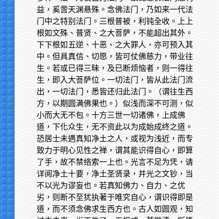
益，奚啻天渊悬殊。念佛法门，乃如来一代法
门中之特别法门。三根普被，利钝全收。上上
根如文殊、普贤、之大菩萨，不能超出其外。
下下根如五逆、十恶、之大罪人，亦可预入其
中。但具真信、切愿，皆可仗佛慈力，带业往
生。若或已得三昧，及已断烦恼者，则一得往
生，即入大菩萨位。一切法门，皆从此法门流
出，一切法门，悉皆还归此法门。（谓往生西
方，以期圆满佛果也。）似浅而深不可测，似
小而大无不包。十方三世一切诸佛，上成佛
道，下化众生，无不资此以为成始成终之道。
恐居士未遇真知净土之人，或视为浅近，而专
致力于明心见性之禅，谓其能识得自心，即算
了手，故不禁络索一上也。光言不足为凭，请
详阅净土十要，净土圣贤录，并光之文钞，当
不以光为谬妄也。若真知佛力、自力、之优
劣，则断不至犹执著于唯究自心，谓识得即是
道，而不须念佛求生西方也。古人如圆观，知