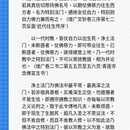
若具真信切愿持佛名号，以期仗佛慈力往生西
方者，名为特别法门。通途全仗自力，特别则
自力佛力兼而有之。（增广文钞卷三序第七二
页反面‘近代往生传序’）
以一代时教，皆仗自力以出生死。净土法
门，未断惑者，仗佛慈力，即可带业往生。已
断惑者，仗佛慈力，遂得速登上地。乃一代时
教中之特别法门，不可以常途教道，相为并论
也。（增广卷二书二第五五页至五六页‘青莲寺
念佛宣言书’）
净土法门为佛法中最平常、最高深之法
门。若非宿具善根，实难深生正信。勿道儒者
不易生信，即通宗通教之知识，亦每每以宗教
之义论判之。致于此令博地凡夫，未断烦惑，
即于现生了生脱死、超凡入圣之不思议法，不
但不肯自修，而且不肯教人修。以不知此法乃
佛法中之特别法门，彼以宗教之义为准，故致