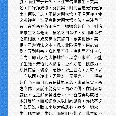
胜，而注重于开悟，不注重信愿求生。美其
名，曰禅净双修，究其实，则完全是无禅无净
土。何以言之，不到大彻大悟，不名有禅。今
之参禅者，谁是真到大彻大悟地位。由注重于
参，遂将西方依正庄严，通通会归自心，则信
愿求生之念毫无。虽名之曰念佛，实则与念佛
之道相反。或又高张其辞曰，念实相佛。实
相，虽为诸法之本，凡夫业障深重，何能做
到。弄到归宗，禅也靠不住，净也靠不住。仗
自力，即到大彻大悟地位，以惑业未断，不能
了生死。未悟到大彻者，更不须论。仗佛力，
须具真信、切愿、念佛、求生西方，方可。以
一向以西方净土，无量寿，无量光，一一通会
归自心。而自心只是徒执其名，未证其实。西
方之佛，无感不能有应。自心之佛，在因无有
威德。世之好高务胜者，每每皆成弄巧成拙，
求升反坠。而知识欲人以圆融见称，亦绝不肯
作如是说。致如来以大慈悲心，欲令一切众
生，现生即了生死，而依旧不能了。此生既不