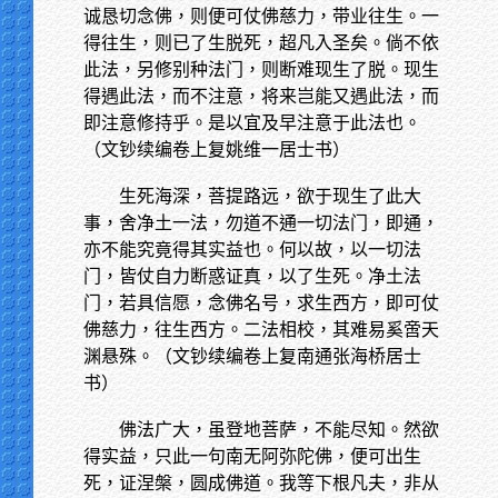
诚恳切念佛，则便可仗佛慈力，带业往生。一
得往生，则已了生脱死，超凡入圣矣。倘不依
此法，另修别种法门，则断难现生了脱。现生
得遇此法，而不注意，将来岂能又遇此法，而
即注意修持乎。是以宜及早注意于此法也。
（文钞续编卷上复姚维一居士书）
生死海深，菩提路远，欲于现生了此大
事，舍净土一法，勿道不通一切法门，即通，
亦不能究竟得其实益也。何以故，以一切法
门，皆仗自力断惑证真，以了生死。净土法
门，若具信愿，念佛名号，求生西方，即可仗
佛慈力，往生西方。二法相校，其难易奚啻天
渊悬殊。（文钞续编卷上复南通张海桥居士
书）
佛法广大，虽登地菩萨，不能尽知。然欲
得实益，只此一句南无阿弥陀佛，便可出生
死，证涅槃，圆成佛道。我等下根凡夫，非从