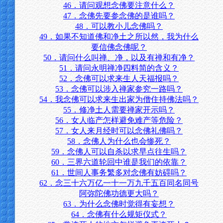
46．请问观想念佛要注意什么？
47．念佛先要参念佛的是谁吗？
48．可以教小儿念佛吗？
49．如果不知道佛和净土之所以然，我为什么
要信佛念佛呢？
50．请问什么叫禅、净，以及有禅和有净？
51．请问永明禅净四料简的含义？
52．念佛可以求来生人天福报吗？
53．念佛可以涉入禅家参究一路吗？
54．我念佛可以求来生出家为僧住持佛法吗？
55．修净土人需要禅家开示吗？
56．女人临产怎样避免难产等危险？
57．女人来月经时可以念佛礼佛吗？
58．念佛人为什么也会惨死？
59．念佛人可以自杀以求早点往生吗？
60．三界六道轮回中谁是我们的依靠？
61．世间人事务繁多对念佛有妨碍吗？
62．念三十六万亿一十一万九千五百同名同号
阿弥陀佛功德更大吗？
63．为什么念佛时觉得有妄想？
64．念佛有什么规矩仪式？