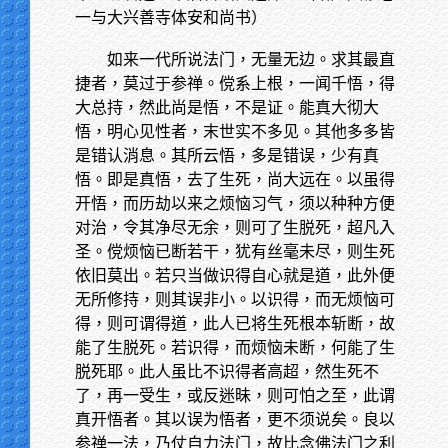
一与大兴善寺体安和尚书）
如来一代所说法门，无量无边。求其最直
捷者，莫过于参禅。傥系上根，一闻千悟，得
大总持，然此尚是悟，不是证。能真大彻大
悟，明心见性者，末世实不多见。其他多多皆
是错认消息。其所云悟，多是错误，少有真
悟。即是真悟，去了生死，尚大远在。以虽得
开悟，而历劫以来之烦恼习气，须以种种方便
对治，令其净尽无余，则可了生脱死，超凡入
圣。傥烦恼已断若干，犹有丝毫未尽，则生死
依旧莫出。若只当做识得自心就是道，此外便
无所修持，则其误非小。以识得，而无烦恼可
得，则可谓得道，此人已将生死根本斩断，故
能了生脱死。若识得，而烦恼未断，何能了生
脱死耶。此人虽比不识得者高超，然生死不
了，再一受生，或反迷昧，则可怕之至，此谓
真开悟者。其以误为悟者，更不须说矣。良以
参禅一法，乃仗自力法门，故比念佛法门之利