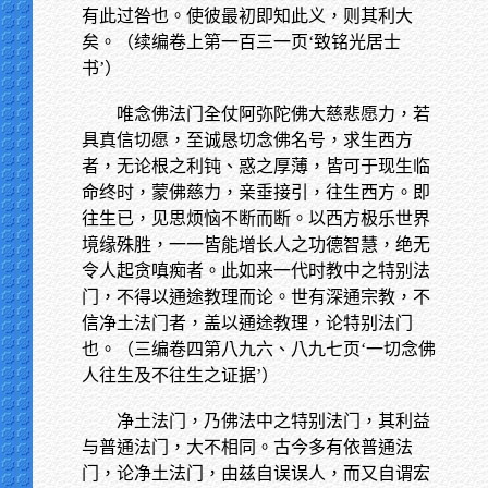
有此过咎也。使彼最初即知此义，则其利大
矣。（续编卷上第一百三一页‘致铭光居士
书’）
唯念佛法门全仗阿弥陀佛大慈悲愿力，若
具真信切愿，至诚恳切念佛名号，求生西方
者，无论根之利钝、惑之厚薄，皆可于现生临
命终时，蒙佛慈力，亲垂接引，往生西方。即
往生已，见思烦恼不断而断。以西方极乐世界
境缘殊胜，一一皆能增长人之功德智慧，绝无
令人起贪嗔痴者。此如来一代时教中之特别法
门，不得以通途教理而论。世有深通宗教，不
信净土法门者，盖以通途教理，论特别法门
也。（三编卷四第八九六、八九七页‘一切念佛
人往生及不往生之证据’）
净土法门，乃佛法中之特别法门，其利益
与普通法门，大不相同。古今多有依普通法
门，论净土法门，由兹自误误人，而又自谓宏