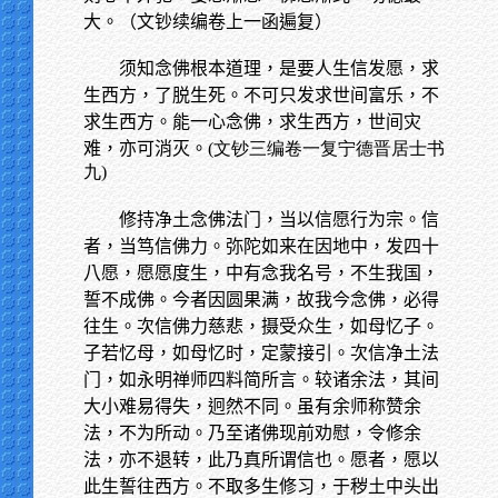
大。（文钞续编卷上一函遍复）
须知念佛根本道理，是要人生信发愿，求
生西方，了脱生死。不可只发求世间富乐，不
求生西方。能一心念佛，求生西方，世间灾
难，亦可消灭。
(文钞三编卷一复宁德晋居士书
九)
修持净土念佛法门，当以信愿行为宗。信
者，当笃信佛力。弥陀如来在因地中，发四十
八愿，愿愿度生，中有念我名号，不生我国，
誓不成佛。今者因圆果满，故我今念佛，必得
往生。次信佛力慈悲，摄受众生，如母忆子。
子若忆母，如母忆时，定蒙接引。次信净土法
门，如永明禅师四料简所言。较诸余法，其间
大小难易得失，迥然不同。虽有余师称赞余
法，不为所动。乃至诸佛现前劝慰，令修余
法，亦不退转，此乃真所谓信也。愿者，愿以
此生誓往西方。不取多生修习，于秽土中头出