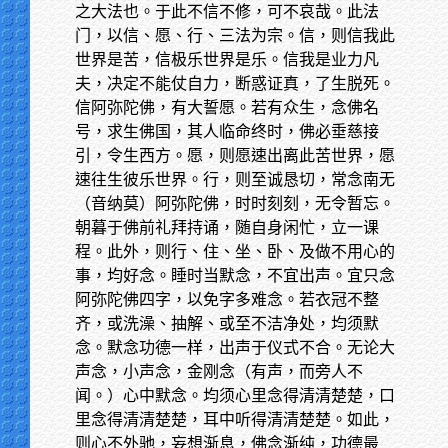
之大法也。于此不信不修，可不哀哉。此法
门，以信、愿、行、三法为宗。信，则信我此
世界是苦，信极乐世界是乐。信我是业力凡
夫，决定不能仗自力，断惑证真，了生脱死。
信阿弥陀佛，有大誓愿。若有众生，念佛名
号，求生佛国，其人临命终时，佛必垂慈接
引，令生西方。愿，则愿速出离此苦世界，愿
速往生彼乐世界。行，则至诚恳切，常念南无
（音纳莫）阿弥陀佛，时时刻刻，无令暂忘。
朝暮于佛前礼拜持诵，随自身闲忙，立一课
程。此外，则行、住、坐、卧、及做不用心的
事，均好念。睡时当默念，不宜出声。宜只念
阿弥陀佛四字，以免字多难念。若衣冠不整
齐，或洗澡、抽解、或至不洁净处，均须默
念。默念功德一样，出声于仪式不合。无论大
声念，小声念，金刚念（有声，而旁人不
闻。）心中默念。均须心里念得清清楚楚，口
里念得清清楚楚，耳中听得清清楚楚。如此，
则心不外驰，妄想渐息，佛念渐纯，功德最