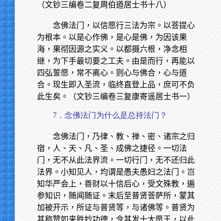
（文钞三编卷二复周伯遒居士书十八）
念佛法门，以信愿行三法为宗。以菩提心
为根本。以是心作佛，是心是佛，为因该果
海，果彻因源之实义。以都摄六根，净念相
继，为下手最切要之工夫。由是而行，再能以
四弘誓愿，常不离心。则心与佛合，心与道
合。现生即入圣流，临终直登上品，庶可不负
此生矣。（文钞三编卷三复康寄遥居士书一）
7．念佛法门为什么是总持法门？
念佛法门，乃律、教、禅、密、诸宗之归
宿，人、天、凡、圣、成佛之捷径。一切法
门，无不从此法界流。一切行门，无不还归此
法界。小知见人，均谓是愚夫愚妇之法门。岂
知华严会上，善财以十信后心，受文殊教，遍
参知识，随闻随证。末后至普贤菩萨所，蒙其
加被开示，所证与普贤等，与诸佛等。普贤为
其称赞如来胜妙功德，令其发十大愿王，以此