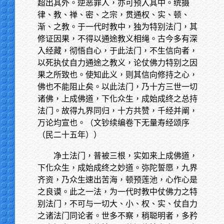
超出其外。逆恶罪人，亦可预入其中。统摄
律、教、禅、密、之宗，贯通权、实、顿、
渐、之教。于一代时教中，独为特别法门，其
修证因果，不得以通途教义相绳。古今多有深
入经藏，彻悟自心，于此法门，不生信向者，
以死执仗自力通途之教义，论仗佛力特别之因
果之所致也。使知此义，则其信向修持之心，
佛也不能阻止矣。以此法门，乃十方三世一切
诸佛，上成佛道，下化众生，成始成终之总持
法门。故得九界同归，十方共赞，千经并阐，
万论均宣也。（文钞续编卷下无量寿经颂序
（民二十五年））
净土法门，普被三根，实如来上成佛道，
下化众生，成始成终之妙道。弥陀誓愿，九界
齐资，乃众生速出苦海，顿预莲池，心作心是
之良谟。此之一法，为一代时教中仗佛力之特
别法门，不可与一切大、小、权、实、仗自力
之诸法门同论者。世多不察，稍聪明者，多矜