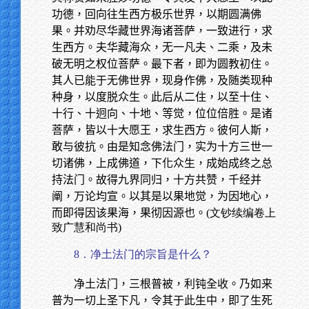
功德，回向往生西方极乐世界，以期圆满佛
果。并劝尽华藏世界海诸菩萨，一致进行，求
生西方。夫华藏海众，无一凡夫、二乘，及未
破无明之权位菩萨。最下者，即为圆教初住。
其人已能于无佛世界，现身作佛，及随类现种
种身，以度脱众生。此后从二住，以至十住、
十行、十迥向、十地、等觉，位位倍胜。是诸
菩萨，皆以十大愿王，求生西方。彼何人斯，
敢与彼抗。由是知念佛法门，实为十方三世一
切诸佛，上成佛道，下化众生，成始成终之总
持法门。故得九界同归，十方共赞，千经并
阐，万论均宣。以其是以果地觉，为因地心，
而即得因该果海，果彻因源也。
(文钞续编卷上
致广慧和尚书)
8．净土法门的宗旨是什么？
净土法门，三根普被，利钝全收。乃如来
普为一切上圣下凡，令其于此生中，即了生死