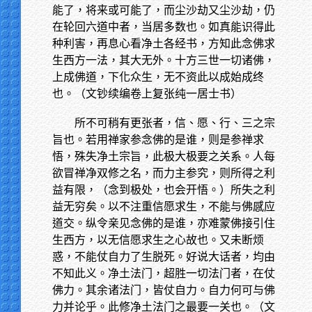
能了，将来或可能了，而尘沙劫又尘沙劫，仍
在轮回六道中者，当居多数也。如真能识得此
种利害，再息心看净土各经书，方知此念佛求
生西方一法，其大无外。十方三世一切诸佛，
上成佛道，下化众生，无不资此以成始成终
也。（文钞续编卷上复张纯一居士书）
所不可稍有更张者，信、愿、行、三之宗
旨也。若用禅家参念佛的是谁，则是参禅求
悟，殊失净土宗旨，此极大极要之关系。人每
欲冒禅净双修之名，而力主参究，则所得之利
益有限，（念到极处，也会开悟。）所失之利
益无穷矣。以不注重信愿求生，不能与佛感应
道交。纵令亲见念佛的是谁，亦难蒙佛接引住
生西方，以无信愿求生之心故也。又未断烦
惑，不能仗自力了生脱死。好说大话者，均由
不知此义。净土法门，超胜一切法门者，在仗
佛力。其余诸法门，皆仗自力。自力何可与佛
力并论乎。此修净土法门之最要一关也。（文