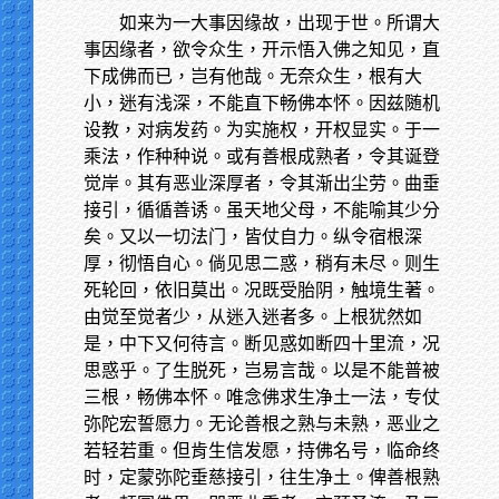
如来为一大事因缘故，出现于世。所谓大
事因缘者，欲令众生，开示悟入佛之知见，直
下成佛而已，岂有他哉。无奈众生，根有大
小，迷有浅深，不能直下畅佛本怀。因兹随机
设教，对病发药。为实施权，开权显实。于一
乘法，作种种说。或有善根成熟者，令其诞登
觉岸。其有恶业深厚者，令其渐出尘劳。曲垂
接引，循循善诱。虽天地父母，不能喻其少分
矣。又以一切法门，皆仗自力。纵令宿根深
厚，彻悟自心。倘见思二惑，稍有未尽。则生
死轮回，依旧莫出。况既受胎阴，触境生著。
由觉至觉者少，从迷入迷者多。上根犹然如
是，中下又何待言。断见惑如断四十里流，况
思惑乎。了生脱死，岂易言哉。以是不能普被
三根，畅佛本怀。唯念佛求生净土一法，专仗
弥陀宏誓愿力。无论善根之熟与未熟，恶业之
若轻若重。但肯生信发愿，持佛名号，临命终
时，定蒙弥陀垂慈接引，往生净土。俾善根熟