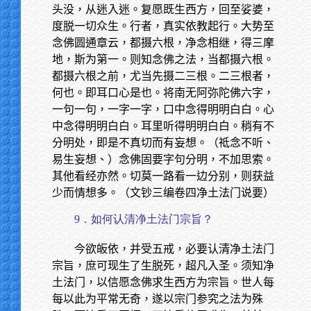
头没，从迷入迷。复愿既生西方，回至娑婆，
度脱一切众生。行者，真实依教起行。大势至
念佛圆通章云，都摄六根，净念相继，得三摩
地，斯为第一。则知念佛之法，当都摄六根。
都摄六根之前，尤当先摄二三根。二三根者，
何也。即耳口心是也。将南无阿弥陀佛六字，
一句一句，一字一字，口中念得明明白白。心
中念得明明白白。耳里听得明明白白。稍有不
分明处，即是不真切而有妄想。（祗念不听、
易生妄想、）念佛固要字句分明，不加思索。
其他看经亦然。切莫一路看一边分别，则获益
少而情想多。（文钞三编卷四净土法门说要）
9．如何认清净土法门宗旨？
今欲皈依，并受五戒，必要认清净土法门
宗旨，庶可现生了生脱死，超凡入圣。须知净
土法门，以信愿念佛求生西方为宗旨。世人每
每以此为平常无奇，遂以宗门参究之法为殊