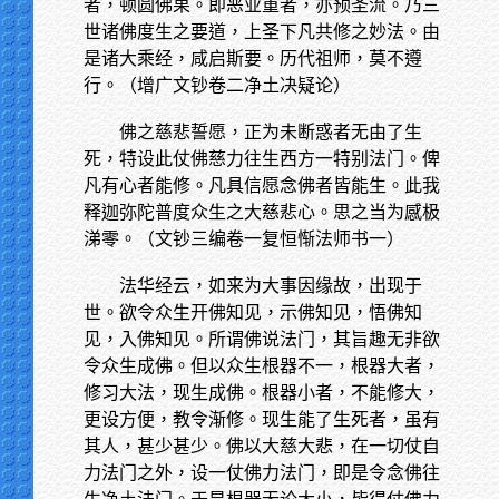
者，顿圆佛果。即恶业重者，亦预圣流。乃三
世诸佛度生之要道，上圣下凡共修之妙法。由
是诸大乘经，咸启斯要。历代祖师，莫不遵
行。（增广文钞卷二净土决疑论）
佛之慈悲誓愿，正为未断惑者无由了生
死，特设此仗佛慈力往生西方一特别法门。俾
凡有心者能修。凡具信愿念佛者皆能生。此我
释迦弥陀普度众生之大慈悲心。思之当为感极
涕零。（文钞三编卷一复恒惭法师书一）
法华经云，如来为大事因缘故，出现于
世。欲令众生开佛知见，示佛知见，悟佛知
见，入佛知见。所谓佛说法门，其旨趣无非欲
令众生成佛。但以众生根器不一，根器大者，
修习大法，现生成佛。根器小者，不能修大，
更设方便，教令渐修。现生能了生死者，虽有
其人，甚少甚少。佛以大慈大悲，在一切仗自
力法门之外，设一仗佛力法门，即是令念佛往