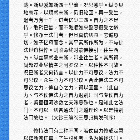
哉。断见感如断四十里流，况思惑乎。纵令见
地高深，以烦惑未断，仍旧轮回。再一受生，
退者万有十千，进者亿少三四。自力之不足
恃，敢矜已智，而不随顺如来誓愿摄受之道
乎。修净土法门者，但具真信切愿，志诚恳
切，如子忆母而念。其平素所作所为，不与佛
法世谊相悖。则临命终时蒙佛接引，往生西
方。纵丝毫惑业未断，带业往生者。其所得，
尚超过业尽情空之阿罗汉上，以种性不同故。
况已断者又何待言。以佛力不可思议，法力不
可思议，众生心力不可思议。合此佛法二不可
思议之力，俾自心之力，得以圆显。（此自
力、与不仗佛法力之自力迥别）固与专仗自力
者，奚啻恒河沙数之天渊悬殊也。是知此之法
门，不可以一切普通法门之道理论。以是特别
法门故也。（文钞三编卷三思归集发刊序）
修持法门有二种不同，若仗自力修戒定慧
以迄断惑证真，了生脱死者，名为通途法门。