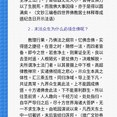
生净土法门。于是根器无论大小，皆得仗佛力
以了生脱死。而我佛大事因缘，亦于是得以圆
满矣。（文钞三编卷四世界佛教居士林释尊成
道纪念日开示法语）
2．末法众生为什么必须念佛呢？
教理行果，乃佛法之纲宗。忆佛念佛，实
得道之捷径。在昔之时，随修一法，而四者皆
备。即今之世，若舍净土，则果证全无，良以
去圣时遥，人根陋劣。匪仗佛力，决难解脱。
夫所谓净土法门者。以其普摄上中下根。高超
律教禅宗，实诸佛彻底之悲心，示众生本具之
体性。汇三乘五性，同归净域。导上圣下凡，
共证真常。九界众生离此法，上不能圆成佛
道。十方诸佛舍此法，下不能普利群生。所以
往圣前贤，人人趣向。千经万论，处处指归。
自华严导归之后，尽十方世界海诸大菩萨，无
一不求生净土。由祗园演说以来，凡西天东土
中一切著述，末后皆结归莲邦。（增广文钞卷