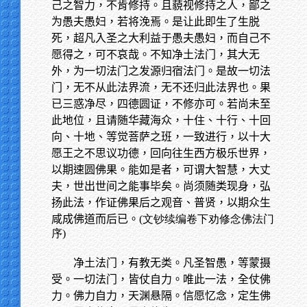
己之智力，不肯修持。且藐视修持之人，鄙之
为愚夫愚妇，若将浼焉。是让此即生了生脱
死，超凡入圣之大利益于愚夫愚妇，而自己不
愿得之，可不哀哉。不知净土法门，其大无
外，为一切法门之发源归宿法门。是故一切法
门，无不从此法界流，无不还归此法界也。果
已三惑净尽，四德圆证，不修亦可。若尚未至
此地位，且请随华藏海众，十住、十行、十回
向、十地、等觉菩萨之班，一致进行，以十大
愿王之不思议功德，回向往生西方极乐世界，
以期速圆佛果。能如是者，可谓大智慧，大丈
夫，世出世间之能事毕矣。尚须随类现身，弘
扬此法，作证佛果后之观音、普贤，以期众生
咸成佛道而后已。
(文钞续编卷下劝修念佛法门
序)
净土法门，有教无类。凡圣智愚，等蒙摄
受。一切法门，皆仗自力。唯此一法，全仗佛
力。佛力自力，天渊悬隔。信愿忆念，定生佛