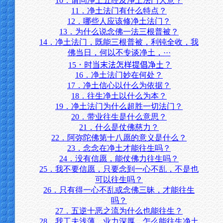
10．请问净土五经及净土法门大意？
11．净土法门有什么特点？
12．哪些人应该修净土法门？
13．为什么说念佛一法三根普被？
14．净土法门，既能三根普被，利钝全收，我
佛当日，何以不专谈净土，···
15．时当末法怎样提倡净土？
16．净土法门妙在何处？
17．净土信心以什么为依据？
18．往生净土以什么为本？
19．净土法门为什么超胜一切法门？
20．带业往生是什么意思？
21．什么是仗佛慈力？
22．阿弥陀佛第十八愿的意义是什么？
23．念念在净土才能往生吗？
24．没有信愿，能仗佛力往生吗？
25．我不要信愿，只要念到一心不乱，不是也
可以往生吗？
26．只有得一心不乱或念佛三昧，才能往生
吗？
27．五逆十恶之流为什么也能往生？
28．我工夫浅薄，业力深厚，怎么能往生净土