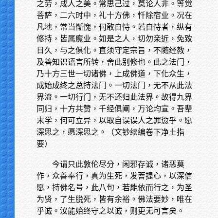
之劳，成人之美。常思己过，莫论人非。等觉
菩萨，二六时中，礼十方佛，忏除宿业。况在
凡地，常当惭愧，何敢自恃。若自恃者，纵有
修持，皆属魔业。如是之人，切勿亲近，免致
日久，与之俱化。直须守定宗旨，不随经教，
及善知识语言所转，舍此别修也。此之法门，
乃十方三世一切诸佛，上成佛道，下化众生，
成始成终之总持法门。一切法门，无不从此法
界流。一切行门，无不还归此法界。故得九界
同归，十方共赞，千经俱阐，万论均宣。吾辈
末学，何可立异，以取自误误人之罪愆乎。愿
深思之，愿深思之。（文钞续编卷下净土指
要）
今谓只此敦伦尽分，闲邪存诚，诸恶莫
作，众善奉行，真为生死，发菩提心，以深信
愿，持佛名号，此八句，若能依而行之，为圣
为贤，了生脱死，皆有余裕。佛法要妙，唯在
乎诚。汝能始终守之以诚，则更无可言矣。