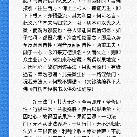
愿，与自己信愿忆念之力，于临命终时，蒙佛
接引，往生西方。俾上上根人，速证无生，即
下下根人，亦预圣流。其为利益，何可名言。
此义乃华严末后归宗之一著，切不可以光之人
微，而谓为谬妄也。吾人果能具真信切愿，如
子忆母，都摄六根，净念相继而念。即是以势
至反念念自性，观音反闻闻自性，两重工夫，
融于一心，念如来万德洪名。久而久之，则即
众生业识心，成如来秘密藏，所谓以果地觉，
为因地心，故得因该果海，果彻因源也。有缘
遇者，幸勿忽诸。此是微尘佛，一路涅槃门，
况我末法人，何敢不遵循。（文钞续编卷下大
佛顶首楞严经楷书以供众读诵序）
净土法门，其大无外。全事即理，全修即
性。行极平常，益极殊胜。良由以果地觉，为
因地心，故得因该果海，果彻因源。一切法
门，无不从此法界流。一切行门，无不还归此
法界。三根普被，利钝全收。等觉菩萨，不能