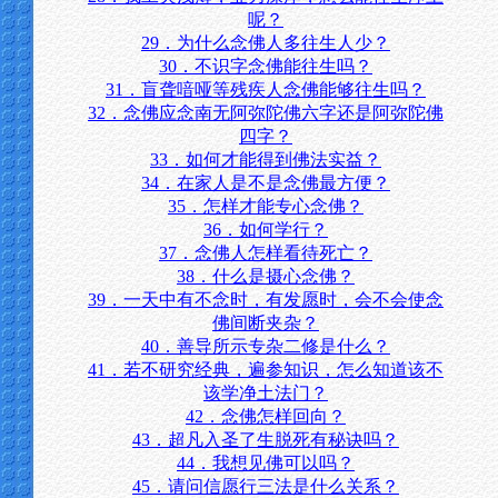
呢？
29．为什么念佛人多往生人少？
30．不识字念佛能往生吗？
31．盲聋喑哑等残疾人念佛能够往生吗？
32．念佛应念南无阿弥陀佛六字还是阿弥陀佛
四字？
33．如何才能得到佛法实益？
34．在家人是不是念佛最方便？
35．怎样才能专心念佛？
36．如何学行？
37．念佛人怎样看待死亡？
38．什么是摄心念佛？
39．一天中有不念时，有发愿时，会不会使念
佛间断夹杂？
40．善导所示专杂二修是什么？
41．若不研究经典，遍参知识，怎么知道该不
该学净土法门？
42．念佛怎样回向？
43．超凡入圣了生脱死有秘诀吗？
44．我想见佛可以吗？
45．请问信愿行三法是什么关系？