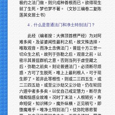
极约之法门做，则只成种善根而已。欲得现生
就了生死，梦也梦不著。（文钞三编卷二复陈
莲英女居士书）
4．什么是普通法门和净土特别法门？
此经（编者按：大佛顶首楞严经）为对阿
难多闻，及娑婆闻性最利之机，故文殊选择，
唯取观音。而净土念佛法门，普逗十方三世一
切众生之机，故列于弥勒之后，观音之前，以
密示其普逗群机之意。否则当列于虚空藏之
后，弥勒之前矣。刻论普通法门，必须断尽烦
惑，方可了生脱死，唯上上最利根人，可于现
生即了。若非此等根性，则或二三四五生，或
二三四五劫，或至尘沙劫又尘沙劫，仍在轮回
六道中者多多矣。以仗自己戒定慧力，断尽贪
嗔痴恼惑业故难。况时丁末法，人根陋劣，寿
命短促，知识稀少，魔外纵横，正见稍亏，即
堕魔难乎。唯净土特别法门，仗弥陀慈悲誓