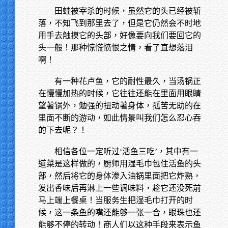
田蛙被宰杀的时候，虽然它的头已经被斩
落，不知飞到那里去了，但是它仍然会不时地
用手去触摸它的头部，好像要向我们要回它的
头一般！那种惊慌愤恨之情，看了直想落泪
啊！
有一种花卢鱼，它的耐性最久，当汤锅正
在慢慢加热的时候，它往往还能在里面用眼睛
望著锅外，勉强的扭动著身体，孤苦无助的在
里面不断的游动，如此情景叫我们怎么忍心吞
的下去呢？！
相信各位一定听过‘活鱼三吃’，其中有一
道菜是这样做的，厨师用湿毛巾包住活鱼的头
部，然后将它的身体渗入油锅里面把它炸熟，
发出香味后再淋上一些调味料，趁它还没死前
马上端上餐桌！当服务生把湿毛巾打开的时
候，这一条鱼的嘴还能够一张一合，眼珠也还
能够不停的转动！商人们以这种手段来表示鱼