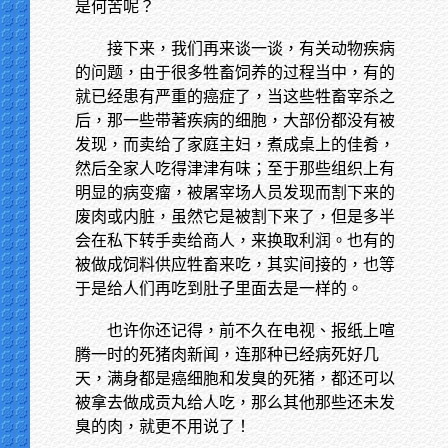
是何苦呢？
接下来，我们再来谈一谈，有关动物疾病
的问题，由于很多牲畜饲养的过程当中，有的
就已经患有严重的癌症了，当这些牲畜宰杀之
后，那一些带著疾病的细胞，大部份都没有被
发现，而卖给了家庭主妇，煮成桌上的佳肴，
然后全家人吃得津津有味；至于那些组织上有
明显的病变瘤，被屠宰场人员发现而割下来的
废肉或内脏，虽然它是被割下来了，但是多半
会在私下转手卖给商人，来换取利润。也有的
被做成饲料供应牲畜来吃，其实间接的，也等
于是给人们再吃到肚子里面去是一样的。
也许你还记得，前不久在电视、报纸上喧
腾一时的死猪肉新闻，连那种已经病死好几
天，满身都是癌细胞和发臭的死猪，都还可以
被拿去做成贡丸给人吃，那么其他那些还未发
臭的肉，就更不用说了！