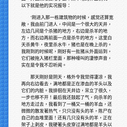
以下就是他的实况报导：
‘刚进入那一栋建筑物的时候，感觉还算宽
敞，我由前门进人，中间是一个很大的天井，
左边几间是个杀猪的地方，右边是杀羊的地
方，而右边再前面一点是杀牛的地方。这里白
天杀黄牛，夜里杀水牛，猪也是在晚上杀的。
我刚到的时候呢，刚好有一批猪从外面运到，
它们被拖入猪栏里面，那种嚎叫的凄惨声音，
实在是令我不忍听闻。
那天刚好是阴天，格外令我觉得凄凉，我
再向右边看去，满地都是正在渗血的羊头以及
它们的内脏。我排徊在天井边，呆立了很久，
一步也移不开！最后我还鼓起了气，向杀羊的
地方走过去，我看到了一桶又一桶的羊血，还
微微的散发著热气，只只没有头的羊，陈尸在
自己的血堆里面！还有几只没有头的羊，正在
架子上剥皮，我硬著头皮穿过满地都是羊头以