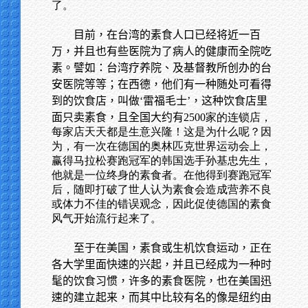
了。
目前，在台湾的素食人口已经将近一百
万，并且也有些医院为了病人的健康而全院吃
素。譬如：台湾疗养院、及基督教所创办的台
安医院等等；在西德，他们有一种随处可看得
到的饮食店，叫做‘雷福毛士’，这种饮食店里
面只卖素食，且全国大约有
2500家的连锁店，
每家店天天都是生意兴隆！这是为什么呢？因
为，有一次在德国的奥林匹克世界运动会上，
赢得马拉松赛跑冠军的韩国选手孙基忠先生，
他就是一位终身的素食者。在他得到赛跑冠军
后，随即打破了世人认为素食会造成营养不良
或体力不佳的错误观念，因此促使德国的素食
风气开始流行起来了。
至于在美国，素食或生机饮食运动，正在
各大学里面快速的兴起，并且已经成为一种时
髦的饮食习惯，许多的素食医院，也在美国迅
速的建立起来，而其中比较有名的像是纽约由