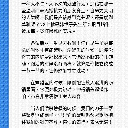
一种大不仁、大不义的残酷行为，加诸在那一
些温驯而毫无抵抗力的朋友身上，自命为文明
的人类啊！我们是应该感到光荣呢？还是感到
羞耻呢？’以上就是韩世子先生所亲眼目睹牛羊
被屠宰、冤枉惨死的实况。
各位朋友，生灵无数啊！何止是牛羊被宰
杀的时候才有痛苦呢！杀鳗鱼的时候，即使你
将它的内脏全部挖出来，它仍然不断的挣扎游
动，跟活的时候没有两样，就算是你把它砍成
一节一节的，它仍然能寸寸跳动！
在煮鳝鱼的时候，刚刚把它放入滚沸的汤
锅里面，它便会极力跳动，冲得锅盖铿铿作
响，声音非常凄惨！令人动容！
当人们活杀螃蟹的时候，我们的刀子一落
将蟹身劈成两半，但是它的蟹钳仍然紧紧地抱
住我们的钢刀不放，愤恨的表情，表露无遗！