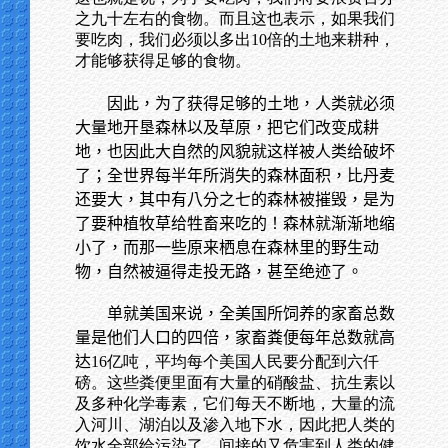
之九十左右的食物。而且这也表示，如果我们
要吃肉，我们必须以多出10倍的土地来耕种，
才能够获得足够的食物。
因此，为了获得足够的土地，人类就必须
大量地开垦森林以及草原，把它们改变成耕
地，也因此大自然的风貌就这样被人类给破坏
了；全世界每半年所消失的森林面积，比丹麦
还要大，其中有八分之七的森林被摧毁，是为
了要种植牧草给牲畜来吃的！森林就渐渐地缩
小了，而那一些原来栖息在森林里的野生动
物，自然被逼得走投无路，甚至绝迹了。
单就美国来说，全美国所饲养的家畜总数
量是他们人口的四倍，家畜粪便每年总数就高
达
16亿吨，平均每个美国人民要分配到六仟
磅。这些粪便里面有大量的硝酸盐、抗生素以
及多种化学毒素，它们每天不断地，大量的流
入河川、湖泊以及渗入地下水，因此把人类的
饮水全部给污染了，间接的又危害到人类的健