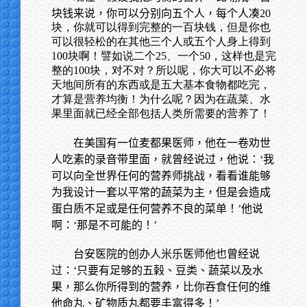
块钱来说，你可以分别向五个人，每个人凑
20
块，你就可以得到完整的一百块钱，但是你也
可以很轻松的在其他三个人或五个人身上得到
100块啊！譬如说二个25、一个50，这样也是完
整的100块，对不对？所以呢，你大可以不必将
天地间所有的东西或是五大基本食物都吃完，
才算是营养均衡！为什么呢？因为在蔬菜、水
果里面就已经全部包括人类所需要的营养了！
在美国有一位麦都果医师，他在一卷劝世
人吃素的录音带里面，就曾经说过，他说：‘我
可以向全世界任何的营养师挑战，看看谁能够
为我设计一套以平常的蔬菜为主，但是会造成
蛋白质不足或是任何营养不良的菜单！’他说
啊：‘那是不可能的！’
台安医院的创办人米乐医师他也曾经说
过：‘只要有足够的五榖、豆类、蔬菜以及水
果，那么你所得到的营养，比你吞食任何的维
他命丸、矿物质丸都要丰富得多！’