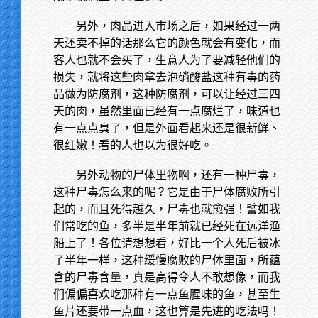
另外，肉品进入市场之后，如果经过一两
天还卖不掉的话那么它的颜色就会有变化，而
客人也就不会买了，生意人为了要减轻他们的
损失，就将这些肉拿去泡硝酸盐这种有毒的药
品做为防腐剂，这种防腐剂，可以让经过三四
天的肉，虽然里面已经有一点腐烂了，味道也
有一点点臭了，但是外面看起来还是很新鲜、
很红嫩！看的人也以为很好吃。
另外动物的尸体里物啊，还有一种尸毒，
这种尸毒怎么来的呢？它是由于尸体腐败所引
起的，而且死得越久，尸毒也就愈强！譬如我
们常吃的鱼，多半是半年前就已经死在远洋渔
船上了！各位请想想看，好比一个人死后被冰
了半年一样，这种缓慢腐败的尸体里面，所蕴
含的尸毒含量，真是高得令人不敢想像，而我
们偏偏喜欢吃那种有一点鱼腥味的鱼，甚至生
鱼片还要带一点血，这也算是先进的吃法吗！