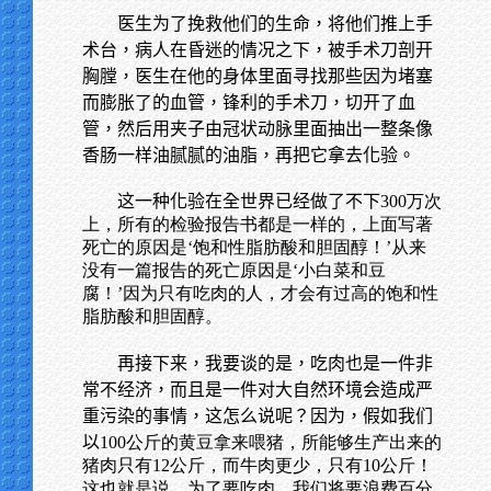
医生为了挽救他们的生命，将他们推上手
术台，病人在昏迷的情况之下，被手术刀剖开
胸膛，医生在他的身体里面寻找那些因为堵塞
而膨胀了的血管，锋利的手术刀，切开了血
管，然后用夹子由冠状动脉里面抽出一整条像
香肠一样油腻腻的油脂，再把它拿去化验。
这一种化验在全世界已经做了不下
300万次
上，所有的检验报告书都是一样的，上面写著
死亡的原因是‘饱和性脂肪酸和胆固醇！’从来
没有一篇报告的死亡原因是‘小白菜和豆
腐！’因为只有吃肉的人，才会有过高的饱和性
脂肪酸和胆固醇。
再接下来，我要谈的是，吃肉也是一件非
常不经济，而且是一件对大自然环境会造成严
重污染的事情，这怎么说呢？因为，假如我们
以
100公斤的黄豆拿来喂猪，所能够生产出来的
猪肉只有12公斤，而牛肉更少，只有10公斤！
这也就是说，为了要吃肉，我们将要浪费百分