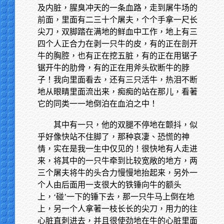
及内脏，腥臭冲天的一条血路，走到屠牛场的
前面，里面有二三十个屠夫，个个手拿一尺长
尖刀，双脚踏在满地的鲜血中工作，地上有三
四个人正合力在剥一只牛的皮，有的正在剖开
牛的胸腔，也有正在挖五脏，有的正在用锯子
锯开牛的肋骨，有的正在用斧头砍断牛的脖
子！我向里面看去，还有三只活牛，热泪不断
地从眼睛里面流出来，痴痴的站在那儿，看著
它的同类一一地倒泊在血泊之中！
其中有一只，他的双腿不停地在颤抖，似
乎好像快站不住脚了，那种哀凄、恐慌的神
情，实在是我一生中仅见的！很快地有人走进
来，将其中的一只牛牵到比较宽敞的地方，两
三个屠夫将牛的头合力慢慢地抬起来，另外一
个人由后面用一支很大的铁锤向牛的额头
上，‘碰’一下的锤下去，那一只牛马上倒在地
上，另一个人拿著一枝长长的尖刀，用力的往
心脏直刺进去，并且很使劲地在牛的心脏里面