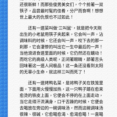
还很新鲜！而那些俊男美女们，个个抢著一双
筷子，品尝最时髦的佳肴，分尸而食啊！想想
世上最大的仇恨也不过如此！
还有一道菜叫做‘三叫鼠’，就是把今天刚
出生的小老鼠用筷子夹起来，它会叫一声，沾
调味料的时候，它还会叫一声，咬下去的那一
刹那，它会凄惨的叫出它一生中最后的一声！
当他滑进食道里面的时候，它仍然还在蠕动！
而吃它的高级人类呢，正闭著眼睛，舔著舌头
回味著这一道人间极品！这一条还没看到太阳
的无辜小生命，就这样三叫而死了！
还有一道烤鸭名菜，是将鸭子关在铁笼里
面，下面用火慢慢加热，这一只鸭子踏在愈来
愈烫的铁皮上面，它便会不停的在上面走动，
当它走得汗流满身，口干舌躁的时候，它便会
去喝放在旁边的一碗调味汤，然而这碗调味汤
很辣、很碱，它愈喝愈渴、愈渴愈喝！一直喝