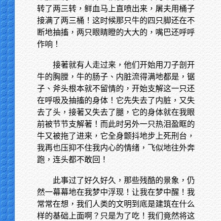
转了两三转，鲜血马上直喷出来，屠夫用桶子
接满了两三桶！这时候那只牛的四只脚还在不
断地抽搐，两只眼睛瞪的大大的，嘴巴还呼呼
作响！
接著就有人走过来，他们开始用刀子剖开
牛的胸膛，牛的肠子、内脏流得满地都是，锯
子、斧头根本就不留情的，开始支解这一只还
在呼吸及抽搐的身体！它先失去了内脏，又失
去了头，接著又失去了腿，它的身体就在我眼
前被节节支解著！而此时另外一只热泪盈眶的
牛又被拖了进来，它全身颤抖地步上死刑台，
我再也压抑不住我内心的情绪，飞似地往外奔
跑，连头都不敢回！
此事过了好久好久，那些残酷的景象，仍
然一幕幕地在我梦中浮现！让我在梦中醒！我
常常在想，我们人类的文明到底是建筑在什么
样的基础上面啊？只是为了吃！我们竟然将这