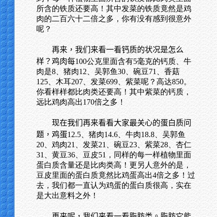
所含的铁质还要高！其中发菜的铁质竟然是鸡
肉的二百六十二倍之多，你有没有感到很意外
呢？
再来，我们来看一看钙质的状况是怎么
样？鸡肉每
100公克里面含有5毫克的钙质、牛
肉是8、猪肉12、吴郭鱼30、碗豆71、香菇
125、木耳207、发菜699、紫菜呢？高达850。
你看样样都比肉类还要高！其中紫菜的钙质，
远比鸡肉高出170倍之多！
现在我们再来看看大家最关心的蛋白质问
题，鸡蛋
12.5、猪肉14.6、牛肉18.8、吴郭鱼
20、鸡肉21、发菜21、碗豆23、紫菜28、杏仁
31、黄豆36、豆皮51，同样的每一样植物里面
蛋白质含量还是比肉类高！更另人意外的是，
豆皮里面的蛋白质竟然比鸡蛋高出4倍之多！过
去，我们都一直认为鸡蛋的蛋白质很高，实在
是大出意料之外！
再来呢，我们来看一看脂肪类。脂肪它能