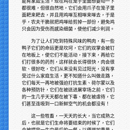
能有家庭生活，现在鸡在笼子里面想要动一下
都很难，但很自然地，它们会用爪子在笼子里
面耙来耙去，并且用鸡啄互相啄来啄去，于是
乎，农夫干脆就把鸡啄给剪掉一部份，避免鸡
只会因为受伤而感染细菌，使他们减少利润。
为了让人们吃到特殊风味的鸭肉，有一些
鸭子它们的命运更是坎坷，它们的双掌会被钉
在地板上，使它们不能活动，接下来，再给它
们打很多的药剂，这样就会长得很快，肉会很
软、很好吃，它们从来没有见过阳光，没有享
受过什么家庭生活，更不知道什么叫做走路，
它们每天一再地被强迫打抗生素、荷尔蒙以及
各种预防针，它们在被送进屠宰场之前，它们
的一生几乎天天都在被下毒、都在被虐待，它
们甚至连吸到一口新鲜空气的机会都没有！
这一些牲畜，一天天的长大，当它成熟之
后，也就是它们生命将要结束的时候了，它们
会被喂完一生中最后的一餐，以便增加重量，