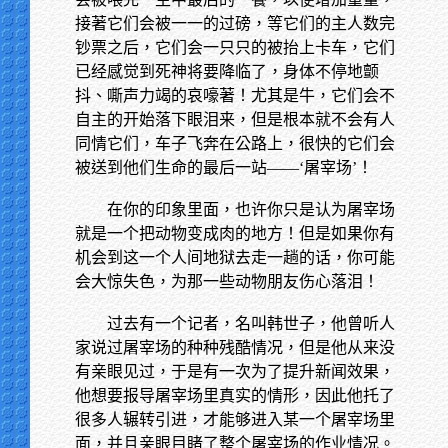
接著它们会被一一的过磅，等它们的主人数完
钞票之后，它们会一只只的被抬上卡车，它们
已经感觉到死神将要降临了，身体不停地颤
抖、嘶声力竭的哀嚎著！尤其是牛，它们会不
自主的开始落下眼泪来，但是根本就不会有人
同情它们，车子飞奔在公路上，很快的它们会
被送到他们生命的最后一站——‘屠宰场’！
在你的印象里面，也许你只是认为屠宰场
就是一个把动物变成肉的地方！但是如果你有
机会到这一个人间地狱去走一趟的话，你可能
会大惊失色，为那一些动物朋友伤心落泪！
过去有一个记者，名叫韩世子，他曾听人
家说过屠宰场的种种残酷情况，但是他从来没
有亲眼见过，于是有一次为了提升新闻效果，
他想要报导屠宰场里真实的情形，因此他托了
很多人辗转引进，才能够进入某一个屠宰场里
面，并且亲眼目睹了整个屠宰场的作业情况。