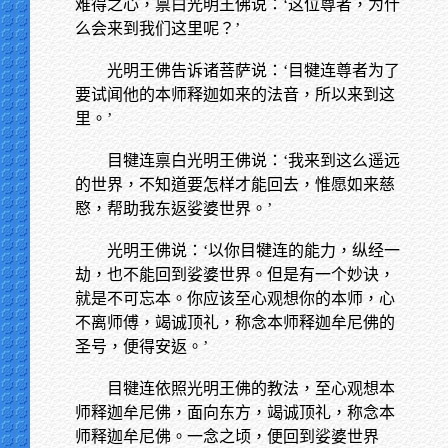
难得之心，禀白光明王佛说：‘这位尊者，为什
么会来到我们这里呢？’
光明王佛告诉诸菩萨说：‘目犍连尊者为了
要试闻他的本师释迦如来的法音，所以来到这
里。’
目犍连禀白光明王佛说：‘我来到这么遥远
的世界，不知道要怎样才能回去，惟愿如来慈
愍，帮助我东返娑婆世界。’
光明王佛说：‘以你目犍连的能力，纵经一
劫，也不能回到娑婆世界。但是有一个妙诀，
就是不可忘本。你应该至心观想你的本师，心
不离师傅，竭诚顶礼，称念本师释迦牟尼佛的
圣号，便得安返。’
目犍连依照光明王佛的教法，至心观想本
师释迦牟尼佛，面向东方，竭诚顶礼，称念本
师释迦牟尼佛。一念之顷，便回到娑婆世界