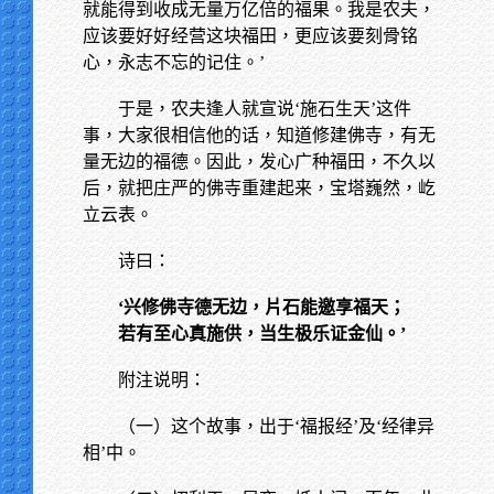
就能得到收成无量万亿倍的福果。我是农夫，
应该要好好经营这块福田，更应该要刻骨铭
心，永志不忘的记住。’
于是，农夫逢人就宣说‘施石生天’这件
事，大家很相信他的话，知道修建佛寺，有无
量无边的福德。因此，发心广种福田，不久以
后，就把庄严的佛寺重建起来，宝塔巍然，屹
立云表。
诗曰：
‘兴修佛寺德无边，片石能邀享福天；
若有至心真施供，当生极乐证金仙。’
附注说明：
（一）这个故事，出于‘福报经’及‘经律异
相’中。