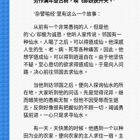
劳作满年登古树，唤飞即跃获升天。’
‘杂譬喻经’里有这么一个故事：
从前有一个非常愚钝的人，但是他
的‘心’却极为诚恳，他听人家传说，邻国有一
种仙水，人喝了之后，可以得道成仙。他深感
人生的生、老、病、死等各种痛苦，因此，他
想学道成仙，可以得到逍遥自在。由于他坚信
不疑，至心恳切的欲求得道成仙，于是向人问
路，决心前往邻国去求仙水。
当他到达邻国之后，便向人探询仙水的所
在地，大家听到他的问话，先是觉得诧异，继
而暗笑他的愚痴无智。但他不因受辱而生退
志，反倒好像很有把握似的不顾一切，竭诚勇
猛前进，一心只是求寻仙水。
有一天，天快黑的时候，他遇到一个以种
田为业的农家，便向农家的主人求住一宿。主