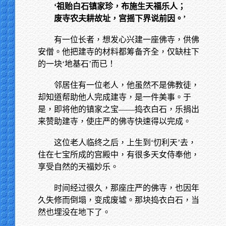
‘祖贻白石镇家珍，布施生天福乐人；
废寺农夫耕故址，宫摇下界说前因。’
有一位长者，想发心兴建一座佛寺，供佛
安僧。他把建寺的材料都筹备齐全，仅缺柱下
的一块‘地基石’而已！
邻居住有一位老人，他虽然不是佛教徒，
却知道帮助他人完成建寺，是一件美事。于
是，即将他的镇家之宝——捣衣白石，乐捐出
来赞助建寺，使庄严的佛寺快速得以完成。
这位老人临终之后，上生到‘忉利天’去，
住在七宝所成的宫殿中，有很多天女侍奉他，
享受自然的天福妙乐。
时间经过很久，那座庄严的佛寺，也因年
久失修而倒塌，变成废墟。那块捣衣白石，当
然也埋没在地下了。