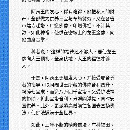
阿育王的发心，稀有难得，他把私人的财
产，全部做为供养三宝与布施贫穷。又在各省
市建寺起塔，广造佛像，印赠佛经，不计其
数。如此种福，使供在密坛上的龙王金像，向
他曲身合掌。
尊者说：‘这样的福德还不够大，要使龙王
像向大王顶礼，全身伏地，大王的福德才够
大。’
于是，阿育王更加发大心，并接受耶舍尊
者的指导，取阿阇世王所藏的佛陀舍利四升，
粉碎七宝末，而造八万四千宝塔。又受护法神
的协助，将此宝塔舍利，分遍阎浮提，同时安
置供养。此外，更派遣高僧前往各国去宣扬佛
法，使佛法遍满于全世界。
如此，三年不断的精修佛法，广种福田。