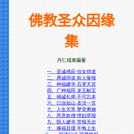
佛教圣众因缘
集
丹仁绒臬編著
一、至诚感应 信女得道
二、愚诚得道 欺人惨报
三、种福建寺 石变天宫
四、广种福田 龙王献宝
五、竭诚礼师 不可忘本
六、口业如山 圣没一言
七、人生无常 梦觉勇施
八、恶意欺僧 悭妇罪报
九、阻人建寺 苦报无边
十、修福且缓 牛悔上生