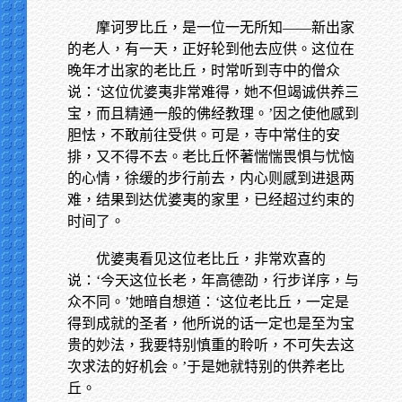
摩诃罗比丘，是一位一无所知——新出家
的老人，有一天，正好轮到他去应供。这位在
晚年才出家的老比丘，时常听到寺中的僧众
说：‘这位优婆夷非常难得，她不但竭诚供养三
宝，而且精通一般的佛经教理。’因之使他感到
胆怯，不敢前往受供。可是，寺中常住的安
排，又不得不去。老比丘怀著惴惴畏惧与忧恼
的心情，徐缓的步行前去，内心则感到进退两
难，结果到达优婆夷的家里，已经超过约束的
时间了。
优婆夷看见这位老比丘，非常欢喜的
说：‘今天这位长老，年高德劭，行步详序，与
众不同。’她暗自想道：‘这位老比丘，一定是
得到成就的圣者，他所说的话一定也是至为宝
贵的妙法，我要特别慎重的聆听，不可失去这
次求法的好机会。’于是她就特别的供养老比
丘。