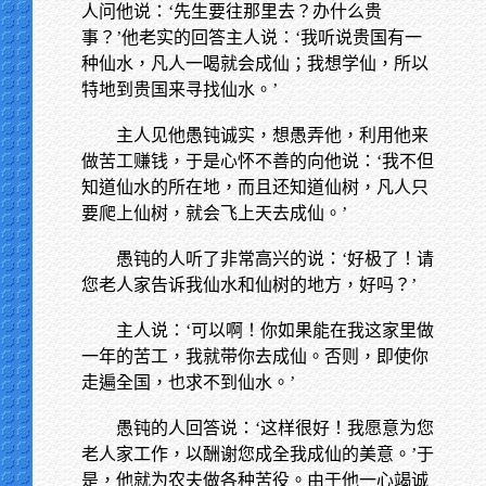
人问他说：‘先生要往那里去？办什么贵
事？’他老实的回答主人说：‘我听说贵国有一
种仙水，凡人一喝就会成仙；我想学仙，所以
特地到贵国来寻找仙水。’
主人见他愚钝诚实，想愚弄他，利用他来
做苦工赚钱，于是心怀不善的向他说：‘我不但
知道仙水的所在地，而且还知道仙树，凡人只
要爬上仙树，就会飞上天去成仙。’
愚钝的人听了非常高兴的说：‘好极了！请
您老人家告诉我仙水和仙树的地方，好吗？’
主人说：‘可以啊！你如果能在我这家里做
一年的苦工，我就带你去成仙。否则，即使你
走遍全国，也求不到仙水。’
愚钝的人回答说：‘这样很好！我愿意为您
老人家工作，以酬谢您成全我成仙的美意。’于
是，他就为农夫做各种苦役。由于他一心竭诚