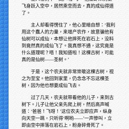
飞身跃入空中，居然乘空而去，真的成仙得道
了。
主人却看得愣住了，他心里暗自想：‘我利
用这个蠢人的力量，来增产农作，故意骗他有
仙树可以成仙，本想让他摔死在岩石上，没料
到竟然真的成仙飞了。我真想不通，这究竟是
什么道理呢？唔！我知道啦！这棵古树，可能
真的是仙树——圣树。’
于是，这个农夫就非常崇敬这棵古树，视
之为至宝。他回到家里，仍念念不忘这棵圣
树，因为他也想要成仙飞去。
过了几天，农夫就带看他的儿子，来到古
树下。儿子让他父亲先爬上树，然后高声喊
道：‘爸爸！飞呀！’这位农夫立即应声，纵身
向天空一跳，只听得‘啊哟——’一声惨叫，立
即由空中摔落在岩石上，粉身碎骨死了。