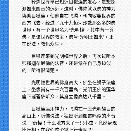
释迦世尊早已知道目犍连的发心，是想探
测如来圆音的远近。这时，佛陀就以佛的神力
协助目犍连，使他自在飞腾，朝向娑婆世界的
西方飞去，经过了九十九恒河沙数那么多的佛
世界，有一个世界名为‘光明幢’，其中有一尊
佛，是该世界的教主，佛号‘光明王如来’，正
在说法，教化众生。
目犍连来到光明幢世界之后，再次试听本
师释迦牟尼佛的法音，还是像在自己身边似
的，听得很清楚。
光明幢世界的佛身高大，佛坐在狮子法座
上，坐像尚有一千六百里高。光明王佛的莲华
座下诸菩萨听众，其身立像高达八千里。
目犍连运用神力，飞腾在一座光明耀目的
高山上，听佛说法。猛然听到如雷鸣似的声音
说：‘奇怪！什么地方来了一只小虫，竟然身现
比丘相，在我们这个钵上行走呢？’