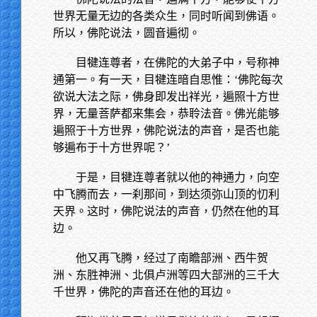
世界无量无边的各类众生，同时听闻到佛语。
所以，佛陀说法，圆音遍彻。
目犍连尊者，在佛陀的大弟子中，号称神
通第一。有一天，目犍连暗自思惟：‘佛陀每次
欲说大法之际，佛身即发出祥光，遍照十方世
界，无量菩萨都来集会，恭聆法音。佛光能够
遍照于十方世界，佛陀说法的声音，是否也能
够遍布于十方世界呢？’
于是，目犍连尊者就以他的神通力，向空
中飞腾而去，一刹那间，到达须弥山顶的忉利
天界。这时，佛陀说法的声音，仍然在他的耳
边。
他又再飞腾，经过了南瞻部洲、西牛贺
洲、东胜神洲、北俱卢洲等四大部洲的三千大
千世界，佛陀的声音还在他的耳边。