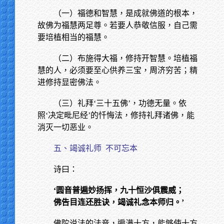
（一）福德和智慧，是成就佛道的根本，
故佛为福慧两足尊。若要人恭敬信服，自己需
要培植相当的福慧。
（二）布施得大福，修持开智慧。培植福
慧的人，必须要至心供养三宝，周济穷苦；精
进修持显密佛法。
（三）礼拜‘三十五佛’，功德无量。依
照‘决定毗尼经’的忏悔法，修持礼拜诸佛，能
消灭一切恶业。
五、竭诚礼师
不可忘本
诗曰：
‘圆音普遍妙扬挥，九十恒沙俱震威；
佛告目连还胜诀，竭诚礼念本师归。’
佛陀说法的法音，遍满十方，能够使十方