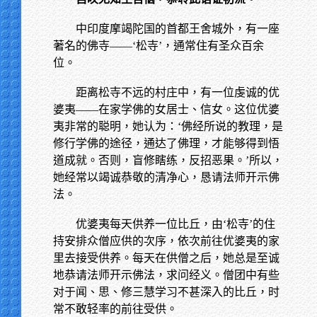
中印度摩竭陀国的首都王舍城外，有一座
著名的佛寺——‘松寺’，通常住有圣众百余
位。
距离松寺不远的村庄中，有一位虔诚的优
婆夷——在家学佛的女居士、信女。这位优婆
夷非常的聪明，她认为：‘佛经所说的教理，是
修行学佛的途径，通达了佛理，才能够得到悟
道成就。否则，盲修瞎练，反招恶果。’所以，
她经常以竭诚恭敬的清净心，恳请法师开示佛
法。
优婆夷每天供养一位比丘，由‘松寺’的住
持安排众僧应供的次序，依次前往优婆夷的家
里去接受供养。每天在供僧之后，她总是至诚
地恭请法师开示佛法，求问经义。僧团中有些
对于闻、思、修三慧学习不甚深入的比丘，时
常不敢轻率的前往受供。