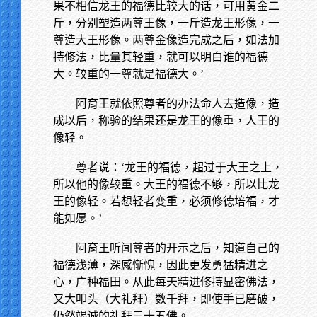
果不相信龙王的福德比较大的话，可用黄金二
斤，分别塑造两尊王像，一斤造龙王形像，一
尊造大王形像。两尊金像造完成之后，如法加
持修法，比量其轻重，就可以明白谁的福德
大。较重的一尊就是福德大。’
阿育王就依照尊者的办法命人去造像，造
成以后，称验的结果还是龙王的像重，人王的
像轻。
尊者说：‘龙王的福德，超过于大王之上，
所以他的像较重。大王的福德不够，所以比龙
王的像轻。若想轻者变重，必须修德培福，才
能如愿。’
阿育王听闻尊者的开示之后，知道自己的
福德浅薄，深感惭愧，因此更发勇猛精进之
心，广种福田。从此每天精进修持显密佛法，
又大叩头（大礼拜）数千拜，即使手已磨破，
仍然竭诚的礼拜三十五佛。