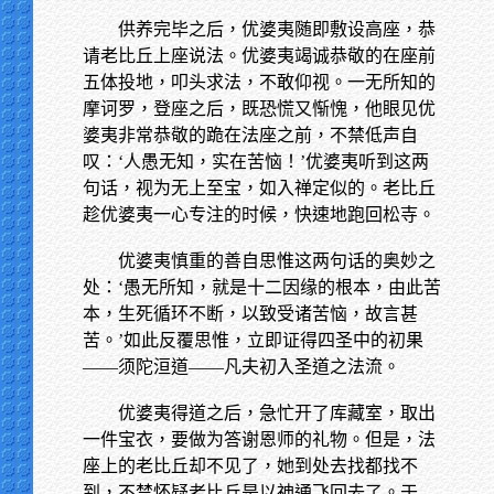
供养完毕之后，优婆夷随即敷设高座，恭
请老比丘上座说法。优婆夷竭诚恭敬的在座前
五体投地，叩头求法，不敢仰视。一无所知的
摩诃罗，登座之后，既恐慌又惭愧，他眼见优
婆夷非常恭敬的跪在法座之前，不禁低声自
叹：‘人愚无知，实在苦恼！’优婆夷听到这两
句话，视为无上至宝，如入禅定似的。老比丘
趁优婆夷一心专注的时候，快速地跑回松寺。
优婆夷慎重的善自思惟这两句话的奥妙之
处：‘愚无所知，就是十二因缘的根本，由此苦
本，生死循环不断，以致受诸苦恼，故言甚
苦。’如此反覆思惟，立即证得四圣中的初果
——须陀洹道——凡夫初入圣道之法流。
优婆夷得道之后，急忙开了库藏室，取出
一件宝衣，要做为答谢恩师的礼物。但是，法
座上的老比丘却不见了，她到处去找都找不
到，不禁怀疑老比丘是以神通飞回去了。于