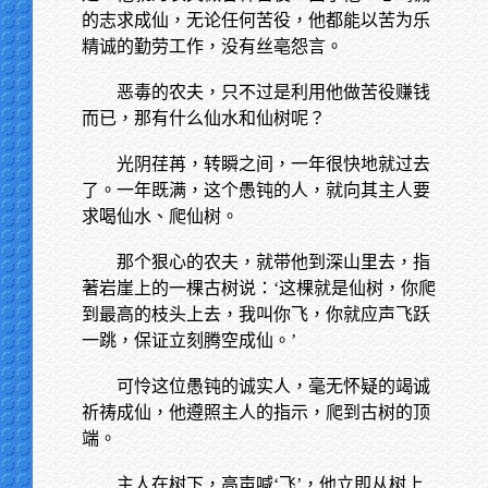
的志求成仙，无论任何苦役，他都能以苦为乐
精诚的勤劳工作，没有丝亳怨言。
恶毒的农夫，只不过是利用他做苦役赚钱
而已，那有什么仙水和仙树呢？
光阴荏苒，转瞬之间，一年很快地就过去
了。一年既满，这个愚钝的人，就向其主人要
求喝仙水、爬仙树。
那个狠心的农夫，就带他到深山里去，指
著岩崖上的一棵古树说：‘这棵就是仙树，你爬
到最高的枝头上去，我叫你飞，你就应声飞跃
一跳，保证立刻腾空成仙。’
可怜这位愚钝的诚实人，毫无怀疑的竭诚
祈祷成仙，他遵照主人的指示，爬到古树的顶
端。
主人在树下，高声喊‘飞’，他立即从树上