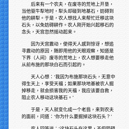
后来有一个农夫，在废寺的荒地上开垦，
当他驱牛犁地时，犁头却碰到地基石，妨碍到
他的耕犁。于是，农人想找人来帮忙迁移这块
石头，以免妨碍耕作。农人刚开始兴起移石的
念头，天宫忽然摇动起来。
因为天宫震动，使得天人感到惊讶，想追
寻震动的原因，随即用他的天眼观察，知道是
下界（人间）废寺的荒地上，农人想要移走他
从前布施的那块白石而引起的。
天人心想：‘我因为布施那块石头，无意中
得生天上，享受天福；如果那块地基被农人掘
掉移走，就会损害我的天福，我应该要自救，
阻止农人移动这块基石。’
于是，天人就变化成一个老翁，来到农夫
的面前，问道：‘你为什么要掘掉这块石头？’
农人回答说：‘这块石头在这里，不但阻碍