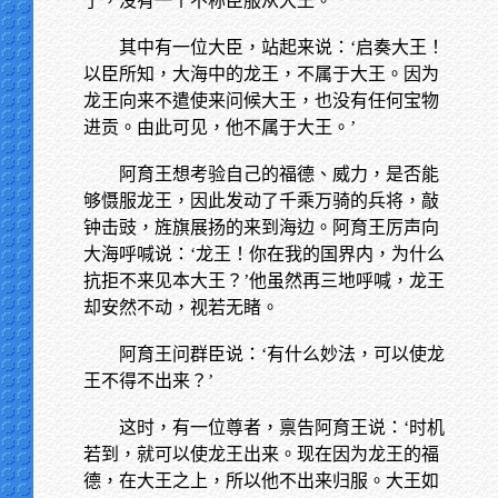
了，没有一个不称臣服从大王。’
其中有一位大臣，站起来说：‘启奏大王！
以臣所知，大海中的龙王，不属于大王。因为
龙王向来不遣使来问候大王，也没有任何宝物
进贡。由此可见，他不属于大王。’
阿育王想考验自己的福德、威力，是否能
够慑服龙王，因此发动了千乘万骑的兵将，敲
钟击豉，旌旗展扬的来到海边。阿育王厉声向
大海呼喊说：‘龙王！你在我的国界内，为什么
抗拒不来见本大王？’他虽然再三地呼喊，龙王
却安然不动，视若无睹。
阿育王问群臣说：‘有什么妙法，可以使龙
王不得不出来？’
这时，有一位尊者，禀告阿育王说：‘时机
若到，就可以使龙王出来。现在因为龙王的福
德，在大王之上，所以他不出来归服。大王如