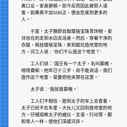
离口业，安身避祸。如今反而因此被邪人诬
害，如果再不加以纠正，便会危害到更多的
人。’
于是，太子随即自取璎珞宝珠等饰物，安
详自在的走到水边去浴身。然后，穿著干净的
衣服，佩挂璎珞宝珠，来到掘坑造地室的地
方，问工人说：‘你们干么造这个地室？’
工人们说：‘国王有一个太子，名叫慕魄，
喑哑聋痴，他年已十三岁，尚不能说话，我们
造作这个地室，是要把他关禁在这里。’
太子说：‘我就是慕魄。’
工人们不相信，跑到太子的车上去查看，
太子已经不在车里。大伙儿又回到造地室的地
方，仔细观察太子的威仪、言语、行动等，都
和常人一样，使他们深感诧异。