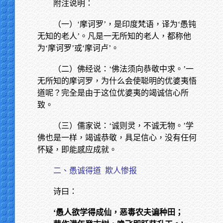
附注说明：
（一）‘摩诃罗’，是印度梵语，译为‘愚钝
无知的老人’。凡是一无所知的老人，都称他
为‘摩诃罗’或‘摩诃卢’。
（二）佛经说：‘佛法须向恭敬中求。’一
无所知的摩诃罗，为什么会使聪明的优婆夷悟
道呢？完全是由于这位优婆夷的竭诚信心所
致。
（三）儒家说：‘诚则灵，不诚无物。’学
佛也是一样，竭诚恭敬，具足信心，没有任何
怀疑，即能感应成就。
二、愚诚得道
欺人惨报
诗曰：
‘愚人欲学得成仙，恶毒农夫谝种田；