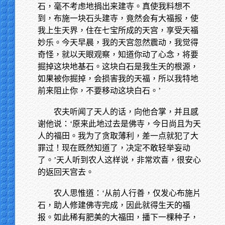
石，毫不考虑地捐出来建寺。真使我料想不
到，布施一块石头建寺，竟然会有大福报，使
我上生天界，住在七宝所成的天宫，享受天福
妙乐。今天早晨，我的天宫忽然震动，我觉得
奇怪，就以天眼观察，知道你动了心念，将要
掘掉这块地基石。这块白石是我生天的根源，
如果被你掘掉，会损害我的天福，所以我特地
前来阻止你，不要移动这块白石。’
农夫听闻了天人的话，向他合掌，并且感
谢他说：‘原来此地过去是佛寺，今日尚且为天
人的福田。我为了贪取薄利，差一点就犯了大
罪过！现在既然知道了，决定不敢轻举妄动
了。’天人听到农人这样说，非常欢喜，很安心
的返回天宫去。
农人思惟道：‘从前人行善，仅发心布施片
石，助人修建佛寺完成，因此就得生天的福
报。如此稀有肥美的大福田，播下一棵种子，