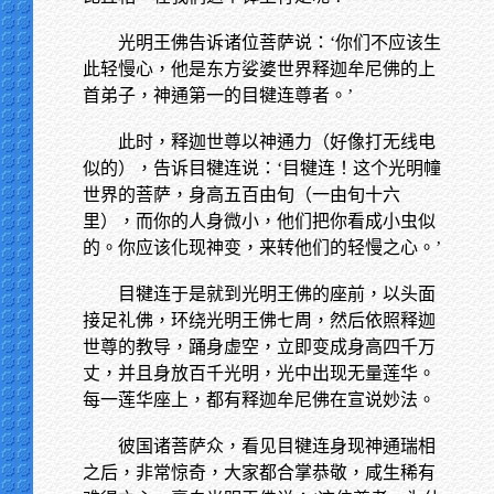
光明王佛告诉诸位菩萨说：‘你们不应该生
此轻慢心，他是东方娑婆世界释迦牟尼佛的上
首弟子，神通第一的目犍连尊者。’
此时，释迦世尊以神通力（好像打无线电
似的），告诉目犍连说：‘目犍连！这个光明幢
世界的菩萨，身高五百由旬（一由旬十六
里），而你的人身微小，他们把你看成小虫似
的。你应该化现神变，来转他们的轻慢之心。’
目犍连于是就到光明王佛的座前，以头面
接足礼佛，环绕光明王佛七周，然后依照释迦
世尊的教导，踊身虚空，立即变成身高四千万
丈，并且身放百千光明，光中出现无量莲华。
每一莲华座上，都有释迦牟尼佛在宣说妙法。
彼国诸菩萨众，看见目犍连身现神通瑞相
之后，非常惊奇，大家都合掌恭敬，咸生稀有