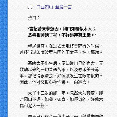
六、口业如山
圣没一言
诗曰：
‘言招苦果孽愆因，闭口如哑似木人；
恶毒相师殃子祸，不祥远弃离王亲。’
释迦世尊，在过去因地修菩萨行的时候，
曾经当过印度波罗奈国的王太子，名叫慕魄。
慕魄太子出生后，便知道自己的宿命，无
数劫以来的一切善恶苦乐，以及寿禾美丑等
事，都记得很清楚，好像就发生在眼前似的。
因此，他对恶报心存怖畏，一向寡言。
太子十三岁的那一年，忽然大为转变，即
时闭口不语，如聋、如盲、如哑似的，好像木
偶和泥人一般。
国王只有这么一位太子，而且普受举国敬