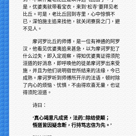
是，优婆夷就带看宝衣，来到‘松寺’要拜见老
比丘。可是，老比丘回到寺里，心中惊惧不
已，深怕施主追来找他，就关闭寮房之门，避
不见人。
摩诃罗比丘的师傅，是一位有神通的阿罗
汉，他看见优婆夷追来甚急，以为摩诃罗犯了
什么过失，即入定观察，得知优婆夷证得须陀
洹道的好消息，即呼唤他的徒弟摩诃罗出来受
施，并且为他们说明宿世所结来的法缘，今已
成熟。摩诃罗听到师傅所开示的法语，顿时除
了内心的烦恼、忧惧，不由得欢喜无量，也证
得须陀洹道。
诗曰：
‘真心竭意凡成贤，法药□除结使颠；
悟道皆因疑念断，行持笃志信为先。’