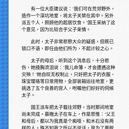
有一位大臣建议说：‘我们可在荒郊野外，
造作一个深坑地室，将太子关禁在其中。另外
派五个人，照顾他的起居饮食。’国王采纳了这
个意见，因为比较合乎父子亲情。
此时，太子非常悲愍大众的疑惑，但既已
锁口不语，即任由他们所为，不起计较之心。
太子的母后，听到这个消息后，十分悲
伤，她捶胸流泪说：‘我儿命薄，才会遭遇这种
灾殃！’她自叹无权制止，只好把太子的衣服、
珠宝璎珞等日常用物，全部装箱运往地室，更
挑选了五个良善的宫人，咐嘱他们好好的伺候
太子。
国王派车把太子载往郊野，当时那间地室
尚未完成。慕魄太子在车上，作是思惟：‘父王
和母后，都以为我真是个痴哑，和木石没有两
样的人。殊不知我之所以不说话，是为了要脱