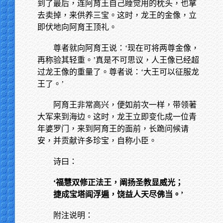
到了最后，连阿育王自己睡觉用的枕头，也拿
去卖掉，来供养三宝。这时，龙王的金像，立
即伏地向阿育王顶礼。
尊者就向阿育王说：‘现在可将两尊金像，
再称验其轻重。’真是不可思议，人王像已经超
过龙王像的重量了。尊者说：‘大王可以征服龙
王了。’
阿育王非常高兴，便如前次一样，带领著
大军来到海边。这时，龙王立即变化成一位青
年婆罗门，来到阿育王的面前，长跪问候请
安，并贡献许多珍宝，自称小臣。
诗曰：
‘福慧双修正法王，阐扬圣教显威光；
捷成宝塔阎浮遍，饶益人天尽佛当。’
附注说明：