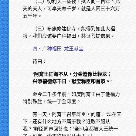
（二）忉利天一昼夜，抵人间一百年。此
天的天人，可享天寿千岁，就是人间三十六万
五千年。
（三）布施修建佛寺，能得到如此大福
报，我们应该要广种福田，共证菩提佛果。
四、广种福田
龙王献宝
诗曰：
‘阿育王征海不从，分金造像比轻龙；
兴添福德修千日，献宝称臣叩首恭。’
距今二千多年前，印度阿育王由于他福力
特别殊胜，统一了全印度。
有一天，阿育王召集群臣，问道：‘现在天
下，还有什么地方不属于我？谁敢不服从
我？’群臣同声回答说：‘全印度都被大王统一