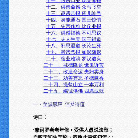
十一、毁谤口业 现受惨报
十二、供佛斋僧 众丐飞空
十三、诬谤苦报 疮儿呻号
十四、身能通石 国王惊惧
十五、失言作狗 比丘业报
十六、供僧福德 不可思议
十七、夫人生天 国王得道
十八、邪思退道 长沦生死
十九、毁谤恶报 如影随形
二十、宿业难消 罗汉遭灾
二十一、戒德降龙 饿鬼诉苦
二十二、改造命运 夫妇卖身
二十三、劝善弃恶 圣德腾香
二十四、撮盐山立 一本万利
二十五、竭诚供佛 四愿成就
一、至诚感应
信女得道
诗曰：
‘摩诃罗者老年修，受供人愚说法愁；
自叹无知生苦恼，恭聆此语证初流。’