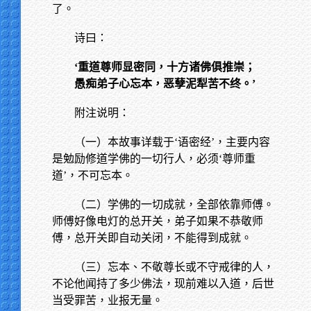
了。
诗曰：
‘重道尊师显密同，十方诸佛俱推崇；
愚痴弟子心忘本，恶孽泥犁苦不终。’
附注说明：
（一）本故事详载于‘语密经’，主要内容
是勉励修道学佛的一切行人，必须‘尊师重
道’，不可忘本。
（二）学佛的一切成就，全部依靠师傅。
师傅好像电灯的总开关，弟子如果不恭敬师
傅，总开关即自动关闭，不能得到成就。
（三）忘本、不敬尊长或不守戒律的人，
不论他闻持了多少佛法，现前难以入道，后世
当受罪苦，业报无量。