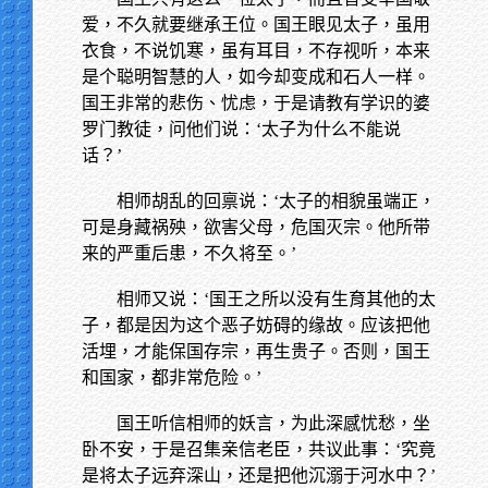
爱，不久就要继承王位。国王眼见太子，虽用
衣食，不说饥寒，虽有耳目，不存视听，本来
是个聪明智慧的人，如今却变成和石人一样。
国王非常的悲伤、忧虑，于是请教有学识的婆
罗门教徒，问他们说：‘太子为什么不能说
话？’
相师胡乱的回禀说：‘太子的相貌虽端正，
可是身藏祸殃，欲害父母，危国灭宗。他所带
来的严重后患，不久将至。’
相师又说：‘国王之所以没有生育其他的太
子，都是因为这个恶子妨碍的缘故。应该把他
活埋，才能保国存宗，再生贵子。否则，国王
和国家，都非常危险。’
国王听信相师的妖言，为此深感忧愁，坐
卧不安，于是召集亲信老臣，共议此事：‘究竟
是将太子远弃深山，还是把他沉溺于河水中？’