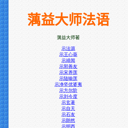
蕅益大师法语
蕅益大师著
示法源
示王心葵
示靖闻
示郭善友
示宋养莲
示陆喻莲
示净坚优婆夷
示方尔阶
示刘今度
示玄著
示自天
示石友
示朗然
示明西