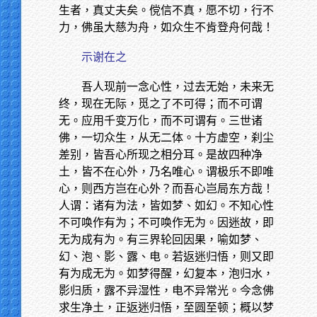
生者，真丈夫矣。傥信不真，愿不切，行不
力，佛虽大慈为舟，如众生不肯登舟何哉！
示谢在之
吾人现前一念心性，过去无始，未来无
终，现在无际，觅之了不可得；而不可谓
无。应用千变万化，而不可谓有。三世诸
佛，一切众生，从无二体。十方虚空，刹尘
差别，皆吾心所现之相分耳。是故四种净
土，皆不在心外，乃名唯心。谓极乐不即唯
心，则西方岂在心外？而吾心岂局东方哉！
人谓：诸有为法，皆如梦、如幻。不知心性
不可唤作有为；不可唤作无为。因迷故，即
无为成有为。有三界轮回因果，喻如梦、
幻、泡、影、露、电。若返迷归悟，则又即
有为成无为。如梦得醒，幻复本，泡归水，
影归质，露不异湿性，电不异常光。今念佛
求生净土，正返迷归悟，至圆至顿；概以梦