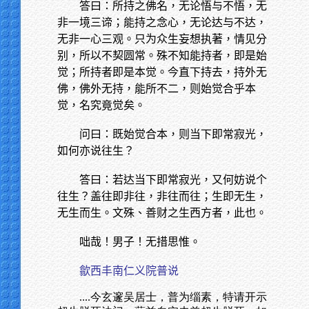
答曰：所持之佛名，无论悟与不悟，无
非一境三谛；能持之念心，无论达与不达，
无非一心三观。只为众生妄想执著，情见分
别，所以不契圆常。殊不知能持者，即是始
觉；所持者即是本觉。今直下持去，持外无
佛，佛外无持，能所不二，则始觉合乎本
觉，名究竟觉矣。
问曰：既始觉合本，则当下即常寂光，
如何亦说往生？
答曰：若达当下即常寂光，又何妨说个
往生？盖往即非往，非往而往；生即无生，
无生而生。文殊、善财之生西方者，此也。
咄哉！男子！无措思惟。
歙西丰南仁义院普说
....今玄邃吴居士，普为缁素，特请开示