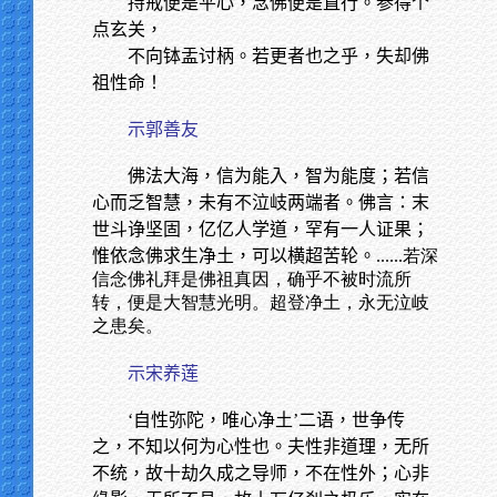
持戒便是平心，念佛便是直行。参得个
点玄关，
不向钵盂讨柄。若更者也之乎，失却佛
祖性命！
示郭善友
佛法大海，信为能入，智为能度；若信
心而乏智慧，未有不泣岐两端者。佛言：末
世斗诤坚固，亿亿人学道，罕有一人证果；
惟依念佛求生净土，可以横超苦轮。
......若深
信念佛礼拜是佛祖真因，确乎不被时流所
转，便是大智慧光明。超登净土，永无泣岐
之患矣。
示宋养莲
‘自性弥陀，唯心净土’二语，世争传
之，不知以何为心性也。夫性非道理，无所
不统，故十劫久成之导师，不在性外；心非