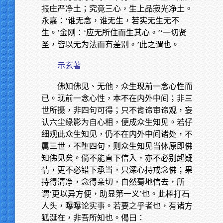
报庄严净土；究竟三心，生上品寂光净土。
永嘉：‘谁无念，谁无生，若实无生无不
生。’金刚：‘应无所住而生其心。’‘一切贤
圣，皆以无为法而有差别。’此之谓也。
示玄著
佛知佛见、无他，众生现前一念心性而
已。现前一念心性，本不在内外中间；非三
世所摄，非四句可得；只不肯谛审谛观，妄
认六尘缘影为自心相，便成众生知见。若仔
细观此众生知见，仍不在内外中间诸处，不
属三世，不堕四句，则众生知见当体原即佛
知佛见矣。倘不能直下信入，亦不必别起疑
情，更不必错下承当，只深心持戒念佛；果
持得清净，念得亲切，自然蓦地信去，所
谓‘更以异方便，助显第一义’也。此棒打石
人头，曝曝论实事。若要之乎者也，有诸方
狐涎在，非吾所知也。偈曰：