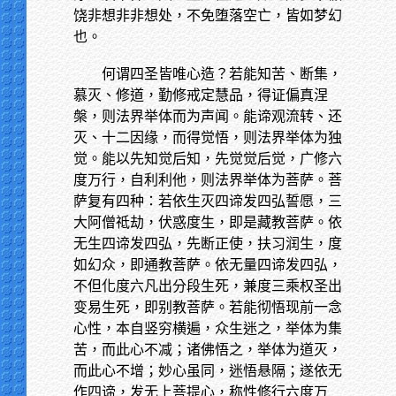
饶非想非非想处，不免堕落空亡，皆如梦幻
也。
何谓四圣皆唯心造？若能知苦、断集，
慕灭、修道，勤修戒定慧品，得证偏真涅
槃，则法界举体而为声闻。能谛观流转、还
灭、十二因缘，而得觉悟，则法界举体为独
觉。能以先知觉后知，先觉觉后觉，广修六
度万行，自利利他，则法界举体为菩萨。菩
萨复有四种：若依生灭四谛发四弘誓愿，三
大阿僧祗劫，伏惑度生，即是藏教菩萨。依
无生四谛发四弘，先断正使，扶习润生，度
如幻众，即通教菩萨。依无量四谛发四弘，
不但化度六凡出分段生死，兼度三乘权圣出
变易生死，即别教菩萨。若能彻悟现前一念
心性，本自竖穷横遍，众生迷之，举体为集
苦，而此心不减；诸佛悟之，举体为道灭，
而此心不增；妙心虽同，迷悟悬隔；遂依无
作四谛，发无上菩提心，称性修行六度万