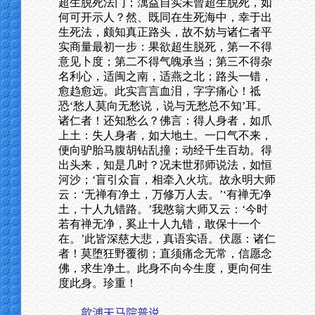
超生脱死法门；蕅益自实未曾超生脱死，如
何可开示人？然、既同在生死海中，幸于出
生死法，颇知真正路头，故不妨与诸仁者平
实商量最初一步：果欲超生脱死，第一不得
意见卜度；第二不得气魄承当；第三不得杂
名利心，适闽之南，适燕之北；路头一错，
愈趋愈远。此实言言血泪，字字痛心！祗
恐‘愁人莫向无愁说，说与无愁总不知’耳。
诸仁者！还知愁么？佛言：得人身者，如爪
上土：失人身者，如大地土。一口气不来，
便向驴胎马腹胡钻乱撞；动经千生百劫。得
出头来，知是几时？况未世邪师说法，如恒
河沙；‘盲引众盲，相牵入火坑。故永明大师
云：‘无禅有净土，万修万人去。’‘有禅无净
土，十人九错路。’我憨翁大师又云：‘今时
若有禅无净，奚止十人九错，敢保十一个
在。’此皆深慈大悲，真语实语。伏愿：诸仁
者！莫堕狂野覆彻；直须痛念无常，信愿念
佛，求生净土。此身不向今生度，更向何生
度此身。珍重！
歙浦天马院普说