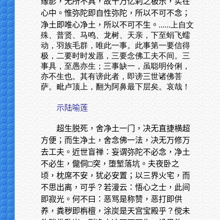
缘影，无所不具，故十万亿刹之极乐，实在
心中。惟弥陀即自性弥陀，所以不可不念；
净土即唯心净土，所以不可不生。
......上自文
殊、普贤、马鸣、龙树、天亲，下至蜎飞蠕
动，羽族毛群，唯此一事。此事第一要信得
极，二要时时发愿，三要念佛工夫不间。三
事具，至愚亦生；三事缺一，虽聪明伶俐，
亦不生也。其有谤此者，即谤三世诸佛菩
萨。毗卢顶上，翻为阿鼻最下层矣。哀哉！
示陆喻莲
超生脱死，舍净土一门，决无直捷横超
方便；而生净土，舍念佛一法，决无万修万
去工夫。近世盲禅：妄谓弥陀不必念，净土
不必生，儱侗□突，堕堑落坑。夫夜卧之
顷，枕席不安，犹必安置；以三界火宅，而
不思出离，可乎？若漫云：悟心之士，此间
即寂光。何不曰：恶骂是称赞，恶打即供
养，粪秽即栴檀，涂炭是天宫宝殿乎？傥未