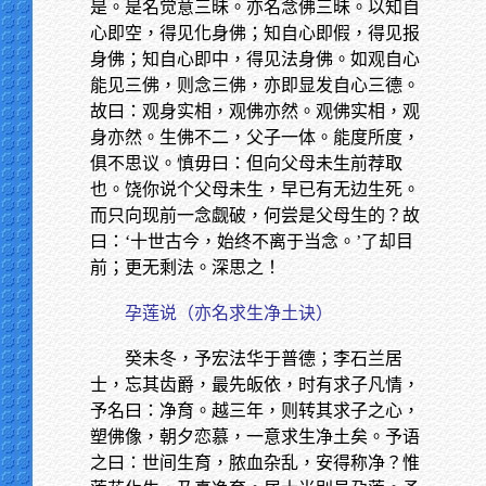
是。是名觉意三昧。亦名念佛三昧。以知自
心即空，得见化身佛；知自心即假，得见报
身佛；知自心即中，得见法身佛。如观自心
能见三佛，则念三佛，亦即显发自心三德。
故曰：观身实相，观佛亦然。观佛实相，观
身亦然。生佛不二，父子一体。能度所度，
俱不思议。慎毋曰：但向父母未生前荐取
也。饶你说个父母未生，早已有无边生死。
而只向现前一念觑破，何尝是父母生的？故
曰：‘十世古今，始终不离于当念。’了却目
前；更无剩法。深思之！
孕莲说（亦名求生净土诀）
癸未冬，予宏法华于普德；李石兰居
士，忘其齿爵，最先皈依，时有求子凡情，
予名曰：净育。越三年，则转其求子之心，
塑佛像，朝夕恋慕，一意求生净土矣。予语
之曰：世间生育，脓血杂乱，安得称净？惟