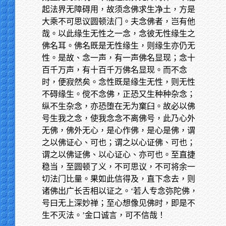
起法界无障碍用，故须念佛求生净土，方是
大乘不可思议圆顿法门。夫念佛者，岂有他
哉。以此缘生无性之一念，念彼无性缘生之
佛名耳。佛名既是无性缘生，则缘生亦仍无
性。是故、念一声，有一声佛名显现；念十
百千万声，有十百千万佛名显现。而不念
时，便寂然矣。念性既是缘生无性，则无性
不碍缘生。傥不念佛，正恐又生种种杂念；
纵不生杂念，亦恐堕在无为窠臼。故必以佛
号生我之念，使我念念不离佛号，此乃心外
无佛，佛外无心，是心作佛，是心是佛，谓
之以佛证心、可也；谓之以心证佛、可也；
谓之以佛证佛、以心证心、亦可也。至直捷
稳当，至圆顿了义，不可思议，不可将余一
切法门比量。果如此信得及，直下念去，则
诸佛出广长舌相以证之。‘若人专念弥陀佛，
号曰无上深妙禅；至心想像见佛时，即是不
生不灭法。’金口诚言，可不信哉！