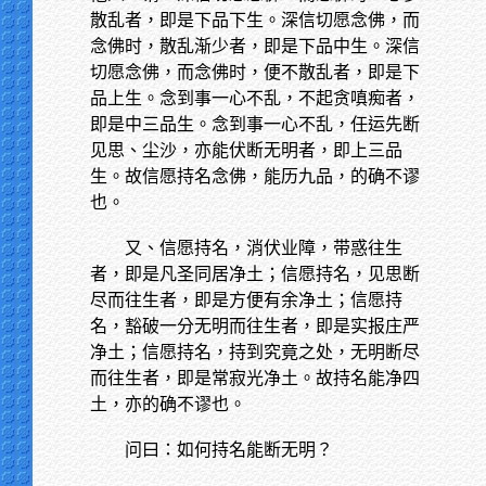
散乱者，即是下品下生。深信切愿念佛，而
念佛时，散乱渐少者，即是下品中生。深信
切愿念佛，而念佛时，便不散乱者，即是下
品上生。念到事一心不乱，不起贪嗔痴者，
即是中三品生。念到事一心不乱，任运先断
见思、尘沙，亦能伏断无明者，即上三品
生。故信愿持名念佛，能历九品，的确不谬
也。
又、信愿持名，消伏业障，带惑往生
者，即是凡圣同居净土；信愿持名，见思断
尽而往生者，即是方便有余净土；信愿持
名，豁破一分无明而往生者，即是实报庄严
净土；信愿持名，持到究竟之处，无明断尽
而往生者，即是常寂光净土。故持名能净四
土，亦的确不谬也。
问曰：如何持名能断无明？