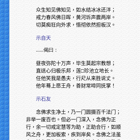
众生知见佛知见，如水结冰冰还泮；
戒力春风佛日晖，黄河坼声震两岸。
切莫痴狂向外求，悟彻依然担板汉。
示自天
......偈曰：
昼夜弥陀十万声，毕生莫起宗教想；
直送心归极乐邦，莲□珍池立地长。
任他笑我是愚夫，行尺从来胜说丈。
他年蓦上愿王舟，善财常啼同抚掌！
示石友
念佛求生净土，乃一门圆摄百千法门；
非举一废百也。但必一门深入，念佛为正
行，余一切戒定慧等为助，正助合行，如顺
风之舟，更加板索，疾到岸矣。念佛之法虽