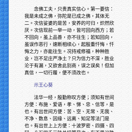
念佛工夫，只贵真实信心。第一要信：
我是未成之佛，弥陀是已成之佛，其体无
二。次信娑婆的是苦，安养的可归，炽然欣
厌。次信现前一举一动，皆可回向西方；若
不回向，虽上品善，亦不往生；若知回向，
虽误作恶行，速断相续心，起殷重忏悔，忏
悔之力，亦能往生。况持戒修福，种种胜
业，岂不足庄严净土？只为信力不深，胜业
沦于有漏，又欲舍此别商，误之误矣！但加
真信，一切行履，便不须改也。
示王心葵
法华一经，殷勤称叹方便；须知有世间
方便：布施、爱语，孝、悌、忠、信等，是
也。有出世间方便：苦、空、无常、无我、
不净、数息、因缘、远离、知足等法门是
也。有出世上上方便：十波罗密、四摄、四