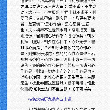
莲花化生，乃真净育。居士当别号孕莲。予
更请以要诀券焉。古人谓：‘爱不重、不生娑
婆，念不一，不生极乐。’居士既不求子，则
爱已轻；又能塑佛，则念已一。乃更有要诀
者：盖莫切于‘是心作佛，是心是佛’二语
也。夫、栴檀不过世间木耳，烧则成灰，雕
则成像，岂非随心所作乎？既成像矣，朝夕
礼拜、瞻对，朝夕在心目中，心外无佛，岂
非即心而是乎？若知所雕佛像的的心作心
是，则知极乐弥陀、亦的的心作心是也。若
知极乐弥陀。心作心是，则知十方三世一切
诸佛，亦的的心作心是也。若知一切诸佛心
作心是，则知一切净土亦的的心作心是也。
以唯心净因，育唯心净果，无生而生，生即
无生。操此券而犹堕疑城，断不可得；悟此
诀而犹谓净土法门不至圆顿，尤不可得矣！
持名念佛历九品净四土说
若欲速脱轮回之苦，莫如持名念佛，求