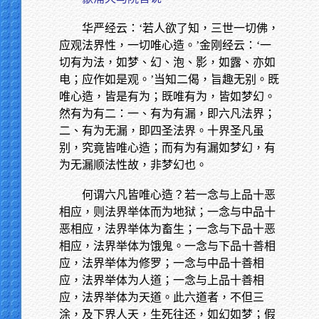
华严经云：‘若人欲了知，三世一切佛，
应观法界性，一切唯心造。’金刚经云：‘一
切有为法，如梦、幻、泡、影，如露、亦如
电；应作如是观。’当知二偈，旨趣无别。既
唯心造，皆是有为；既唯有为，皆如梦幻。
然有为有二：一、有为有漏，即六凡法界；
二、有为无漏，即四圣法界。十界圣凡虽
别，究竟皆唯心造；而有为有漏如梦幻，有
为无漏顺法性故，非梦幻也。
何谓六凡皆唯心造？若一念与上品十恶
相应，则法界举体而为地狱；一念与中品十
恶相应，法界举体为畜生；一念与下品十恶
相应，法界举体为饿鬼。一念与下品十善相
应，法界举体为修罗；一念与中品十善相
应，法界举体为人道；一念与上品十善相
应，法界举体为天道。此六道者，不但三
涂，及下界人天，生死往还，如幻如梦；假