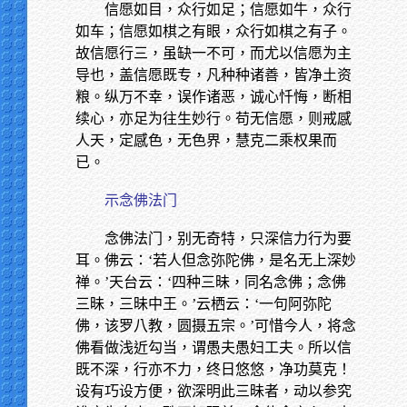
信愿如目，众行如足；信愿如牛，众行
如车；信愿如棋之有眼，众行如棋之有子。
故信愿行三，虽缺一不可，而尤以信愿为主
导也，盖信愿既专，凡种种诸善，皆净土资
粮。纵万不幸，误作诸恶，诚心忏悔，断相
续心，亦足为往生妙行。苟无信愿，则戒感
人天，定感色，无色界，慧克二乘权果而
已。
示念佛法门
念佛法门，别无奇特，只深信力行为要
耳。佛云：‘若人但念弥陀佛，是名无上深妙
禅。’天台云：‘四种三昧，同名念佛；念佛
三昧，三昧中王。’云栖云：‘一句阿弥陀
佛，该罗八教，圆摄五宗。’可惜今人，将念
佛看做浅近勾当，谓愚夫愚妇工夫。所以信
既不深，行亦不力，终日悠悠，净功莫克！
设有巧设方便，欲深明此三昧者，动以参究