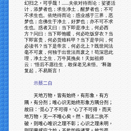
幻扫之，可乎哉！
......夫依对待而论：娑婆活
计，添梦者也；求生净土，醒梦者也；不可
不求生也。依绝待而论：惑业感于三界，恶
梦也；念佛生于净土，好梦也；亦不可不求
生也。惑者又曰：当下即是净土，何必西
方？问曰：当下即饱暖，何必吃饭穿衣？当
下即富贵，何必货殖科甲？当下是学问，何
必读书？当下是帝京，何必北上？既世间法
毫不可废，何独于出世法而废之！苟深思此
理，净土之生，万牛莫挽矣！天如祖师
云：‘悟后不愿往生，敢保老兄未悟。’释迦
复起，不易斯言！
示蔡二白
天地万物，皆有始终，有形象，有方
隅，有分剂；唯心识无始终形象方隅分剂；
故曰：‘觅心了不可得。’心了不可得，而天
地万物，无一不唯心矣。然、我法二执不
破，则唯心唯识之理不彰；心识之理未明，
则因果感应之妙，不能如指诸掌。故华严