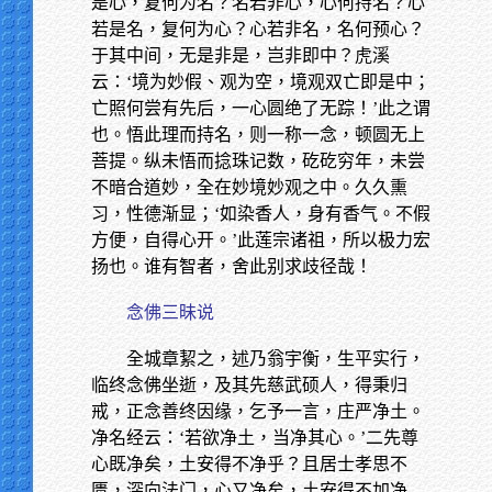
是心，复何为名？名若非心，心何持名？心
若是名，复何为心？心若非名，名何预心？
于其中间，无是非是，岂非即中？虎溪
云：‘境为妙假、观为空，境观双亡即是中；
亡照何尝有先后，一心圆绝了无踪！’此之谓
也。悟此理而持名，则一称一念，顿圆无上
菩提。纵未悟而捻珠记数，矻矻穷年，未尝
不暗合道妙，全在妙境妙观之中。久久熏
习，性德渐显；‘如染香人，身有香气。不假
方便，自得心开。’此莲宗诸祖，所以极力宏
扬也。谁有智者，舍此别求歧径哉！
念佛三昧说
全城章絜之，述乃翁宇衡，生平实行，
临终念佛坐逝，及其先慈武硕人，得秉归
戒，正念善终因缘，乞予一言，庄严净土。
净名经云：‘若欲净土，当净其心。’二先尊
心既净矣，土安得不净乎？且居士孝思不
匮，深向法门，心又净矣，土安得不加净