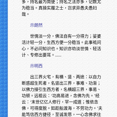
多，持名最为简便；持名之法亦多，记数尤
为稳当。真操实履之士，岂求异愚夫愚妇
哉。
示朗然
世情淡一分，佛法自有一分得力；娑婆
活计轻一分，生西方便一分稳当。此事祗问
心，不必问知识也。知识亦劝淡世情、轻活
计、专修出要耳。
......
示明西
出三界火宅，有横、竖、两途：以自力
断惑超生死者，名竖出三界，事难、功渐；
以佛力接引生西方者，名横超三界，事易、
功顿。远祖云：‘功高易进，念佛为先。’经
云：‘末世亿亿人修行，罕一成道；惟依念
佛，可得度脱。如趁船渡海，不劳功力。’夫
能笃信西方捷径，至诚发愿，一心念佛求往