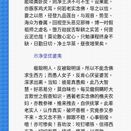
能啖粪卧炭，则净土决不可不生。设果能，
亦豚豕鸡犬耳。何若老实念佛，导之以信，
要之以愿，径登九品莲台，与观音、势至、
海众为眷属。回视空头恶见邪禅，博一时假
祖师之虚名，堕万劫拔舌犁耕之实苦，何啻
云泥也哉！莫论散心定心，只勉课程终身不
缺，日勤日切，净土华棻，昼夜增荣矣。
示净坚优婆夷
极聪明人，反被聪明误，所以不能念佛
求生西方；而愚人女子，反肯心厌娑婆苦，
深求出离。当知：彼是真愚痴，此乃大智
慧。好恶易分，莫自昧也。每见儱侗瞒盱大
言欺世之假善知识，遇著老实念佛的樵夫农
妇，亦教参禅，推来拽去，自供抚掌。此辈
老实人，认作真实，破坏善根。究竟参又参
不来，念又念不熟，脚跟不稳，心事徊徨。
噫！亦可惨矣！吾劝汝：咬钉嚼铁、信得西