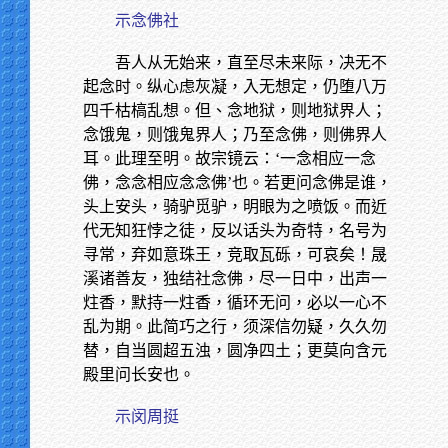
示念佛社
吾人从无始来，直至尽未来际，决无不
起念时。纵心虑灰凝，入无想定，仍堕八万
四千枯槁乱想。但、念地狱，则地狱界人；
念饿鬼，则饿鬼界人；乃至念佛，则佛界人
耳。此理至明。故宗镜云：‘一念相应一念
佛，念念相应念念佛’也。若更问念佛是谁，
头上安头，骑驴觅驴，明眼为之喷饭。而近
代无知狂悖之徒，反以话头为奇特，名号为
寻常，弃如意珠王，竞取瓦砾，可哀矣！晟
溪诸善友，独结社念佛，尽一日中，出声一
炷香，默持一炷香，循环无问，必以一心不
乱为期。此简巧之行，须深信勿疑，久久勿
替，自当圆超五浊，圆净四土；更莫向含元
殿里问长安也。
示闵周挺