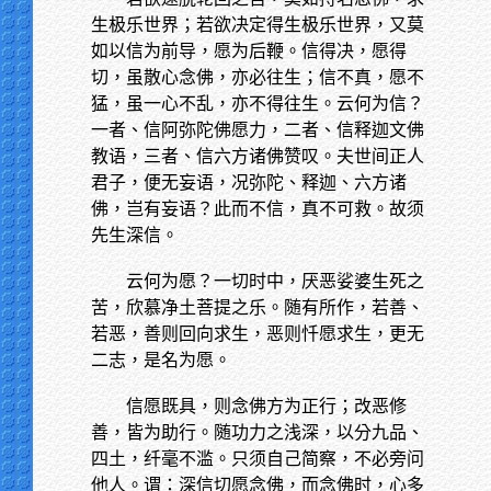
生极乐世界；若欲决定得生极乐世界，又莫
如以信为前导，愿为后鞭。信得决，愿得
切，虽散心念佛，亦必往生；信不真，愿不
猛，虽一心不乱，亦不得往生。云何为信？
一者、信阿弥陀佛愿力，二者、信释迦文佛
教语，三者、信六方诸佛赞叹。夫世间正人
君子，便无妄语，况弥陀、释迦、六方诸
佛，岂有妄语？此而不信，真不可救。故须
先生深信。
云何为愿？一切时中，厌恶娑婆生死之
苦，欣慕净土菩提之乐。随有所作，若善、
若恶，善则回向求生，恶则忏愿求生，更无
二志，是名为愿。
信愿既具，则念佛方为正行；改恶修
善，皆为助行。随功力之浅深，以分九品、
四土，纤毫不滥。只须自己简察，不必旁问
他人。谓：深信切愿念佛，而念佛时，心多