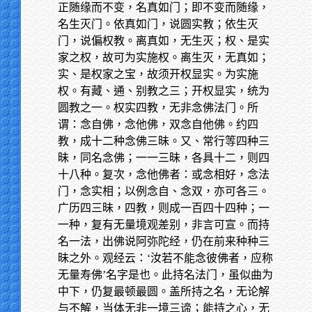
正随缘而不变，名真如门；即不变而随缘，
名生灭门。依真如门，说圆实教；依生灭
门，说偏权教。离真如，无生灭；权、是实
家之权，故可为实施权。离生灭，无真如；
实、是权家之宝，故须开权显实。为实施
权。有藏、通、别教之三；开权显实，统为
圆教之一。权实四教，无非念佛法门。所
谓：念自佛，念他佛，双念自他佛。约四
教，成十二种念佛三昧。又、常行等四种三
昧，同名念佛；一一三昧，各具十二，则四
十八种。复次，念他佛者：或念相好，念法
门，念实相；以例念自、念双，亦可各三。
广历四三昧，四教，则成一百四十四种；一
一种，复有无量境观差别，非言可宣。而持
名一法，出佛说阿弥陀经，仍在前来种种三
昧之外。观经云：‘汝若不能念彼佛者，应称
无量寿佛’名字是也。此持名法门，虽似曲为
中下，仍复最顿最圆。盖所持之名，无论解
与不解，当体无非一境三谛；能持之心，无