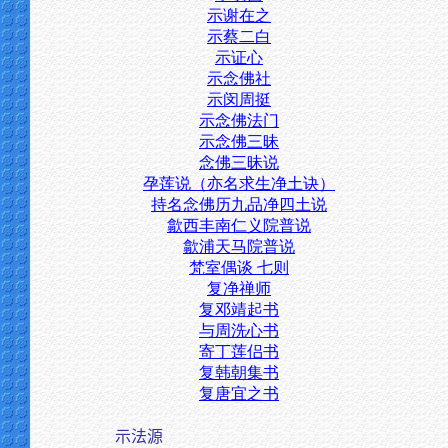
示谢在之
示蔡二白
示证心
示念佛社
示闵周挺
示念佛法门
示念佛三昧
念佛三昧说
孕莲说（亦名求生净土诀）
持名念佛历九品净四土说
歙西丰南仁义院普说
歙浦天马院普说
梵室偶谈 七则
复净禅师
复邓靖起书
与周洗心书
寄丁莲侣书
复韩朝集书
复唐宜之书
示法源