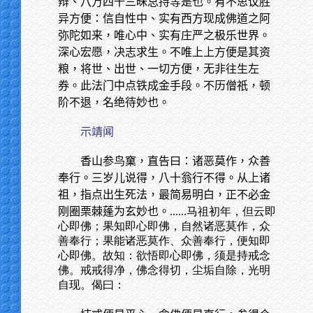
辩、八万四千三昧总持等是也。有不思议胜
异方便：信自性中、实有西方现成佛道之阿
弥陀如来，唯心中、实有庄严之极乐世界。
深心宏愿，决志求生。不唯上上方便是其资
粮，将世、出世、一切方便，无非往生左
券。此法门中点铁成金手段。不历僧祇，顿
阶不退，名绝待妙也。
示靖闻
香山参鸟窠，直告曰：诸恶莫作，众善
奉行。三岁儿说得，八十翁行不得。从上诸
祖，指点出生死法，最简易明白，正不必金
刚圈栗棘蓬为玄妙也。
......马祖初年，但云即
心即佛；果知即心即佛，自然诸恶莫作，众
善奉行；果能诸恶莫作、众善奉行，便知即
心即佛。故知：欲悟即心即佛，须是持戒念
佛。戒戒得净，佛念得切，尘垢自除，光明
自现。偈曰：