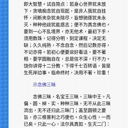
即大智慧。试自简点：若身心世界犹未放
下，贪嗔痴念犹自现起，是非人我犹自挂
怀，间断夹杂犹未除尽，妄想驰逐犹未永
灭，种种他歧犹能惑志；便不为真念佛也。
要到一心不乱境界，亦无他术，最初下手，
须用数珠，记得分明，刻定课程，决定无
缺；久久纯熟，不念自念，然后记数亦得，
不记亦得。若初心便要说好看话，要不著
相，要学圆融自在，总是信不深，行不力。
饶你讲得十二分教，下得千七百转语，皆是
生死岸边事。临命终时，决用不著。珍重！
示念佛三昧
念佛三昧，名宝王三昧，三昧中王。凡
偏、圆、棹、实、种种三昧，无不从此三昧
流出，无不还归此三昧门；盖至圆顿之要
旨，亦三根普利之巧便也。众生心性，一而
已矣。只此一心，法尔具真如、生灭二门：