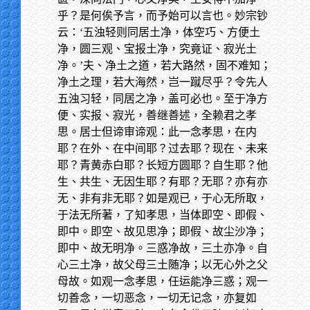
乎？是何俟予言，而予始可以言也。妙宗钞
云：‘五浊轻则同居土净，体空巧、方便土
净，圆三观、宝报土净，究竟证、寂光土
净。’夫、净土之道，若大路然，固不难知；
净土之理，若大海然，岂一蹴尽乎？令先人
五浊习轻，同居之净，盖可必也。至于净方
便、实报、寂光，善继善述，全赖君之孝
思。居士但谛审谛观：此一念孝思，在内
耶？在外、在中间耶？过去耶？现在、未来
耶？青黄赤白耶？长短方圆耶？自生耶？他
生、共生、无因生耶？有耶？无耶？亦有亦
无、非有非无耶？如是观已，于心无所取，
于法无所著，了知孝思，当体即空、即假、
即中。即空、故见思净；即假、故尘沙净；
即中、故无明净。三惑净故，三土亦净。自
心三土净，故父母三土随净；以无心外之父
母故。如观一念孝思，任运能净三惑；观一
切善念，一切恶念，一切无记念，亦复如