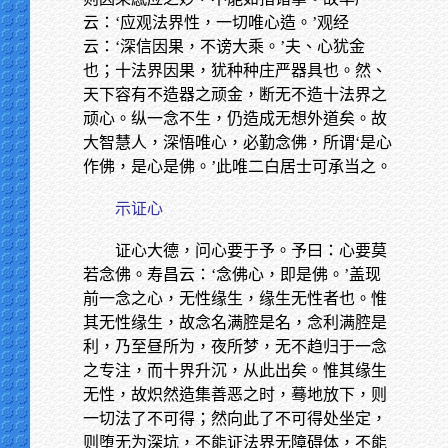
云：‘应观法界性，一切唯心造。’观经
云：‘深信因果，不谤大乘。’夫、心犹金
也；十法界因果，犹种种庄严器具也。然、
天下容有不造器之顽金，断无不造十法界之
顽心。纵一念不生，仍造成无想外道矣。故
大智慧人，深悟唯心，必勤念佛，所谓‘是心
作佛，是心是佛。’此唯二白居士可承当之。
示证心
证心大德，问心要于予。予曰：心要莫
若念佛。寿昌云：‘念佛心，即是佛。’盖现
前一念之心，无性缘生，缘生无性者也。惟
其无性缘生，故念名满腔是名，念利满腔是
利，乃至昼所为，夜所梦，无不趋归于一念
之专注，而十界升沉，从此出矣。惟其缘生
无性，故炽然造集善恶之时，蓦地放下，则
一切法了不可得；然向此了不可得处坐定，
则堕无为深坑，不能证法界无障碍体，不能