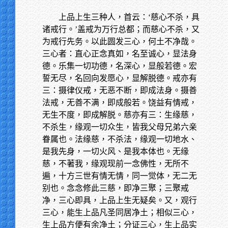
上品上生三种人，首云：‘慈心不杀，具
诸戒行。’盖戒为万行总都；而慈心不杀，又
为戒行先务。以此圆发三心，何土不净哉。
三心者：直心正念真如，名至诚心，显法身
德。乐集一切功德，名深心，显般若德。宏
誓无尽，名回向发愿心，显解脱德。戒亦有
三：摄律仪戒，无恶不断，即成法身。摄善
法戒，无善不满，即成般若。饶益有情戒，
无生不度，即成解脱。慈亦有三：生缘慈，
不杀生，缘观一切众生，皆我父母兄弟六亲
眷属也。法缘慈，不杀法，缘观一切地水、
是我先身，一切火风、是我本体也。无缘
慈，不著我，缘观现前一念佛性，无所不
遍，十方三世有情无情，同一觉体，无二无
别也。念念修此三慈，即净三聚；三聚戒
净，三心即具，上品上生无疑矣。又，观行
三心，能生上品凡圣同居净土；相似三心，
生上品方便有余净土；分证三心，生上品实