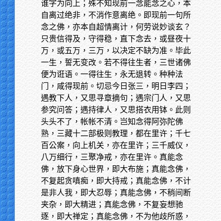
谁字为向上；殊不知现前一念能念之心，本
自离过绝非，不消作意离绝。即现前一句所
念之佛，亦本自超情离计，何劳说妙谈玄？
只贵信得及，守得稳，直下念去，或昼夜十
万，或五万，三万，以决定不缺为准。毕此
一生，誓无变改。若不得往生者，三世诸佛
便为诳语。一得往生，永无退转。种种法
门，咸得现前。切忌今日张三，明日李四；
遇教下人，又思寻章摘句；遇宗门人，又思
参究问答；遇持律人，又思搭衣用钵。此则
头头不了，帐帐不清。岂知念得阿弥陀佛
熟，三藏十二部极则教理，都在里许；千七
百公案，向上机关，亦在里许；三千威仪，
八万细行，三聚净戒，亦在里许。真能念
佛，放下身心世界，即大布施；真能念佛，
不复起贪嗔痴，即大持戒；真能念佛，不计
是非人我，即大忍辱；真能念佛，不稍间断
夹杂，即大精进；真能念佛，不复妄想驰
逐，即大禅定；真能念佛，不为他歧所惑，