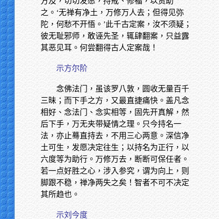
方及，切切发愿，持戒、修福，以资助
之。‘无禅有净土，万修万人去；但得见弥
陀，何愁不开悟。’此千古定案，汝不须疑；
彼无耻邪师，敢诬先圣，辄肆翻案，只益露
其恶见耳。何尝翻得古人定案哉！
示方尔阶
念佛法门，虽该罗八敦，圆收无量百千
三昧；而下手之方，又最直捷痛快。盖凡念
相好、念法门、念实相等，固先开真解，然
后下手，万无夹带疑情之理。只今持名一
法，亦止蓦直持去，不用三心两意。深信净
土可生，发愿决定往生；以持名为正行，以
六度等为助行。万修万去，断断可保任者。
若一点好胜之心，涉入参究，谓为向上，则
脚跟不稳，禅净两失之矣！智者不可不决定
其所趋也。
示刘今度