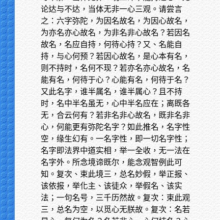
论达与不达，当体无非一心三观。请尝言
之：六字弥陀，为因名故名，为因心故名，
为亦名亦心故名，为非名非心故名？若因名
故名，名应自持，何待心持？又、名能自
持，与心何预？若因心故名，是心本有名，
则不持时，名何不现？若亦名亦心故名，名
能有名，何待于心？心能有名，何待于名？
又此名字，谁半属名，谁半属心？且不持
时，名中半名虽无，心中半名应在；离既各
无，合云何有？若非名非心故名，既非名非
心，何能更有弥陀名字？如此推名，名字性
空，缘生幻有。一名字性，即一切名字性；
名字即法界中道实相，举一全收，无一法在
名字外。所念境谛既尔，能念观智例此可
知。复次、束此境三，总名妙假，举正报、
该依报，举化主、该徒众，举假名、该实
法；一句名号，三千历然故。复次：束此观
三，总名为空，以觅心无朕故。复次：名若