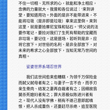
不住一切相、无所求的心，就能和净土相应，
念佛的力量就大。我曾和各位说过：‘来到讲
堂，要知道用功。外面的是非不能带进来，不
能将垃圾（是非即是垃圾）拿来这里倒。来到
这里，就是要拾摩尼宝珠和钻石。’师父说的法
要作笔记，要捡对我们了生死有帮助的宝藏而
非垃圾。要记住，这是道场，若听到是非，应
将它放下。对世俗的名利、是非全部放下，对
未来的希求之心全部放下，当知无常乃世间的
真相。
娑婆世界系堪忍世界
我们这世间愈来愈糟糕，为领千万保险金
而弑父弑母者有之；与妻子一言不合，而手刃
亲生骨肉、结发之妻再自裁者有之；因细故翁
舅杀死媳妇者有之；罪大恶极似陈进兴者有
之。现代人没有学佛，稍有不遂己意即起嗔
恨，把人杀成重伤，还要赶尽杀绝，追至医院