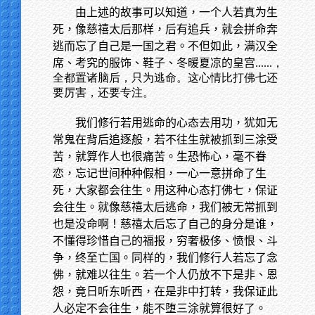
由上述的故事可以知道，一个人若真为生
死，像慈禧太后那样，后有追兵，就会拼命奔
逃而忘了自己是一国之君。不但如此，满汉全
席、考究的服饰、鞋子、冬暖夏凉的皇宫
......，
全都置诸脑后，只为逃命。这心情比打佛七还
要厉害，还要专注。
我们修行若用逃命的心态去用功，犹如无
常鬼在背后追逐般，若不往生就被抓到三涂受
苦，就算作人也很痛苦。生恐怖心，毫不眷
恋，忘记世间种种假相，一心一意拼命了生
死，大家都会往生。用这种心态打佛七，保证
会往生。就像慈禧太后逃命，我们被无常抓到
也是没命啊！慈禧太后忘了自己的身分是谁，
不懂得珍惜自己的福报，穷奢极侈、愤恨、斗
争，终至亡国。同样的，我们修行人若忘了念
佛，就难以往生。若一个人仍放不下是非、恩
怨，竟日听东听西，在是非中打转，我保证此
人必定不会往生，能不堕三涂就算很好了。