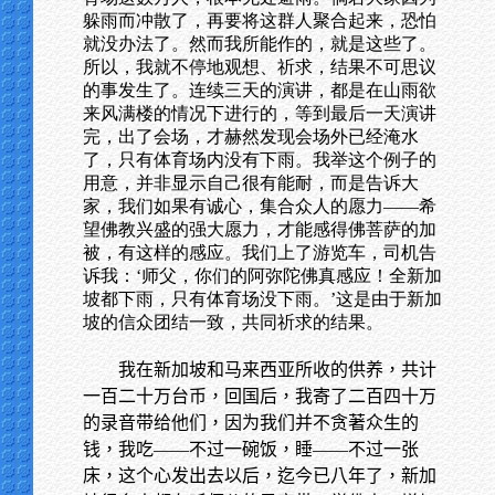
躲雨而冲散了，再要将这群人聚合起来，恐怕
就没办法了。然而我所能作的，就是这些了。
所以，我就不停地观想、祈求，结果不可思议
的事发生了。连续三天的演讲，都是在山雨欲
来风满楼的情况下进行的，等到最后一天演讲
完，出了会场，才赫然发现会场外已经淹水
了，只有体育场内没有下雨。我举这个例子的
用意，并非显示自己很有能耐，而是告诉大
家，我们如果有诚心，集合众人的愿力——希
望佛教兴盛的强大愿力，才能感得佛菩萨的加
被，有这样的感应。我们上了游览车，司机告
诉我：‘师父，你们的阿弥陀佛真感应！全新加
坡都下雨，只有体育场没下雨。’这是由于新加
坡的信众团结一致，共同祈求的结果。
我在新加坡和马来西亚所收的供养，共计
一百二十万台币，回国后，我寄了二百四十万
的录音带给他们，因为我们并不贪著众生的
钱，我吃——不过一碗饭，睡——不过一张
床，这个心发出去以后，迄今已八年了，新加