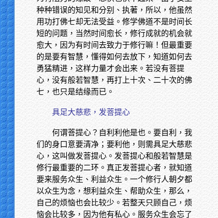
种种错误的知见和分别、执著，所以，他虽然
用功打佛七却无法受益。修学佛道不是时间长
短的问题，当然时间愈长，修行成就的机会就
愈大，因为有时间去致力于修行嘛！但最重要
的是要有智慧，懂得如何去放下，知道如何去
勇猛精进，这样力量才会出来。若没有菩提
心，没有般若智慧，再打上十次、二十次的佛
七，也只是结缘而已。
具足大慈悲，发菩提心
何谓菩提心？自利利他是也。要自利，我
们的身口意要清净；要利他，则需具足大慈悲
心，这叫做发菩提心。发菩提心和般若智慧是
修行最重要的二环。真正发菩提心者，就知道
要来服务众生、利益众生。一个修行人朝夕都
以众生为念，想利益众生、帮助众生，那么，
自己的烦恼也会比较少。若整天只顾自己，烦
恼会比较多，因为他有私心。服务众生会忘了