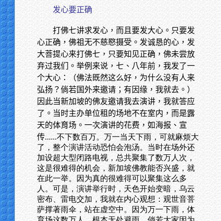
发心要正确
打佛七讲求发心，而且要发大心。只要发
心正确，佛祖无不慈愍摄受。发诚恳的心，发
大菩提心来打佛七，只要知见正确，佛未尝放
弃过我们。举例来说，七、八年前，我发了一
个大心：（佛法既然这么好，为什么没有人来
弘扬？倘若国外来邀请；有因缘，我就去。）
因此当新加坡的佛友邀请我去演讲，我就答应
了。当时主办单位租的场地不在室内，而是露
天的体育场。一次演讲的花费，如海报、宣
传
......不下数百万。万一当天下雨，可就麻烦大
了，整个演讲活动恐怕会泡汤。当时在场外还
加设超大型闭路电视，总共聚集了数万人次，
这是很难得的机会，新加坡佛教能否兴盛，就
在此一举。因为真的很难得可以聚集这么多
人。可是，演讲举行时，天色开始变暗，乌云
密布、雷电交加，我就在内心观想：观世音菩
萨撑著雨伞，站在虚空中。因为万一下雨，体
育场这数万人，根本无处避雨。倘若大家因为