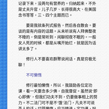
记录下来，没两句有营养的。归纳起来，不外
是丈夫升官，儿子几岁、长得很高大、在美国
念书等等，三、四个主题而已。
要是我就条列式报告，然后各自散会。要
谈的是有内容的话题。从未听说有人拜佛整夜
不睡的，倒是常听到，闲聊彻夜不眠的。一般
女人死的时候，都是从嘴开始烂，就是因为话
讲太多了。
修行人不要喜欢群聚说闲话，真是穷极无
聊！
不可懒惰
修行最怕懒惰，所以，我鼓励各位定功
课，看一天要念多少佛，自我督促。虽然说‘即
心即佛’，但我们功夫不到，仍要做事相上的努
力。不二法门可不是不‘饿’法门，凡夫不可说
圣人的话，切莫懒惰，应当精进，定功课，好