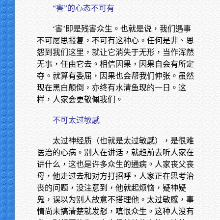
“害”的心态不可有
‘害’即是残害众生。也就是说，我们遇事
不可屡思报复，不可有这种心。任何是非、恩
怨到我们这里，就让它消失于无形，当作浑然
无事，任由它去。相信因果，因果自会有所定
夺。就算有委屈，因果也会帮我们伸张。虽然
现在黑白颠倒，亦终有水清鱼现的一日。这
样，人家会更敬佩我们。
不可太过敏感
太过神经质（也就是太过敏感），是很难
医治的心病。别人在讲话，就趋前去听人家在
讲什么，这也是许多众生的通病。人家丧父丧
母，他走过去和对方打招呼，人家正在思考治
丧的问题，没注意到，他就起烦恼，疑神疑
鬼，误以为别人故意不搭理他。太过敏感，事
情尚未搞清楚就发怒，嗔恨众生。这种人没有