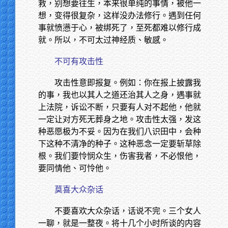
救，别想要往生，本来很单纯的事情，被他一
想，变得很复杂，这样没办法修行。遇到任何
事就愤懑于心，被绑死了，至死都难以修行成
就。所以，不可太过神经质、敏感。
不可有攻击性
攻击性意即报复。例如：你在报上披露我
的事，我也以其人之道还治其人之身，遇事就
上法院，诉讼不断，只要有人对不起他，他就
一定让对方死无葬身之地。攻击性太强，发这
种恶愿极为不妥。因为在我们八识田中，会种
下这种不清净的种子。这种恶念一定要斩草除
根。我们要怜悯众生，伤害我者，不必恨他，
要同情他、可怜他。
莫喜大众杂话
不要喜欢大众杂话，话说不完。三个女人
一聊，就是一整夜。将十几个小时所谈的内容