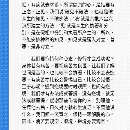
眠，有病就去求诊。所谓健康的心，是指要有
正念、正见。我们说‘破见不破法’，也就是破
众生的知见，不破佛法。‘法’就是六根六尘六
识所建立的万法。‘见’就是众生的执著和分
别，是在假相中分别和执著所产生的。所以，
不能安排种种的知见，知见就是落入对立，善
恶、是非对立。
我们要抱持何种心态，修行才会成功呢？
身体若有病苦，要视病苦为良医，让我们了解
世间是苦的，也比较不会执著，比较不会去造
恶。有病苦才比较会警惕自己，比较会觉悟。
至于心呢？遇到逆境要时时观照，世间有逆
境，我们才有办法成就菩提，没有逆境，就无
法成就菩提。感谢那些伤害你的人，别理他，
任凭他去搞，日久对方就心生疲乏。不管他说
什么，我们都一笑置之，保持一颗解脱的心。
因此，病苦要观空；顺境、逆境亦要观空。