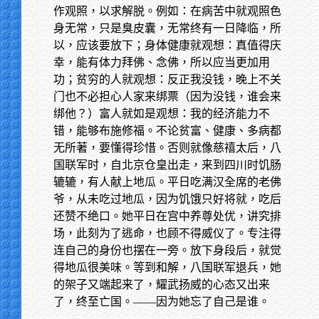
作观照，以求解脱。例如：在病苦中就观照色
身无常，只是臭皮囊，无常终有一日降临，所
以，应该要放下；身体健康就观想：真值得庆
幸，能有体力拜佛、念佛，所以应当更加用
功；贫穷的人就观想：反正我没钱，晚上不关
门也不必担心人家来绑票（因为没钱，谁会来
绑他？）富人就如是观想：我的经济能力不
错，能够布施修福。不论贫富、健康、多病都
无所著，要懂得珍惜。否则就像慈禧太后，八
国联军时，自北京仓皇出走，来到四川时饥肠
辘辘，有人献上地瓜。平日吃满汉全席的老佛
爷，从未吃过地瓜，因为饥饿只好将就，吃后
还赞不绝口。她平日在宫中养尊处优，讲究排
场，此刻为了逃命，也顾不得威仪了。专注得
连自己的身份也摆在一旁。放下身段后，就觉
得地瓜很美味。等到和解，八国联军退兵，她
的架子又端起来了，耀武扬威的心态又出来
了，终至亡国。——因为她忘了自己是谁。