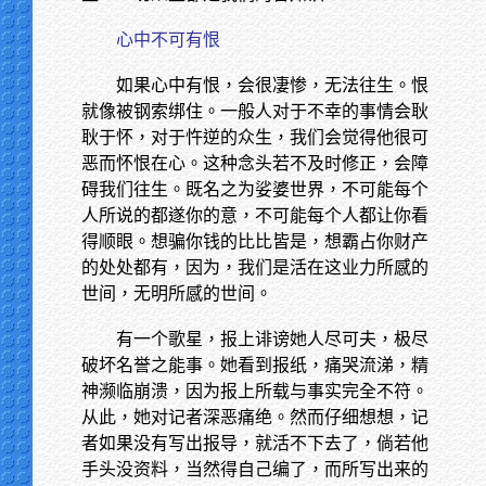
心中不可有恨
如果心中有恨，会很凄惨，无法往生。恨
就像被钢索绑住。一般人对于不幸的事情会耿
耿于怀，对于忤逆的众生，我们会觉得他很可
恶而怀恨在心。这种念头若不及时修正，会障
碍我们往生。既名之为娑婆世界，不可能每个
人所说的都遂你的意，不可能每个人都让你看
得顺眼。想骗你钱的比比皆是，想霸占你财产
的处处都有，因为，我们是活在这业力所感的
世间，无明所感的世间。
有一个歌星，报上诽谤她人尽可夫，极尽
破坏名誉之能事。她看到报纸，痛哭流涕，精
神濒临崩溃，因为报上所载与事实完全不符。
从此，她对记者深恶痛绝。然而仔细想想，记
者如果没有写出报导，就活不下去了，倘若他
手头没资料，当然得自己编了，而所写出来的