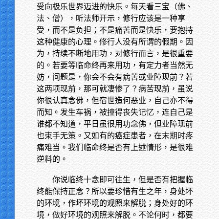
受向极乐世界迈进的快乐。每天看三宝（佛、
法、僧），听法师开示，修行应该是一种享
受，而不是负担；不是痛苦而是快乐，要抱持
这种健康的心理。修行人没有所谓的假期。因
为，持续不断地用功，对修行而言，是很重要
的。若要等临命终再来用功，有定力者当然无
妨，问题是，你会不会有病苦或业障现前？若
这两项现前，那可就凄惨了？病苦现前，虽说
你很认真念佛，但宿世造何恶业，自己亦不得
而知。发生车祸，被撞得丧失记忆，连自己是
谁都不知道，平日虽很用功念佛，但业障现前
也束手无策。又如有的癌症患者，在末期时疼
痛难当。我们临命终是否有上述情形，是很难
逆料的。
你说临终十念即可往生，但是否有把握临
终能保持正念？所以要珍惜有生之年，身处坏
的环境，作坏环境的观照来解脱；身处好的环
境，做好环境的观照来解脱。不论何时，都要