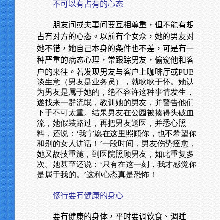
不可以有占有的心态
朋友间或夫妻间要互相尊重，但不能有想
占有对方的心态。以前有个女众，她的男友对
她不错，她自己本身的条件也不差，可是有一
种严重的病态心理，常跟踪男友，偷窥他和客
户的来往。若发现男友与客户上咖啡厅或
PUB
谈生意（男友是业务员），就耿耿于怀。她认
为男友是属于她的，绝不容许这种事情发生，
遂找来一群流氓，教训她的男友，并警告他们
下手不可太重。结果男友在公园被揍得头破血
流，她假装路过，再把男友送医，并悉心照
料，还说：‘我宁愿在这里照顾你，也不希望你
和别的女人讲话！’一段时间，男友伤势痊愈，
她又故技重施，到医院照顾男友，如此重复多
次。她甚至还说：‘只有在这一刻，我才感觉你
是属于我的。’这种心态真是恐怖！
修行要有健康的身心
要有健康的身体，平时要调饮食、调睡