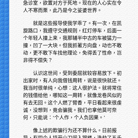
急诊室，欲置对方于死地。现在的人心实在令
人不寒而栗，此乃是今之娑婆世界。
就是这些报导使我学乖了。有一次，在凯
旋路口，我遵守交通规则，红灯停车，后面一
个年轻人撞上来，我那辅半中古的车被猛力一
撞，凹了一大块。但我抓著方向盘，动也不敢
动，更不敢下车找他理论，免得丢了性命，岂
非得不偿失？
认识这世间，受到委屈就较容易放下。初
出家时，有人向我借钱周转，说是很快就还。
我当时很单纯，心想：这人很护法。就将常住
的钱借给他，哪知这一周转，就像龙卷风似的
有去无回。这个人燃了臂香，平日看起来很虔
诚，没想到，竟会骗我。我们也拿他莫可奈
何，只能说：‘个人作，个人负因果。’
像上述的欺骗行为还不算什么。日前报
导，有四个人持开山刀闯入银楼，洗劫了五千