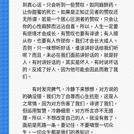
到真心话，只会听到一些赞叹，如同麻醉药，
让你甜蜜的死亡。如果是正知正见者的赞叹还
无所谓，若是一个居心叵测者的赞叹，只会让
你的心性麻醉而沾沾自喜。所以，人生一定要
有逆境才会成长，有赞叹也要有诽谤；有人顺
从你，也要有人忤逆你，我们才会长大成人。
否则，只一味想听好话，谁该讲好话给我们听
呢？而且，未必在我们面前讲好话的，就是好
人。有时讲好话的，其实是坏人，有时说坏话
的，反成了好人，因为他可能会因此而救了我
们。
有时发完脾气，冷静下来想想，对方说的
的确没错，我们为了自尊而心生抗拒，这是人
之常情，因为对方伤害了我们，诽谤了我们，
但运用智慧，冷静细思，对方所言亦不无道
理。所以，不想改变自己的人，就没有救了，
面前是死路一条。要记住，不要嗔恨一切众
生。一切众生都是我们的善知识。