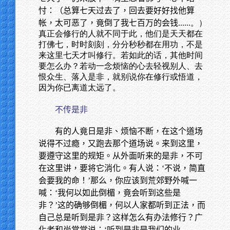
忖：（总算七天过去了，回去要好好找他算
帐，太可恶了，竟倒了我七百万的会钱
......。）
真正会修行的人就不同于此，他们是天天都在
打佛七，时时刻刻，分分秒秒都在用功，不是
来这里七天才叫修行。若如此的话，其他时间
要怎么办？若动一念烦恼的心去轻视别人、去
恨众生、落入是非，就别说你在修行或悟道，
因为你已离道太远了。
不传是非
有的人竟日是非、烦恼不断，在这个道场
说得不过瘾，又跑去那个道场说。来到这里，
要遵守这里的规矩。从外面听来的是非，不可
在这里讲，要将它消化。有人说：‘不说，简直
会要我的命！’那么，你应该到荒郊野外喊一
喊：‘我何以如此倒楣，竟会听到这些是
非？’这的确够倒楣，何以人家都听到正法，而
自己总是听到是非？这样怎么有办法修行？广
化老和尚常常说：‘听到是非是我们的业