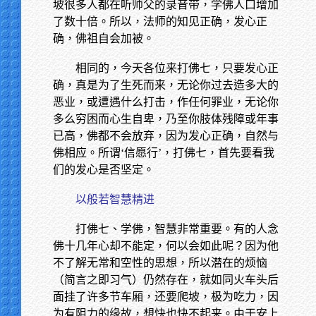
坡很多人都在听师父的录音带，学佛人口增加
了数十倍。所以，法师的知见正确，发心正
确，佛祖自会加被。
相同的，今天各位来打佛七，只要发心正
确，真是为了生死而来，无论你过去造多大的
恶业，或遭遇什么打击，作任何罪业，无论你
多么穷困而心生自卑，乃至你肢体残障或年事
已高，佛都不会放弃，因为发心正确，自然与
佛相应。所谓‘信愿行’，打佛七，首先要看我
们的发心是否坚定。
以般若智慧精进
打佛七、学佛，智慧非常重要。有的人念
佛十几年心却不能定，何以会如此呢？因为他
不了解无常和空性的思想，所以潜在的烦恼
（简言之即习气）仍然存在，就如同火车头后
面挂了许多节车厢，还要爬坡，极为吃力，因
为有阻力的缘故，想快也快不起来。由于安上