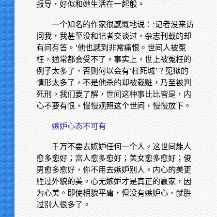
报导，好似和她生活在一起般。
一个知名的作家很感慨地说：‘记者没来访
问我，我甚至没和记者交谈过，杂志刊载的却
有问有答。’他也感到非常痛恨。世间人被冤
枉，通常都会受不了。事实上，世上被冤枉的
例子太多了，否则何以会有‘枉死城’？冤狱的
情形太多了，不是他杀的却被栽赃，乃至被判
死刑。我们要了解，世间这种事比比皆是，内
心不要有恨，慢慢观照这个世间，慢慢放下。
嫉妒心态不可有
千万不要去嫉妒任何一个人。这世间能人
愈多愈好；富人愈多愈好；美女愈多愈好；俊
男愈多愈好，你不用去嫉妒别人。内心的美更
胜过外貌的美。心无嫉妒才是真正的赢家，因
为心美。即使相貌平庸，但没有嫉妒心，就胜
过别人很多了。