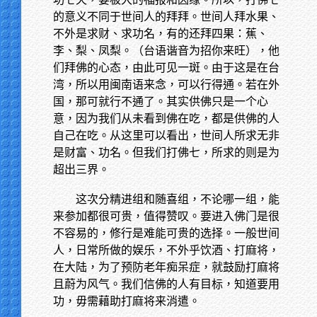
的意义不同于世间人的拜拜。世间人拜水果、
不外是求财、求功名，有的还拜四果：蕉、
李、梨、凤梨。（台语谐音为招你来旺），他
们拜佛的心态，由此可见一斑。由于这是在台
湾，所以用闽南语来念，可以行得通。若在外
国，那可就行不通了。其实供佛只是一个心
意，因为我们从未看到佛在吃，都是供佛的人
自己在吃。从这里可以看出，世间人所求无非
是财富、功名。但我们打佛七，所求的则是为
超出三界。
这次分精进组和随喜组，不论哪一组，能
来参加都很可贵，值得赞叹。要进入佛门是很
不容易的，修行是难能可贵的选择。一般世间
人，日常所做的娱乐，不外乎饮酒、打麻将，
在大陆，为了预防老年痴呆症，就鼓励打麻将
且蔚为风气。我们信佛的人有目标，知道要用
功，毋需藉助打麻将来消遣。