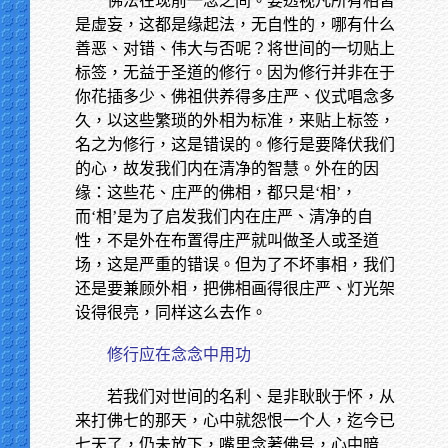
佛法在现前一念之间。要透视凡所有相皆
是虚妄，这都是缘起法，无自性的，哪有什么
善恶、对错、伟大与否呢？将世间的一切贴上
标签，无益于圣道的修行。因为修行并非在于
你花插多少、佛祖供养得多庄严、仪式唱念多
久，以这些繁琐的外相为标准，来贴上标签，
名之为修行，这是错误的。修行是要降伏我们
的心，故发我们内在清净的智慧。外在的因
缘：这些花、庄严的佛相，都只是‘相’，
而‘相’是为了启发我们内在庄严、清净的自
性，不是外在布置得庄严就叫做圣人或圣道
场，这是严重的错误。但为了不坏事相，我们
还是要兼顾外相，把佛相画得很庄严、灯光架
设得很亮，同样这么去作。
修行应在念念中用功
若我们对世间的名利、是非耿耿于怀，从
来打佛七的那天，心中就怨恨一个人，迄今已
七天了，仍未放下，嘴里念著佛号，心中暗