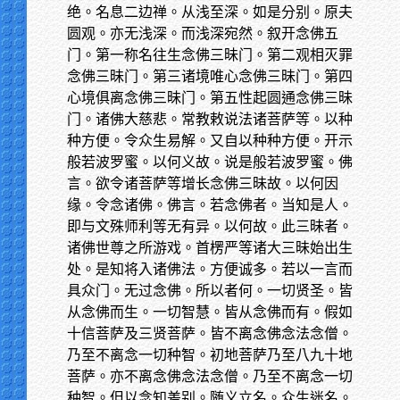
绝。名息二边禅。从浅至深。如是分别。原夫
圆观。亦无浅深。而浅深宛然。叙开念佛五
门。第一称名往生念佛三昧门。第二观相灭罪
念佛三昧门。第三诸境唯心念佛三昧门。第四
心境俱离念佛三昧门。第五性起圆通念佛三昧
门。诸佛大慈悲。常教敕说法诸菩萨等。以种
种方便。令众生易解。又自以种种方便。开示
般若波罗蜜。以何义故。说是般若波罗蜜。佛
言。欲令诸菩萨等增长念佛三昧故。以何因
缘。令念诸佛。佛言。若念佛者。当知是人。
即与文殊师利等无有异。以何故。此三昧者。
诸佛世尊之所游戏。首楞严等诸大三昧始出生
处。是知将入诸佛法。方便诚多。若以一言而
具众门。无过念佛。所以者何。一切贤圣。皆
从念佛而生。一切智慧。皆从念佛而有。假如
十信菩萨及三贤菩萨。皆不离念佛念法念僧。
乃至不离念一切种智。初地菩萨乃至八九十地
菩萨。亦不离念佛念法念僧。乃至不离念一切
种智。但以念知差别。随义立名。众生迷名。