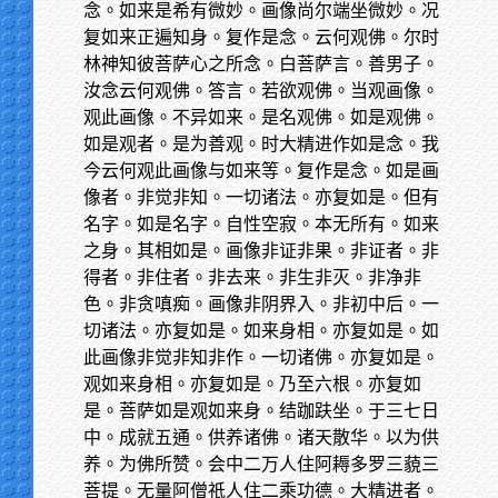
念。如来是希有微妙。画像尚尔端坐微妙。况
复如来正遍知身。复作是念。云何观佛。尔时
林神知彼菩萨心之所念。白菩萨言。善男子。
汝念云何观佛。答言。若欲观佛。当观画像。
观此画像。不异如来。是名观佛。如是观佛。
如是观者。是为善观。时大精进作如是念。我
今云何观此画像与如来等。复作是念。如是画
像者。非觉非知。一切诸法。亦复如是。但有
名字。如是名字。自性空寂。本无所有。如来
之身。其相如是。画像非证非果。非证者。非
得者。非住者。非去来。非生非灭。非净非
色。非贪嗔痴。画像非阴界入。非初中后。一
切诸法。亦复如是。如来身相。亦复如是。如
此画像非觉非知非作。一切诸佛。亦复如是。
观如来身相。亦复如是。乃至六根。亦复如
是。菩萨如是观如来身。结跏趺坐。于三七日
中。成就五通。供养诸佛。诸天散华。以为供
养。为佛所赞。会中二万人住阿耨多罗三藐三
菩提。无量阿僧祇人住二乘功德。大精进者。