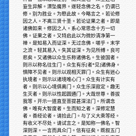
妄生异解。漂坠魔界。遂轻念佛之名。仍谓已
修。别为胜业。为愍此故。今略言之。若论修
因之人。不离三贤十圣。若论证果之者。即是
诸佛如来。修因之人。系心常思念十方一切
佛。证果之者。又特启此以为微妙清净第一
禅。是知易入而证深。无过念佛。嗟乎。末学
之流。轻其易入。失其证深。为见所缚。良可
悲矣。又诸佛以众生乐称诸佛名。生彼国者。
则示以称名往生门。众生有乐[者*见]诸佛身。
惧障不见者。则示以观相灭罪门。众生有迷心
执境者。则示以诸境唯心门。众生有计实有
者。则示以心境俱离门。众生乐深寂定。趣无
生灭者。则示以性起圆通门。大哉世尊。善拔
我等。开示一道直至菩提甚深法门。所谓念
佛。唯有大智度者。生而知之者。深修定慧
者。善经论者。请捡此门。与了义大乘等经。
有收义不尽处。请试言之。是知称一佛名。智
深则深。一言而具众门。信有征矣。既叙五门