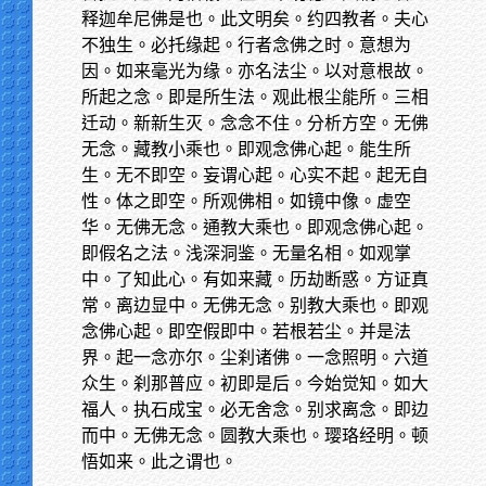
释迦牟尼佛是也。此文明矣。约四教者。夫心
不独生。必托缘起。行者念佛之时。意想为
因。如来毫光为缘。亦名法尘。以对意根故。
所起之念。即是所生法。观此根尘能所。三相
迁动。新新生灭。念念不住。分析方空。无佛
无念。藏教小乘也。即观念佛心起。能生所
生。无不即空。妄谓心起。心实不起。起无自
性。体之即空。所观佛相。如镜中像。虚空
华。无佛无念。通教大乘也。即观念佛心起。
即假名之法。浅深洞鉴。无量名相。如观掌
中。了知此心。有如来藏。历劫断惑。方证真
常。离边显中。无佛无念。别教大乘也。即观
念佛心起。即空假即中。若根若尘。并是法
界。起一念亦尔。尘刹诸佛。一念照明。六道
众生。刹那普应。初即是后。今始觉知。如大
福人。执石成宝。必无舍念。别求离念。即边
而中。无佛无念。圆教大乘也。璎珞经明。顿
悟如来。此之谓也。