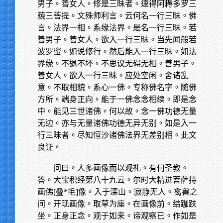
男子。善女人。修是三昧者。速得阿耨多罗三
藐三菩提。文殊师利言。云何名一行三昧。佛
言。法界一相。系缘法界。是名一行三昧。若
善男子。善女人。欲入一行三昧。当先闻般若
波罗蜜。如说修行。然后能入一行三昧。如法
界缘。不退不坏。不思议无碍无相。善男子。
善女人。欲入一行三昧。应处空闲。舍诸乱
意。不取相貌。系心一佛。专称佛名字。随佛
方所。端身正向。能于一佛念念相续。即是念
中。能见三世诸佛。何以故。念一佛功德无量
无边。亦与无量诸佛功德无异无别。如是入一
行三昧者。尽知恒沙诸佛法界无差别相。此文
良证。
问曰。人多画像而以观礼。有何圣教。
答。大宝积经第八十九云。尔时大精进菩萨持
画佛[叠*毛]像。入于深山。寂静无人。禽兽之
间。开现画像。取草为座。在画像前。结跏趺
坐。正身正念。观于如来。谛观察已。作如是