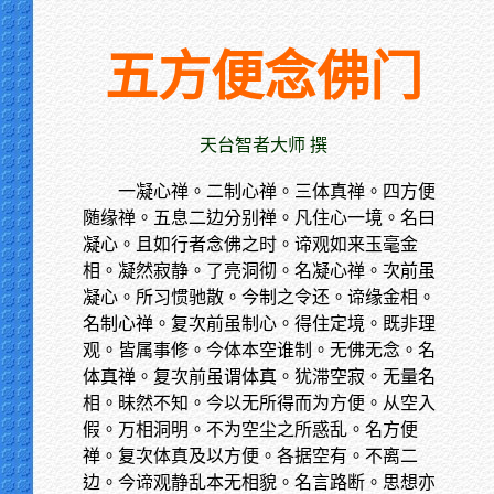
五方便念佛门
天台智者大师 撰
一凝心禅。二制心禅。三体真禅。四方便
随缘禅。五息二边分别禅。凡住心一境。名曰
凝心。且如行者念佛之时。谛观如来玉毫金
相。凝然寂静。了亮洞彻。名凝心禅。次前虽
凝心。所习惯驰散。今制之令还。谛缘金相。
名制心禅。复次前虽制心。得住定境。既非理
观。皆属事修。今体本空谁制。无佛无念。名
体真禅。复次前虽谓体真。犹滞空寂。无量名
相。昧然不知。今以无所得而为方便。从空入
假。万相洞明。不为空尘之所惑乱。名方便
禅。复次体真及以方便。各据空有。不离二
边。今谛观静乱本无相貌。名言路断。思想亦