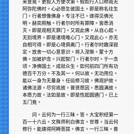
来意竟。更叙入方便次第。假如行人口称南无
阿弥陀佛时。心必愿生彼国土。即是称名往生
门。行者想像佛身。专注不已。遂得见佛光
明。赫奕照触。行者尔时所有罪障。皆悉消
灭。即是观相灭罪门。又观此佛。从自心起。
无别境界。即是诸境唯心门。又观此心。亦无
自相可得。即是心境俱离门。行者尔时趣深寂
定。放舍一切心意意识。将入涅槃。蒙十方
佛。加被护念。兴起智门。行者尔时。于一念
顷。净佛国土。成就众生。如何前四门所有功
德百千万分。不及其一。何以故。无功用位。
能以一身为无量身。任运修习故。佛观护故。
诸佛法源。尽穷底故。普贤愿因。悉圆满故。
本愿力故。法如是故。即是性起圆通门。已上
五门竟。
问。云何为一行三昧。答。大宝积经第一
百一十六云。文殊师利白佛言。世尊。当云何
修行。能速得阿耨菩提。佛言。一行三昧。善