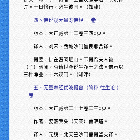
咒。十日修行，必生彼国。（知津）
四、佛说观无量寿佛经
一卷
版本：大正藏第十二卷三四○页。
译人：刘宋、西域沙门僵良耶舍译。
提要：佛在耆阇崛山。韦提希夫人被
（子）幽闭，哀请世尊说生净土之法。佛示以
三种净业，十六观门。（知津）
五、无量寿经优波提舍（简称‘往生论’）
一卷
版本：大正藏第二十七卷二三○页。
作者：婆薮槃头（天亲）菩萨造。
译人：元魏、北天竺沙门菩提留支译。