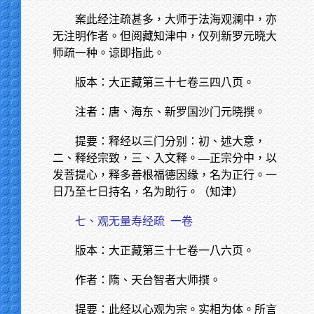
案此经注疏甚多，大师于法海观澜中，亦
无注明作者。但阅藏知津中，仅列新罗元晓大
师疏一种。谅即指此。
版本：大正藏第三十七卷三四八页。
注者：唐、海东、新罗国沙门元晓撰。
提要：释经以三门分别：初、述大意，
二、释经宗致，三、入文释。—正宗分中，以
发菩提心，释多善根福德因缘，名为正行。一
日乃至七日持名，名为助行。（知津）
七、观无量寿经疏
一卷
版本：大正藏第三十七卷一八六页。
作者：隋、天台智者大师撰。
提要：此经以心观为宗。实相为体。所言