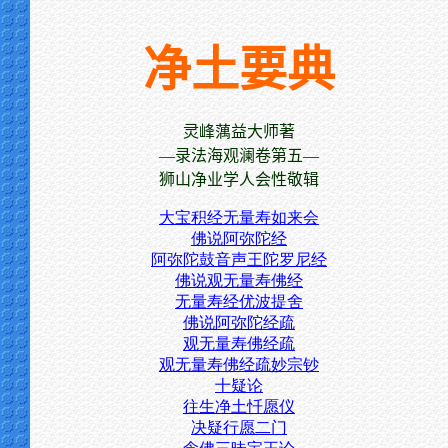
净土要典
灵峰蕅益大师著
—录法海观澜卷第五—
狮山净业学人会性敬辑
大宝积经无量寿如来会
佛说阿弥陀经
阿弥陀鼓音声王陀罗尼经
佛说观无量寿佛经
无量寿经优波提舍
佛说阿弥陀经疏
观无量寿佛经疏
观无量寿佛经疏妙宗钞
十疑论
往生净土忏愿仪
决疑行愿二门