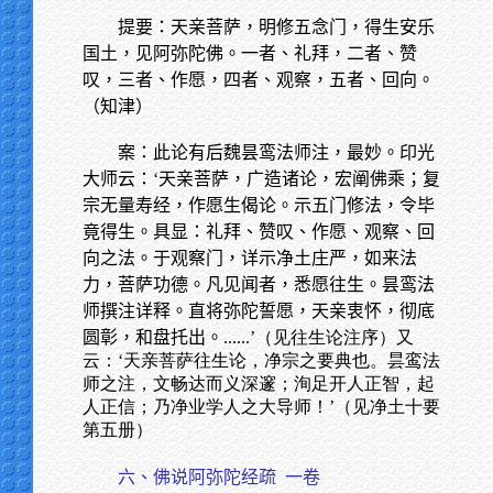
提要：天亲菩萨，明修五念门，得生安乐
国土，见阿弥陀佛。一者、礼拜，二者、赞
叹，三者、作愿，四者、观察，五者、回向。
（知津）
案：此论有后魏昙鸾法师注，最妙。印光
大师云：‘天亲菩萨，广造诸论，宏阐佛乘；复
宗无量寿经，作愿生偈论。示五门修法，令毕
竟得生。具显：礼拜、赞叹、作愿、观察、回
向之法。于观察门，详示净土庄严，如来法
力，菩萨功德。凡见闻者，悉愿往生。昙鸾法
师撰注详释。直将弥陀誓愿，天亲衷怀，彻底
圆彰，和盘托出。
......’（见往生论注序）又
云：‘天亲菩萨往生论，净宗之要典也。昙鸾法
师之注，文畅达而义深邃；洵足开人正智，起
人正信；乃净业学人之大导师！’（见净土十要
第五册）
六、佛说阿弥陀经疏
一卷