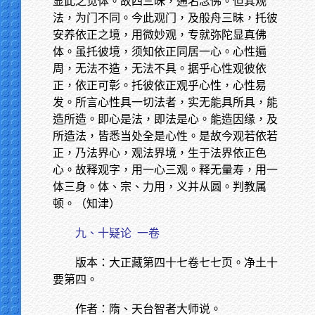
显此之觉体。故四三昧，通名念佛。但其观
法，为门不同。今此观门，及般舟三昧，托彼
安养依正之境，用微妙观，专就弥陀显真佛
体。虽托彼境，须知依正同居一心。心性遍
周，无法不造，无法不具。据乎心性观彼依
正，依正可彰。托彼依正观乎心性，心性易
发。所言心性具一切法者，实无能具所具，能
造所造。即心是法，即法是心。能造因缘，及
所造法，皆悉当处全是心性。是故今观若依若
正，乃法界心，观法界境，生于法界依正色
心。故释观字，用一心三观。释无量寿，用一
体三身。体、宗、力用，义并从圆。判教属
顿。（知津）
九、十疑论
一卷
版本：大正藏第四十七卷七七页。净土十
要第四。
作者：隋、天台智者大师说。