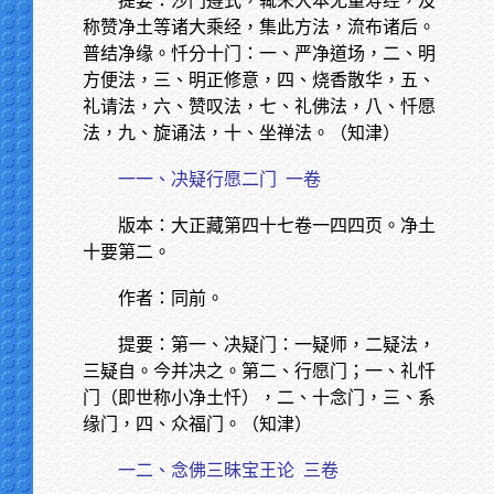
提要：沙门遵式，辄釆大本无量寿经，及
称赞净土等诸大乘经，集此方法，流布诸后。
普结净缘。忏分十门：一、严净道场，二、明
方便法，三、明正修意，四、烧香散华，五、
礼请法，六、赞叹法，七、礼佛法，八、忏愿
法，九、旋诵法，十、坐禅法。（知津）
一一、决疑行愿二门
一卷
版本：大正藏第四十七卷一四四页。净土
十要第二。
作者：同前。
提要：第一、决疑门：一疑师，二疑法，
三疑自。今并决之。第二、行愿门；一、礼忏
门（即世称小净土忏），二、十念门，三、系
缘门，四、众福门。（知津）
一二、念佛三昧宝王论
三卷