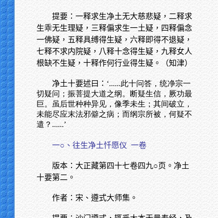
提要：一释求生净土无大慈悲疑，二释求
生乖无生理疑，三释偏求生一土疑，四释偏念
一佛疑，五释具缚得生疑，六释即得不退疑，
七释不求内院疑，八释十念得生疑，九释女人
根缺不生疑，十释作何行业得生疑。（知津）
净土十要述曰：‘
......此十问答，统净宗一
切疑问；振菩提大道之纲。断疑生信，厥功最
巨。虽后世种种异见，像季未生；其间破立，
未能尽应末法邪僻之病；而纲宗所被，何疑不
遣？......’
一○、往生净土忏愿仪
一卷
版本：大正藏第四十七卷四九○页。净土
十要第二。
作者：宋、遵式大师集。