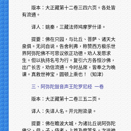
版本：大正藏第十二卷三四六页。各处皆
有流通。
译人：姚秦，三藏法师鸠摩罗什译。
提要：佛在只园，与比丘、菩萨、诸天大
泉俱。无问自说。告舍利弗，称赞西方极乐世
界阿弥陀佛不可思议依正功德。劝人发愿求
生。但以执持名号为行。复引六方各恒沙佛，
出广长舌，劝信流通。今时丛席，皆奉之为晚
课。真救世神宝，圆顿上乘也！（知津）
三、阿弥陀鼓音声王陀罗尼经
一卷
版本：大正藏第十二卷三五二页。
译人：失译人名。开元附梁录。
提要：佛在瞻波大城，为诸比丘说阿弥陀
佛父、母、子、侍者、上首及魔等名。次说神