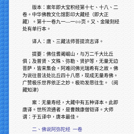
版本：案年即大宝积经第十七、十八、二
卷。中华佛教文化馆影印大藏经（即大正
藏）。第十一卷九一—一○○页。又、金陵刻经
处有单行本。
译人：唐、三藏法师菩提流志译。
提要：佛住耆阇崛山，与万二千大比丘
俱；及普贤、文殊、弥勒、贤护等，无量无边
菩萨，皆来集会。阿难问佛光瑞希有之故。佛
为说往昔法处比丘四十八愿，现成无量寿佛。
广赞极乐世界依正之妙。极劝发愿往生。（阅
藏知津）
案：无量寿经，大藏中有五种译本。此即
唐译。世所流通者，是曹魏康僧铠译。大师
谓：于五译中，唐本最佳。
二、佛说阿弥陀经
一卷