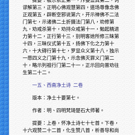
提要：极乐依正第一，斥妄显真第二，诃
谬解第三，正明心佛观慧第四，道场尊像念佛
正观第五，辟断空邪说第六，开示禅佛不二法
门第七，示诸佛二土折摄法门第八，劝修第
九，劝戒杀第十，劝持众戒第十一，勉起精进
力第十二，正行第十三，别明客途所修三昧第
十四，三昧仪式第十五，扬佛下化之力第十
六，十大碍行第十七，罗显众义第十八，独示
一愿四义之门第十九，示念佛灭罪义门第二
十，略示列祖行门第二十一，正示回向普劝往
生第二十二。
一五、西斋净土诗
二卷
版本：净土十要第七。
作者：明、四明梵琦楚石大师著。
提要：上卷，怀净土诗七十七首。下卷，
十六观赞二十二首，化生赞八首，析善导和尚