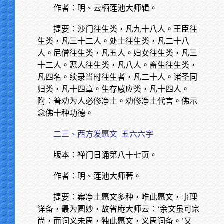
作者：明、云栖莲池大师辑。
提要：沙门往生类，凡九十八人。王臣往
生类，凡三十二人。处士往生类，凡二十八
人。尼僧往生类，凡五人。妇女往生类，凡三
十二人。恶人往生类，凡八人。畜生往生类，
凡四名。续录当时往生者，凡二十人。诸圣同
归类，凡十四章。生存感应类，凡十四人。
附：普劝为人必修净土。劝修净土代言。佛示
念佛十种功德。
二三、西方发愿文
五六六字
版本：禅门日诵第八十七页。
作者：明、莲池大师著。
提要：案净土愿文多种，唯此愿文，事理
详备，最为圆妙，故省庵大师云：‘余文虽可宗
尚，而词义未周，独此愿文，义周词备。’又