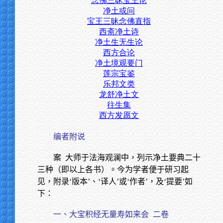
念佛三昧宝王论
净土或问
宝王三昧念佛直指
西斋净土诗
净土生无生论
西方合论
净土境观要门
莲宗宝鉴
乐邦文类
龙舒净土文
往生集
西方发愿文
编者附说
案
大师于法海观澜中，列示净土要典二十
三种（即以上各书）。今为学者便于研习起
见，附录‘版本’、‘译人’或‘作者’，及‘提要’如
下：
一、大宝积经无量寿如来会
二卷