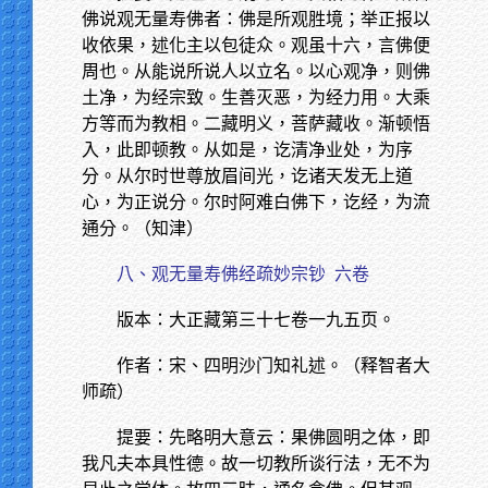
佛说观无量寿佛者：佛是所观胜境；举正报以
收依果，述化主以包徒众。观虽十六，言佛便
周也。从能说所说人以立名。以心观净，则佛
土净，为经宗致。生善灭恶，为经力用。大乘
方等而为教相。二藏明义，菩萨藏收。渐顿悟
入，此即顿教。从如是，讫清净业处，为序
分。从尔时世尊放眉间光，讫诸天发无上道
心，为正说分。尔时阿难白佛下，讫经，为流
通分。（知津）
八、观无量寿佛经疏妙宗钞
六卷
版本：大正藏第三十七卷一九五页。
作者：宋、四明沙门知礼述。（释智者大
师疏）
提要：先略明大意云：果佛圆明之体，即
我凡夫本具性德。故一切教所谈行法，无不为