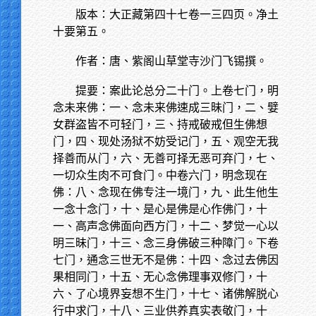
版本：大正藏第四十七卷一三四页。净土
十要第五。
作者：唐、紫阁山草堂寺沙门飞锡撰。
提要：案此论总分二十门。上卷七门，明
念未来佛：一、念未来佛速成三昧门，二、嬖
女群盗皆不可轻门，三、持戒破戒但生佛想
门，四、现处汤狱不妨受记门，五、观空无我
择善而从门，六、无善可择无恶可弃门，七、
一切众生肉不可食门。中卷六门，明念现在
佛：八、念现在佛专注一境门，九、此生他生
一念十念门，十、是心是佛是心作佛门，十
一、高声念佛面向西方门，十二、梦觉一心以
明三昧门，十三、念三身佛破三种障门。下卷
七门，通念三世无不是佛：十四、念过去佛因
果相同门，十五、无心念佛理事双修门，十
六、了心境界妄想不生门，十七、诸佛解脱心
行中求门，十八、三业供养真实表敬门，十