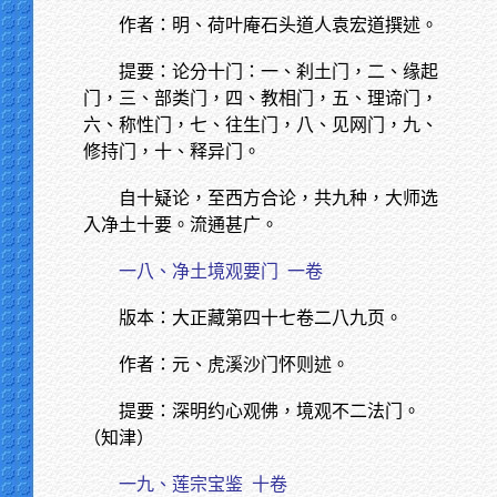
作者：明、荷叶庵石头道人袁宏道撰述。
提要：论分十门：一、刹土门，二、缘起
门，三、部类门，四、教相门，五、理谛门，
六、称性门，七、往生门，八、见网门，九、
修持门，十、释异门。
自十疑论，至西方合论，共九种，大师选
入净土十要。流通甚广。
一八、净土境观要门
一卷
版本：大正藏第四十七卷二八九页。
作者：元、虎溪沙门怀则述。
提要：深明约心观佛，境观不二法门。
（知津）
一九、莲宗宝鉴
十卷