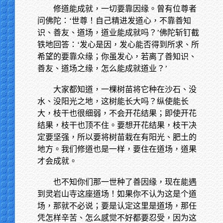
修道能成就，一切要靠因缘。曾有位尊者
问佛陀：‘世尊！自己精进发道心，不靠善知
识、善友、道场，道业能成就吗？’佛陀斩钉截
铁地回答：‘发心是因，发心能否得到所求、所
希望的要靠众缘；你虽发心，若离了善知识、
善友、道场之缘，怎么能成就道业？’
大家都知道，一棵树苗将它种在沙石、没
水、没阳光之地，这树能长大吗？纵使能长
大，枝干也很细弱，不会开花结果；即使开花
结果，枝干也顶不住。要想开花结果，枝干决
定要坚强，所以要将树苗栽在有阳光、肥土的
地方。我们修道也是一样，要住在道场，道果
才会成就。
也不知你们那一世种了善因缘，现在能遇
到灵岩山寺这座道场！如果你不认为这是个道
场，那就不必说；要是认定这里是道场，那任
凭怎样辛苦、怎么感觉不好都要忍受，因为这