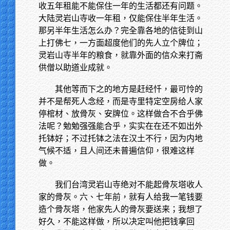
收五年租能不能保住一年的生活都还有问题。
大陆灵岩山寺收一年租，仅能保住半年生活。
那另半年生活怎么办？完全靠各地的信徒到山
上打佛七，一方面超度他们的先人立个牌位；
灵岩山寺半年的粮食，就靠外面的信众来打斋
供僧以助道业成就。
其他等而下之的地方是赶经忏，最可怜的
并不是帮死人念经，而是寺里特定空房给人家
停棺材、放骨灰、安牌位。这样做合不合乎佛
法呢？勉勉强强能合乎，实实在在还不如出外
托钵好；不过托钵之法在汉土不行，因为内地
气候不适，且人间还未普遍信仰，很难这样
做。
我们台湾灵岩山寺绝对不能起骨灰塔收人
家的骨灰。六、七年前，就有人给我一笔钱要
造个骨灰塔，他家先人的骨灰要送来；我想了
好久，不能这样做，所以决定叫他把钱拿回