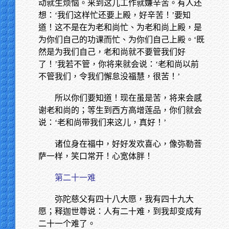
动就生烦恼。来到这儿工作就嫌辛苦。有人还
想：‘我们这样忙还要上殿，好辛苦！’要知
道！这不是在为老和尚忙、为老和尚上殿，是
为你们自己的功课而忙、为你们自己上殿。‘既
然是为我们自己，老和尚就不要管我们好
了！’我若不管，你将来就会说：‘老和尚以前
不管我们，令我们懈怠没福慧，很苦！’
所以你们要知道！现在虽是苦，将来会感
谢老和尚的；等生到西方高增莲品，你们就会
说：‘老和尚带我们来这儿，真好！’
诸位身在福中，好好发欢喜心，像弥勒菩
萨一样，笑口常开！心宽体胖！
第二十一难
弥陀慈父有四十八大愿，我有四十九大
愿；释迦世尊说：人有二十难，到我却变成有
二十一个难了。