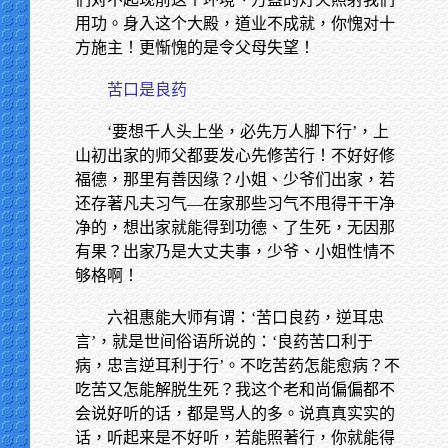
用功。身入这个大殿，道业不成就，你愧对十
方施主！更惭愧的是令父母失望！
苦口是良药
‘要想千人头上坐，必先万人脚下行’，上
山初出家的师父都要发心先修苦行！不好好修
福德，那里有善因缘？小姐、少爷们出家，若
还存著凡夫习气—在家那些习气不甩得干干净
净的，想出家就能得到功德、了生死，无因那
有果？出家乃是大丈夫事，少爷、小姐性情不
够格啊！
六祖惠能大师有谓：‘苦口良药，逆耳忠
言’，就是世间俗语所说的：‘良药苦口利于
病，忠言逆耳利于行’。不吃苦药怎能愈病？不
吃苦又怎能解脱生死？我这个老和尚偏偏都不
会说好听的话，都是骂人的多。说真真实实的
话，听起来是不好听，若能照著行，你就能得