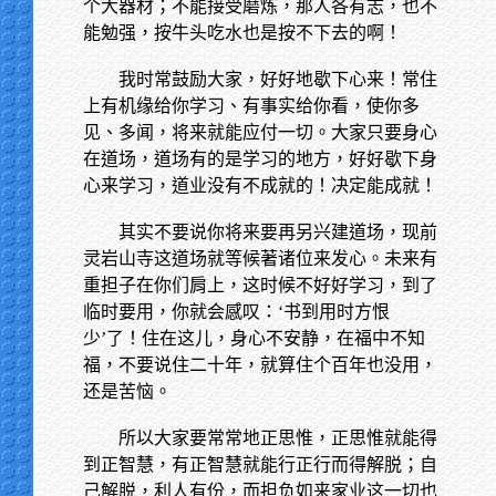
个大器材；不能接受磨炼，那人各有志，也不
能勉强，按牛头吃水也是按不下去的啊！
我时常鼓励大家，好好地歇下心来！常住
上有机缘给你学习、有事实给你看，使你多
见、多闻，将来就能应付一切。大家只要身心
在道场，道场有的是学习的地方，好好歇下身
心来学习，道业没有不成就的！决定能成就！
其实不要说你将来要再另兴建道场，现前
灵岩山寺这道场就等候著诸位来发心。未来有
重担子在你们肩上，这时候不好好学习，到了
临时要用，你就会感叹：‘书到用时方恨
少’了！住在这儿，身心不安静，在福中不知
福，不要说住二十年，就算住个百年也没用，
还是苦恼。
所以大家要常常地正思惟，正思惟就能得
到正智慧，有正智慧就能行正行而得解脱；自
己解脱，利人有份，而担负如来家业这一切也