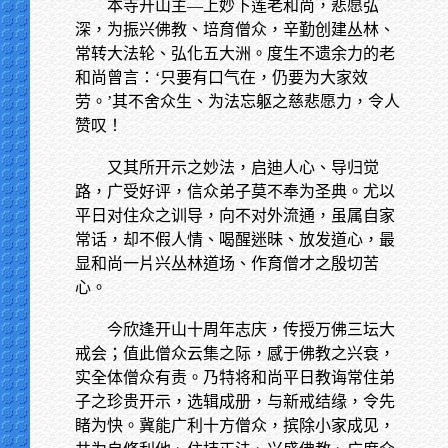
本寺开山主—上妙下莲老和尚，悲愿弘
深，为振兴佛教、培育僧众，辛勤创建丛林、
常转大法轮、弘化五大洲。度生不遗余力的老
和尚曾言：‘只要有口气在，仍要为大家效
劳。’其不舍众生、为法忘躯之慈悲愿力，令人
赞叹！
又其所开示之妙法，启迪人心、导归觉
路，广受好评，信众弟子莫不奉为圣典。尤以
平日对住众之训导，向不对外流通，虽属自家
常话，却不假人情、喝醒迷昧、放发道心，最
显和尚一片兴丛林道场、作育僧才之殷切苦
心。
今欣逢开山十周年志庆，传授万佛三坛大
戒会；值此僧众云集之际，感于佛教之兴衰，
实全体僧众有责。乃特将和尚平日教诲常住弟
子之珍贵开示，选辑成册，与新戒结缘，令先
睹为快。冀能广利十方僧众，摈除小家成见，