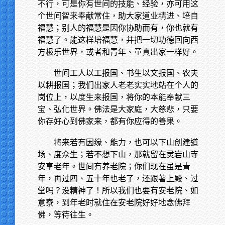
不行，可是你有世间的技能、经验，亦可用这
个世间智来奉献常住，助大家道业精进、培自
福慧；别人的福慧是因你协助而有，你也就有
福慧了。能这样培福慧，并把一切功德回向西
方极乐世界，或者和青年、童真出家一样好。
世间工人以工报国、书生以文报国、农夫
以耕报国；我们出家人老老实实地站在个人的
岗位上，以度生来报国，将你的本能奉献三
宝、弘化世界。佛法是大家庭，大慈悲，只要
你存好心到佛家来，都有你应得的善果。
将来若有因缘、能力，也可以下山创建道
场、度众生；若不想下山，那就留在灵岩山寺
安享老年。世间有养老院；你们现在虽是青
年，再过四、五十年也老了，还跟著上殿、过
堂吗？没精神了！所以我们也要有安老院、如
意寮，到年老时就住在安老院好好地念佛拜
佛，等待往生。