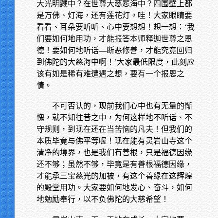
大光明藏中？在世尊大慈悲海中？四围壁上都
是万佛、灯海，还有莲花灯。哇！大家眼睛要
看看、耳朵要听听、心中要想想！想一想：‘我
们要如何地用功，才能报答本师释迦世尊之恩
德！要如何地听话—断恶修善，才能究竟回归
到佛陀的大慈海中啊！’大家最低限度，此刻应
该有如是稀有难遭遇之想，要有一个报恩之
情。
不可否认的，现前我们心中也有无量的惭
愧，就不知往昔之中，为何这样地不听话、不
守规则，到现在还在当苦恼的凡夫！但我们的
本质毕竟与佛平等喔！现在能有灵岩山寺这个
清净的境界，也是我们有善根，只是福德因缘
还不够；虽然不够，毕竟是有善根福德因缘，
才能承三宝慈光的加被，有这个善缘在这辉煌
的殿堂用功。大家要如何地发心、奋斗，如何
地勉励奉行，以不负佛陀的大慈希望！