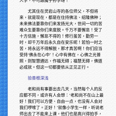
人学，不可跟魔子孙学呀！
尤其住在灵岩山寺的各位师父，不但将
来，就是现在，都是在住持佛法、绍隆佛种；
未来佛法要靠你们来发扬光大，世间一切的苦
难众生要靠你们来度脱。千万不要懈怠！受了
十方信施，懈怠不得的！修行虽苦，勤劳一
时，却千万年后永久自在安乐呢！若怕一时之
苦，将永远不得解脱，那才真苦啊！你们应当
受持‘佛永在心中’！心中有佛在，心佛之光普
照，则智慧通达，作福无碍；福慧无碍，佛道
必成就。但这一切都要依从正见正行。
验善根深浅
老和尚有事要出去几天，当然每个人的反
应都不同，或许有人会想：‘老和尚不在山上最
好！我们可以方便、自由一点，也没有人会对
我们啰嗦了。正好！’就像小学生一样，听说老
师出去了不能来上课，他们也是高兴得拍手，