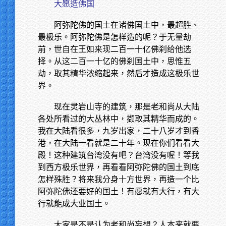
大愿造佛国
阿弥陀佛的国土在诸佛国土中，最超胜、
最极乐。阿弥陀佛是怎样造的呢？于无量劫
前，世自在王如来现二百一十亿佛刹给他选
择。从这二百一十亿的佛刹国土中，思惟五
劫，取其精华浓缩起来，然后才造成这极乐世
界。
现在灵岩山寺的建筑，那是老和尚从大陆
各处所看过的大丛林中，撷取其精华而成的。
我在大陆看很多，九岁出家，二十八岁才到香
港，在大陆一看就是二十年。现在你们看看大
殿！这种建筑台湾没有吧？台湾没有喔！等我
到西方极乐世界，再看看阿弥陀佛的国土到底
怎样殊胜？将来我分身十方世界，再造一个比
阿弥陀佛还要好的国土！有愿就有大行，有大
行就能成大业国土。
大家是不是认为老和尚妄想？人本来就要