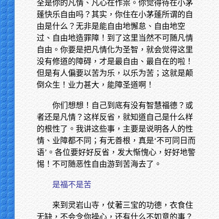
全是你的凡情、凡心在作祟。你觉得待在小茅
蓬快乐自由吗？其实，你住在小茅蓬所谓的自
由是什么？无非是能自由地懈怠、自由地空
过、自由地造罪障！到了这里当然不可随凡情
自由。你要是把凡情化为圣智，就会觉得这里
没有修道的障碍，才是最自由、最自在的啦！
但是有人偏要以苦为乐，以乐为苦；这就是颠
倒众生！业力甚大，能障圣道啊！
你们想想！自己到底有没有智慧福德？或
者还是凡情？这样反省，就知道自己是什么样
的根性了。我讲这些事，主要是说明各人的性
情、业障都不同；有无善根，真是‘不可同日而
语’。各位要好好反省，发大惭愧心，好好地警
惕！不可随恶性自由游到苦海去了。
是福不是苦
来到灵岩山寺，仗著三宝的功德，衣食住
无缺，不会令你操心，还有什么不如意的事？