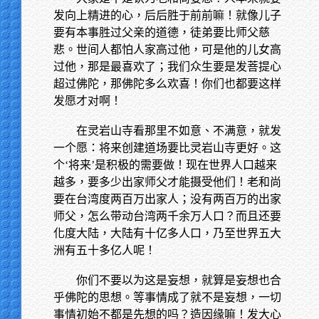
发向上精进的心，后后胜于前前嘛！就像儿子
要有本事胜过父亲的道德，徒弟要比师父慈
悲。世间人都怕人家高过他，可是他的儿女高
过他，那是最喜欢了；我们众生要是发菩提心
超过佛陀，那佛陀多么欢喜！你们也都要这样
发愿才对啊！
在灵岩山寺看那里不如意、不满意，就发
一个愿：将来创建道场要比灵岩山寺更好。这
个‘将来’是积极的需要做！现在世界人口越来
越多，要多少出家师父才能摄受他们！老和尚
要在台湾度两百万出家人；没有两百万的出家
师父，怎么带动台湾两千余万人口？而且还要
化度大陆，大陆有十亿多人口，乃至世界五大
洲有五十多亿人呢！
你们不要以为这是妄想，就算是妄想也合
乎佛陀的思想。等事情成了就不是妄想，一切
事情初始不都是先想的吗？造因缘嘛！发大心