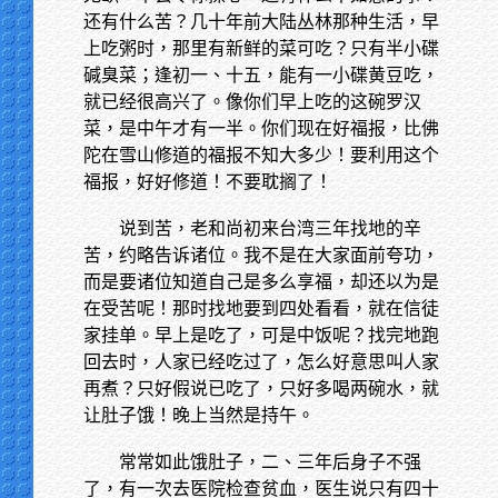
还有什么苦？几十年前大陆丛林那种生活，早
上吃粥时，那里有新鲜的菜可吃？只有半小碟
碱臭菜；逢初一、十五，能有一小碟黄豆吃，
就已经很高兴了。像你们早上吃的这碗罗汉
菜，是中午才有一半。你们现在好福报，比佛
陀在雪山修道的福报不知大多少！要利用这个
福报，好好修道！不要耽搁了！
说到苦，老和尚初来台湾三年找地的辛
苦，约略告诉诸位。我不是在大家面前夸功，
而是要诸位知道自己是多么享福，却还以为是
在受苦呢！那时找地要到四处看看，就在信徒
家挂单。早上是吃了，可是中饭呢？找完地跑
回去时，人家已经吃过了，怎么好意思叫人家
再煮？只好假说已吃了，只好多喝两碗水，就
让肚子饿！晚上当然是持午。
常常如此饿肚子，二、三年后身子不强
了，有一次去医院检查贫血，医生说只有四十