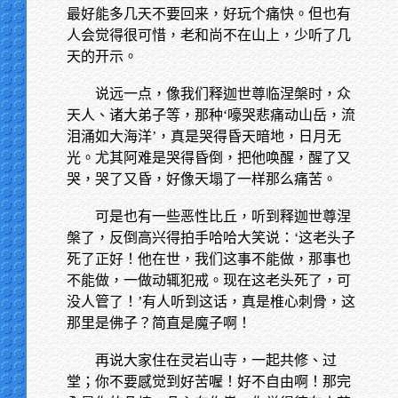
最好能多几天不要回来，好玩个痛快。但也有
人会觉得很可惜，老和尚不在山上，少听了几
天的开示。
说远一点，像我们释迦世尊临涅槃时，众
天人、诸大弟子等，那种‘嚎哭悲痛动山岳，流
泪涌如大海洋’，真是哭得昏天暗地，日月无
光。尤其阿难是哭得昏倒，把他唤醒，醒了又
哭，哭了又昏，好像天塌了一样那么痛苦。
可是也有一些恶性比丘，听到释迦世尊涅
槃了，反倒高兴得拍手哈哈大笑说：‘这老头子
死了正好！他在世，我们这事不能做，那事也
不能做，一做动辄犯戒。现在这老头死了，可
没人管了！’有人听到这话，真是椎心刺骨，这
那里是佛子？简直是魔子啊！
再说大家住在灵岩山寺，一起共修、过
堂；你不要感觉到好苦喔！好不自由啊！那完