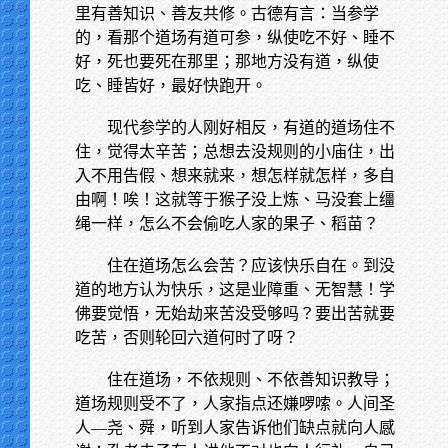
里有善知识、善友共修。古德有言：当参学
的，看那个道场有道可参，纵使吃不好、睡不
好，死也要死在那里；那地方没有道，纵使
吃、睡皆好，最好快跑开。
现代参学的人刚好相反，有道的道场住不
住，觉得太辛苦；总想去没规则的小庙住，出
入不用告假、想来就来，想怎样就怎样，多自
由啊！唉！这就等于猴子没上炼、马没套上缰
绳一样，怎么不会偷吃人家的果子、稻苗？
住在道场怎么会苦？应该快乐自在。到没
道的地方认为快乐，这是业障重、无智慧！学
佛要觉悟，无始劫来苦没受够吗？要出苦就要
吃苦，否则轮回六道何时了呀？
住在道场，不依规则、不依善知识教导；
道场规则受不了，人家指点还嫌啰嗦。人间圣
人—尧、舜，听到人家告诉他们缺点就向人感