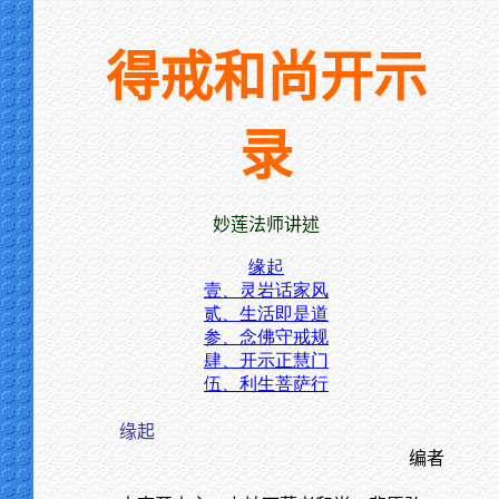
得戒和尚开示
录
妙莲法师讲述
缘起
壹、灵岩话家风
贰、生活即是道
参、念佛守戒规
肆、开示正慧门
伍、利生菩萨行
缘起
编者