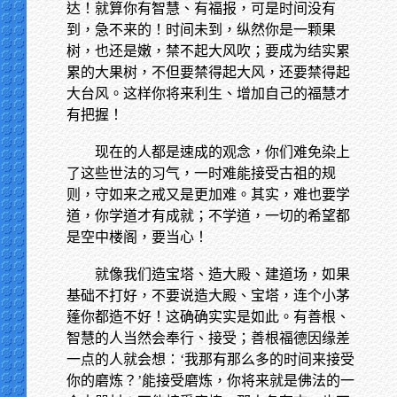
达！就算你有智慧、有福报，可是时间没有
到，急不来的！时间未到，纵然你是一颗果
树，也还是嫩，禁不起大风吹；要成为结实累
累的大果树，不但要禁得起大风，还要禁得起
大台风。这样你将来利生、增加自己的福慧才
有把握！
现在的人都是速成的观念，你们难免染上
了这些世法的习气，一时难能接受古祖的规
则，守如来之戒又是更加难。其实，难也要学
道，你学道才有成就；不学道，一切的希望都
是空中楼阁，要当心！
就像我们造宝塔、造大殿、建道场，如果
基础不打好，不要说造大殿、宝塔，连个小茅
蓬你都造不好！这确确实实是如此。有善根、
智慧的人当然会奉行、接受；善根福德因缘差
一点的人就会想：‘我那有那么多的时间来接受
你的磨炼？’能接受磨炼，你将来就是佛法的一