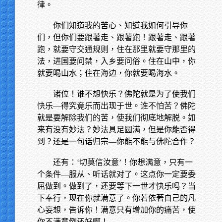
律。
你们知道我的苦心、知道我如何引导你
们，但你们要跟著走、跟著跑！跟著走、跟著
跑，就要守交通规则，住在那里就要守那里的
法，进国要问禁，入乡要问俗。住在山中，你
就要喝山水；住在海边，你就要喝海水。
诸位！谁不想快乐？佛陀就是为了使我们
快乐—得究竟乐而出现于世。谁不怕苦？佛陀
就是要解除我们的苦，使我们彻底地解脱。如
来有没有妙法？妙法具足圆满，但是你能否得
到？还是一句话归宗—你能不能与佛陀合作？
还有：‘切莫信汝意’！你想满意，只有一
个条件—服从、听话就对了。这点你一定要委
屈做到。做到了，还要等下一世才快乐吗？当
下奉行，现在你就满意了。你若依著自己的凡
心妄想，告诉你！满意只有增加你的痛苦，使
你不满意倒还好啊！