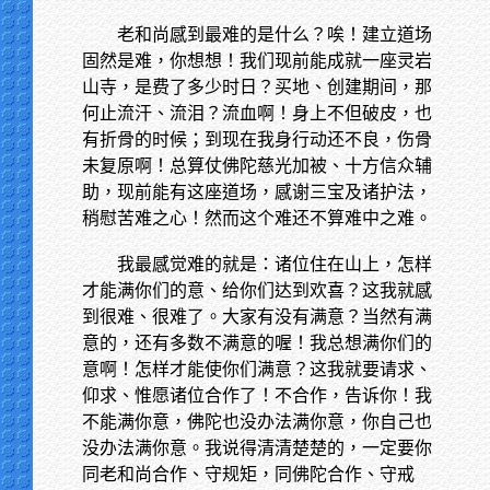
老和尚感到最难的是什么？唉！建立道场
固然是难，你想想！我们现前能成就一座灵岩
山寺，是费了多少时日？买地、创建期间，那
何止流汗、流泪？流血啊！身上不但破皮，也
有折骨的时候；到现在我身行动还不良，伤骨
未复原啊！总算仗佛陀慈光加被、十方信众辅
助，现前能有这座道场，感谢三宝及诸护法，
稍慰苦难之心！然而这个难还不算难中之难。
我最感觉难的就是：诸位住在山上，怎样
才能满你们的意、给你们达到欢喜？这我就感
到很难、很难了。大家有没有满意？当然有满
意的，还有多数不满意的喔！我总想满你们的
意啊！怎样才能使你们满意？这我就要请求、
仰求、惟愿诸位合作了！不合作，告诉你！我
不能满你意，佛陀也没办法满你意，你自己也
没办法满你意。我说得清清楚楚的，一定要你
同老和尚合作、守规矩，同佛陀合作、守戒