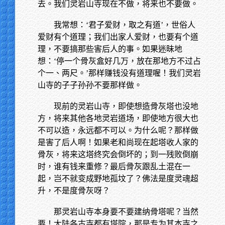
去。我们灵岩山寺现在不做，将来也不要做。
我常想：‘君子爱财，取之有道’，世俗人
爱财有个道理；我们出家人爱财，也要有个道
理，不要搞那些害后人的事。如果迷昧地
想：‘停一个骨灰盒好几万，放在那地方不过占
个一、两尺。’那样赚钱没有道理喔！我们灵岩
山寺的子子孙孙不要那样做。
现前的灵岩山寺，即使想造骨灰塔也没地
方，将来其他各地灵岩道场，即使地方很大也
不可以造，永远都不可以。为什么呢？那样做
是害了后人啊！如果老和尚现在起塔收人家的
骨灰，将来这塔终究会倒坏的；到一残败倒崩
时，谁有钱来重修？最后骨灰跟乱土混在一
起，岂不就变成野地孤坟了？佛法是度灵魂超
升，不是度骨灰呀？
那灵岩山寺本身要不要建纳骨塔呢？当然
要！大陆各古寺都有塔院，那是专为其本寺之