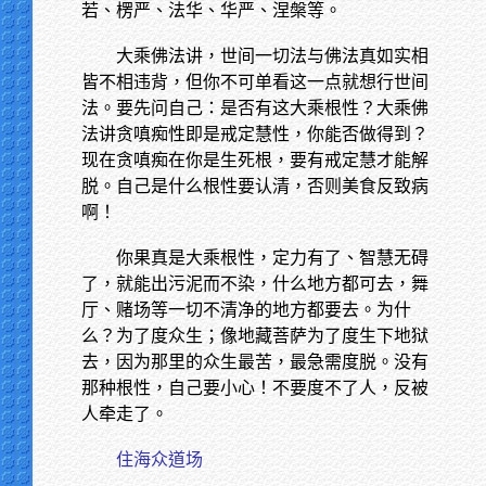
若、楞严、法华、华严、涅槃等。
大乘佛法讲，世间一切法与佛法真如实相
皆不相违背，但你不可单看这一点就想行世间
法。要先问自己：是否有这大乘根性？大乘佛
法讲贪嗔痴性即是戒定慧性，你能否做得到？
现在贪嗔痴在你是生死根，要有戒定慧才能解
脱。自己是什么根性要认清，否则美食反致病
啊！
你果真是大乘根性，定力有了、智慧无碍
了，就能出污泥而不染，什么地方都可去，舞
厅、赌场等一切不清净的地方都要去。为什
么？为了度众生；像地藏菩萨为了度生下地狱
去，因为那里的众生最苦，最急需度脱。没有
那种根性，自己要小心！不要度不了人，反被
人牵走了。
住海众道场