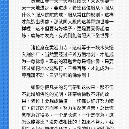
灵岩山寺一天一天地在成长，大家也要一
天一天地进步。要进步，希望诸位服从。服从
什么？服从佛陀的戒、服从常住的规则。这样
才能造出佛像，那就同大殿的这尊释迦世尊一
样喔！这不但要有好模子，更是要受得起磨
炼，磨炼才发光，有光则能普照天下全世界。
诸位身在灵岩山寺，这就等于一块木头送
入刻佛厂，当然要经过千斧万凿地刻，才能成
为一尊佛像。现前的释迦世尊是铜佛像，是要
经过如何地火烧铁打、千锤百炼，才能成为一
尊巍巍不动、三界导师的佛像啊！
如果你把凡夫的习气带到这边来，那不但
不能增加佛陀的光明，还带给佛教不好的效
果。诸位！要想成佛道，一切都要好好努力精
进，向好的方面学。努力虽然有点苦，总比懈
怠堕落好得多。一个是长进，一个是堕落，这
怎么能够比？没办法相比的！如果不努力，我
们对不起现前这个环境、万盏的灯火照射我们