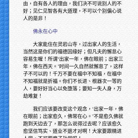
由，自有各人的理由，我们决不可说别人的不
好；见仁见智各有大道理，不可以个别偏心说
人的是非！
佛永在心中
大家能住在灵岩山寺，过出家人的生活，
当然这是你们的福德因缘好；但凡夫的懈怠心
容易生喔！所谓‘出家一年，佛在眼前；出家三
年，佛在西天。’时间一久自然就懈怠了，这样
子不可以的！千万不要在福中不知福，在福中
不知福就是折福。你们不长进、根器次一等的
人，要好好当心以免堕落；要知一失人身，万
劫难复！
我们应该要改变这个观念，‘出家一年，佛
在眼前；出家愈久，佛常在心。’不是愈久佛就
跑到天边去了，那怎么说得过去呢？应该愈久
愈坚信笃实、道业不退才对啊！大家要跟精进