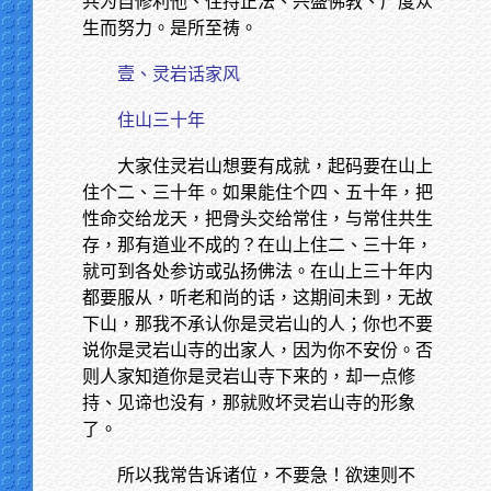
共为自修利他、住持正法、兴盛佛教、广度众
生而努力。是所至祷。
壹、灵岩话家风
住山三十年
大家住灵岩山想要有成就，起码要在山上
住个二、三十年。如果能住个四、五十年，把
性命交给龙天，把骨头交给常住，与常住共生
存，那有道业不成的？在山上住二、三十年，
就可到各处参访或弘扬佛法。在山上三十年内
都要服从，听老和尚的话，这期间未到，无故
下山，那我不承认你是灵岩山的人；你也不要
说你是灵岩山寺的出家人，因为你不安份。否
则人家知道你是灵岩山寺下来的，却一点修
持、见谛也没有，那就败坏灵岩山寺的形象
了。
所以我常告诉诸位，不要急！欲速则不