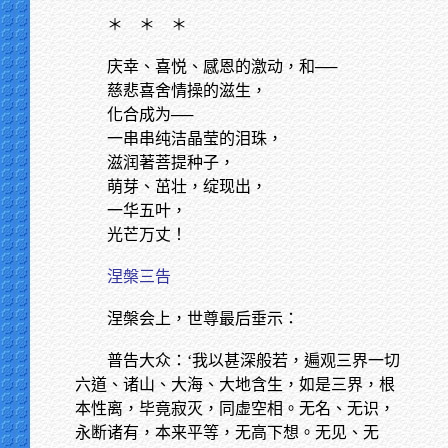
＊
＊ ＊
庆幸、喜悦、感恩的激动，和──
慈悲喜舍情操的滋生，
化合成为──
一串串纯洁晶莹的泪珠，
滋润著菩提种子，
萌芽、茁壮，绽现出，
一华五叶，
光芒万丈！
涅槃三告
涅槃会上，世尊最后垂示：
普告大众：‘我以甚深般若，遍观三界一切
六道、诸山、大海、大地含生，如是三界，根
本性离，毕竟寂灭，同虚空相。无名、无识，
永断诸有，本来平等，无高下想。无见、无