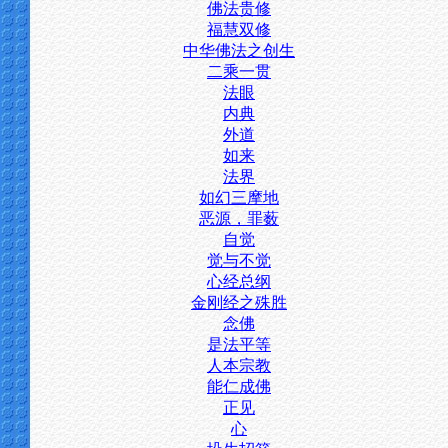
佛法贵修
福慧双修
中华佛法之创生
二乘一贯
法眼
内典
外道
如来
法界
如幻三摩地
恶源，罪薮
自觉
觉与不觉
心经总纲
金刚经之殊胜
念佛
是法平等
人本宗教
能仁成佛
正见
心