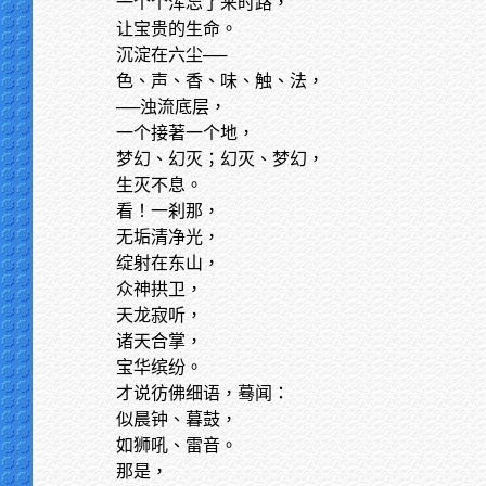
一个个浑忘了来时路，
让宝贵的生命。
沉淀在六尘──
色、声、香、味、触、法，
──浊流底层，
一个接著一个地，
梦幻、幻灭；幻灭、梦幻，
生灭不息。
看！一刹那，
无垢清净光，
绽射在东山，
众神拱卫，
天龙寂听，
诸天合掌，
宝华缤纷。
才说彷佛细语，蓦闻：
似晨钟、暮鼓，
如狮吼、雷音。
那是，