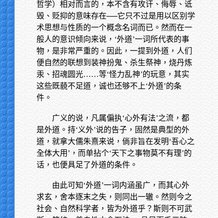
哲学）相对而言的，本不含有攻讦、侮辱、诋
毁、贬抑的意味存在──它只不过是用以区别学
术思想与性质的一个概念名词而已。然而在一
般人的意识倾向来说，‘外道’一词所代表的事
物，是非常严重的。因此，一提到外道，人们
便自然的联想到装神扮鬼、杀生祭神，烧丹炼
汞、招魂圆光……等‘怪力乱神’的玩意，其实
这些既藐不足道，诚也还够不上‘外道’的条
件。
广义的说，凡属偏执‘心外有法’之流，都
是外道。持‘义外’说的告子，固然是典型的外
道，就拿大儒朱熹来说，倘非旨在发明‘吾心之
全体大用’，而单拈个‘天下之事物莫不有理’的
话，也便具足了外道的条件。
由此可知‘外道’一词内涵虽广，而其心外
求玄，舍本逐末之失，则同出一辙。然则今之
社会、自然科学者，皆为外道乎？斯则不可武