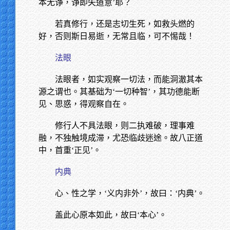
本无诤，诤即失道意’耶？
若真修行，还是志切生死，如救头燃的
好，否则斯日易逝，无常且临，可不惕哉！
法眼
法眼者，如实观察一切法，而能洞澈其本
源之谓也。其基础为‘一切种智’，其功德能断
见、思惑，得观察自在。
修行人不具法眼，则二执难破，理事难
融，不独触境成滞，尤恐临歧迷途。故八正道
中，首重‘正见’。
内典
心、性之学，‘义内非外’，故曰：‘内典’。
盖此心原本如此，故曰‘本心’。