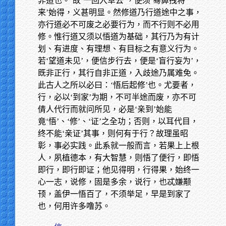
非道也。’故‘一回入草去’，便须‘蓦鼻拽将
来’始得，义甚明显。然修道乃行道途中之事，
亦行道必不可废之必要行为，而不行则不必用
修。惟行道又须以悟道为基础，其行乃为有计
划、有进度、有理想、有目标之有意义行为。
若‘望道未见’，便信步行去，便是‘盲行妄为’，
既非正行，其行自非正道，入歧途乃属难免。
此古人之所以必曰：‘悟后起修’也。尤要者，
行，必以‘到家’为期，不可半途而废，亦不可
倩人代行而就问所见，必是‘亲到’始能
竟‘悟’、‘修’、‘证’之全功；否则，以耳代目，
终不能‘亲证’其事，则何有于行？故理虽昭
彰，事必实践。此系就一般而言，若果上上根
人，夙植德本，有大智慧，则悟了便行，即悟
即行，即行即证；他见得明，行得果，始终一
心一志，说修，固是多余，说行，也忒嫌颟
顸，盖伊一悟百了，不须举足，早是到家了
也，何用许多噜苏。