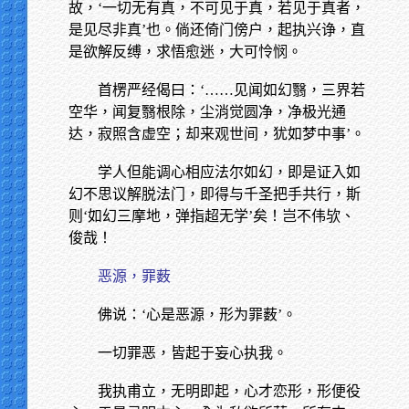
故，‘一切无有真，不可见于真，若见于真者，
是见尽非真’也。倘还倚门傍户，起执兴诤，直
是欲解反缚，求悟愈迷，大可怜悯。
首楞严经偈曰：‘……见闻如幻翳，三界若
空华，闻复翳根除，尘消觉圆净，净极光通
达，寂照含虚空；却来观世间，犹如梦中事’。
学人但能调心相应法尔如幻，即是证入如
幻不思议解脱法门，即得与千圣把手共行，斯
则‘如幻三摩地，弹指超无学’矣！岂不伟欤、
俊哉！
恶源，罪薮
佛说：‘心是恶源，形为罪薮’。
一切罪恶，皆起于妄心执我。
我执甫立，无明即起，心才恋形，形便役