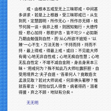
戒、由根本五戒至无上三昧耶戒，中间甚
多讲求，若是上上根器，受三昧耶戒已，从生
到死，定慧圆明，所作无心，所作亦无碍，枝
节何屑一谈。倘非上根，则困知勉行，大德传
授、悲心加持，慈悲护念，皆不可少。必如斯
乃期由勉强到自然，而‘从心所欲不逾矩。’以
臻‘一心不生，万法无咎。’不持而持，持而不
持，最上得戒，得最上戒。或曰：不见能大师
有偈‘心地无非自性戒；心地无痴自性慧；心地
无乱自性定，不增不减自金刚，身去身来本三
昧。’用戒何为？殊不知此乃大师吐露肝胆，自
受用境界之‘夫子自道。’吾辈何人？竟敢造次
孟浪见取？若对大师说戒，何异佛头著秽？惟
就吾辈言，则恰似饥人得食，病者得药，溺者
得援，弃之不顾，地狱有分矣。
无无明