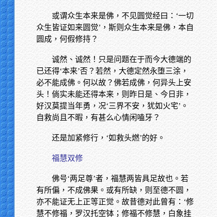
或谓众生本来是佛，不见圆觉经曰：‘一切
众生皆证如来圆觉’，斯则众生本来是佛，本自
圆成，何假修持？
诚然、诚然！只是问题在于而今大德端的
已还得‘本来’否？若然，大德定然永堕三涂，
必不能成佛。何以故？佛若成佛，何异头上安
头！倘实未能还得本来，则昨日是、今日非，
好汉莫提当年勇，况‘三界不安，犹如火宅’。
自救尚且不暇，有甚么心情闲嗑牙？
还是加紧修行，‘如救头燃’的好。
福慧双修
佛号‘两足尊’者，福慧两皆具足故也。若
有所偏，不成佛果。或有所缺，则至德不圆，
亦不能证无上正等正觉。故昔德对此曾有：‘修
慧不修福，罗汉托空钵；修福不修慧，白象挂