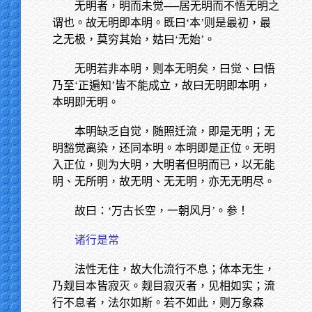
无明者，明而未觉──居无明而不悟无明之
谓也。故无明即本明。既曰‘本’则是最初，最
之无极，莫穷其始，姑曰‘无始’。
无明若非本明，则本无明矣，曰觉、曰悟
乃至‘正遍知’皆不能成立，故曰无明即本明，
本明即无明。
本明缺乏自觉，随照迁流，即是无明；无
明豁觉离染，还同本明。本明即是正位。无明
入正位，则为大明，大明者但明而已，以无能
明、无所明，故无明、无无明，亦无无明尽。
故曰：‘万古长空，一朝风月’。参！
诸行是常
法性无住，故大化流行不息；体本无生，
乃觌目本皆寂灭。觌目寂灭者，见相如实；流
行不息者，法尔如斯。若不如此，则万象森