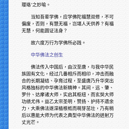
璎珞’之妙喻。
当知吾辈学佛，应学佛陀福慧双修，不可
偏废，否则，有慧无福，岂堪人天供养？有福
无慧，何能圆证法身？
故六度万行为学佛所必践。
中华佛法之创生
佛法传入中国后，由汉至唐，与我中华民
族固有文化，经过几番相斥而相印，冲击而融
合的长期凝结、孕育过程，至盛唐乃升华突出
风格独标的中华佛法新精神。其间，远、肇、
罗什、达摩诸大师，实启其枢纽，而玄奘大师
功绩尤伟。益乙太宗圣明，赞扬、护持不遗余
力，大乘佛法遂深植根柢而萌芽茁壮，乃有稍
后以惠能大师为代表之典型中华佛法的迸射万
丈光芒。