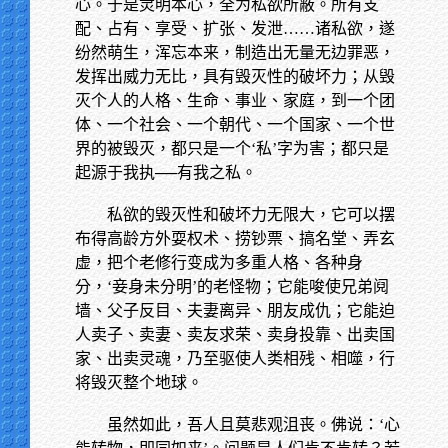
心。于是灵明本心，全为私欲所蔽。所有支
配、占有、享受、扩张、发泄……诸私欲，遂
纷然萌生，浑忘本来，制造出无量无边罪恶，
发挥出威力无比，具有毁灭性的破坏力；从毁
灭个人的人格、生命、事业、家庭，到一个团
体、一个社会、一个朝代、一个国家、一个世
界的被毁灭，都只是一个‘私’字为害；都只是
起源于我执──有我之私。
私欲的毁灭性和破坏力无限大，它可以摆
布得高龄方外耍权术、捞钞票、搞名堂、弄玄
虚，把个老修行变成为多重人格、各种身
分，‘妾身未分明’的老怪物；它能唆使兄弟阋
墙、父子反目、夫妻离异、朋友成仇；它能迫
人卖子、卖妻、卖友求荣、卖身投靠、出卖国
家、出卖灵魂，乃至驱使人类相残、相噬，行
将毁灭整个地球。
虽然如此，吾人且莫悲观沮丧。佛说：‘心