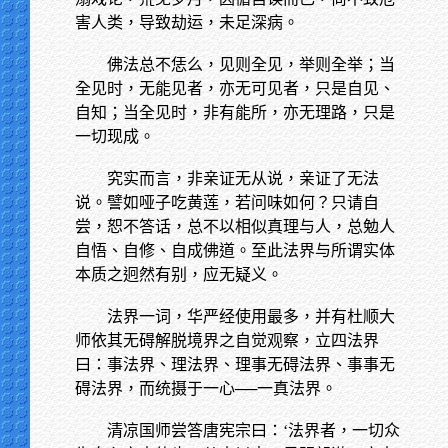
害人类，导致劫运，未足深病。
佛法总不恁么，见则全见，举则全举；当
全见时，无能见者，亦无可见者，只是自见、
自知；当全见时，非有能所，亦无理路，只是
一切现成。
究实而言，非亲证无从说，亲证了无法
说。譬如哑子吃黄莲，若问味如何？只请自
尝，恕不答话，总不以相似真理与人，总勉人
自悟、自修、自成佛道。至此法界与所谓实体
本质之迥然有别，应无疑义。
法界一词，华严经使用最多，并有杜顺大
师依其无碍解脱境界之自觉观察，立四法界
曰：事法界、理法界、理事无碍法界、事事无
碍法界，而统摄于一心──一真法界。
清凉国师尝答唐宪宗曰：‘法界者，一切众