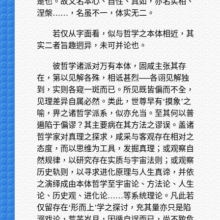
是也。故又名本心、自性、真如，亦名实相、
涅槃……，名虽不一，体实无二。
若仅从字面看，似与哲学之本体相近，其
实二者旨趣迥异，未可并论也。
彼哲学诸派对万有本体，固咸主张其存
在，第以见解各殊，相诋甚烈──各诩见解独
到，实则各窥一斑而已。所见既皆偏而不全，
见理差异自属必然。类此，世尊早有‘摸象’之
喻，畀之诸哲学派系，似亦允当。至其何以普
遍陷于偏谬？其主要病在其方法之谬误。盖诸
哲学家对真理之探求，咸采与客观存在相对之
态度，而以思维为工具，发掘真理；或观察自
然规律，以研究存在实质与宇宙法则；或观察
历史轨则，以寻求进化原理与人生真谛，并依
之演绎成由本体哲学至宇宙论、方法论、人生
论、历史观、进化论……等系统理论。凡此若
仅留存在‘形而上’学之探讨，充其量亦只是陷
溺戏论，荒芜岁月，因循自误而已，尚不致危