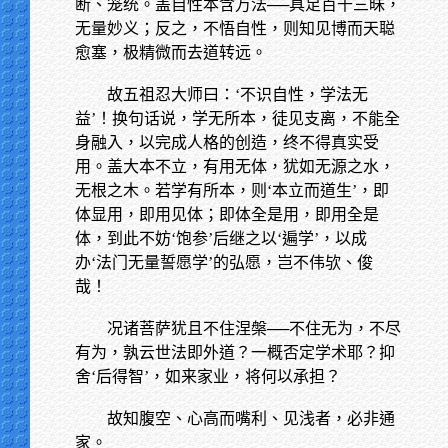
断、笼统。盖自性本含万法──具足百千三昧，
无量妙义；反之，不悟自性，则知见博而天聪
愈塞，极精微而去道转远。
故五祖忍大师曰：‘不识自性，学法无
益’！换句话说，学无所本，徒见支离，不能全
身融入，以完成人格的创造，终不得真实受
用。盖大本不立，有用无体，犹如无源之水，
无根之木。若学有所本，则‘本立而道生’，即
体显用，即用见体；即体全是用，即用全是
体，到此不妨‘饱参’后继之以‘遍学’，以成
办‘法门无量誓愿学’的弘愿，岂不伟欤、俊
哉！
况诸菩萨犹且不住涅槃──不住无为，不尽
有为，孰云世法即外道？一概否定学术耶？抑
舍‘后得智’，如来家业，将何以承担？
故知腹空、心高而嘴利、见浅者，必非通
家。