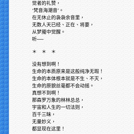
觉者的礼赞，
‘梵音海潮音’。
在无休止的袅袅余音里，
无数人天已经、正在、将要，
从梦魇中觉醒。
听──
＊
＊ ＊
没有想到啊！
生命的本质原来是这般纯净无瑕！
生命的本体根本就是不生、不灭，
生命的原貌丝毫都不会动摇。
真想不到啊！
那森罗万象的林林总总，
宇宙和人生的一切法则，
百千三昧，
无量妙义，
都显现在这里！