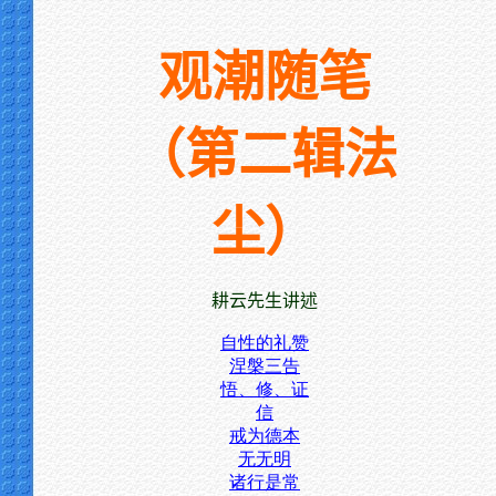
观潮随笔
（第二辑法
尘）
耕云先生讲述
自性的礼赞
涅槃三告
悟、修、证
信
戒为德本
无无明
诸行是常