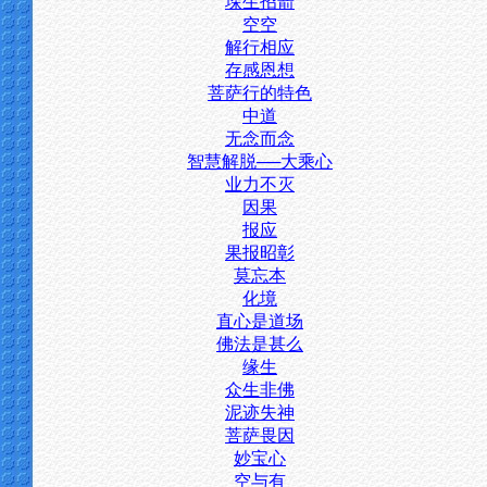
垛生招箭
空空
解行相应
存感恩想
菩萨行的特色
中道
无念而念
智慧解脱──大乘心
业力不灭
因果
报应
果报昭彰
莫忘本
化境
直心是道场
佛法是甚么
缘生
众生非佛
泥迹失神
菩萨畏因
妙宝心
空与有