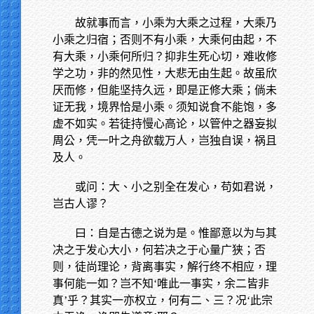
故就事而言，小乘为大乘之过程，大乘乃
小乘之归宿；否则不有小乘，大乘何由起，不
有大乘，小乘何所归？抑非生死心切，难收修
学之功，非的然见性，大悲无由生起。故虽欣
厌而修，但能坚持久远，即是正修大乘；倘未
证无我，境界恰是小乘。须知说食不能饱，多
虚不如实。若徒持慢心高论，以管仲之器妄拟
周公，凭一叶之舟欲载万人，岂独自误，祸且
及人。
或问：大、小之别全在发心，苟如君说，
岂古人谬？
曰：自是古德之说为是。惟鄙意以为与其
决之于发心大小，何若决之于心量广狭；否
则，徒尚理论，背离事实，解行终不相应，理
事何能一如？岂不知‘唯此一事实，余二皆非
真’乎？其实一亦权立，何有二、三？况‘此宗