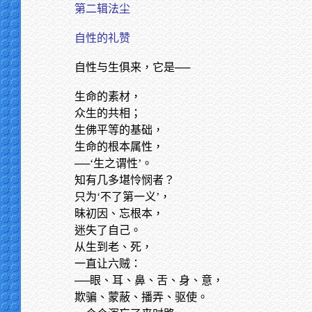
第二辑法尘
自性的礼赞
自性与生俱来，它是──
生命的素材，
众生的共相；
生佛平等的基础，
生命的根本属性，
──‘生之谓性’。
知有几多堪怜悯者？
只为‘不了第一义’，
昧初因、忘根本，
迷失了自己。
从生到老、死，
一直让六贼：
──眼、耳、鼻、舌、身、意，
欺骗、蒙蔽、播弄、驱使。