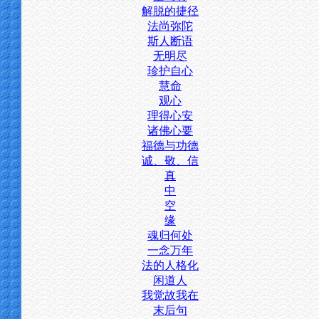
解脱的捷径
法尚弥陀
斯人断语
无明尽
珍护自心
慧命
观心
理得心安
诸佛心要
福德与功德
诚、敬、信
真
中
空
缘
魂归何处
一念万年
法的人格化
闲道人
我觉故我在
末后句