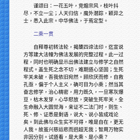
谨颂曰：一花五叶，竞煽宗风，枝叶抖
尽，不立一尘；人天归信，魔外潜踪，颖异之
士，悉入此宗。中华佛法，于焉定型。
二乘一贯
自释尊初转法轮，揭橥四谛法印，迄宣说
方等建大法幢为佛法发展的完整过程。此一过
程，同时也明确显示出佛法建立与修学之自然
程式。盖生死之念不切，难期道心坚固；生死
牢关未破，吾我依旧宛然。顾欣厌而修，自救
孔亟，偏于个人主义，确可目为小乘；然当其
奋志修学，治心精密，用力既久，一旦寒灰爆
豆，枯木发芽，心华怒放，突破生死牢关，全
生命融入大圆觉海，亲证不二法门时，则生、
死、修、证悉是剩语，说大、说小皆成戏论
矣。到此佛与众生实不可得，唯是自在，更无
人我。故虽兴慈运悲而迥超无我；智周万物实
非因分别。试道看，是大乘、是小乘？