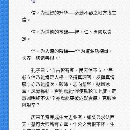
信
信，为理智的升华──必臻不疑之地方堪言
信。
信，为道德的基础──智、仁、勇赖以肯
定。
信，为入道的阶梯──‘信为道源功德母，
长养一切诸善根。’
孔子曰：‘自古皆有死，民无信不立。’盖
必立信乃能肯定人格，坚持真理智，发挥真情
感；亦乃能造次、颠沛，志向愈坚，朔风冰
雪，风骨弥劲，否则焉能‘假使铁轮顶上旋，定
慧圆明终不失’？亦焉能突破危疑震撼，克服险
阻艰辛？
历来圣贤完成伟大志业者，如奘公求法西
天，慧可大师断臂立雪，什公之舌根不坏，生