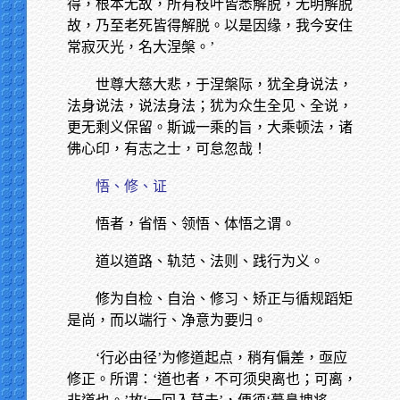
得，根本无故，所有枝叶皆悉解脱，无明解脱
故，乃至老死皆得解脱。以是因缘，我今安住
常寂灭光，名大涅槃。’
世尊大慈大悲，于涅槃际，犹全身说法，
法身说法，说法身法；犹为众生全见、全说，
更无剩义保留。斯诚一乘的旨，大乘顿法，诸
佛心印，有志之士，可怠忽哉！
悟、修、证
悟者，省悟、领悟、体悟之谓。
道以道路、轨范、法则、践行为义。
修为自检、自治、修习、矫正与循规蹈矩
是尚，而以端行、净意为要归。
‘行必由径’为修道起点，稍有偏差，亟应
修正。所谓：‘道也者，不可须臾离也；可离，