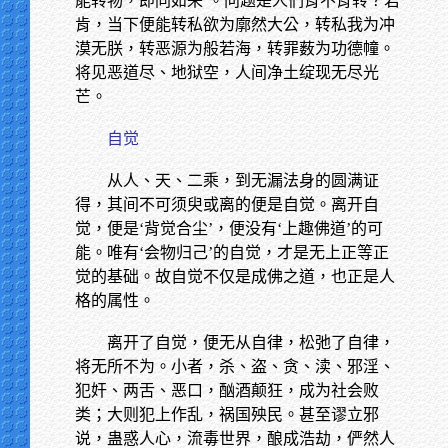
能转物，即同如来’。问题是人们肯不肯转？若
肯，当下便能转私欲为廓然大公，转私我为冲
漠无朕，转恶源为般若海，转罪薮为功德幢。
将见恶道尽、地狱空，人间净土绽现无尽光
芒。
自觉
从人、天、二乘，到无漏法身的圆满证
得，其间不可须臾或离的便是自觉。离开自
觉，便是‘背觉合尘’，便没有‘上趣佛道’的可
能。唯有‘会物归己’的自觉，才是无上正等正
觉的基础。故自觉不仅是成佛之道，也正是人
格的属性。
离开了自觉，便无从自律，松弛了自律，
将无所不为。小者，杀、盗、贪、渎、邪淫、
犯奸、两舌、恶口，酗酒颠狂，成为社会败
类；大则犯上作乱，祸国殃民。甚至谬立邪
说，蛊惑人心，流毒世界，酿成浩劫，俨然人