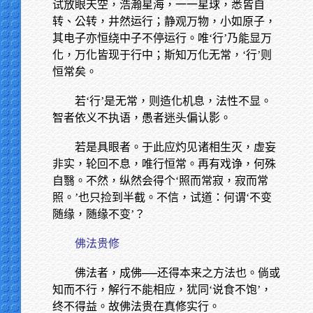
试放眼天空，浩瀚星海，一一星球，悉皆自
转、公转，井然运行；静观万物，小如原子，
其电子亦恒绕中子不停运行。唯‘行’乃能显万
化，万化皆现于行中；斯知万化无常，‘行’则
恒常矣。
若‘行’是无常，则造化机息，法性不显。
智者依义不执语，愚者迷头偏认影。
若是具眼者。于此应灼见诸相生灭，虚妄
非实，轮回不息，唯行恒常。再有戏诤，何殊
自翳。不然，纵然会得个‘照而常寂，寂而常
照。’也只捡到半截。不信，试道：何谓‘不变
随缘，随缘不变’？
佛法贵修
佛法者，成佛──还得本来之方法也。倘或
知而不行，解行不能相应，犹同‘说食不饱’，
终不得益。故佛法贵在真修实行。