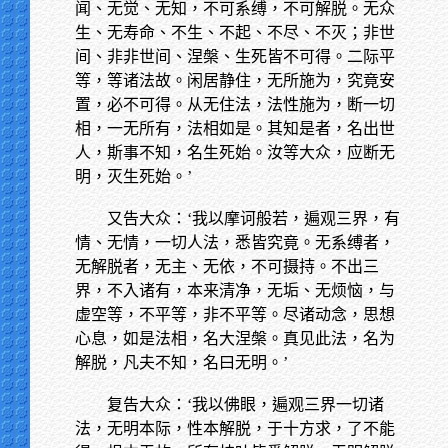
闻、无觉、无知，不可系缚，不可解脱。无众
生、无寿命、不生、不起、不尽、不灭；非世
间、非非世间、涅槃、生死皆不可得。二际平
等，等诸法故。闲居静住，无所施为，究竟安
置，必不可得。从无住法，法性施为，断一切
相，一无所有，法相如是。其知是者，名出世
人，斯事不知，名生死始。汝等大众，应断无
明，灭生死始。’
又告大众：‘我以摩诃般若，遍观三界，有
情、无情，一切人法，悉皆究竟。无系缚者，
无解脱者，无主、无依，不可摄持。不出三
界，不入诸有，本来清净，无垢、无烦恼，与
虚空等，不平等，非不平等。尽诸动念，思想
心息，如是法相，名大涅槃。真见此法，名为
解脱，凡夫不知，名曰无明。’
复告大众：‘我以佛眼，遍观三界一切诸
法，无明本际，性本解脱，于十方求，了不能