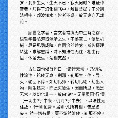
罗，刹那生灭，生灭不已，寂灭何时？唯证种
智者，乃得于幻化翻飞中，触目菩提；于分别
法相中，觌波知水。智者不惑，故无诤亦无戏
论。
顾世之学者，言玄者常执无中生有之谬，
语哲学每陷道器混淆之失。不落空亡，便是机
械，尽是见翳成障，直同治丝益棼，斯皆探理
转迷，求解愈缚，殊不知法性无住，相由行
显，体虽无生，法相宛然。
古仙四句偈首句曰：‘诸行无常’，乃谓法
性流注，轮转无息，刹那、刹那生、住、异、
灭，轮回不停。如幻化师，转幻化轮，幻出人
物，瞬生还灭，而此灭彼生，因而所显，悉是
无常。以幻化非一，故曰‘诸’。无常虽因‘行’显
（一切由‘行’中来，仍到‘行’中去），以法性无
住故，‘行’则恒常。虽则‘凡所有相，皆是虚
妄。’然一切有相，莫不炽然流转，刹那不停。