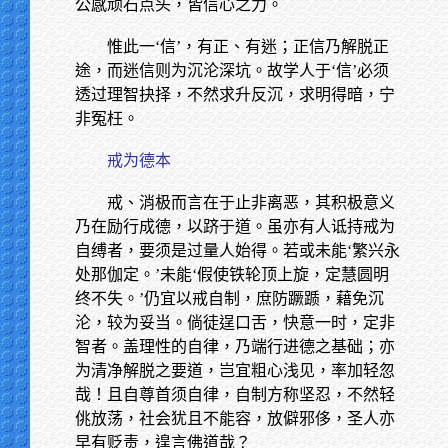
公感顽石点头，皆信心之力。
惟此一‘信’，有正、有迷；正信乃解脱正
途，而迷信则为沉沦深坑。故学人于‘信’必须
透过理智抉择，不然求升反沉，求明得暗，宁
非冤枉。
戒为德本
戒、消极而言在于止非离恶，其积极意义
乃在励行成德，以跻于道。虽亦有人诋持戒为
自缚者，要须是过量人始得。若或未能‘繁兴永
处那伽定。’未能‘假使铁轮顶上旋，定慧圆明
终不失。’仍宜以戒自制，庶防蹶踬，藉免沉
沦，较为妥当。倘徒逞口舌，快意一时，定非
智者。盖理性的自律，乃端行进德之基础；亦
为清净解脱之要道，岂宜粗心浅见，率加轻忽
哉！且自尊首须自律，自制方称坚忍，不然轻
佻放荡，社会犹且不能容，放僻邪侈，圣人亦
早有贬责，遑言佛道哉？