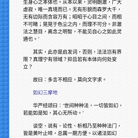
生身心之本体也。从本以来，灵明朗澈，广大
虚寂，唯一真境而已。无有形貌而森罗大千，
无有边际而含容万有；昭昭于心目之间，而相
不可睹；晃晃于色尘之内，而理不可分。非澈
法之慧目，离念之明智，不能见自心之如此灵
通也。’
其实，此亦是启发词，否则，法法岂有界
限？真理宁有领域？抑且若有本体向何处安
立？
故曰：多言不相应，莫向文字求。
如幻三摩地
华严经颂曰：‘世间种种法，一切皆如幻，
若能如是知，其心无所动。’
谈空、说有、论性、析相乃至种种法门，
皆是黄叶止啼，总属一期方便。以诸法如幻