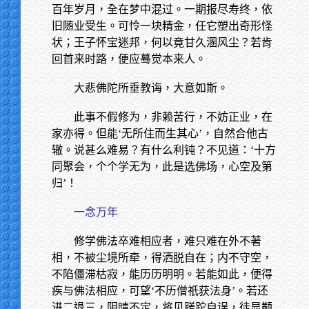
百年岁月，全在梦中混过。一期报尽寿终，依
旧随业受生。可怜一块精金，任它塑出奇形怪
状；王子怀宝迷邦，何以竟甘久溷风尘？若肯
回首来时路，便应蓦觉本来人。
大悲佛陀所垂教诲，大意如斯。
此事不假修为，非赖苦行，不妨正业，在
家亦得。但能‘无所住而生其心’，自然合他古
辙。说甚么难易？有什么利钝？不见道：‘十方
同聚会，个个学无为，此是选佛场，心空及第
归’！
一念万年
修学佛法卒难相应者，难只难在外不著
相，不被尘境所牵，得洒脱自在；内不守空，
不陷僵滞枯寂，能历历明明。若能如此，便得
疾与佛法相应，可望‘不历僧祇获法身’。若还
进二退三，阴晴不定，将见蹉跎自误，徒显颟