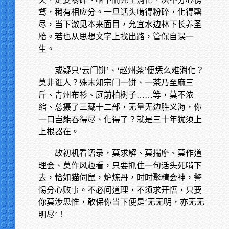
骛，稍有相应分。一旦话头啃得粉碎，化得罄
尽，当下澈见本来面目，允宜水边林下长养圣
胎。若也从思想文字上找出路，管保自误一
生。
或疑只‘云门饼’、‘赵州茶’便恁么难消化？
莫非诳人？殊未知宗门一饼、一茶乃至麻三
斤、青州布衫、庭前柏树子……等，莫不浓
缩、总摄了三藏十二部，无量无边胜义海，你
一口岂能吞得尽、化得了？就是三十年犹须上
上根器在。
故初机看语录，莫求解、莫揣摩、莫作道
理会、莫作风趣看，只要抓住一句话头死啃下
去，恰如猫伺鼠，炉炼丹，时时聚精会神，警
惕分心败事。不必问道理，不须求开悟，只要
你莫涉思惟，敢保你当下便是‘无无明，亦无无
明尽’！