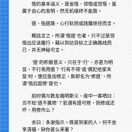
悟的基本涵义，是省悟、领悟或觉悟，虽
属于自心的发明，然无机缘终不能致。
道，指道路，心行轨则或践履途径而言。
概括言之，所谓‘悟道’也者，只不过是领
悟出应该履行，藉以到达目标之正确路线而
已，并无神秘可言。
‘道’的积极意义，只在于‘行’，亦甚为明
显，不行焉用道？‘行有不得’或‘偶犯他家禾
苗’时，便应急加修正，斯即名为‘修道’，所
谓‘悟后起修’是也。
前时偶与数友揭明斯义，座中一客哂曰：
岂不知‘道不属修’？若谓有道可修，则修成还
坏，用修作么？
余曰：多谢指示。既是到家的人，何不坐
享清福，缺你甚么来著？