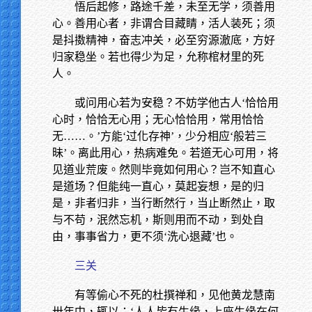
悟后起修，路途千差，未至无学，须善用
心。善用心者，非谓合目藏睛，活人装死；须
是抖擞精神，奋志冲关，必至穷源澈底，方好
归家稳坐。若也得少为足，允称棺材里的死
人。
或问用心若为安稳？不妨学他古人‘恰恰用
心时，恰恰无心用；无心恰恰用，常用恰恰
无……。’方能‘过化存神’，少分相应‘般若三
昧’。离此用心，热病难免。若道无心可用，将
见道业荒废。然则毕竟如何用心？岂不知直心
是道场？但能纯一直心，莫起妄想，是的归
是，非者归非，当行断然行，当止断然止，取
与不苟，泯然忘机，斯则用而不动，到处自
由，事事省力，更不须‘洗心退藏’也。
三关
有等偷心不死的杜撰禅和，见他黄龙慧南
卅年中，辄以：‘人人皆有生缘，上座生缘在何