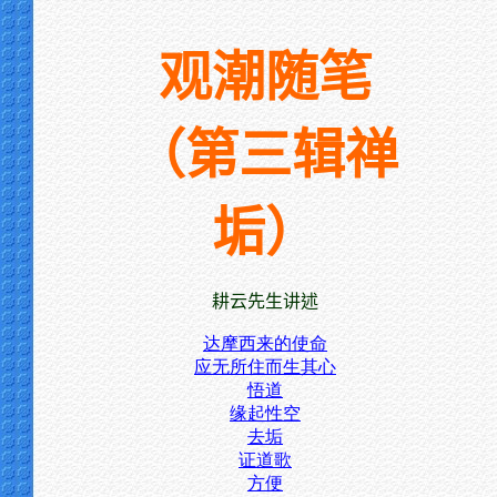
观潮随笔
（第三辑禅
垢）
耕云先生讲述
达摩西来的使命
应无所住而生其心
悟道
缘起性空
去垢
证道歌
方便