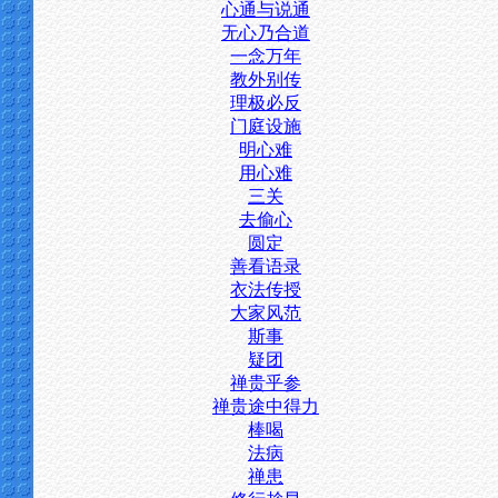
心通与说通
无心乃合道
一念万年
教外别传
理极必反
门庭设施
明心难
用心难
三关
去偷心
圆定
善看语录
衣法传授
大家风范
斯事
疑团
禅贵乎参
禅贵途中得力
棒喝
法病
禅患