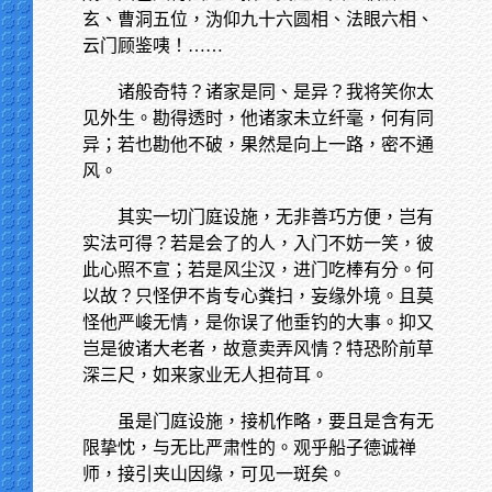
玄、曹洞五位，沩仰九十六圆相、法眼六相、
云门顾鉴咦！……
诸般奇特？诸家是同、是异？我将笑你太
见外生。勘得透时，他诸家未立纤毫，何有同
异；若也勘他不破，果然是向上一路，密不通
风。
其实一切门庭设施，无非善巧方便，岂有
实法可得？若是会了的人，入门不妨一笑，彼
此心照不宣；若是风尘汉，进门吃棒有分。何
以故？只怪伊不肯专心粪扫，妄缘外境。且莫
怪他严峻无情，是你误了他垂钓的大事。抑又
岂是彼诸大老者，故意卖弄风情？特恐阶前草
深三尺，如来家业无人担荷耳。
虽是门庭设施，接机作略，要且是含有无
限挚忱，与无比严肃性的。观乎船子德诚禅
师，接引夹山因缘，可见一斑矣。