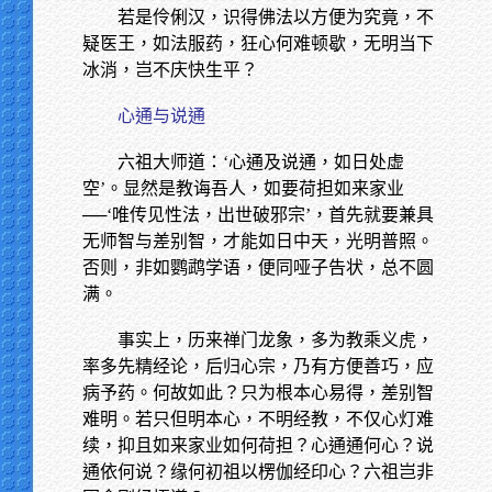
若是伶俐汉，识得佛法以方便为究竟，不
疑医王，如法服药，狂心何难顿歇，无明当下
冰消，岂不庆快生平？
心通与说通
六祖大师道：‘心通及说通，如日处虚
空’。显然是教诲吾人，如要荷担如来家业
──‘唯传见性法，出世破邪宗’，首先就要兼具
无师智与差别智，才能如日中天，光明普照。
否则，非如鹦鹉学语，便同哑子告状，总不圆
满。
事实上，历来禅门龙象，多为教乘义虎，
率多先精经论，后归心宗，乃有方便善巧，应
病予药。何故如此？只为根本心易得，差别智
难明。若只但明本心，不明经教，不仅心灯难
续，抑且如来家业如何荷担？心通通何心？说
通依何说？缘何初祖以楞伽经印心？六祖岂非