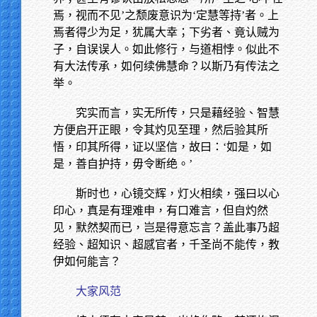
焉，视而不见’之颓废意识为‘定慧等持’者。上
焉者得少为足，犹属大幸；下劣者、竟认贼为
子，自误误人。如此修行，与道相悖。似此不
有大法传承，如何续佛慧命？以斯乃有传法之
举。
究实而言，实无所传，只是藉经验、智慧
方便启开正眼，令其灼见至理，然后验其所
悟，印其所得，证以坚信，故曰：‘如是，如
是，善自护持，毋令断绝。’
斯时也，心镜交辉，灯火相续，强曰以心
印心，真是有理难申，有口难言，但自灼然
见，默然契而已，岂是得意忘言？盖此事乃超
经验、超知识、超感官者，千圣尚不能传，教
伊如何能言？
大家风范