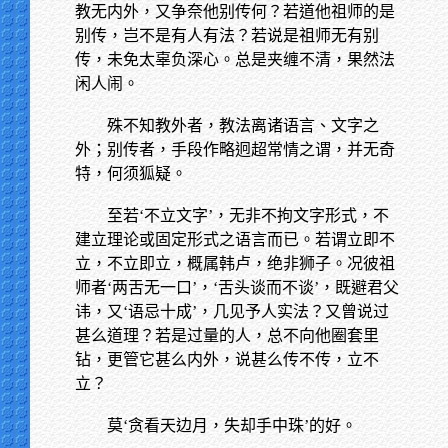
教无内外，又争奈他别传何？若道他祖师的是
别传，岂不是有人有法？若说是祖师无有别
传，未免太辜负深心。总是夹缠不清，果然法
闲人闹。
殊不知教外者，教法离诸语言、文字之
外；别传者，手段作略迥超常情之谓，并无奇
特，何须狐疑。
至若‘不立文字’，无非不拘文字形式，不
建立理论或固定形式之语言而已。若谓立即不
立，不立即立，概属韩卢，绝非狮子。况彼祖
师者‘两舌无一口’，‘舌头谈而不谈’，既避君父
讳，又‘语忌十成’，几见予人实法？又曾说过
甚么道理？若是过量的人，总不向他圈套里
钻，更管它甚么内外，说甚么传不传，立不
立？
莫‘贪看天边月，失却手中珠’的好。