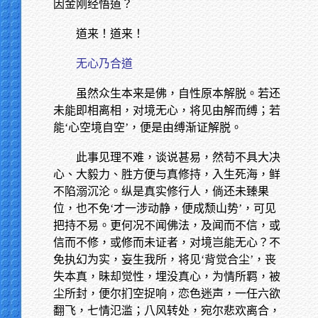
因金刚经悟道？
道来！道来！
无心乃合道
虽然众生本来是佛，自性原本解脱。若还
未能即相离相，对境无心，将见由解而缚；若
能‘心空境自空’，便是由缚渐证解脱。
此事见理不难，谈说甚易，然苟不具大决
心、大毅力、胜方便与真修持，入生死海，鲜
不陷溺沉沦。纵是真实修行人，倘还未臻果
位，也不免‘才一涉动静，便成颓山势’，可见
把持不易。更何况不闻佛法，及闻而不信，或
信而不修，或修而未证者，对境岂能无心？不
免执幻为实，妄生我所，将见‘背觉合尘’，丧
失本真，昧却觉性，埋没真心，为情所羁，被
尘所封，便尔扪空捉响，恋色迷声，一任六欲
翻飞，七情氾滥；八风转处，宛尔悲欢离合，