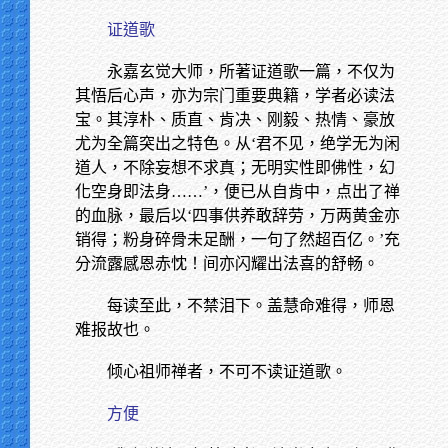
证道歌
永嘉玄觉大师，所著证道歌一篇，不仅为
其悟后心声，亦为宗门重要典籍，学者必读法
宝。其淳朴、质直、肯决、刚毅、热情、豪放
尤为全篇突出之特色。从‘君不见，绝学无为闲
道人，不除妄想不求真；无明实性即佛性，幻
化空身即法身……’，便已从自肯中，点出了禅
的血脉，最后以‘四事供养敢辞劳，万两黄金亦
销得；粉身碎骨未足酬，一句了然超百亿。’充
分流露感恩赤忱！间亦闪耀出法喜的舒畅。
每读至此，不禁泪下。盖慧命难得，师恩
难报故也。
倾心祖师禅者，不可不读证道歌。
方便