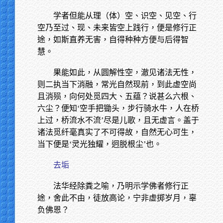
学者但能从理（体）空、识空、见空、行
空乃至过、现、未来皆空上践行，便是修行正
途，如斯直养无害，自得种种方便与后得智
慧。
果能如此，从圆解性空，澈见诸法无性，
则二执当下消融，常光自然现前，到此虚空尚
且消殒，向何处觅四大、五蕴？说甚么六根、
六尘？便知‘空手把锄头，步行骑水牛，人在桥
上过，桥流水不流’尽是儿歌，且无虚言。盖于
诸法觅纤毫真实了不可得故，自然无心可生，
当下便是‘灵光独耀，迥脱根尘’也。
去垢
法华经除粪之喻，乃明示学佛者修行正
途，舍此不由，徒放高论，宁非虚掷岁月，辜
负佛恩？