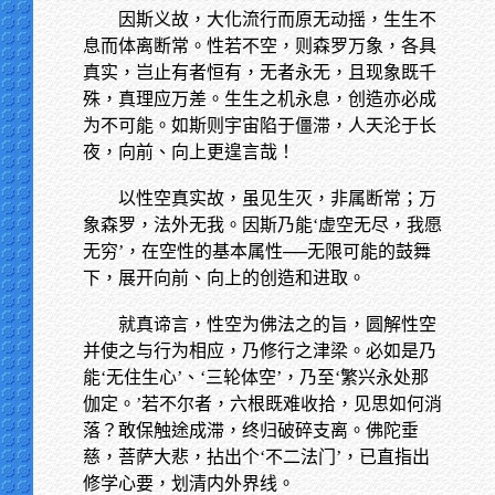
因斯义故，大化流行而原无动摇，生生不
息而体离断常。性若不空，则森罗万象，各具
真实，岂止有者恒有，无者永无，且现象既千
殊，真理应万差。生生之机永息，创造亦必成
为不可能。如斯则宇宙陷于僵滞，人天沦于长
夜，向前、向上更遑言哉！
以性空真实故，虽见生灭，非属断常；万
象森罗，法外无我。因斯乃能‘虚空无尽，我愿
无穷’，在空性的基本属性──无限可能的鼓舞
下，展开向前、向上的创造和进取。
就真谛言，性空为佛法之的旨，圆解性空
并使之与行为相应，乃修行之津梁。必如是乃
能‘无住生心’、‘三轮体空’，乃至‘繁兴永处那
伽定。’若不尔者，六根既难收拾，见思如何消
落？敢保触途成滞，终归破碎支离。佛陀垂
慈，菩萨大悲，拈出个‘不二法门’，已直指出
修学心要，划清内外界线。