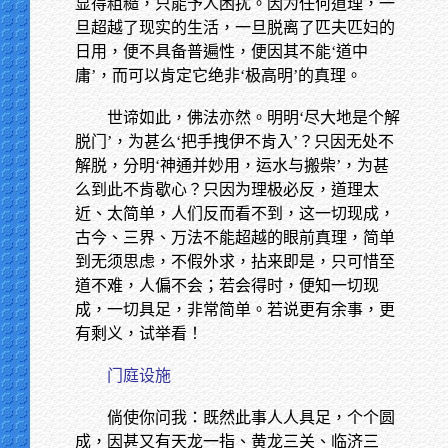
显得粗糙，只能予人困扰。因为任何道理，一
旦超越了现实的生活，一旦脱离了匹夫匹妇的
日用，便不具备普遍性，便因其不能‘道中
庸’，而可以肯定它绝非‘极高明’的真理。
世谛如此，佛法亦然。明明‘尽大地是个解
脱门’，为甚么‘把手拽伊不肯入’？只因无处不
解脱，分明‘神通并妙用，运水与搬柴’，为甚
么到此不肯歇心？只因为理极必反，道理太
近、太简单，人们反而看不到，这一切现成，
古今、三界、万法不能超越的眼前真理，简单
到无须思虑，不假外求，拈来即是，只可惜至
道不难，人偏不会；若会得时，便知一切现
成，一切具足，非常简单。若说更有余事，更
有剩义，试举看！
门庭设施
倘使你问我：既然此事人人具足，个个圆
成，因甚又有天龙一指、黄龙三关、临济三