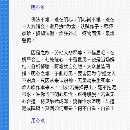
明心难
佛法不难，难在明心；明心尚不难，难在
十人九错会。逊乃执□为金，认贼作子，尽坏
家珍，损却法财，痴狂外走，逐物而沉，最堪
警惕。
因是之故，劳他大悲释尊，不惜眉毛，在
楞严会上，七处征心，十番显见。饶是当场解
结，分析譬喻，阿难犹自茫然，大众总皆罔
措。明心之难，于此可见。要皆因为‘学道之人
不识真，只因从来认识神，无量劫来生死本，
痴人唤作本来人。’此处若拣择得出，毫不拖泥
带水，许你当下明心见性，疾得解脱。若说无
心合道，将见触途成滞，饶你性水澄明，与道
翻成障碍。莫问如何即是？何不自看、自参？
用心难