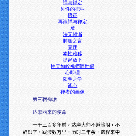
禅与禅定
见性的把柄
悟征
再谈禅与禅定
魔
法无顿渐
肺腑之言
莫迷
本性难移
提起放下
性天如皎禅师辞世偈
心即理
阳明之学
谈心
禅者的画像
第三辑禅垢
达摩西来的使命
一千三百多年前，达摩大师不避险阻，不
辞艰辛，跋涉数万里，历时三年余，遄程来中