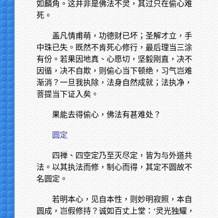
如麟角。这并非是佛法不灵，其过只在偷心难
死。
盖凡情甫萌，功德财已坏；圣解才立，手
中珠已失。既然不肯死心修行，最后理当三涂
有份。若果因地真、心愿切，坚毅刚直，决不
因循，决不自欺，则偷心当下顿绝，习气岂难
渐消？一旦我执除，法身自然成就；法执净，
菩提当下证入矣。
果能去得偷心，佛法有甚难处？
圆定
四禅、四空定乃至灭尽定，皆为与外道共
法。以其执法而修，制心而得，其定不圆故不
名圆定。
若明本心，见自本性，则妙明寂照，本自
圆成，岂假修持？诚如百丈上堂：‘灵光独耀，