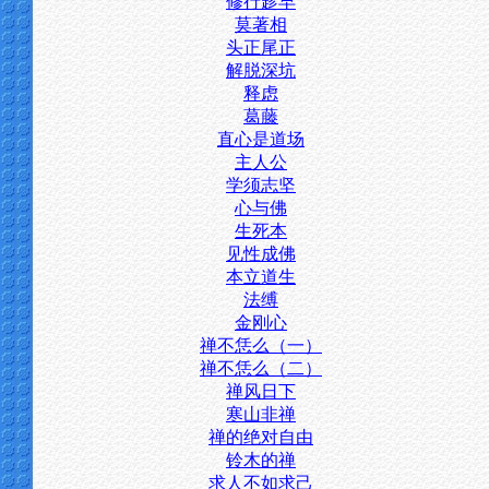
修行趁早
莫著相
头正尾正
解脱深坑
释虑
葛藤
直心是道场
主人公
学须志坚
心与佛
生死本
见性成佛
本立道生
法缚
金刚心
禅不恁么（一）
禅不恁么（二）
禅风日下
寒山非禅
禅的绝对自由
铃木的禅
求人不如求己