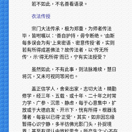
若不如此，不名善看语录。
衣法传授
宗门大法传承，极为郑重，为师者传法
毕，皆咐嘱以：‘善自护持，毋令断绝。’由斯
每多误会为有‘上来密语、密意传授’者，实则
若有所得成甚佛法？故传法者，以‘传无所
传’，示‘得无所得’而已，宁有实法授受？
虽然如此，不有此事，则法脉难续，慧日
将沉，又未可视同等闲也。
盖正信学人，舍亲出家，志切大法，精勤
修学，经三年、五载、或十年、二十年之时常
力学、广参、沉思、静虑，每于心意集中，扩
放或于大德启发、开示下，恍有所得。根器浅
薄者，每妄以已得‘正受’，其实，如非因忘缘
暂得心识宁静，多半彷佛光影门头，扑捉境
界；甚至有谬认由放松思念，所产生之‘心不在