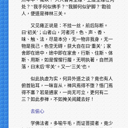
处？’‘我手何似佛手？’‘我脚何似驴脚？’勘验
人，便道是禅林三关。
又见雍正说是：不挂一丝，前后际断。
曰‘初关’；山者山，河者河，色、声、香、
味、触、法，尽是本分，无一物非我身，无一
物是我己，色空无碍，获大自在曰‘重关’；家
舍即在途中，途中即在家舍，行斯、住斯、体
斯、用斯，如是惺惺行履，无明执著，自然消
落，曰末后‘牢关’。又一‘三关’也。
似此执虚为实，何异外道之谈？竟也有人
俯首贴耳，一昧盲从，禅风焉得不堕？悟门焉
得不塞？若是通家，一尚无可立，更何有二
三？如此参禅，不如掩关阅藏去好！
去偷心
学佛法者，多喻牛毛，而证菩提者，竟少