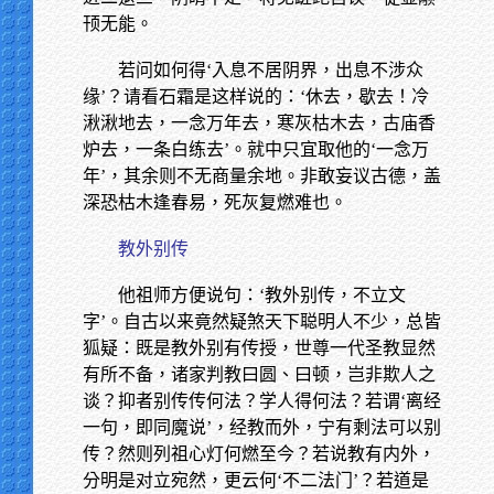
顸无能。
若问如何得‘入息不居阴界，出息不涉众
缘’？请看石霜是这样说的：‘休去，歇去！冷
湫湫地去，一念万年去，寒灰枯木去，古庙香
炉去，一条白练去’。就中只宜取他的‘一念万
年’，其余则不无商量余地。非敢妄议古德，盖
深恐枯木逢春易，死灰复燃难也。
教外别传
他祖师方便说句：‘教外别传，不立文
字’。自古以来竟然疑煞天下聪明人不少，总皆
狐疑：既是教外别有传授，世尊一代圣教显然
有所不备，诸家判教曰圆、曰顿，岂非欺人之
谈？抑者别传传何法？学人得何法？若谓‘离经
一句，即同魔说’，经教而外，宁有剩法可以别
传？然则列祖心灯何燃至今？若说教有内外，
分明是对立宛然，更云何‘不二法门’？若道是