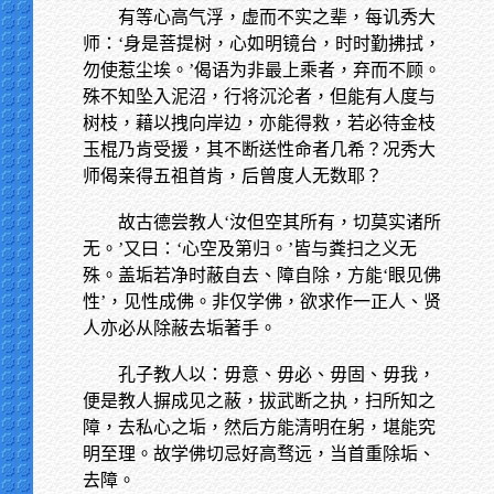
有等心高气浮，虚而不实之辈，每讥秀大
师：‘身是菩提树，心如明镜台，时时勤拂拭，
勿使惹尘埃。’偈语为非最上乘者，弃而不顾。
殊不知坠入泥沼，行将沉沦者，但能有人度与
树枝，藉以拽向岸边，亦能得救，若必待金枝
玉棍乃肯受援，其不断送性命者几希？况秀大
师偈亲得五祖首肯，后曾度人无数耶？
故古德尝教人‘汝但空其所有，切莫实诸所
无。’又曰：‘心空及第归。’皆与粪扫之义无
殊。盖垢若净时蔽自去、障自除，方能‘眼见佛
性’，见性成佛。非仅学佛，欲求作一正人、贤
人亦必从除蔽去垢著手。
孔子教人以：毋意、毋必、毋固、毋我，
便是教人摒成见之蔽，拔武断之执，扫所知之
障，去私心之垢，然后方能清明在躬，堪能究
明至理。故学佛切忌好高骛远，当首重除垢、
去障。