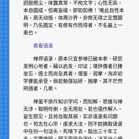
迥脱根尘，体露真常，不拘文字；心性无染，
本自圆成，但离妄缘，即如如佛！’唯此自性本
具，原无动摇，体周沙界，非修无得之定慧圆
明，乃名圆定，有修有作而得者，不名最上一
乘也。
善看语录
禅师语录，原本只宜参禅已破本参、研究
发明心地者，藉以启发、印证；堪供儒者已臻
坐忘，道士而尚全真者，借鉴、观摩，洵非初
学骤能承受。倘若勉强钻研、揣摩，其不茫然
罔措者，几希。
禅虽不排斥知识学问，而知解、思维与禅
无涉，聪明伶俐，全无用处。若也强作解人，
妄生邪见，且将自取其祸，实非语录有问题
也。苟志在心宗，虔求大法，则不妨摘取语录
中任何一句话头，死啃下去，豁出三十年工
夫，定要啃碎、咽下而完全消化，决不分心傍