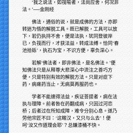
‘我之说法，如筏喻者，法尚应舍，何况非
法。’──金刚经
佛法，通俗的说，就是成佛的方法，亦即
转迷为悟的解脱工具。既已解脱，工具可以放
下，若仍执持不舍，便是法执，犹同登彼岸
已，负筏而行，才获法益，转成法缚。恰同‘春
池拾砾’，执石为宝，不识方便，辜负深心。
若解‘佛法者，即非佛法，是名佛法。’便
知佛法只是从释尊大悲深心中流注之善巧方
便，只是特别有效的解脱方法。只是对症下
药，病瘥药当止，无病莫再服药也。
学者不能速得法益，疾证菩提者，病在法
执与理障。前者咎在药翻成病，只因过河恋
桥；后者过在所知成障，难令分别心息。遂乃
劳他宗匠不曰：‘这瞎汉，又只与么去’！便
呵‘汝又作道理会耶’？总嫌漆桶不快。