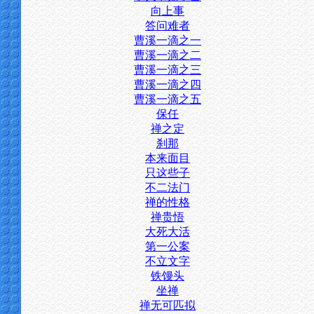
向上事
答问难者
曹溪一滴之一
曹溪一滴之二
曹溪一滴之三
曹溪一滴之四
曹溪一滴之五
保任
禅之定
刹那
本来面目
只这些子
不二法门
禅的性格
禅贵悟
大死大活
第一公案
不立文字
铁馒头
坐禅
禅无可匹拟