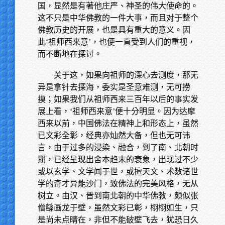
国，显然是有著他庄严、神圣的伟大使命的。
这不只是中华佛教的一件大事，而且对于整个
佛教历史的开展，也是具有重大的意义。因
此‘祖师西来意’，也便一直受到人们的重视，
而不断地在探讨。
关于这，如果向祖师的深心去测度，那无
异是拿针去探海，委实是圣意难测，无可捞
摸；如果我们从祖师西来三百年以后的事实发
展上看，‘祖师西来意’便十分明显。因为达摩
西来以前，中国佛法在精神上和形态上，虽然
已文彩全彰，经典亦灿然大备，但也无可讳
言，由于过多的浸染、融合，到了南、北朝时
期，已经呈现出舍本趋末的衰象，出现过不少
或以玄学、文学闻于世，或擅天文、术数诸世
学的奇才异能沙门，致佛法的完美风格，无从
树立。由汉、晋到南北朝的中华佛教，颇似张
僧繇画龙于壁，虽然文彩已彰，栩栩如生，只
是尚未点睛在，非但不能破壁飞去，犹恐日久