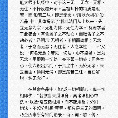
能大师于坛经中，对于这三无──无念、无相、
无住，不惮反覆开示。盖祖师禅的特质是般
若，而‘般若三昧，即是无念。’所以六祖在‘般
若品’中，具体揭示了‘我此法门从上以来，先
立无念为宗，无相为体，无住为本。’犹虑学者
于此错会。有舍孟子之不动心，而取告子之不
动心者。乃明示‘无相者，于相而离相；无念
者，于念而无念；无住者，人之本性……。’又
说：‘何名无念？若见一切法，心不染著，是为
无念。用即遍一切处，亦不著一切处；但净本
心，使六识出六门，于六尘中，无染无杂，来
去自由，通用无滞，即是般若三昧，自在解
脱，名无念行。’
在其余各品中，如‘成一切相即心，离一切
相即佛。’‘若欲当来觅法身，离诸法相心中
洗。’以及‘常应诸根用，而不起用想；分别一
切法，不起分别想’等等，都只是三无的阐明。
乃至历来所有宗门语录、诗、词、歌、偈、