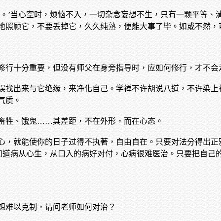
归。’当心空时，烦恼不入，一切杂念妄想不生，只有一颗平等、
地照顾它，不要丢掉它，久久纯熟，便能大事了毕。如或不然，
修行十分重要，但没有师父在身旁指导时，应如何修行，才不会
误找出来与它绝缘，来净化自己。学禅不许胡说八道，不许染上
气质。
畜牲、饿鬼……其差距，不在外形，而在心态。
心，就能使你的日子过得不执著，自由自在。只要对法分得出正
都知道病从心生，从口入的病好对付，心病很难医治。只要把自己
想难以克制，请问老师如何对治？