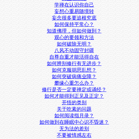
学禅在认识你自己
妄想心重易随境转
妄念很多要追根究底
如何保持平常心？
知道佛理，但如何做到？
观心的要领和方法
如何破除无明？
八风不动固守封疆
自尊自重才能活得自在
如何辨别修行有无进步？
如何克服胡思乱想？
如何突破病痛业障？
攀缘心重怎么办？
修行是否一定要禅定或诵经？
如何才能得到正见及正定？
开悟的类别
关于吃素的问题
如何阅读指月录？
如何做到在睡眠中心识不昏迷？
无为法的差别
不要被情感左右