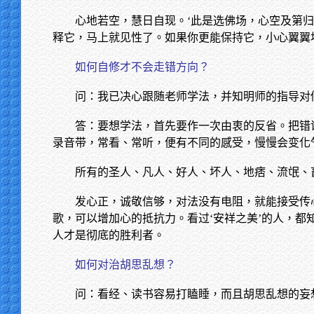
心地若空，慧日自现。‘此是选佛场，心空及第
释它，马上就见性了。如果你更能保持它，小心翼翼
如何自修才不会走错方向？
问：我已决心跟随老师学法，并知明师的指导对
答：要想学法，首先要作一次由衷的反省。把错
录音带，常看、常听，便有不同的感受，慢慢会变化
所有的圣人、凡人、好人、坏人、地痞、流氓、
发心正，诚敬信够，对法没有电阻，就能接受传
歌，可以增加心的抵抗力。看过‘安祥之美’的人，
人才是彻底的胜利者。
如何对治胡思乱想？
问：看经、读书容易打瞌睡，而且胡思乱想的妄