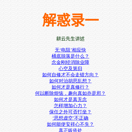
解惑录一
耕云先生讲述
无‘电阻’相应快
桶底脱落是什么？
念金刚经消除业障
心空及第归
如何自修才不会走错方向？
如何对治胡思乱想？
如何才是真修行？
何以断除烦恼，趣向真如亦是邪？
如何才是真无念
怎样增加心力？
保任之外可否打坐？
‘思想虚空’不正确
如何能使安祥心不失？
真正皈依处