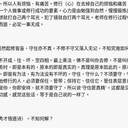
，所以人有烦恼、有痛苦。修行（心）在去掉自己的烦恼和痛苦
一个人做事或修行成功的要素。心力是由勉强到自然，慢慢锻炼
想就打自己两个耳光，犯了错就自打两个耳光。老师在修行过程
而退，必定一事无成。
’既然起修皆妄，守住亦不真，不修不守又落入无记，不知究竟如
不开成、住、坏、空四相。最上乘法，佛不是叫你去修，不是叫
丢时，即是本有的，原本的即是真实的。真理是原本如此的，原
，即是有为法，有为法没有不坏的。守住，守什么？不须要守，
始修行的人，必须要保任、管带；保持它、信任它，管住表层意
是你，你即安祥，就不须要守了，所以说‘守住匪真精’。这都是
切感，感觉这些话，等于是自己说的一样了。
秀才悟道诗）。不知何解？