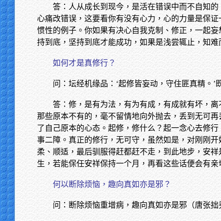
答：人从成长到现今，是活在错误中而不自知的
心痛改错误，这要看你有没有心力，心的力量是保证
惯性的例子。你如果有决心自我克制、修正，一起妄
持到底，坚持到底才能成功，如果是浅尝辄止，知难
如何才是真修行？
问：坛经机缘品：‘起修皆妄动，守住匪真精。
答：修，是有为法，有为有成，有成就有坏，离
那些原本不有的，毫不留情地向外抛去，丢到无可再
了自己原本的心态。起修，修什么？起一念心去修行
事二障。真正的修行，无可守，虽然如是，对刚刚开
柔、顺适，最后驯服得赶都赶不走，到此地步，安祥
生，若能保任安祥保持一个月，再看这些话便会有亲
何以断除烦恼，趣向真如亦是邪？
问：断除烦恼重增病，趣向真如亦是邪（唐张拙