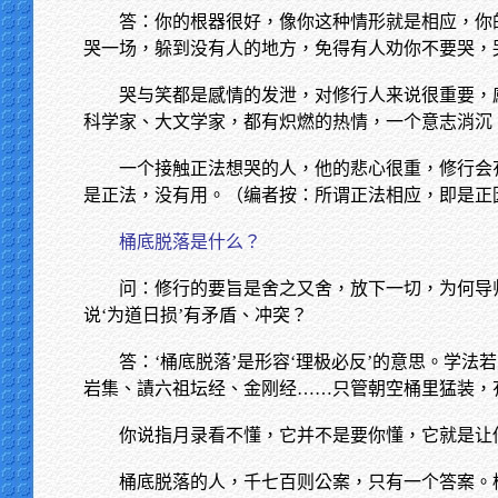
答：你的根器很好，像你这种情形就是相应，你
哭一场，躲到没有人的地方，免得有人劝你不要哭，
哭与笑都是感情的发泄，对修行人来说很重要，
科学家、大文学家，都有炽燃的热情，一个意志消沉
一个接触正法想哭的人，他的悲心很重，修行会
是正法，没有用。（编者按：所谓正法相应，即是正
桶底脱落是什么？
问：修行的要旨是舍之又舍，放下一切，为何导
说‘为道日损’有矛盾、冲突？
答：‘桶底脱落’是形容‘理极必反’的意思。学
岩集、謮六祖坛经、金刚经……只管朝空桶里猛装，
你说指月录看不懂，它并不是要你懂，它就是让你
桶底脱落的人，千七百则公案，只有一个答案。