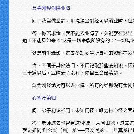
念金刚经消除业障
问：我常做恶梦，听说读金刚经可以消业障，但
答：你若求懂，就不能去业障了，关键就在这里
道，不能见如来。’这是一切宗教所没有的。‘一切
梦是前尘缘影，过去多劫多生所累积的资料在发
禅，不同于其他法门，不用记取那些废知识、闲
三千遍以后，业障去了没有？你自己会最清楚。
念金刚经绝对可以去业障，所有的经都没有金刚
心空及第归
问：弟子初识禅门，未知门径，唯力持心经之咒
答：老师过去也曾有过‘本是一片闲田地，过去过
就是如同‘叶公爱（画）龙’──只爱假龙，一旦真龙