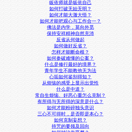
皈依师就是皈依自己
如何打破无始无明？
如何才能大澈大悟？
如何才能把观心与工作合一？
佛法是内学，莫向外觅
保持安祥精神自然充沛
反省从何做起
如何做好反省？
怎样才能断命根？
如何参破难懂的公案？
什么是修行最好的境界？
青年学生不能教他无为法
心垢如何鉴别得知？
从烦恼的感受上显示出觉性
什么是中道？
常自生烦恼、好恶心重怎么克制？
有所得与无所得的深意是什么？
如何才能粉碎独头意识
三心不可得时，是否即是本心？
如何克制妄想？
持咒的要领及回向