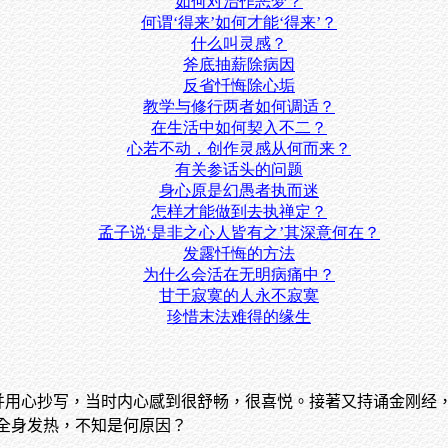
如何对治作恶梦？
何谓‘得来’如何才能‘得来’？
什么叫灵感？
斧底抽薪除病因
反省忏悔除心垢
教学与修行两者如何调适？
在生活中如何契入不二？
心若不动，创作灵感从何而来？
有关参话头的问题
身心原是幻愚者执而迷
怎样才能做到去执禅定？
孟子说‘是非之心人皆有之’其深意何在？
发露忏悔的方法
为什么会活在无明病痛中？
甘于寂寞的人永不寂寞
珍惜末法难得的缘生
，并用心抄写，当时内心感到很舒畅，很喜悦。接著又持诵金刚经
全身发热，不知是何原因？