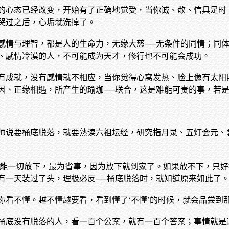
的心态已经改变，开始有了正确地觉受，当你诚、敬、信具足时
哭过之后，心垢就洗掉了。
感情与理智，都是人的生命力，无缘大慈──无条件的同情；同体
、感情冷漠的人，不可能成为天才，修行也不可能会成功。
有成就，没有感情就不相应，当你觉得心窝发热、脸上像有太阳
因、正缘相遇，所产生的瑜珈──联合，这是难能可贵的事，若是
师说要桶底脱落，就要熟读六祖坛经，研究指月录、五灯会元、
法若能一切放下，最为省事，因为放下就到家了。如果放不下，只
有一天装过了头，理极必反──桶底脱落时，就知道原来如此了
看不懂。越不懂越要看，看到懂了‘不懂’的时候，就会品尝到那
桶底没有脱落的人，看一百个公案，就有一百个答案；事情就是