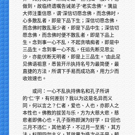
做到，故临终遗嘱告诫弟子‘老实念佛’。蕅益
大师注重信愿，谓‘深信切愿念佛，而念佛时，
心多散乱者，即是下品下生；深信切愿念佛，
而念佛时散乱渐少者，即是下品中生；深信切
愿念佛，而念佛时便不散乱者，即是下品上
生。念到事一心不乱，不起贪嗔痴者，即是中
三品生。念到事一心不乱，任运先断见思尘
沙，亦能伏断无明者，即是上三品生。’由此足
见佛语祖意，悉皆开示执持名号为最简便，最
直捷的方法，所谓下手易而成功高，用力少而
收效速也。
或问：一心不乱执持佛名和孔子所讲
的‘仁’字，有何差别？我以为这是名异而义
同，何以言之？仁者，爱也、人也，亦即人之
本性也。佛教的拔苦与乐，方为大慈大悲，慈
悲者即佛心也。孔子亟称颜渊为好学，曰‘回也
三月不违仁，其他弟子，不过月一至焉’，其方
法，标明四勿主义，其效果为造次必于是，颠