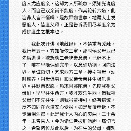
度人尤应度亲，这却为人所疏忽。须知光说度
人，而自己双亲尚不能度，作其轮转六道，此
岂非大言不惭吗？是故释迦世尊、地藏大士发
愿度人，皆度父母，正是告诉我们尽孝度亲为
成佛度生之根本也。
我此次开讲《地藏经》，不禁重有感触，
我行年五十，方知皈依三宝，那时候父母业已
先后逝世，欲想劝二老吃素念佛，已赶不上
了！唯在早晚课诵完毕，以念诵功德，回向法
界，至诚恳切，乞求西方三圣，接引祖母（幼
时鞠养，祖母偏劳）和父亲母亲往生极乐世
界。并默自祝愿，恳求阿弥陀佛，先度我祖父
母们，早早往生西方，我才欢乐生西，倘我祖
父母们不先往生，则我虽蒙接引，终有遗憾，
反不如同在六道安心受报。如是反覆申诉，不
觉涕泪沾襟。此是我个人内心的衷曲，二十余
年，未曾告人，今为诸仁者披肝沥胆，痛切言
之，希望诸位从此以后，为在生的父母，婉劝