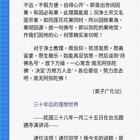
不远，不假方便，自得心开’，即是出世间因
果。有因必有果，此理莫能易；况净土宗又名
莲宗者，如同莲花花果同时，所以因赅果海，
果彻因源，故一句佛号，即以弥陀的果地觉，
作我们因地的心，何等精实亲切呢！
对于净土教理，既信仰，犹须发愿。愿离
娑婆，愿生极乐，如能具足信愿，然后谈到‘持
佛名号’，放下万缘，一心常念‘南无阿弥陀
佛’，决定‘万修万人去’。各位善信，努力念去
吧，南无阿弥陀佛！
（弟子广化记）
三十年后的理想世界
——民国三十八年一月二十五日在台北圆
通寺演讲词——
诸位法师！诸位同学！我今天的讲题，是