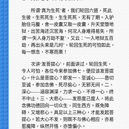
所谓‘真为生死’者，我们轮回六道，死此
生彼，生死死生，生生死死，无有了期。入驴
胎住马腹，舍一皮囊又取一皮囊，升天堂堕地
狱，出苦海还沉苦海，何况人身难得易失，所
谓‘一失人身万劫不复’，又云：‘一入地狱五百
劫，再出头来是几时’，轮回生死的可怕如此，
每一想念，不寒而栗！
次讲‘发菩提心’，前面讲过，轮回生死，
令人可怕，各位今来参加佛七，便应该发菩提
心。什么是菩提心？即发一、至诚心——恳切
至诚，参加念佛、死尽偷心，无邪无间。二、
深心——涵容渊深，力求一心，不得一心，终
不中止。三、大悲心——发愿度己度人，将此
念佛功德回向一切众生，同生西方。既免障
碍，又增悲心。具足以上三种心，才能发起菩
提心。若大心不发，则既不与佛心相应，亦易
惹魔障，纵然开悟，亦堕偏小。