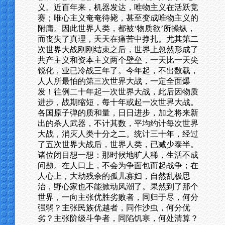
义。近百年来，机器发达，唯物主义在活跃竞
赛；唯心主义奄奄待毙，甚至变成唯物主义的
附庸。因此世界人类，都被‘物质欲’所操纵，
而丧失了真理，天天在痛苦中挣扎。尤其第二
次世界大战刚刚结束之后，世界上忽然形成了
共产主义和资本主义两个壁垒，一天比一天尖
锐化，业已冷战三年了。今年起，不出数载，
人人所最怕的第三次世界大战，一定全面爆
发！往例二十年起一次世界大战，此后因物质
进步，战期缩短，每十年或起一次世界大战。
各国原子弹的质和量，日日进步，加之将来新
出的杀人武器，不计其数，平均约计每次世界
大战，消灭人类十分之二。统计三十年，经过
了五次世界大战后，世界人类，已减少泰半。
诸位闭目想一想：那时候地旷人稀，生活不成
问题。在人口上，不会为争面包而起战争；在
人心上，大劫残余的孤儿寡妇，自然乱极思
治，野心家也不能掀动风潮了。果然到了那个
世界，一向主张优胜劣败者，同归于尽，何分
强弱？主张民族优越者，同作沙虫，何分优
劣？主张阶级斗争者，同陷饥寒，何处清算？