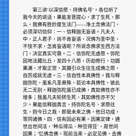
第三讲‘以深信愿、持佛名号’。各位听了
我今天的说话，果能发菩提心，求了生死，那
么，我佛有胜妙度生法门——净土念佛法门，
必须深切信仰：一、信释迦无妄语。凡夫人
中，正人君子，尚不肯妄语，况佛为圣中圣，
不忮不求，怎肯妄语呢？所说念佛求生西方法
门，决定真实可靠。二、信弥陀无虚愿。弥陀
因地法藏比丘，发四十八愿，历劫修行，功圆
果满，才取正觉，其摄引众生往生成佛之愿，
自厉成就无虚。三、信自性本具佛性。我与释
迦弥陀，虽系凡圣悬殊，若论本具佛性，彼此
无二无别。释迦弥陀虽已成佛，真如佛性亦不
增多；我虽凡夫轮转生死，其如佛性亦不欠
少。果能信释迦真言，持弥陀名号，求愿往
生，则今日之我，即是未来之佛，他日功成，
等同诸佛。四、信有因必有果。因果定律，通
世出世间法，‘种瓜得瓜、种豆得豆’，是世间
因果；‘忆佛念佛，现前当来，必定见佛，去佛