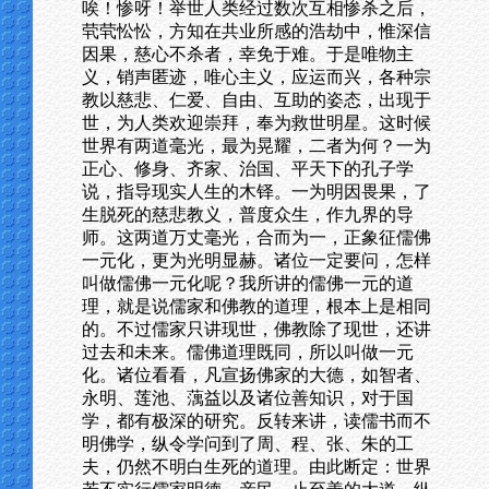
唉！惨呀！举世人类经过数次互相惨杀之后，
茕茕忪忪，方知在共业所感的浩劫中，惟深信
因果，慈心不杀者，幸免于难。于是唯物主
义，销声匿迹，唯心主义，应运而兴，各种宗
教以慈悲、仁爱、自由、互助的姿态，出现于
世，为人类欢迎崇拜，奉为救世明星。这时候
世界有两道毫光，最为晃耀，二者为何？一为
正心、修身、齐家、治国、平天下的孔子学
说，指导现实人生的木铎。一为明因畏果，了
生脱死的慈悲教义，普度众生，作九界的导
师。这两道万丈毫光，合而为一，正象征儒佛
一元化，更为光明显赫。诸位一定要问，怎样
叫做儒佛一元化呢？我所讲的儒佛一元的道
理，就是说儒家和佛教的道理，根本上是相同
的。不过儒家只讲现世，佛教除了现世，还讲
过去和未来。儒佛道理既同，所以叫做一元
化。诸位看看，凡宣扬佛家的大德，如智者、
永明、莲池、蕅益以及诸位善知识，对于国
学，都有极深的研究。反转来讲，读儒书而不
明佛学，纵令学问到了周、程、张、朱的工
夫，仍然不明白生死的道理。由此断定：世界