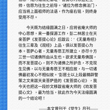
帅，信愿为往生之前导。’诸位为修念佛法门，
应当将上面祖师的法语，作为座右铭，则终身
受用不尽。
今天既为结缘圆满之日，应将省庵大师的
中心思想，来一番探源工作，彭二林居士在天
亲菩萨《发菩提心论》后跋云：‘《无量寿经》
往生三辈及《观经》上品，俱以发菩提心为
本。菩萨心者，无量寿愿王所建立，亦尽十方
三世一切诸佛所由从生也。欲求无量寿佛国，
而不发菩提心，则不为诸佛之所护念，不克现
生见佛，以与无量寿愿王不相应故，与一切诸
佛最初发心不相似故。’彭居士以上段最精辟警
策之文来跋天亲菩萨造的《发菩提心论》，我
今天也把这一段妙文移跋省庵大师的《劝发菩
提心文》，最为恰当，就此作为今天法缘圆满
的一个结论吧！
——本文曾刊于《觉生》月刊——