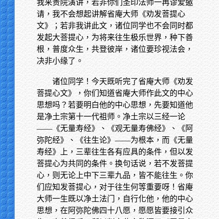
我来贵院演讲，若非你们圣印法师一再谬爱邀
请，我不会想起讲解省庵大师《劝发菩提心
文》；若非我讲此文，诸位同学也不会同时都
发起大菩提心，为将来往生极乐世界，种下善
根，普度众生，共登彼岸，诸位要珍视法会，
决非小缘了。
诸位同学！今天既听完了省庵大师《劝发
菩提心文》，你们知道省庵大师作此文的中心
思想吗？若要明白他的中心思想，先要知道他
是净土宗第十一代祖师。净土宗以三经一论
——《无量寿经》、《观无量寿佛经》、《阿
弥陀经》、《往生论》——为根本，而《无量
寿经》上，三辈往生各有应具的条件，但以发
菩提心为共同的条件。换句话说，若不发菩提
心，则无论上中下三辈九品，皆不能往生。你
们应知发菩提心，对于往生何等重要呀！省庵
大师一生既以净土法门，自行化他，他的中心
思想，在阿弥陀佛四十八愿，愿愿皆要接引众