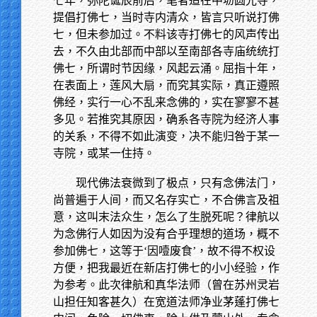
七年，弥陀诞辰前后，笔者适在中坜圆光寺，
提倡打佛七，当时寺内清众，皆言只听说打佛
七，但未参加过。不料该寺打佛七的风声传出
去，不久由北部而中部以至南部各寺庙统统打
佛七，所谓时节因缘，风起云涌。屈指十年，
在表面上，莲风大扇，而究其实际，真正遵照
佛经，实行一心不乱来念佛的，实在寥寥不甚
多见。若推究其原因，确系各寺院为经济人事
的关系，不得不如此演变，决不能归咎于某一
寺院，或某一住持。
现代佛法衰微到了极点，只有念佛法门，
尚普遍于人间，而又名存实亡，不合佛言及祖
意，这叫末法众生，怎么了生脱死呢？律航以
为念佛行人如因为没有合乎理想的道场，概不
参加佛七，这等于‘因噎废食’，故不得不权设
方便，把我最近在新店打佛七的小小经验，作
为参考。此次律航和真华法师（曾在苏州灵岩
山担任知客甚久）在宽道法师净业茅蓬打佛七