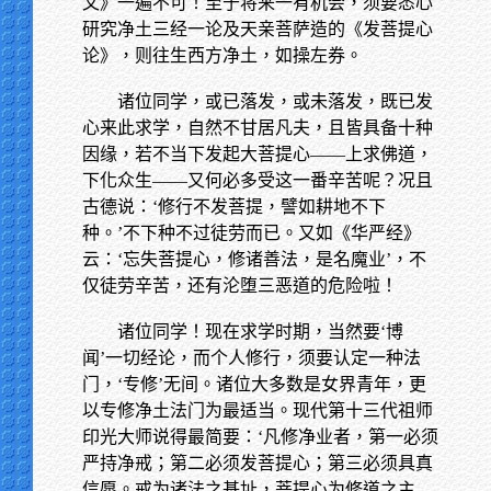
文》一遍不可！至于将来一有机会，须要悉心
研究净土三经一论及天亲菩萨造的《发菩提心
论》，则往生西方净土，如操左券。
诸位同学，或已落发，或未落发，既已发
心来此求学，自然不甘居凡夫，且皆具备十种
因缘，若不当下发起大菩提心——上求佛道，
下化众生——又何必多受这一番辛苦呢？况且
古德说：‘修行不发菩提，譬如耕地不下
种。’不下种不过徒劳而已。又如《华严经》
云：‘忘失菩提心，修诸善法，是名魔业’，不
仅徒劳辛苦，还有沦堕三恶道的危险啦！
诸位同学！现在求学时期，当然要‘博
闻’一切经论，而个人修行，须要认定一种法
门，‘专修’无间。诸位大多数是女界青年，更
以专修净土法门为最适当。现代第十三代祖师
印光大师说得最简要：‘凡修净业者，第一必须
严持净戒；第二必须发菩提心；第三必须具真
信愿。戒为诸法之基址，菩提心为修道之主