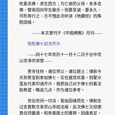
吃素念佛，求生西方；为亡故的父母，多多念
佛，替亲回向早生极乐。但要至诚、要永久、
尽形寿行之，方不愧此次听讲《地藏经》的殊
胜因缘。
——本文曾刊于《中国佛教》月刊——
弥陀佛七初次开示
——四十七年农历十一月十二日于台中灵
山寺净宗讲堂——
贵寺住持，诸位师父，诸位居士：律航今
天到贵宝刹参加佛七，实在感觉欢喜。刻蒙众
莲友代表叩请开示，我把自己对于佛七的看法
和希望，略说几点，作为诸位参考。
世出世间一切法，皆由因缘而生，律航在
过去曾数次来灵山寺结法缘，此次佛七又经德
真住持邀请，和朱斐居士的推荐，因缘具足，