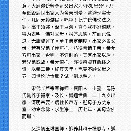
意，大肆诽谤释尊背父出家为‘不知恩分’。乃
至诋毁后世出家人为舍亲割爱，逃避现实责
任，几同无赖游民。呜呼！此等谤佛谤法之
罪，高于须弥，深于巨海，真令我不忍缄默，
特为表明：佛对父母，报答恩德，前面已说
过，无庸赘述了。至于佛定制度，出家必禀父
母，若有兄弟子侄可托，乃得禀请于亲，亲允
方可出家，否则，不许剃落。其有出家以后，
若兄弟或故，亲无倚托，亦得撙减其瓶钵之
资，以奉二亲，终其天年，岂竟不顾父母之
养，如世论所责耶？试举例以明之。
宋代长芦宗颐禅师，襄阳人，少孤，母陈
氏鞠养于舅家，及长，博通世典，二十九岁出
家，深明宗要。后住长芦寺，迎母于方丈东
室，劝令念佛，求生净土，历七年，其母念佛
而逝。
又清初玉琳国师，迎养其母于报恩寺，遵