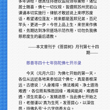
多年讲经，德真住持德钦监院领导薰修，诸位
居士随喜，佛七一切仪规，皆遵照苏州灵岩山
课诵本切实施行，律航才敢述说上来啰苏废
话，希望诸位莲友，将来都是莲邦兄弟，百尺
竿头，更进一步。今世上品上生，来世来作佛
祖，务期达到净宗道场示范作用，切勿负我佛
慈悲度生的最后遗教。
——本文曾刊于《菩提树》月刊第七十四
期——
慈善寺四十七年弥陀佛七开示录
今天（元月六日）为佛七开始的第一天，
各位从远近各地来参加这个佛七，真是善根深
远。古德说：‘人身难得、佛法难闻、净土道场
难遇’，各位既有殊胜因缘，难闻能闻，难遇得
遇，须生欢喜心，发精进愿。当此佛七开始之
日，老僧谨以‘真为生死，发菩提心，以深信
愿，持佛名号’十六字供养大众。