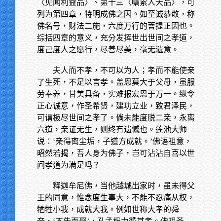
〈见闻利益品〉、第十三〈嘱累人天品〉，可
列为第四章，特明成佛之因。如至诚恭敬，称
佛名号，财法二施，六度万行的菩提正因也。
综括四章的意义，充分发挥世出世间之孝道，
度己度人之愿行，尽善尽美，毫无遗意。
夫人而不孝，不可以为人；孝而不能使亲
了生死，不足以言孝。盖恩莫大于父母，虽服
劳奉养，甘美具备，实难报宏恩于万一。纵令
正心诚意，作圣希贤，建功立业，致君泽民，
可谓极尽世间之孝了。倘未能度脱二亲，永离
六道，亲证无生，则终有遗憾也。莲池大师
说：‘亲得离尘垢，子道方成就。’佛语祖意，
昭然若揭，吾人身为佛子，岂可沾沾自喜以世
间孝道为满足吗？
释迦牟尼佛，当他越城出家时，虽未得父
王的同意，惟念度生事大，不能不忍痛从权，
牺牲小我，成就大我。例如世称大孝的舜