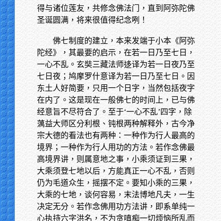
得与诸位莲友，共修念佛法门，直到阿弥陀佛
圣诞圆满，将来很值得纪念咧！
佛七制度的建立，本来发端于小本《阿弥
陀经》，其最要的启示，在若一日乃至七日，
一心不乱。玄奘三藏法师迻译为若一日夜乃至
七日夜；鸠摩罗什意译为若一日乃至七日。因
东土人好简要，只用一个日字，当然包括夜字
在内了。这是现在一般佛七的时间上，已与佛
经意旨不尽符合了。至于‘一心不乱’四字，除
蕅益大师区分利根、钝根两种解释外，古今净
宗大德的看法也有两种：一种作为行人最高的
境界；一种作为行人用功的方法。若作念佛最
高境界讲，则属意地之事，小乘须证到三果，
大乘须登七地以后，方能真正一心不乱，否则
仍为毛道众生，摇摆不定。要知小乘的三果，
大乘的七地，谈何容易，末法博地凡夫，一生
决定无分。若作念佛用功方法讲，即系单纯一
心执持六字洪名，不为贪嗔痴一切烦恼所乱而