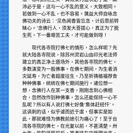
沛必于是，这与一心不乱的意义，大致相同。
若做到一心不乱，也不容易。蕅益大师自咏念
佛功夫的诗云：‘见色闻香皆忘念，计后思前转
昧心。’念佛行人，须发大菩提心，真正为了脱
生死，下一番艰苦工夫，才可能做到呀！
现代各寺院打佛七的情形，怎么样呢？先
就大陆各寺院说，除苏州灵岩山由印光老法师
建立的真正净土道场外，其他各寺院的佛七，
多数演变为一般佛事。在佛七期间，为生者消
灾延寿，为亡者超度往生，乃至祈祷植福荐食
种种佛事，统统在佛七期间施行。诸位想一
想，念佛行人在某一支香，刚刚念到心佛相
合，忽然改作别种佛事，怎么还能保持一心不
乱呢？所以有人说打佛七好像‘集体赶经忏’。
这讽刺的话，似乎谑而近于虐，但事实是如
此，那就难怪为佛教前途引为痛心了！至于台
湾各寺院的佛七，在光复以前，不甚清楚。卅