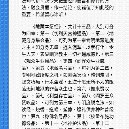
法师代讲。我今天把全经的要旨和修行的方
法，融会贯通，作一结论，使诸位了知此经的
重要，希望留心谛听！
《地藏本愿经》，共计十三品，大别可分
为四章：第一〈忉利天宫神通品〉、第二〈地
藏分身集会品〉，可列为第一章专明地藏能度
之主。如分身无量，遍入泥犁，以孝行化，令
生人天，表显幽冥教主一切神通威德也。第三
〈观众生业缘品〉、第四〈阎浮众生业感
品〉、第五〈地藏名号品〉，可列为第二章，
专明地藏所度之机。如刚强冥顽，难调难驯，
起贪嗔痴，行杀盗淫，五逆十恶无所不为的堕
落无间地狱的罪苦众生也。第六〈如来赞叹
品〉、第七〈利益存亡品〉、第八〈阎罗王众
赞叹品〉，可列为第三章，专明度脱之法。如
读经、烧香、造幡、塑像、瞻礼供养种种善缘
也。第九〈称佛名号品〉、第十〈校量布施功
德缘品〉、第十一〈地神护法品〉、第十二