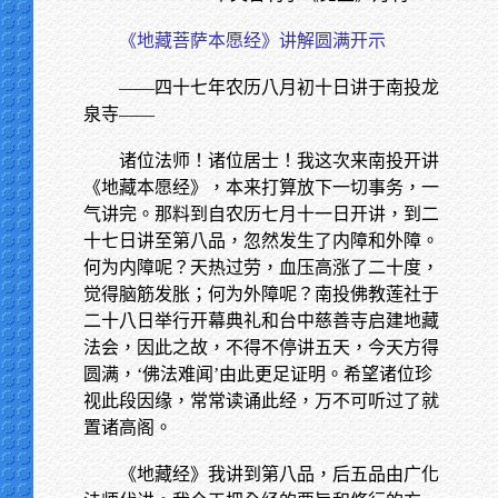
《地藏菩萨本愿经》讲解圆满开示
——四十七年农历八月初十日讲于南投龙
泉寺——
诸位法师！诸位居士！我这次来南投开讲
《地藏本愿经》，本来打算放下一切事务，一
气讲完。那料到自农历七月十一日开讲，到二
十七日讲至第八品，忽然发生了内障和外障。
何为内障呢？天热过劳，血压高涨了二十度，
觉得脑筋发胀；何为外障呢？南投佛教莲社于
二十八日举行开幕典礼和台中慈善寺启建地藏
法会，因此之故，不得不停讲五天，今天方得
圆满，‘佛法难闻’由此更足证明。希望诸位珍
视此段因缘，常常读诵此经，万不可听过了就
置诸高阁。
《地藏经》我讲到第八品，后五品由广化