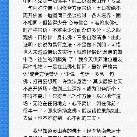
中间，免除一切佛事，除上供及蒙山外，专念
一句阿弥陀佛。同修皆方便禁语，七日夜绝不
离开佛堂，迨圆满日坐谈检讨，各人境界，固
不相同，但皆得少分‘心与佛合’。若将来佛七
时严格禁语，不难由少分而渐进多分。总之眼
观佛，口称佛，身礼佛，三业自然清净。由此
证明，佛说为易行之法，不是做不到的。可惜
世人未遵照佛语去实行，就难怪俗说‘念佛的如
牛毛，往生的如麟角’了！我今天供养诸位莲友
两件礼物，一是在此佛七期间，最好‘严格禁
语’或者方便禁语，‘少说一句话，多念一句
佛；打得妄想死，许汝法身活’。其次最好七天
不离开道场，做到三业清净。或为职务所牵，
不得不离开，只得自己巧作方便，以心地作道
场，无论在任何地方，心不离佛，如在佛前。
俗事一了，即来道场念佛。假定诸位果能如此
去做，也不难得到一心不乱的工夫。
我早知道灵山寺的佛七，经李炳南老居士