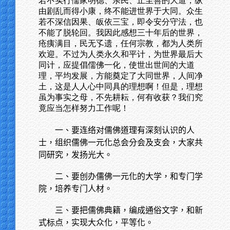
若不实行儒家明德、亲民、止至善的大道，纵
由剧乱而得小康，终不能进世界于大同。众生
若不深信因果、皈依三宝，即令安分守法，也
不能了脱轮回。我因此感想三十年后的世界，
疮痍满目，民无孓遗，任何宗教，都为人类所
欢迎。不过为人类永久和平计，为世界最后大
同计，应提倡儒佛一化，使世出世间的大道
理，平均发展，方能奠定了大同世界，人间净
土，这是人人心中同具的理想啊！但是，理想
虽为事实之母，不先耕耘，何有收获？我们究
竟应当怎样努力工作呢！
一、要连络对儒佛道理有深刻认识的人
士，组织儒佛一元化总会分会及支会，大家共
同研究，发扬光大。
二、要创办儒佛一元化的大学，和专门学
院，培养专门人材。
三、要把儒佛典籍，编成通俗文字，和新
式标点，实现大众化，平等化。