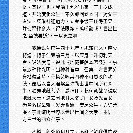
帝，‘不告而娶’，孔孟极力赞其孝。佛祖圣
贤，其揆一也。我佛十九岁出家，三十岁成
道，开始度化众生，不久即回到本国，对父王
说法，凭借神通道力，立令净饭王证得圣果，
并使释种多人，得法眼净。呜呼懿哉！世出世
之‘至德要道’，一以贯之啊！
我佛说法度生四十九年，机薪已尽，应火
将熄，特于涅槃前三月，以应身上升忉利天
宫，说法度母，说此《地藏菩萨本愿经》。事
前放种种光明，出种种音声，召集十方世界分
身地藏菩萨，称扬赞叹其四种不可思议的功
德，最后以自入涅槃至弥勒出世中间所有众
生，嘱累地藏菩萨一肩担任。此何意哉？诚以
地藏大士，过去因地身为婆罗门女及光目女，
悉皆救拔母难，发大誓愿，度尽众生，方证菩
提。于此证明世尊以世出世间之大孝，垂训十
方三世的四众弟子。
不料一般外道和凡夫，不能了解我佛的深