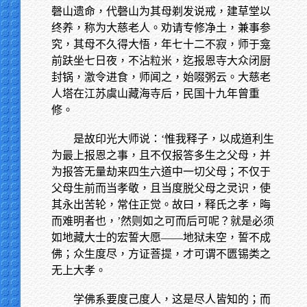
磬山遗命，代磬山为其母剃发说戒，建草堂以
终养，称为大慈老人。劝请专修净土，兼事参
究，其母不久得大悟，年七十二不寂，师于龛
前趺坐七日夜，不沾粒米，迄报恩寺大众闭厨
封锅，激令进食，师闻之，始啜粥云。大慈老
人塔在江苏虞山藏海寺后，民国十九年曾重
修。
是故印光大师说：‘惟我释子，以成道利生
为最上报恩之事，且不仅报答多生之父母，并
为报答无量劫来四生六道中一切父母；不仅于
父母生前而当孝敬，且当度脱父母之灵识，使
其永出苦轮，常住正觉。故曰，释氏之孝，晦
而难明者也，’然则如之可而后可呢？就是必须
如地藏大士的宏誓大愿——地狱未空，誓不成
佛；众生度尽，方证菩提，才可谓不匮锡类之
无上大孝。
学佛系要度己度人，这是尽人皆知的；而