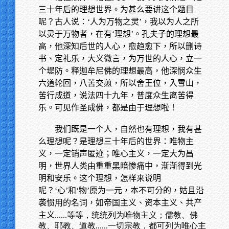
三十年后的理想世界。为甚么要讲这个题目
呢？古人说：‘人为万物之灵’，我以为人之所
以灵于万物者，在有‘理想’。孔夫子的理想最
高，他深知后世的人心，愈趋愈下，所以删诗
书、定礼乐，大义微言，为万世的人心，立一
个堤防。释迦牟尼佛的理想最高，他深悯众生
六道轮回，八苦交煎，所以舍王位，入雪山，
苦行成道，说法四十九年，普度众生离苦得
乐。可见作圣成佛，都是由于理想啦！
我们既是一个人，自然也有理想，我有甚
么理想呢？是理想三十年后的世界：唯物主
义，一定销声匿迹；唯心主义，一定大为昌
明，世界人类由重重黑暗惨痛中，渐渐得到光
明和安乐。这个理想，怎样来说明
呢？‘心’和‘物’原为一元，本不可分的，姑且沿
袭惯用的名词，如帝国主义、资本主义、共产
主义
......等等，统统列为唯物主义；儒教、佛
教、耶教、道教......一切宗教，都可列为唯心主