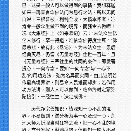
已，这是一般人可以做得到的事情。我想释迦
如来一再宣言念佛法门为易行之法，所以无问
自说，三根普被，利钝全收，大畅本怀者，岂
肯令一般众生做不到的境界，而强令去做呢！
况《大集经》上〈如来悬记〉云：‘末法众生亿
亿人修行，罕一得道，唯依念佛得度生死。’佛
最慈悲，故有此〈悬记〉。为末法众生，最后
经典灭尽，仍留《无量寿经》住世一百年。且
《无量寿经》三辈往生的共同的条件：即发菩
提心，一向专念。要知‘一向专念’与‘一心不
乱’的用功方法，殆为名异而实同。由此证明若
作最高境界讲，则易令人畏难而却步；若作用
功方法讲，则人人可以做到，临命终时定蒙弥
陀接引，一经往生，决定成佛。
历代净宗善知识，皆深知一心不乱的境
界，不易做到，遂分析为事一心及理一心。莲
池大师为折服当时狂禅之流，把一心不乱的境
界，充分发挥，淋漓尽致。但明知一般人不易