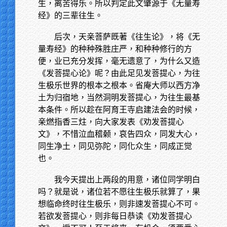
生，离苦得乐。所以判定此文肇源于《无量寿
经》的三辈往生。
后次，天亲菩萨既著《往生论》，将《无
量寿经》的种种殊胜庄严，和种种修行的方
便，业已充分发挥，毫无遗意了，为什么又造
《发菩提心论》呢？由此足见发菩提心，为往
生极乐世界的根本之根本。省庵大师以西方净
土为归宿地，当然洞明发菩提心，为往生最基
本条件。所以趁在阿育王寺启建法会的时候，
亲燃指香三炷，向大家发表《劝发菩提心
文》，不惜泣血稽颡，哀告四众，同发大心，
同生净土，同见弥陀，同化众生，同成正觉
也。
我今天提出上两段的用意，诸位同学明白
吗？就是说，诸位若不愿往生极乐就算了，果
想临命终时往生极乐，则非速发菩提心不可。
若欲发菩提心，则非每日恭读《劝发菩提心