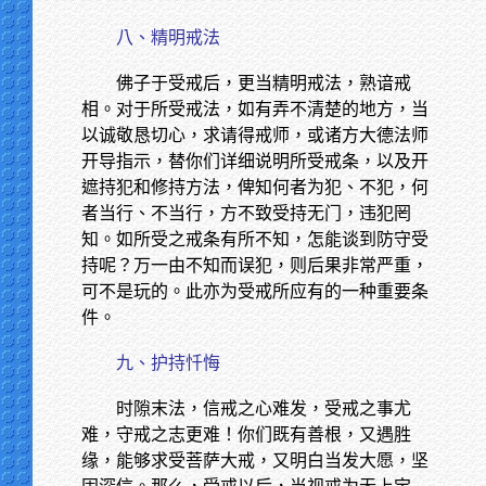
八、精明戒法
佛子于受戒后，更当精明戒法，熟谙戒
相。对于所受戒法，如有弄不清楚的地方，当
以诚敬恳切心，求请得戒师，或诸方大德法师
开导指示，替你们详细说明所受戒条，以及开
遮持犯和修持方法，俾知何者为犯、不犯，何
者当行、不当行，方不致受持无门，违犯罔
知。如所受之戒条有所不知，怎能谈到防守受
持呢？万一由不知而误犯，则后果非常严重，
可不是玩的。此亦为受戒所应有的一种重要条
件。
九、护持忏悔
时隙末法，信戒之心难发，受戒之事尤
难，守戒之志更难！你们既有善根，又遇胜
缘，能够求受菩萨大戒，又明白当发大愿，坚