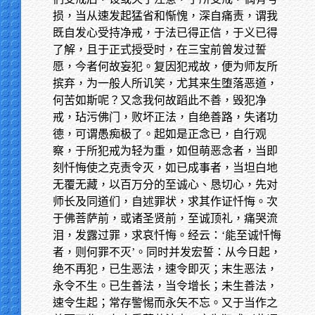
损，当从速发起猛省和惭愧，深自痛责，谓我
既自发心受持净戒，于法已得正信，于义已得
了解，且于正式授受时，在三宝前曾发过誓
愿，今者何故妄犯。复因犯戒故，便为师友所
摈弃，为一般人所讥笑，尤其来生堕落恶道，
何苦如斯呢？又念我何故蹈此不善，毁犯净
戒，玷污佛门，败坏正法，自绝善路，失诸功
德，可谓愚痴极了。起如是正念已，自行观
察，于所犯戒为轻为重，如但萌恶念者，当即
刻忏悔使之克责令灭，如已成事者，当坦白地
无覆无藏，以百万分的至诚心、恳切心，先对
师长及同道们，自述罪状，求其作证忏悔。次
于佛菩萨前，或诸圣贤前，至诚顶礼，痛哭流
泪，发露过罪，求哀忏悔。经云：‘能至诚忏悔
者，则何罪不灭’。同时并发宏誓：从今日起，
绝不再犯，已生恶法，速令即灭；末生恶法，
永令不生。已生善法，当令增长；未生善法，
速令生起；常存警惕而永矢不忘。又于当作之