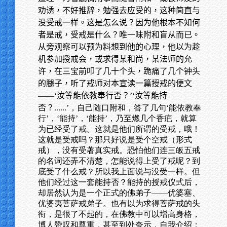
劝诱，不好推辞，勉强去应受的，这种简直与
没受戒一样。这是怎么说？因为他根本不知何
者是戒，受戒是什么？唯一味附和盲从而已。
从旁观察可以预为料想到他的心理，他以为趁
机参加授戒会，或求得某和尚，某法师的允
许，在三宝前叩了几十个头，跪痛了几个钟头
的腿子，听了戒师对本宣读一篇授戒的便文
——‘汝等能依教奉行否？’‘汝等能持
否？
......’，自己随口附和，答了几句‘能依教奉
行’，‘能持’，‘能持’，乃至燃几个香疤，就算
为已经受了戒。这就是他们所谓的受戒，哦！
这就是受戒吗？那只好说是受个空戒（形式
戒），没有受著真实戒。恐怕他们连三皈五戒
的名词还弄不清楚，怎能说得上受了戒呢？到
底受了什么戒？所以我上面说与没受一样。但
他们经过这一套能持否？能持的授戒仪式后，
却居然认为是一个正式的佛弟子——优婆塞、
优婆夷菩萨戒弟子。也有以为求得菩萨戒的头
衔，是很了不起的，在佛教中可以增高身格，
博人赞叹和尊重，甚至到处夸示，自我介绍：