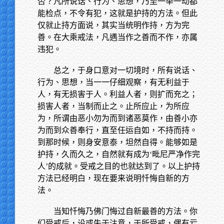
否？凡所说话、行为、思想，乃至一举一动都
能检点，不令有犯，这就是护持的方法。但此
仅就止持方面说，其实当统明作持，方为完
善。在大乘戒法，凡遇当作之善而不作，亦属
违犯。
总之，于身口意对一切境时，所有说话、
行为、思想，当一一仔细观察，有无利益于
人，有无损害于人。利益人者，则扩而充之；
损害人者，当制而止之。止所应止，为所应
为，所谓由恶小勿为而到诸恶莫作，由善小亦
为而到众善奉行，直至任运自如，不持而持。
到那时候，则身安意泰，坦然自得。能够如是
护持，久而久之，自然就有成为‘毗尼严净作完
人’的成就。受戒之目的也就达到了。以上护持
方法已经明白，现在要来说明忏悔自新的方
法。
当知忏悔乃佛门悔过自新最善的方法。你
们受戒后，设或失于注意，于所受戒，偶有亏