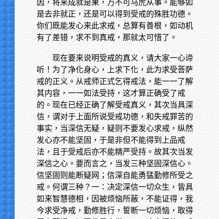
因，将来成就是果，万不可马虎从事。能够如
是去非就正，还是可以得到受戒的殊胜功德。
你们既能发心来此求戒，总算有善根，如动机
有了差错，求不到真戒，那就太可惜了。
现在要来说明受戒的真义，请大家一心谛
听！为了净化身心，上求下化，此为求受菩萨
戒的正义。从戒师正式乞得戒法，能一一了解
其内容，一一如法受持，这才算正确受了戒
的。现在已经正确了解受戒真义，其次当具深
信，谓对于上面所说受戒功德，和失戒罪苦的
事实，当深信无疑，疑则不要发心求戒，纵然
发心亦不能坚固，于是非但不能得到上品戒
法，且于受戒后亦不能精严受持。故其次当发
深信之心。要而言之，当发三种坚固深信心。
信坚固则能断疑网；信深自能勇猛勤修所受之
戒。何谓三种？一：决定深信一切众生，皆具
如来智慧德相，因被烦恼所蔽，不能证得，我
今求受净戒，勤修胜行，誓断一切烦恼，取得