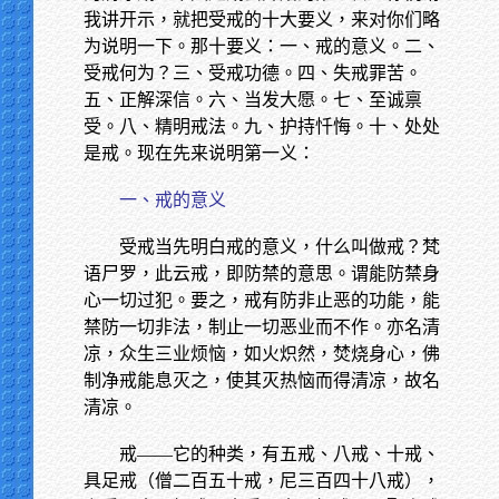
我讲开示，就把受戒的十大要义，来对你们略
为说明一下。那十要义：一、戒的意义。二、
受戒何为？三、受戒功德。四、失戒罪苦。
五、正解深信。六、当发大愿。七、至诚禀
受。八、精明戒法。九、护持忏悔。十、处处
是戒。现在先来说明第一义：
一、戒的意义
受戒当先明白戒的意义，什么叫做戒？梵
语尸罗，此云戒，即防禁的意思。谓能防禁身
心一切过犯。要之，戒有防非止恶的功能，能
禁防一切非法，制止一切恶业而不作。亦名清
凉，众生三业烦恼，如火炽然，焚烧身心，佛
制净戒能息灭之，使其灭热恼而得清凉，故名
清凉。
戒——它的种类，有五戒、八戒、十戒、
具足戒（僧二百五十戒，尼三百四十八戒），