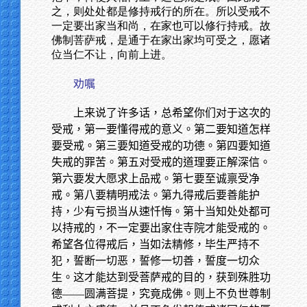
之，则处处都是修持戒行的所在。所以受戒不
一定要出家当和尚，在家也可以修行持戒。故
佛制菩萨戒，是通于在家出家均可受之，愿诸
位当仁不让，向前上进。
劝嘱
上来说了许多话，总希望你们对于这次的
受戒，第一要懂得戒的意义。第二要知道怎样
要受戒。第三要知道受戒的功德。第四要知道
失戒的罪苦。第五对受戒的道理要正解深信。
第六要发大愿求上品戒。第七要至诚禀受净
戒。第八要精明戒法。第九得戒后要善能护
持，少有亏损当从速忏悔。第十当知处处都可
以持戒的，不一定要出家住寺院才能受戒的。
希望各位得戒后，当如法精修，毕生严持不
犯，誓断一切恶，誓修一切善，誓度一切众
生。这才能达到受菩萨戒的目的，获到殊胜功
德——圆满菩提，究竟成佛。则上不负世尊制