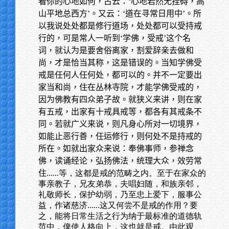
看你的心地如何，古云：‘心地若然无挂碍，高
山平地总西方’。又云：‘道在寻常日用中’。所
以我说处处都是修行道场，处处都可以受持戒
行的，可是常人一听到‘学佛，受戒’这个名
词，就认为是要舍俗离家，割爱辞亲去做和
尚，才是恰当其称，这是错误的。当知学佛受
戒是任何人任何处，都可以的。并不一定要出
家当和尚，住在丛林寺院，才能学佛受戒的，
因为佛教有四众弟子故。就狭义来讲，则在家
有五戒，出家有十戒具戒等，都各有其戒条不
同。若就广义来说，则凡身心所对一切境界，
如能止恶行善，任运修行，则何处不是持戒的
所在。如就出家众来说：奉佛事师，参禅念
佛，读诵经论，弘扬佛法，统理大众，效劳常
住
......等，这都是戒的范畴之内。至于在家众的
事亲教子，兄友弟恭，夫唱妇随，和族亲邻，
礼敬师长，保护幼弱，乃至忠上爱下，服事公
益，作诸慈济......这又何尝不是戒的作用？要
之，能将日常生活之行为纳于最标准的道德轨
范中，俾使人格向上，这也就是戒。由此观