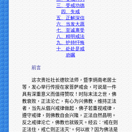
三、受戒功德
四、失戒
五、正解深信
六、当发大愿
七、至诚禀受
八、精明戒法
九、护持忏悔
十、处处是戒
劝嘱
前言
这次贵社社长德钦法师，暨李炳南老居士
等，发心举行传授在家菩萨戒会，可说是一件
具有深重意义而值得赞叹！时际末法之世，佛
教衰败，正法沦亡，有心为兴佛教，维持正法
者，当先从倡兴戒律做起，佛子若重视戒律，
遵守戒律，则佛教自会兴隆，正法自然昌明。
反之戒律沦亡，佛教也就毁灭。经云：‘戒在则
正法住，戒亡则正法灭’。何以故？因为佛法是