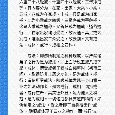
六重二十八轻戒、十重四十八轻戒、三聚净戒
等。其内容分为：在家、出家、大乘、小乘。
五戒、八戒为在家戒，十戒、具足戒为出家
戒，此为小乘戒之四级。三聚净戒为菩萨戒，
这是大乘戒之通称。又菩萨戒为通戒，道俗通
行——在家出家均可受之，故云通。具足戒为
别戒，唯限出家二众受之，故云别。又有戒
法、戒体、戒行、戒相之四科。
戒法：即佛所制定之种种规戒，以严禁诸
弟子之行为是为戒法，即上面所说五戒八戒等
是。戒体：谓受戒者于受戒白羯摩时（初审三
问），取得防非止恶之功能，是为戒体。戒
行：谓依所受戒法，随顺戒体发现于身口意三
业之如法动作者，是为戒行。戒相：谓持戒
者，戒行庄严，其美德外显，足为他人之模
范，是为戒相。一切诸戒都具有这四科的。如
佛制定之‘戒法’，受之者即于自身得无作‘戒
体’，随顺戒体现于三业之动作，而‘戒行’立，