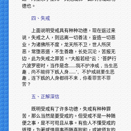
德也。
四、失戒
上面说明受戒具有种种功德，现在返过来
说，失戒之人，则远离一切善法，妄造一切恶
业，为诸佛所不度，龙天所不卫，世人所厌
恶，常堕恶道，不生善趣，长处沉沦，苦报无
边，此为失戒之罪苦。“大般若经”云：‘菩萨行
六波罗密时，当作是念
......我不护净戒，当生恶
趣，尚不能得下贱人身......’。不护戒就要生恶
趣，连下贱的人身都得不来，你看罪苦不罪
苦？
五、正解深信
既明受戒有了许多功德，失戒有种种罪
苦，那么当然是要受戒的。但受戒不是一种随
便之事，是不可苟且从事。有些人不懂受戒的
道理，为著感情用事而随喜附和，或被师友的