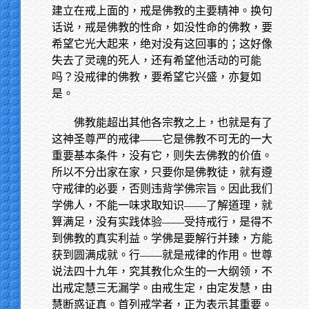
建立在戒上面的，戒是佛教的主要精神。换句
话说，戒是佛教的性命，如没性命的佛教，要
希望它光大起来，绝对没有这回事的；这好像
失去了灵魂的死人，还有希望他活动的可能
吗？没戒律的佛教，要希望它兴盛，亦复如
是。
佛教能超出其他各宗教之上，也就是有了
这神圣尊严的戒律——它是佛教不可无的一大
重要基本条件，没有它，则失去佛教的价值。
所以不分出家在家，只要你是佛教徒，就有遵
守戒律的必要，否则违背学佛宗旨。因此我们
学佛人，不能一味求取知识——了解道理，就
算满足，没有实践体验——受持戒行，是得不
到佛教的真实利益。学佛是要解行并臻，方能
获到圆满成就。行——就是戒律的作用。世尊
说法四十九年，究其教化众生的一大纲领，不
出戒定慧三无漏学。由戒生定，由定发慧，由
慧断惑证真。首列戒学者，正为表示其重要。