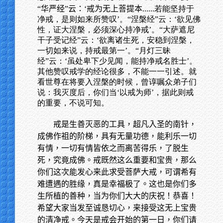
“华严经”云：‘戒为无上菩提本
......若能坚持于
净戒，是则如来所赞叹’。“涅槃经”云：‘欲见佛
性，证大涅槃，必须深心持净戒’。“大萨遮尼
干子受记经”云：‘欲离诸生死，安稳到涅槃，
一切如来说，持戒最第一’。“月灯三昧
经”云：‘虽处卑下少见闻，能持净戒名胜士’。
其他赞叹戒学的经论很多，不能一一引述。就
看世尊在将要入涅槃的时候，曾谆嘱众弟子们
说：我灭度后，你们当‘以戒为师’，据此则戒
的重要，不说可知。
戒是生善灭恶的工具，超凡入圣的南针，
成佛作祖的阶梯，具有无量功德，能利乐一切
有情，一切有情皆依之而离苦得乐，了脱生
死，究竟成佛。戒既然这么重要和宝贵，那么
你们这次能发心来此求受菩萨大戒，可谓希有
难遭遇的胜缘，真是幸福极了。这也是你们多
生所植的善种，当为你们大大的庆祝！恭喜！
希望大家当发至诚恳切心，来接受这无上宝贵
的清净戒。今天是戒会开始的第一日，你们请