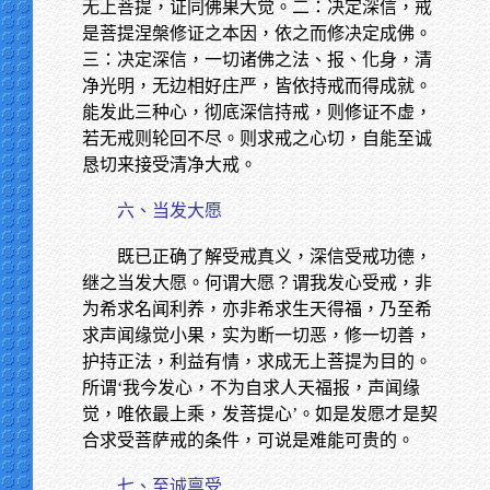
无上菩提，证同佛果大觉。二：决定深信，戒
是菩提涅槃修证之本因，依之而修决定成佛。
三：决定深信，一切诸佛之法、报、化身，清
净光明，无边相好庄严，皆依持戒而得成就。
能发此三种心，彻底深信持戒，则修证不虚，
若无戒则轮回不尽。则求戒之心切，自能至诚
恳切来接受清净大戒。
六、当发大愿
既已正确了解受戒真义，深信受戒功德，
继之当发大愿。何谓大愿？谓我发心受戒，非
为希求名闻利养，亦非希求生天得福，乃至希
求声闻缘觉小果，实为断一切恶，修一切善，
护持正法，利益有情，求成无上菩提为目的。
所谓‘我今发心，不为自求人天福报，声闻缘
觉，唯依最上乘，发菩提心’。如是发愿才是契
合求受菩萨戒的条件，可说是难能可贵的。
七、至诚禀受