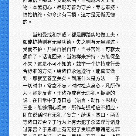
固深信。那么，受戒以后，当视戒为无上宝
物，本著初心，尽形寿善为守护，专志奉持，
慎始慎终，勿令少有亏损，这才是无惭无愧
的。
当知受戒和护戒，都是脚踏实地做工夫，
如能护持则有无量功德，失之则有无量罪过。
受而不护，乃是自暴自弃，自寻苦吃，可就太
愚痴了。话说回来，当怎样来护持，方能保全
不失？这是不可不知的，玆举一个护持戒行最
合标准的方法，给诸位永远遵行，能真实做
到，那就至善至美矣。到底什么是方法——于
一切时中，常念不忘，时时检点身心，凡所作
为，逐步反省，于诸净戒有无违犯。扼要的
说：在日常中于身口意（语言、动作、思想）
三业，能够细心观察，所作与道相应不相应，
即在说话时有无犯了妄言、绮语、恶口、两舌
等诸口过否？于行为上有无犯了杀盗淫等诸身
过罪否？于思想上有无犯了贪嗔痴等诸意过罪