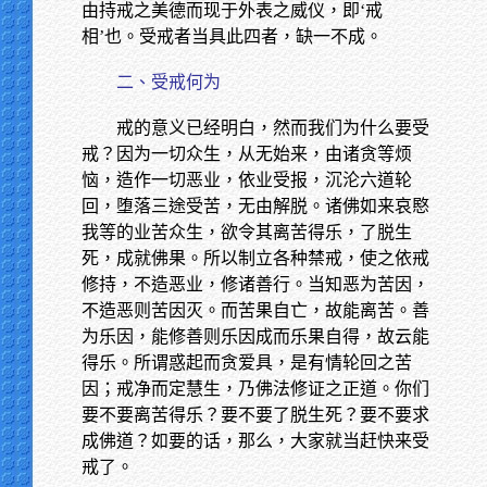
由持戒之美德而现于外表之威仪，即‘戒
相’也。受戒者当具此四者，缺一不成。
二、受戒何为
戒的意义已经明白，然而我们为什么要受
戒？因为一切众生，从无始来，由诸贪等烦
恼，造作一切恶业，依业受报，沉沦六道轮
回，堕落三途受苦，无由解脱。诸佛如来哀愍
我等的业苦众生，欲令其离苦得乐，了脱生
死，成就佛果。所以制立各种禁戒，使之依戒
修持，不造恶业，修诸善行。当知恶为苦因，
不造恶则苦因灭。而苦果自亡，故能离苦。善
为乐因，能修善则乐因成而乐果自得，故云能
得乐。所谓惑起而贪爱具，是有情轮回之苦
因；戒净而定慧生，乃佛法修证之正道。你们
要不要离苦得乐？要不要了脱生死？要不要求
成佛道？如要的话，那么，大家就当赶快来受
戒了。