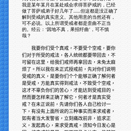
我是某年某月在某处戒会求得菩萨戒的，已经
做了菩萨戒弟子好几年了......但这都是没正确了
解到受戒的真实意义。其他用意的当然还有，
可不必说。以上所谓受戒者都是歪曲不正当
的。经云：‘因地不真，果招纡曲’，可不慎
哉？
我要你们受个真戒，不要受个空戒，要你
们对于所受的戒法，各人统统都要带回去，不
可留在这里，给我们戒师再拿回去，未免太麻
烦了。所以我在未正式授戒前，先对你们说明
受戒的真义，是要你们个个能够正确了解何者
是受戒，方能真实得到戒法，不致受个空戒，
这才不辜负你们的苦心，才能达到受戒目的。
然而要怎样来正确了解它，何者才是真实受
戒？在未正说前，先请你们各人自己检讨一
下，有没有上面所说的三种事实而来求戒者，
如有者当大发警省，立刻痛改前非，追求正
义，发起真心，来求受真戒。须知今日发心是