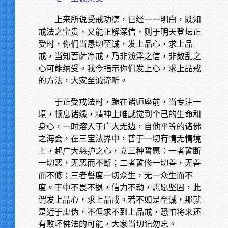
上来所说受戒功德，已经一一明白，既知
戒法之宝贵，又能正解深信，则于明天登坛正
受时，你们当恳切至诚，发上品心，求上品
戒，当知菩萨净戒，乃非浅浮之信，非散乱之
心可能纳受。我今指示你们发上心，求上品戒
的方法，大家至诚谛听。
于正受戒法时，跪在诸师座前，当专注一
境，顿息诸缘，精神上唯感觉到个己的生命和
身心，一时溶入于广大无边，自他平等的诸佛
之海会，在三宝法界中，普于一切有情无情境
上，起广大慈护之心，立三种誓愿：一者誓断
一切恶，无恶而不断；二者誓修一切善，无善
而不修；三者誓度一切众生，无一众生而不
度。于中不畏不退，信力不动，志愿坚固，此
谓发上品心，求上品戒。若不如是至诚，那就
是近于虚伪，不但求不到上品戒，恐怕将来还
有败坏佛法的可能，大家当切记勿忘。