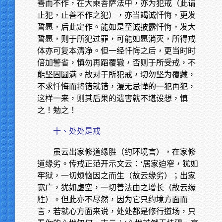
善而不作，在大乘菩萨法中，亦为犯戒（此谓
止犯，止善不作之犯），亦当竭诚忏悔，更发
誓愿，后此定作。能如是至诚披露忏悔，发大
誓愿，则于所犯过罪，可能如愿消灭，所得戒
体亦可复本清净。但一经忏悔之后，更当时时
倍加警省，慎勿再蹈覆辙，否则于所受戒，不
能坚固圆满。故对于所犯戒，切勿坚为覆藏，
不求忏悔而将错就错，漫无忌惮的一犯再犯，
这样一来，则其后果的遗害就不堪设想，慎
之！勉之！
十、处处是戒
虽云出家修道缘胜（约环境言），在家修
道缘劣。传戒正范开示文云：‘居家迫窄，犹如
牢狱，一切烦恼因之而生（故云缘劣）；出家
宽广，犹如虚空，一切善法由之增长（故云缘
胜）。但此亦不尽然，因为它只约境方面而
言，若就心方面来说，处处都是修行道场，只