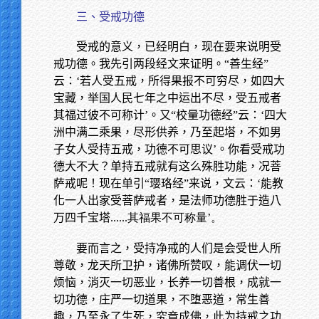
三、受戒功德
受戒的意义，已经明白，现在要来说明受
戒功德。我先引两段经文来证明。“善生经”
云：‘若人受五戒，所得果报不可穷尽，如四大
宝藏，举国人民七年之中运出不尽，受五戒者
其福过彼不可称计’。又“校量功德经”云：‘四大
洲中满二乘果，尽形供养，乃至起塔，不如男
子女人受持五戒，功德不可思议’。你看受戒功
德大不大？单持五戒就有这么殊胜功能，况菩
萨戒呢！现在单引“璎珞经”来说，文云：‘能教
化一人出家受菩萨戒者，是法师功德胜于造八
万四千宝塔
......其福果不可称量’。
要而言之，受持净戒的人们是会受世人所
尊敬，龙天所卫护，诸佛所赞叹，能调伏一切
烦恼，消灭一切恶业，长养一切善根，成就一
切功德，庄严一切道果，不堕恶道，常生善
趣，乃至永了生死，究竟成佛，此为持戒之功