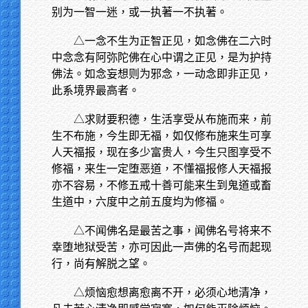
别为一智一迷，或一执著一不执著。
△一念不生为正智正见，如念佛在二六时
中念念有阿弥陀佛在心中谓之正见，是为护持
佛法。如念妄想则为邪念，一动念即非正见，
此系境界最高者。
△求财要积德，生活享受从布施而来，前
生不布施，今生即无福，如仅修布施来生可享
人天福报，现在多少富贵人，今生只图享受不
修福，来生一定堕恶道，不懂福报修人天福报
亦不容易，不修五戒十善可能来生到鬼道或畜
生道中，六度中之前五度均为修福。
△不闻佛名是最苦之事，闻佛名号将来不
幸堕地狱受苦，亦可因此一声佛的名号而起现
行，尚有解脱之望。
△烦恼愈想离愈离不开，必须心地清净，