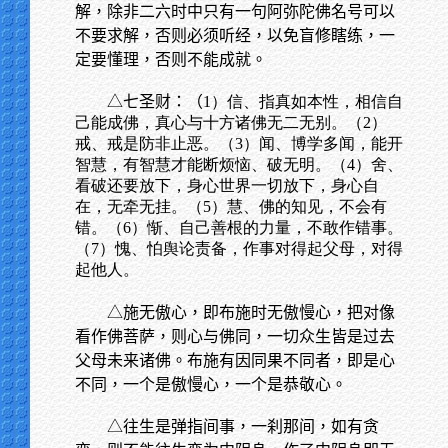
解，除非二六时中只有一句阿弥陀佛名号可以
不要求解，否则必须听经，以免盲修瞎练，一
定要懂理，否则不能成就。
△七圣财：（
1）信、指真如本性，相信自
己能成佛，真心与十方诸佛无二无别。（2）
戒、戒是防非止恶。（3）闻、博学多闻，能开
智慧，有智慧才能断烦恼、破无明。（4）舍、
看破还要放下，身心世界一切放下，身心自
在，无牵无挂。（5）慧、佛的知见，不会有
错。（6）惭、自己善根的力量，不敢作错事。
（7）愧、怕舆论责备，作事对得起父母，对得
起他人。
△施无傲心，即布施时无傲慢心，把对像
看作佛菩萨，则心与佛同，一切众生皆是过去
父母未来诸佛。布施有因同果不同者，即是心
不同，一个是傲慢心，一个是恭敬心。
△往生是弹指间事，一刹那间，如有贪