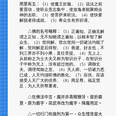
用意有五：（
1）使魔王折服。（2）说法之前
要震动，使听众意志集中，使放逸者能聚精会
神的去听。（3）使菩萨来听法。（4）使快要
解脱者得成就。（5）希众生有所祈请。
△佛的名号略释：（
1）正遍知。正确见解
谓之正知，无不知晓谓之遍知，以根本智了解
众生。（2）世间解。世出世间一切诸法均能了
解，世间解是后得智。（3）善逝。好去也，不
到三界亦不到小乘，直往菩提。（4）无上上。
从前称之为士大夫又称为智识分子，在智识分
子中称为无上，没有超过他的。（5）调御丈
夫。调理驾御之意。（6）天人师。一切诸力悉
已成，人天均须听佛的教化。（7）应供。应该
接受人天广大的供养。（8）两足尊。福足慧
足，为人天所尊重者。
△在佛法中言，魔并非青眼獠牙，是折磨
意，原为磨字，梁武帝改为魔字。降魔用定。
△一切行门布施列为第一，众生悭贪是大