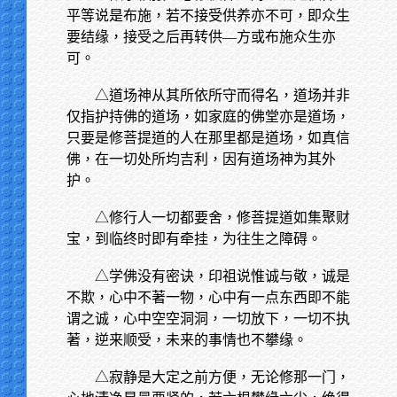
平等说是布施，若不接受供养亦不可，即众生
要结缘，接受之后再转供—方或布施众生亦
可。
△道场神从其所依所守而得名，道场并非
仅指护持佛的道场，如家庭的佛堂亦是道场，
只要是修菩提道的人在那里都是道场，如真信
佛，在一切处所均吉利，因有道场神为其外
护。
△修行人一切都要舍，修菩提道如集聚财
宝，到临终时即有牵挂，为往生之障碍。
△学佛没有密诀，印祖说惟诚与敬，诚是
不欺，心中不著一物，心中有一点东西即不能
谓之诚，心中空空洞洞，一切放下，一切不执
著，逆来顺受，未来的事情也不攀缘。
△寂静是大定之前方便，无论修那一门，