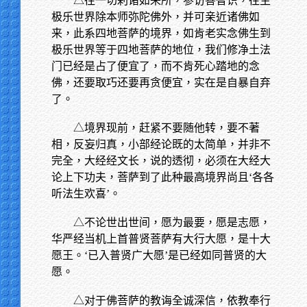
△往一切刹诸如来所，参访善智识，往生
极乐世界除本师弥陀佛外，并可亲近诸佛如
来，此系四地菩萨的境界，如肯老实念佛生到
极乐世界等于四地菩萨的地位，我们修净土法
门已经是占了便宜了，而不肯死心踏地的念
佛，还要取巧还要再贪便宜，实在是自暴自弃
了。
△境界现前，赶紧不要随他转，要不著
相，反妄归真，小部经论既的太简单，并非不
完全，大经经文长，说的透彻，必须在大经大
论上下功夫，菩萨到了此种最高境界尚且‘各各
听法生欢喜’。
△不论世出世间，愿为最要，愿是志愿，
华严经当机上首普贤菩萨有大行大愿，是十大
愿王。‘已入普贤广大愿’是已经如同普贤的大
愿。
△对于佛菩萨的教诲全诚深信，依教奉行