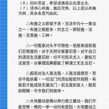
（６）回向菩提，希望成佛道以化度众生。
（７）清净心布施，施后无悔。以上是以布施
为例，其余各度均如此。
△布施之义即是不贪，百法中为十一善法
之一，布施之相甚多，约言之，即财施、法
施、无畏施、三种。
△一切冤家对头不可恨他，他是来成就我
们忍辱度的，对于天然灾害要忍受，对于自己
的清苦生活要忍耐，切不可怨天尤人，要知万
法皆空，对事理因果都能了解谓之无生法忍。
△般若对治人我法我，人我法我俱空，空
亦不能执著，一切法门均须似般若作观照，有
般若才能成就无漏法门，前五度如盲人，般若
如眼睛，可令我们到彼岸。
△大地震动是佛以神力使之震动，我们不
能觉察，佛的一举一动均有原因，大地震动之