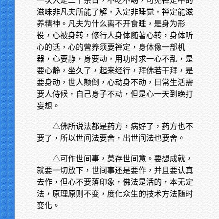
一次入定二十余日，不吃不喝，可见禅定中的
滋味非凡夫所能了解，入定非睡觉，禅定能滋
养精神。凡夫为什么离不开食睡，是身为形
役，心被身转，修行人身体随著心转，身体听
心的话，心的营养须要禅定，身体像一部机
器，心要静，身要动，用功时求一心不乱，是
要心静，坐久了，起来经行，拜佛若干拜，是
要身动，世人颠倒，心动身不动，日常生活需
要人侍候，自己身子不动，但是心一天到晚打
妄想。
△佛所说法都是药方，病好了，药方也不
要了，所以世间法要舍，出世间法也要舍。
△可作世间事，莫存世间意。要想成就，
就要一切放下，世间事还是要作，并且要认真
去作，但心不要落印象，佛法是活的，本无定
法，原理原则不变，度化众生的技术方法随时
变化。