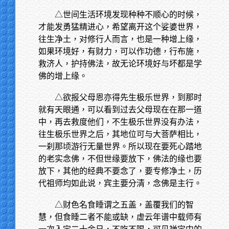
△世间生活环境发现种种不顺心的时候，
才能发勇猛精进心，希望离开这个娑婆世界，
往生净土，对修行人而言，也是一种增上缘，
如果环境好，有财力，可以作功德，行布施，
救济人，护持佛法，故无论环境好与坏都是学
佛的增上缘。
△欲报父母恩亦得先生极乐世界，到那时
就有天眼通，可以看到过去父母现在在那一道
中，再去救度他们，不生极乐世界没有办法，
往生极乐世界之后，其地位可与大菩萨相比，
一刹那顷游行无量世界。所以现在要死心踏地
的老实念佛，不但世缘要放下，佛法的缘也要
放下，其他的经典不要念了，要专修净土，历
代祖师均如此说，宾主要分清，念佛是主行。
△财色名食睡谓之五盖，盖覆我们的智
慧，但食睡二者不能或缺，虚云年谱中载师有