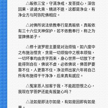
△皈依三宝，守清净戒，发菩提心，深信
因果、读诵大乘、精进不退，这都是净业，有
净业方与阿弥陀佛相应。
△对佛所说法依教奉行是真皈依，真皈依
有三十六位天神保护，若不依教奉行，称之为
冒牌佛弟子。
△修十波罗密主要是对治烦恼，如六度中
之布施治悭贪，贪是一切烦恼中之根本烦恼，
一切坏事均由贪字而来，身心世界一切放下才
能得到自在，佛说不虚，必依佛说，佛菩萨要
靠不住，人更靠不住。净法师出家六年将自己
所有布施得干干净净，后来真有感应。
△冤家恶人加害于我，不能起怨恨之心，
我现在学菩萨还能有报复心吗？
△法如是即法尔如是，有如是因即有如是
果。