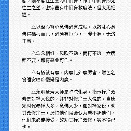
恋，则不能往生变为中阴身，作了中阴身即无
往生之望，密宗虽有中阴身救度法，但太无把
握。
△以深心智心念佛必有成就，以散乱心念
佛得福报而已，必须有恒心，一曝十寒，无济
于事。
△念念相继，风吹不动，雨打不透，六度
都不要，那有恶业可作。
△有道就有魔，内魔比外魔厉害，财色名
食睡贪嗔痴慢疑是内魔。
△永明延寿大师是弥陀化身，指示禅净双
修是对禅人说的，并非对修净土人说的，当唐
宋时代参禅人多，念佛人少，如对禅家说，劝
其改修净土，恐怕他们误会认为看不起他们，
他们未必能接受，故劝其禅净双修，实不得已
也。