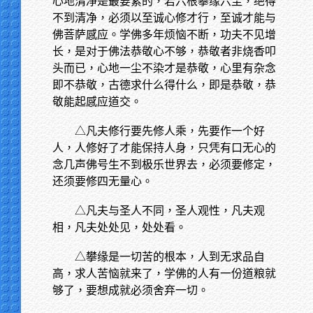
心地清净是最要紧的，若六根攀缘六尘，绝得
不到清净，必须以至诚心修才行，至诚才能与
佛菩萨感应。学佛多年烦恼不断，功夫不见增
长，是对于佛法恭敬心不够，恭敬者非烧香叩
头而已，心地一尘不染才是恭敬，心里有杂念
即不恭敬，古德求什么得什么，即是恭敬，恭
敬能起感应道交。
△凡夫修行要先修人乘，先要作一个好
人，人修好了才能保持人身，只凭有口无心的
念几声佛号生不到极乐世界去，必须要修定，
还须要修四无量心。
△凡夫与圣人不同，圣人观性，凡夫观
相，凡夫处处见，处处看。
△攀缘是一切苦的根本，人到无求品自
高，求人苦恼就来了，学佛的人有一份道粮就
够了，要想成就必须舍弃一切。