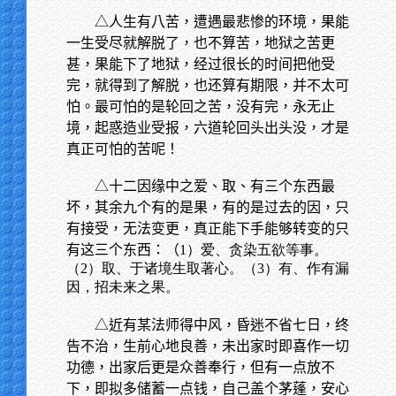
△人生有八苦，遭遇最悲惨的环境，果能
一生受尽就解脱了，也不算苦，地狱之苦更
甚，果能下了地狱，经过很长的时间把他受
完，就得到了解脱，也还算有期限，并不太可
怕。最可怕的是轮回之苦，没有完，永无止
境，起惑造业受报，六道轮回头出头没，才是
真正可怕的苦呢！
△十二因缘中之爱、取、有三个东西最
坏，其余九个有的是果，有的是过去的因，只
有接受，无法变更，真正能下手能够转变的只
有这三个东西：（
1）爱、贪染五欲等事。
（2）取、于诸境生取著心。（3）有、作有漏
因，招未来之果。
△近有某法师得中风，昏迷不省七日，终
告不治，生前心地良善，未出家时即喜作一切
功德，出家后更是众善奉行，但有一点放不
下，即拟多储蓄一点钱，自己盖个茅蓬，安心