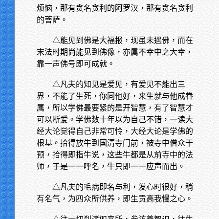
烦恼，那有贪名贪利的阿罗汉，那有贪名贪利
的菩萨。
△能见到佛是大福报，现虽未遇佛，而在
末法时期尚能见到佛像，亦属不幸中之大幸，
靠一声佛号即可成就。
△凡夫的知见是爱见，有爱见不能出三
界，不能了生死，你同他好，来生就与他成眷
属，所以学佛最要紧的是开智慧，有了智慧才
可以断爱。学佛数十年以为自己不错，一读大
经大论觉得自己非常可怜，大经大论是学佛的
根基。拾得放牛到国清寺门前，被寺中僧众干
预，拾得即指牛说，这些牛都是从前寺中的法
师，于是一一呼名，牛只即一一应声而出。
△凡夫的毛病即名与利，发心时很好，稍
有名气，为四众所供养，即生贡高我慢之心。