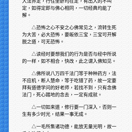
入法界定，行住坐卧均在定，有出入的不叫
定，如得定即与佛心相同，一切经典均能了
解。
△恐怖之心不安之心佛常见之，流转生死
为大苦，必大恐怖，要皈依三宝，三宝可开解
脱之道，可无恐怖。
△读经时要想我们的行为是否与经中所说
的一样，如不相合，快改，此之谓入佛知见。
△佛所说八万四千法门等于种种药方，法
不应机，断人慧命，等于吃错了药，故一定要
拜有道德学问的好老师，若找不到，只有念佛
法门，死心踏地的念去，一定有成就。
△一切如来道，修行要一门深入，否则一
生有多少时光，结果一事无成。
△一毛所集诸功德，能放无量光明，故一