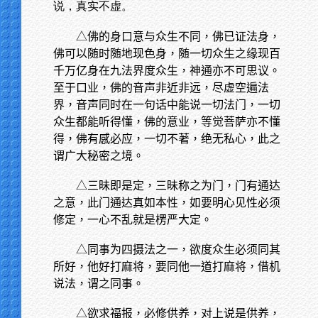
说，真实不虚。
△佛的身口意与众生不同，佛已证法身，
佛可以随时随地现色身，随一切众生之缘现百
千万亿身在九法界度众生，神通亦不可思议。
至于口业，佛的音声非近非远，尽虚空遍法
界，音声同时在一句话中能说一切法门，一切
众生都能听得懂，佛的意业，等觉菩萨亦不懂
得，佛有感必应，一切不著，绝无私心，此之
谓广大秘密之境。
△三昧即是定，三昧称之为门，门有通达
之意，此门通达真如本性，如要明心见性必须
修定，一心不乱就是楞严大定。
△同事为四摄法之一，欲度众生必须同其
所好，他好打麻将，要同他一道打麻将，借机
说法，谓之同事。
△欲求福报，必修供养，对上说是供养，