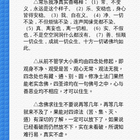
△常乐我净真实善略释：（
1）常、不变
义，永远是这个样子。（2）乐、安稳也，身心
皆得安稳。（3）我、自在义。（4）净、一切
不染，不但烦恼不染，连声闻缘觉都不染。
（5）真、离妄也，离一切相。（6）实、不假
也，不是空空洞洞什么都没有。（7）善、恒顺
一切众生，成就一切众生。十方一切诸佛均如
此。
△从前不管学大小乘均由四念处修起，即
观身不净、观受是苦、观心无常、观法无我，
四念处也有藏、通、别、圆。修净土法门果然
能老实念佛，四圣谛均在一句佛号之中，心与
善恶业均不相应，才可以住生。
△念佛求往生不要说再等几年，再等几年
就来不及了，果能对四谛法（苦、集、灭、
道）有深切的了解，一定可以放下了，如果说
已经看破而仍然放不下，实在未看破，所谓知
难行易，真实不虚。