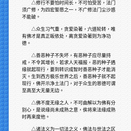
△修行不要怕时间长，不可怕受苦，法门
须广修，为四宏誓愿之一，不广修法门尘沙惑
不能破。
△众生习气重，贪爱染著，六道轮转，唯
有佛才是真正皈依处，离贪爱染著则为净功
德。
△善恶种子不失坏，有恶种子应尽量持
戒，不令其增长，若求人天福报，恶的种子遇
缘就起现行，要到转识成智时善恶种子才能消
灭。生到西方极乐世界之后，善恶种子就不起
现行，佛开示净土法门，对于众生的恩德可谓
至高至大无量无边。
△佛不度无缘之人，不可曲解以为佛有分
别心，是说缘尚未成熟之意，俟将来法缘成熟
时再来度他。
△诸法义为一切法之义，佛法与世法之区