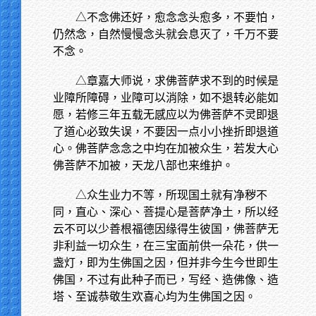
△不念佛还好，愈念念头愈多，不要怕，
仍然念，自然慢慢念头就会息灭了，千万不要
不念。
△章嘉大师说，求佛菩萨求不到的时候是
业障所障碍，业障可以消除，如不退转必能如
愿，若修三年五载无感应以为佛菩萨不灵即退
了道心必致失误，不要因一点小小挫折即退道
心。佛菩萨念念之中均在加被众生，若发大心
佛菩萨不加被，天龙八部也来维护。
△众生业力不等，所现国土就有净秽不
同，直心、深心、菩提心是菩萨净土，所以经
云不可以少善根福德因缘得生彼国，佛菩萨无
非利益一切众生，在三宝面前供一朵花，供一
盏灯，即为生佛国之因，但并非今生今世即生
佛国，不过有此种子而已，写经、造佛像、造
塔、至诚恭敬生欢喜心均为生佛国之因。