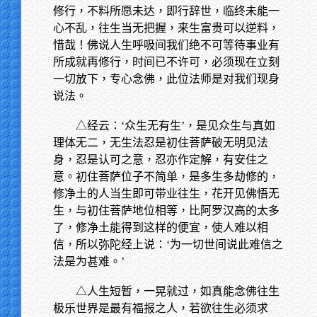
修行，不料所愿未达，即行辞世，临终未能一
心不乱，往生当无把握，来生富贵可以逆料，
惜哉！佛说人生呼吸间我们绝不可等待事业有
所成就再修行，时间已不许可，必须现在立刻
一切放下，专心念佛，此位法师是对我们现身
说法。
△经云：‘众生无有生’，是见众生与真如
理体无二，无生法忍是初住菩萨破无明见法
身，忍是认可之意，忍亦作定解，有安住之
意。初住菩萨位子不简单，是多生多劫修的，
修净土的人当生即可带业往生，花开见佛悟无
生，与初住菩萨地位相等，比阿罗汉高的太多
了，修净土能得到这样的便宜，使人难以相
信，所以弥陀经上说：‘为一切世间说此难信之
法是为甚难。’
△人生短暂，一晃就过，如真能念佛往生
极乐世界是最有福报之人，若欲往生必须求