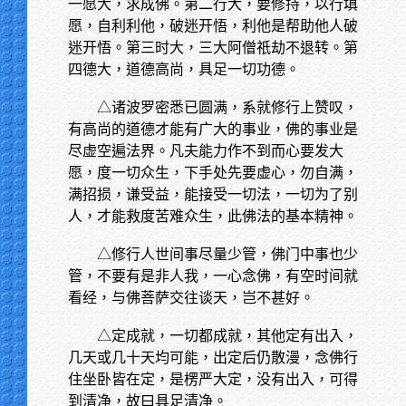
一愿大，求成佛。第二行大，要修持，以行填
愿，自利利他，破迷开悟，利他是帮助他人破
迷开悟。第三时大，三大阿僧祇劫不退转。第
四德大，道德高尚，具足一切功德。
△诸波罗密悉已圆满，系就修行上赞叹，
有高尚的道德才能有广大的事业，佛的事业是
尽虚空遍法界。凡夫能力作不到而心要发大
愿，度一切众生，下手处先要虚心，勿自满，
满招损，谦受益，能接受一切法，一切为了别
人，才能救度苦难众生，此佛法的基本精神。
△修行人世间事尽量少管，佛门中事也少
管，不要有是非人我，一心念佛，有空时间就
看经，与佛菩萨交往谈天，岂不甚好。
△定成就，一切都成就，其他定有出入，
几天或几十天均可能，出定后仍散漫，念佛行
住坐卧皆在定，是楞严大定，没有出入，可得
到清净，故曰具足清净。