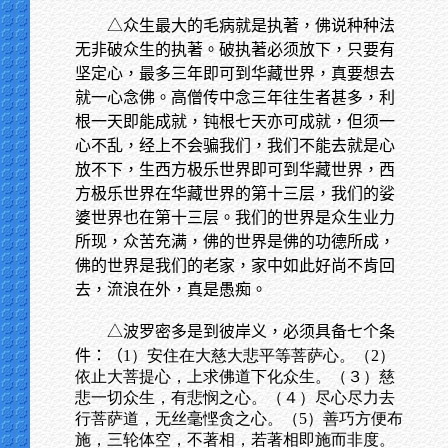
△众生最大的毛病就是执著，佛说种种法
无非破众生的执著。破执著必须放下，只要有
坚定心，最多三年即可到华藏世界，真要想去
就一心念佛。高僧传中念三年往生者甚多，利
根一天即能成就，钝根七天亦可成就，但须一
心不乱，经上不会骗我们，我们不能去就是心
放不下，生西方极乐世界即可到华藏世界，西
方极乐世界在华藏世界的第十三层，我们的娑
婆世界也在第十三层。我们的世界是众生业力
所现，众苦充满，佛的世界是佛的功德所成，
佛的世界是我们的老家，家中如此好尚不肯回
去，流浪在外，真是愚痴。
△波罗密多是到彼岸义，必须具备七个条
件：（
1）安住在大慈大悲平等菩萨心。（2）
依止大菩提心，上求佛道下化众生。（３）慈
悲一切众生，有悲悯之心。（４）尽心尽力去
行菩萨道，无丝毫悭贪之心。（5）善巧方便布
施，三轮体空，不著相，若著相即施而非度。