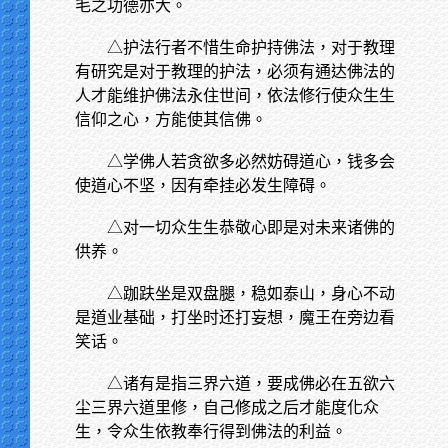
毛之功德亦大。
△护法行者不惜生命护持佛法，对于教理
有研究是对于教理的护法，必须有通达佛法的
人才能维护佛法永住世间，依法修行使众生生
信仰之心，方能使其信佛。
△学佛人若贪欲多必然妨碍道心，钱多会
使道心不坚，因有牵挂必发生障碍。
△对一切众生生恭敬心即是对未来诸佛的
供养。
△跏趺坐是双盘腿，稳如泰山，身心不动
是道业基础，打坐时还打妄想，魔王在旁边看
笑话。
△诸有是指三界六道，要成佛必在五欲六
尘三界六道里修，自己修成之后才能度化众
生，令众生依教奉行得到佛法的利益。