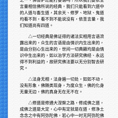
之一，佛菩萨还能打妄语吗？所以我们要依圣
言量相信佛所说的经典，我们只能看到六道中
的人道与畜生道，其余天、修罗、地狱、鬼道
均看不到，看不到不能说没有，依圣言量，我
们知道尚有四道。
△一切经典是佛证得的诸法实相用言语流
露出来的，众生的言语是由情识内生出来的，
是由分别心生出来的，世间一切典籍均是由情
识中生出来的，如以治学方法研究佛经、永远
得不到利益的，故研究佛法要以无分别智去研
究。
△法身无相，法身遍一切处，如如不动，
没有形象，佛随类现身，为度众生，佛的化身
无量无边，佛的真身无在无不在。
△修道是修通大涅槃之路，修成佛之道，
成佛之道是大定，心中有定就是在道，修净土
念念之中有阿弥陀佛，若心中一时无阿弥陀佛