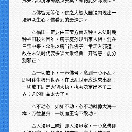
凡夫若心清净即感觉寂寞，如何能灭除烦恼。
△佛智无等伦，佛之大智大圆镜内现出十
法界众生心，佛看到的最清楚。
△福田一定要由三宝方面去种。末法时期
种福田较为困难，魔子魔孙现出家人相，混在
三宝中来，众生以魔当作佛子，常走入邪道，
故在末法时代要多读大乘经典，开智慧，能分
别邪正。
△一切放下，一声佛号，念到一心不乱，
即可往生极乐世界，在此乱世更应速求出离；
一切放下即是大彻大悟，执著决定出不了三
界；舍的利益太大了。
△不动心，如如不动，心不动就像大海一
样，万德总归，一切魔王均不敢动。
△入法界三昧门即入法界定，一心念佛即