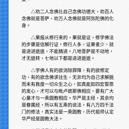
△劝二人念佛比自己念佛功德大，劝百人
念佛就是菩萨，劝万人念佛就是阿弥陀佛的化
身。
△果报从修行来的，果就是证，修学佛法
的步骤是信解行证。修行人多，证果者少，就
是进进退退，不能精进。八地菩萨是不动地，
才无退转，七地以下都是进进退退。
△学佛人有的欲消除罪障，有的欲修定
功，有的欲念佛求往生，无非均为自己求解脱
而未有救度一切众生之心，如真能如四宏誓愿
的发心，才可以与毗卢遮那佛相应，要有广大
心量才与一乘圆教相应。华严是主经，其余均
是眷属经，所以有五乘的说法，有八万四千法
门的修法，真实法是一乘圆教，历代祖师认定
华严经是圆教大法。