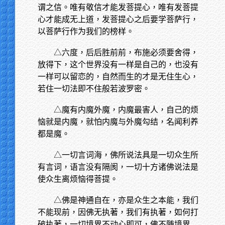
谓之信。唯有敬信才能发菩提心，唯有发菩提
心才能成无上道，发菩提心之后要学菩萨行，
以菩萨行作为我们的榜样。
△六度，后后胜前前，布施必须要舍得，
放得下，这个世界没有一样是自己的，也没有
一样可以留恋的，自然而生的才是无住生心，
若住一切法即不住般若波罗密。
△魔有内魔外魔，内魔最害人，自己的烦
恼就是内魔，就怕内魔与外魔勾结，名闻利养
都是魔。
△一切言词海，佛所说法具是一切众生所
有言词，语言没有隔阂，一切十方诸佛说法是
使众生离烦恼得菩提。
△佛是神通自在，亦是众生之本能，我们
不能现前，因佛无执著，我们有执著，如何打
破执著，一切境界不动心即可，佛不随境界