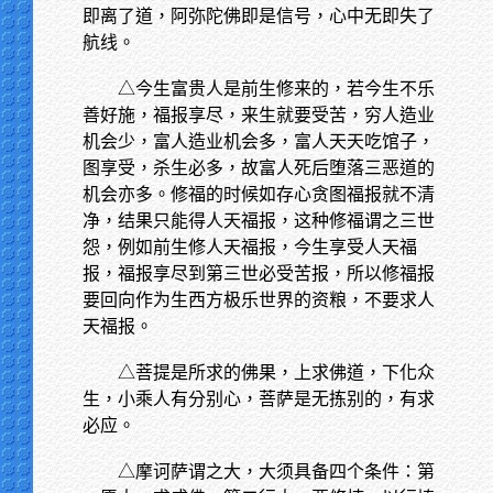
即离了道，阿弥陀佛即是信号，心中无即失了
航线。
△今生富贵人是前生修来的，若今生不乐
善好施，福报享尽，来生就要受苦，穷人造业
机会少，富人造业机会多，富人天天吃馆子，
图享受，杀生必多，故富人死后堕落三恶道的
机会亦多。修福的时候如存心贪图福报就不清
净，结果只能得人天福报，这种修福谓之三世
怨，例如前生修人天福报，今生享受人天福
报，福报享尽到第三世必受苦报，所以修福报
要回向作为生西方极乐世界的资粮，不要求人
天福报。
△菩提是所求的佛果，上求佛道，下化众
生，小乘人有分别心，菩萨是无拣别的，有求
必应。
△摩诃萨谓之大，大须具备四个条件：第