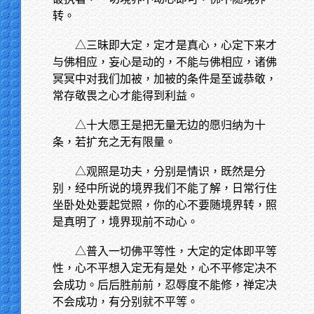
转。
△三昧即大定，定才是真心，心定下来才
与佛相应，妄心是动的，不能与佛相应，诸佛
冥冥中对我们加被，加被的条件是至诚恭敬，
常存敬畏之心才能得到利益。
△十大愿王是把无量无边的愿归纳为十
条，若扩充之无有限量。
△观照是功夫，分别是情识，既然是分
别，经中所说的境界我们不能了解，日常行住
坐卧处处要起觉照，你的心不要随境界转，照
是真明了，境界现前不动心。
△普入一切佛平等性，大定的定体即平等
性，心不平想入定无有是处，心不平修定决不
会成功。后后胜前前，忍辱度不能修，禅定决
不会成功，有分别就不平等。