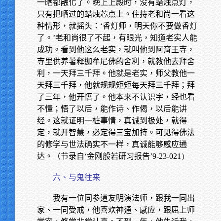
一晒都融化了。晚上上殿时，没有蜡烛点灯，
只有把晒过的蜡烛芯点上。住持老和尚一看这
种情形，就摇头：‘香灯师，明天你不要做香灯
了。’老和尚很了不起，有眼光，知道老实人能
成功。看到他这么老实，就叫他到阿育王寺，
寺里供养著释迦牟尼佛的舍利，就教他去拜舍
利，一天拜三千拜。他就是老实，师父教他一
天拜三千拜，他就规规矩矩每天拜三千拜；拜
了三年，他开悟了。他本来不认识字，经也看
不懂；悟了以后，能作诗、作偈，以后能讲
经。这就证明一桩事情，真诚到极处，就得
定，就开智慧，必定得三宝加持。可见得佛法
的修学与世法确实不一样，真诚能够感应通
达。（节录自‘金刚般若研习报告’
9-23-021）
六、与鬼往来
我有一位同参道友明演法师，跟我一同出
家、一同受戒，他喜欢神通、感应，跟屈上师