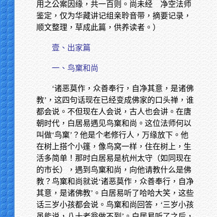
用之公案因缘，共一百则。尚未经 净空法师
鉴定，仅为华藏讲记组亲聆音带，摘要记录，
顺文整理，草成此篇，供养读者。）
壹、出家篇
一、鸟窠和尚
‘诸恶莫作，众善奉行，自净其意，是诸佛
教’，这四句话现在已经变成佛家的口头禅，谁
都会说。不但现在人会说，古人也会讲。在唐
朝时代，白居易遇见鸟窠和尚。这位法师何以
叫做‘鸟窠’？他是个老修行人，万缘放下。他
在树上搭个小篷，像鸟窝一样，住在树上，生
活多简单！那时白居易是杭州太守（如同现在
的市长），遇到鸟窠和尚，向他请教什么是佛
教？鸟窠和尚就说‘诸恶莫作，众善奉行，自净
其意，是诸佛教’。白居易听了哈哈大笑，这些
话三岁小孩都会说。鸟窠和尚回答，‘三岁小孩
虽能说，八十老翁做不到’。白居易听了之后，