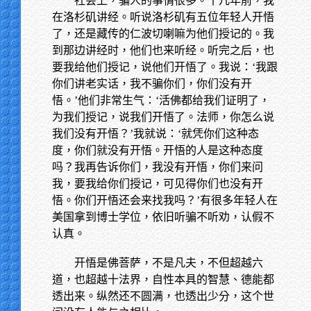
社会上，骗人的事情很多。十几年前，我
在洛杉矶讲经。听说洛杉矶有五位年轻人开悟
了，还是藏传的仁波切喇嘛为他们授记的。我
到那边讲经时，他们也来听经。听完之后，也
要我给他们授记，说他们开悟了。我说：‘我跟
你们讲老实话，我不骗你们，你们没有开
悟。’他们非常生气：‘活佛都给我们证明了，
为我们授记，说我们开悟了。法师，你怎么说
我们没有开悟？’我就说：‘就凭你们这种态
度，你们就没有开悟。开悟的人是这种态度
吗？我再告诉你们，我没有开悟，你们来问
我，要我给你们授记，可见得你们也没有开
悟。你们开悟还会来找我吗？’有很多年轻人在
美国拿到博士学位，依旧听骗不听劝，认假不
认真。
开悟是佛菩萨，不是凡夫，不但超越六
道，也超越十法界，自性本具的智慧、德能都
透出来。纵然还不圆满，也透出少分，这个世