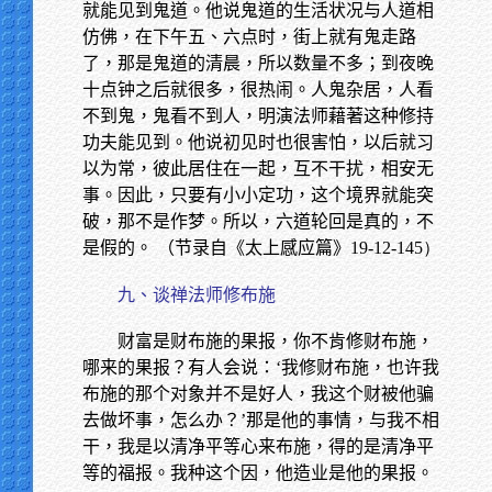
就能见到鬼道。他说鬼道的生活状况与人道相
仿佛，在下午五、六点时，街上就有鬼走路
了，那是鬼道的清晨，所以数量不多；到夜晚
十点钟之后就很多，很热闹。人鬼杂居，人看
不到鬼，鬼看不到人，明演法师藉著这种修持
功夫能见到。他说初见时也很害怕，以后就习
以为常，彼此居住在一起，互不干扰，相安无
事。因此，只要有小小定功，这个境界就能突
破，那不是作梦。所以，六道轮回是真的，不
是假的。 （节录自《太上感应篇》
19-12-145）
九、谈禅法师修布施
财富是财布施的果报，你不肯修财布施，
哪来的果报？有人会说：‘我修财布施，也许我
布施的那个对象并不是好人，我这个财被他骗
去做坏事，怎么办？’那是他的事情，与我不相
干，我是以清净平等心来布施，得的是清净平
等的福报。我种这个因，他造业是他的果报。