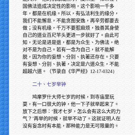
国佛法造成决定性的影响，这个影响一千多
年，都是在机缘。所以，有弘法利生的缘分，
我们不能懈怠，不能贪图安逸，再辛劳都要去
做；没有机缘，千万不要惹麻烦，独善其身使
自己的道业百尺竿头更进一步就好了。由此可
知，无论是进是退，都是为众生、为佛法，绝
对不是为自己。若有一念为自己，就不能解
脱，因为你的妄想、分别、执著还存在。只要
有妄想、分别、执著，决定是六道众生，不能
超越六道。（节录自《华严经》
12-17-0324）
二十、七岁举钟
鸠摩罗什大师七岁的时候，到寺庙里玩
耍，有一口很大的钟，他一下子就举起来了。
放下之后想：‘我才七岁，怎么会有这么大的力
气？’再举的时候，就举不动了。这就证明人在
没有妄念时有本能，那种能力是无可限量的。