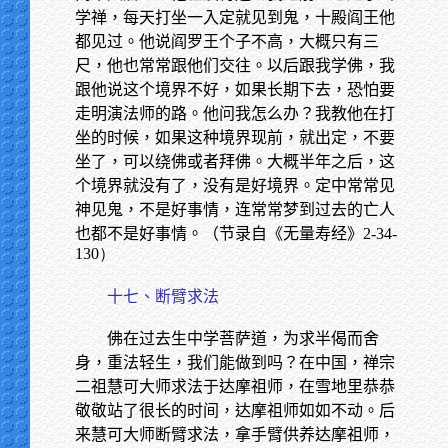
学禅，每天打坐一入定就见到鬼，十殿阎王他
都见过。他说阎罗王个子不高，大概只有三
尺，他也常常跟他们交往。以后跟我学佛，我
跟他说这个境界不好，如果长期下去，恐怕要
走明演法师的路。他问我怎么办？我教他在打
坐的时候，如果这种境界现前，就出定，不要
坐了，可以绕佛或者拜佛。大概半年之后，这
个境界就没有了，没有是好境界。定中常常见
神见鬼，不是好事情，连常常梦到过去的亡人
也都不是好事情。（节录自《无量寿经》
2-34-
130）
十七、断臂求法
佛在过去生中学菩萨道，为求半偈而舍
身，重法轻生，我们能做到吗？在中国，禅宗
二祖慧可大师求法于达摩祖师，在雪地里恭恭
敬敬站了很长的时间，达摩祖师如如不动。后
来慧可大师断臂求法，拿手臂供养达摩祖师，