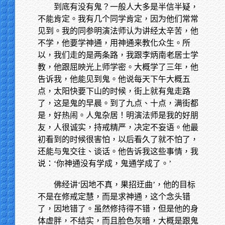
到底有没有鬼？一般人大多是半信半疑，
不能肯定。我有几个同学肯定，因为他们常常
见到。我的同参明演法师认为讲经太辛苦，他
不学，他要学神通，用神通来教化众生。所
以，我们走的是两条路，我跟李炳南老居士学
教，他跟屈映光上师学密。大概学了三年，他
告诉我，他能见到鬼。他说每天下午大概五
点，太阳快要下山的时候，街上就有鬼走路
了，这是鬼的早晨。到了九点、十点，满街都
是，好热闹。人鬼杂居！明演法师是我的好朋
友，人很诚实，持戒精严，决定不妄语。他最
初看到的时候很害怕，以后看久了就不怕了，
还能与鬼交往、谈话。他告诉我这些事情，我
说：‘你神通没有学成，鬼通学成了。’
佛经讲‘因地不真，果招迂曲’，他的目标
不是在修戒定慧，而是求神通，这个念头错
了，因地错了。虽然修持得不错，但是他的身
体虚胖，不结实，而且脸色灰暗，大概是跟鬼