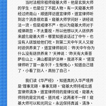
当时法相宗祖师窥基大师，他是玄奘大师
的学生，也是位了不起人物。有一天窥基大师
经过终南山，顺道拜访道宣律师，道宣律师听
到这个消息很欢喜。窥基大师学问好，讲经说
法一流，但是戒律不严，他以为窥基大师对于
戒律疏忽，不太重视，所以他想以天人送供养
来感化窥基大师。哪里知道谈话过了中午，也
没有人送饭给他们吃。到第二天中午天人又按
时送供养来了，道宣律师就问：‘昨天中午你为
什么没有送供养来？’天神说：‘昨天有大乘菩
萨在山上，满山都是护法神，我进不来。’道宣
律师听了冒一身冷汗，生惭愧心，知道自己错
了，小看了别人，高抬了自己。
我们读《华严经》，知道真的入华严境界
是‘理事无碍，事事无碍。’窥基大师持戒比道
宣律师清净，道宣律师持的是律仪戒，窥基大
师持的是定共戒、道共戒，这两者不一样！窥
基大师可以和光同尘，永远保持真诚、清净、