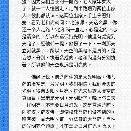
篷，因为有相当长的一段路，老人家年岁大
了，就一个人慢慢走，走到半路遇到两位出家
人，彼此都认识。这两位出家人手上拿著灯
笼，看到老和尚就问：‘老法师，天这么黑，你
还一个人走路！’老和尚一直走，心是定的，心
是清净的，所以永远保持光明，他没有感觉到
天暗了。经他们一提，他愣了一下，一刹那天
立刻就黑了。所以，天空的黑暗不是真的，是
妄想、分别、执著造成的，老和尚没有分别执
著，所以他的天空永远是明亮的。
佛经上说，佛菩萨住的是大光明藏，佛菩
萨的虚空是一片光明，我们相信。我们今天的
光明，得自太阳、月亮、灯光来显露太虚空的
真面目。黑暗是无明，无明断了，晚上与白天
一样明亮，不需要日月灯光。这是普通菩萨、
阿罗汉、辟支佛，即使权教菩萨也做不到的。
唯有破一品无明、证一分法身的大菩萨，自性
的光明完全透露，才不需要日月灯光。所以，