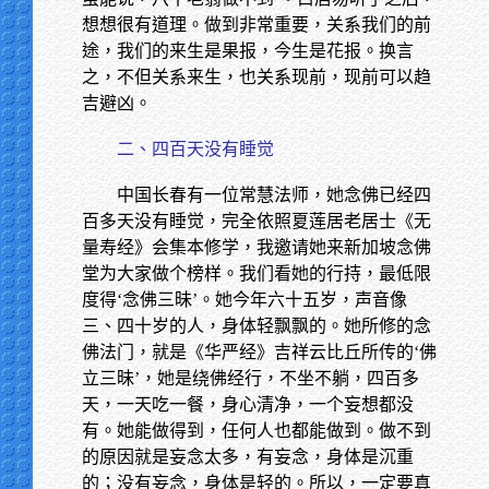
想想很有道理。做到非常重要，关系我们的前
途，我们的来生是果报，今生是花报。换言
之，不但关系来生，也关系现前，现前可以趋
吉避凶。
二、四百天没有睡觉
中国长春有一位常慧法师，她念佛已经四
百多天没有睡觉，完全依照夏莲居老居士《无
量寿经》会集本修学，我邀请她来新加坡念佛
堂为大家做个榜样。我们看她的行持，最低限
度得‘念佛三昧’。她今年六十五岁，声音像
三、四十岁的人，身体轻飘飘的。她所修的念
佛法门，就是《华严经》吉祥云比丘所传的‘佛
立三昧’，她是绕佛经行，不坐不躺，四百多
天，一天吃一餐，身心清净，一个妄想都没
有。她能做得到，任何人也都能做到。做不到
的原因就是妄念太多，有妄念，身体是沉重
的；没有妄念，身体是轻的。所以，一定要真