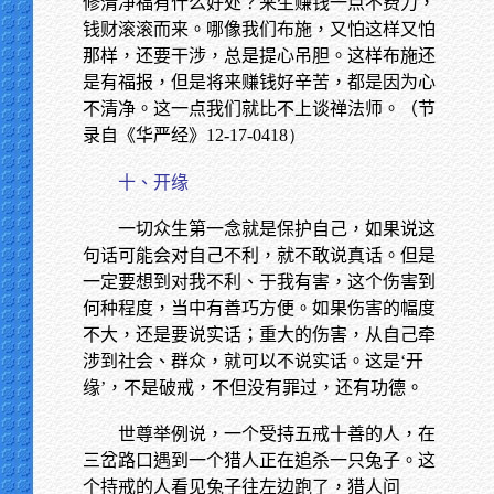
修清净福有什么好处？来生赚钱一点不费力，
钱财滚滚而来。哪像我们布施，又怕这样又怕
那样，还要干涉，总是提心吊胆。这样布施还
是有福报，但是将来赚钱好辛苦，都是因为心
不清净。这一点我们就比不上谈禅法师。（节
录自《华严经》
12-17-0418）
十、开缘
一切众生第一念就是保护自己，如果说这
句话可能会对自己不利，就不敢说真话。但是
一定要想到对我不利、于我有害，这个伤害到
何种程度，当中有善巧方便。如果伤害的幅度
不大，还是要说实话；重大的伤害，从自己牵
涉到社会、群众，就可以不说实话。这是‘开
缘’，不是破戒，不但没有罪过，还有功德。
世尊举例说，一个受持五戒十善的人，在
三岔路口遇到一个猎人正在追杀一只兔子。这
个持戒的人看见兔子往左边跑了，猎人问