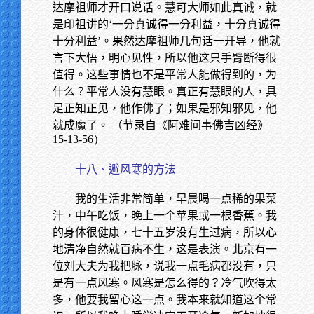
达摩祖师才开口说话。慧可大师如此真诚，就
是印祖讲的‘一分真诚得一分利益，十分真诚得
十分利益’。果然达摩祖师几句话一开导，他就
言下大悟，明心见性，所以他这只手臂断得很
值得。这些事情也不是平常人能做得到的，为
什么？平常人没有慧眼。真正有慧眼的人，具
足正知正见，他作佛了；如果是邪知邪见，他
就成魔了。 （节录自《阿难问事佛吉凶经》
15-13-56）
十八、避风寒的方法
我的生活非常简单，早晨喝一点稀的果菜
汁，中午吃饭，晚上一个苹果或一根香蕉。我
的身体很健康，七十五岁没有生过病，所以心
地清净自然就百病不生，这是表演。北京有一
位刘大夫为我把脉，说我一点毛病都没有，只
是有一点风寒。风寒是怎么得的？冷气吹得太
多，他要我留心这一点。我本来就知道这个常