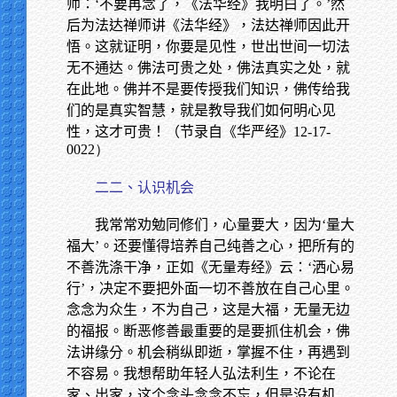
师：‘不要再念了，《法华经》我明白了。’然
后为法达禅师讲《法华经》，法达禅师因此开
悟。这就证明，你要是见性，世出世间一切法
无不通达。佛法可贵之处，佛法真实之处，就
在此地。佛并不是要传授我们知识，佛传给我
们的是真实智慧，就是教导我们如何明心见
性，这才可贵！（节录自《华严经》
12-17-
0022）
二二、认识机会
我常常劝勉同修们，心量要大，因为‘量大
福大’。还要懂得培养自己纯善之心，把所有的
不善洗涤干净，正如《无量寿经》云：‘洒心易
行’，决定不要把外面一切不善放在自己心里。
念念为众生，不为自己，这是大福，无量无边
的福报。断恶修善最重要的是要抓住机会，佛
法讲缘分。机会稍纵即逝，掌握不住，再遇到
不容易。我想帮助年轻人弘法利生，不论在
家、出家，这个念头念念不忘，但是没有机