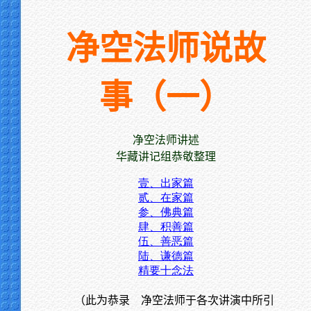
净空法师说故
事（一）
净空法师讲述
华藏讲记组恭敬整理
壹、出家篇
贰、在家篇
参、佛典篇
肆、积善篇
伍、善恶篇
陆、谦德篇
精要十念法
（此为恭录 净空法师于各次讲演中所引