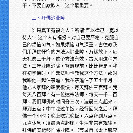
干，不要自欺欺人，这个最重要。
三、拜佛消业障
谁是真正有福之人？所谓‘严以律己，宽以
待人’，这个人有福报。对自己要严格，克服自
己的烦恼习气。如果烦恼习气深重，古德教我
们用拜佛忏悔的方法消除业障，万缘放下，每
天礼佛三千拜，这个方法有效。古人用这种方
法，三年业障消除，智慧现前，比比皆是。我
在初学佛时，忏云法师也教我这个方法。那时
我跟他一起住茅篷，我在茅篷住了五个半月，
他老人家拜的速度很慢，每天拜佛三百拜。我
每天八百拜。有一位达宗法师，每天一千二百
拜。我们拜佛的时间分三次，凌晨三点起来，
拜到五点；中午吃过午饭，经行回来之后，拜
佛一个小时；晚上吃完晚饭，六点拜到八点。
九点休息，凌晨两点起床，生活非常有规律。
拜佛确实能够忏除业障。（节录自《太上感应