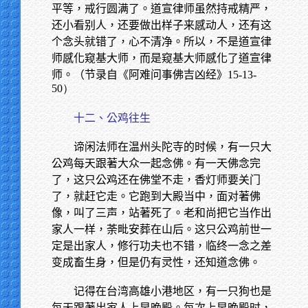
平等，戒行圆满了。道宣律师虽然持戒精严，
还小看别人，还要做出样子来感动人，还有这
个念头就错了，心不清净。所以，不是道宣律
师感化窥基大师，而是窥基大师感化了道宣律
师。（节录自《阿难问事佛吉凶经》
15-13-
50）
十二、公鸡往生
谛闲法师在温州头陀寺的时候，有一只大
公鸡每天跟著大众一起念佛。有一天佛念完
了，这只公鸡还在佛堂不走，香灯师要关门
了，就赶它走。它跑到大殿当中，面对著佛
像，叫了三声，站著死了。老和尚把它当作出
家人一样，荼毗安葬在山后。这只公鸡前世一
定是出家人，修行功夫也不错，临终一念之差
变成畜生身，但是仍有灵性，还知道念佛。
记得在台湾高雄小港地区，有一只狗也是
每天跟著出家人上早晚殿。每次上早晚殿时，