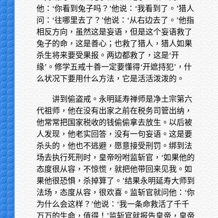
他：‘你看到兔子吗？’他说：‘我看到了。’猎人
问：‘往哪里去了？’他说：‘从右边去了。’他指
相反方向，虽然这是妄语，但是这个妄语救了
兔子的命，这是善心；也救了猎人，猎人如果
杀生将来要受果报。两边都救了，这是‘开
缘’。修学五戒十善一定要懂得‘开遮持犯’，什
么状况下要用什么方法，它是活活泼泼的。
讲到偷盗戒。永明延寿禅师是净土宗第六
代祖师，他在没有出家之前在税务司管出纳，
他常常把国家税收的钱偷偷拿去放生。以后被
人发现，他老实回答，没有一句妄语。这是要
杀头的，他也不逃避，愿意接受刑罚。绑到法
场去执行死刑时，皇帝吩咐监斩官，‘如果他的
态度很从容，不惊慌，就把他带回来见我。如
果他很恐惧，杀掉算了。’结果永明延寿大师到
法场，态度从容，很欢喜。监斩官就问他：‘你
为什么会这样？’他说：‘我一条命救活了千千
万万的生命，值得！’监斩官就报告皇帝，皇帝