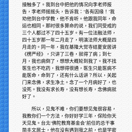
接触多了。我到台中把他的情况向李老师报
告，李老师摇摇头，告诉我：‘各有因缘！’我
劝他到台中学教，他不肯听。他跟我同年，命
运也相同。那时很多算命的说，我们同受戒的
三个人都过不了四十五岁。有一位法融法师，
四十五岁那一年二月走了，明演法师大概是四
月走的。同一年，我在基隆大觉寺结夏安居讲
《楞严经》，只讲了三卷，就得了病；到七
月，我也病倒了，想想大概轮到我了。我不找
医生也不吃药，我想得很通，医生只能医病不
能医命，命到了，还有什么话讲？所以，关起
门来念佛，求生净土。念了一个月病好了，也
没死。我没有求长寿，没有想长寿，念佛病就
好了。
所以，见鬼不难，你们要想见鬼很容易，
我教你们一个方法，你好好学三年，保险你天
天见鬼。台北‘佛陀教育基金会’前任的总干事
简丰文居士，他在没有遇到我之前，也是学密