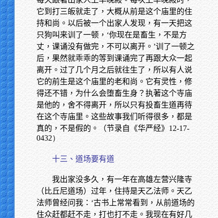
它到打三皈就走了，大概从前是这个庙里的住
持和尚。以后被一个出家人发现，有一天把这
只狗叫来训了一顿，‘你现在是畜生，不是方
丈，课诵没有做完，不可以离开。’训了一顿之
后，果然就乖乖的等到课诵完了再跟大众一起
离开。过了几个月之后就往生了，所以有人说
它的前生是这个庙里的老和尚。它有灵性，修
得还不错，为什么会堕畜生身？执著这个寺庙
是他的，舍不得离开，所以只有投畜生道再待
在这个寺庙里。这些故事我们听得很多，都是
真的，不是假的。（节录自《华严经》
12-17-
0432）
十三、道场要有道
我出家没多久，有一年在高雄左营兴隆寺
（比丘尼道场）过年，住持是天乙法师。天乙
法师曾经问我：‘古书上常常看到，从前道场的
住众赶都赶不走，打也打不走。我现在有好几