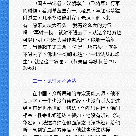
中国古书记载，汉朝李广（飞将军）行军
的时候，看到草丛里有一只老虎，拿起弓箭猛
射过去，几乎整枝箭射穿了老虎。他下来一
看，原来是块大石头，‘我有这么大的力气
吗？’再射一枝，就射不进去了。从这个地方也
可以证明，把石头当作老虎时，能够一箭射
穿；当他起了第二念，‘它是一块石头’，就射
不进去了。佛讲‘一切唯心造’、‘一切法从心想
生’，就是这个道理。（节录自‘学佛问答’
21-
90-68）
二一、见性无不通达
在中国，众所周知的禅宗惠能大师，他不
认识字，一生也没有读过经，也没有听人讲过
经。可是世出世间一切法，他都很内行，佛门
相宗、性宗也都通达。譬如，他没有听过《法
华经》，法达禅师在他面前念《法华经》给他
听，念到第二品方便品，他就告诉法达禅