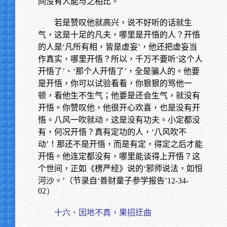
间没有人能与之相比。
若是赞叹他就高兴，说不好听的话就生
气，这是十足的凡夫，哪里是开悟的人？开悟
的人是‘凡所有相，皆是虚妄’，他还把虚妄当
作真实，哪里开悟？所以，千万不要听‘这个人
开悟了’、‘那个人开悟了’，全是骗人的。他要
是开悟，你可以试验看看，你狠狠的骂他一
顿，看他生不生气；他要是还会生气，就没有
开悟。你赞叹他，他很开心欢喜，也是没有开
悟。八风一吹就动，这是没有功夫。小定都没
有，何况开悟？真有定功的人，‘八风吹不
动’！那还不是开悟，而是有定，得定之后才能
开悟。他连定都没有，哪里能谈得上开悟？这
个世间，正如《楞严经》说的‘邪师说法，如恒
河沙。’（节录自‘善财童子参学报告’
12-34-
02）
十六、因地不真，果招迂曲