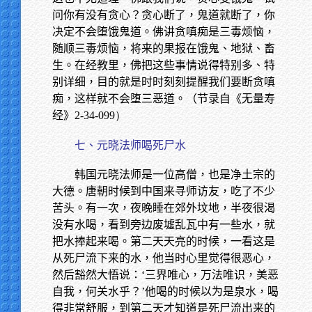
问你有没有贪心？贪心断了，鬼道就断了，你
决定不会堕饿鬼道。佛讲贪嗔痴是三毒烦恼，
随顺三毒烦恼，将来的果报在饿鬼、地狱、畜
生。在经教里，佛把这些事情说得特别多、特
别详细，目的就是时时刻刻提醒我们要断贪嗔
痴，这样就不会堕三恶道。（节录自《无量寿
经》
2-34-099）
七、元晓法师喝死尸水
韩国元晓法师是一位高僧，也是净土宗的
大德。唐朝时候到中国来寻师访友，吃了不少
苦头。有一次，夜晚睡在郊外坟地，半夜很渴
没有水喝，看到旁边废墟乱瓦中有一些水，就
把水捧起来喝。第二天天亮的时候，一看这是
从死尸流下来的水，他当时心里觉得很恶心，
然后豁然大悟说：‘三界唯心，万法唯识，美恶
自我，何关水乎？’他喝的时候以为是泉水，喝
得非常舒服，到第二天才知道是死尸流出来的