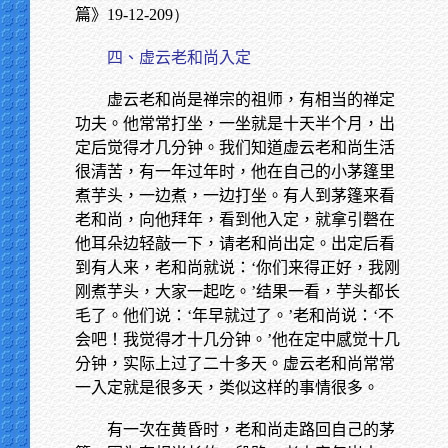
篇》
19-12-209）
四、虚云老和尚入定
虚云老和尚是禅宗的祖师，有相当的禅定
功夫。他常常打坐，一坐就是十天半个月，出
定后觉得才几分钟。我们知道虚云老和尚生活
很清苦，有一年过年时，他在自己的小茅篷里
煮芋头，一边煮，一边打坐。有人到茅篷来看
老和尚，向他拜年，看到他入定，就拿引磬在
他耳朵边轻敲一下，请老和尚出定。出定后看
到有人来，老和尚就说：‘你们来得正好，我刚
刚煮芋头，大家一起吃。’结果一看，芋头都长
毛了。他们说：‘年早就过了。’老和尚说：‘不
会吧！我觉得才十几分钟。’他在定中感觉十几
分钟，实际上过了二十多天。虚云老和尚常常
一入定就是很多天，类似这样的事情很多。
有一次在黄昏时，老和尚走路回自己的茅