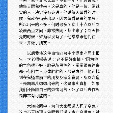
学密，修学非常认真。不到一年，他告诉我，
他每天跟鬼往来。这是真的，他是一位非常诚
实的人，决定没有妄语。他说每天黄昏的时
候，鬼就在街头出现，因为黄昏是鬼的早晨，
所以出来的不多。何时最多？晚上十点以后到
凌晨两点之间，非常热闹，都出来了；到天快
亮的时候，逐渐就没有了。他常常跟他们往
来，并做了朋友。
以后我将这件事情向台中李炳南老居士报
告，李老师摇头说：‘这不是好事情。’因为他
的气色很不好，脸是灰黑色的，常常跟鬼往来
都带有阴气。身体胖胖的，那是虚胖。他还找
到在鬼道里前世的朋友及家亲眷属，所以六道
不是胡思乱想想出来的，这是事实真相。如果
我们还随顺自己的烦恼习气，死了以后去作鬼
是非常有可能的。
六道轮回中，为何大家都说人死了变鬼，
这也不无道理。佛跟我们说，贪心变饿鬼。试