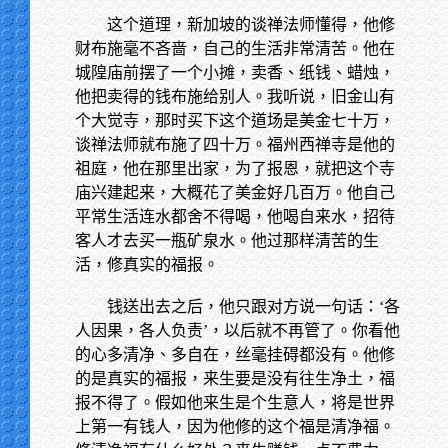
这个道理，新加坡的谈禅法师懂得，他修
财布施毫不吝啬，自己的生活非常清苦。他在
城隍庙前摆了一个小摊，卖香、纸钱、蜡烛，
他把卖得的钱布施给别人。我听说，旧金山有
个大觉寺，那时买下这个道场是美金七十万，
谈禅法师就布施了四十万。福州西禅寺是他的
祖庭，他在那里出家，为了报恩，就把这个寺
庙兴建起来，大概花了美金好几百万。他自己
平常生活连水都舍不得喝，他喝自来水，招待
客人才去买一瓶矿泉水。他过那样清苦的生
活，修真实的福报。
钱送出去之后，他只跟对方说一句话：‘各
人因果，各人负责’，以后就不再管了。你看他
的心多清净、多自在，丝毫挂碍都没有。他修
的是真实的福报，来生要是没有往生净土，福
报不得了。假如他来生是个生意人，将是世界
上第一有钱人，因为他修的这个福是清净福。