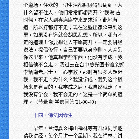
个道场，住众的一切生活都照顾得很周到，为
什么留不住人，他们常常都想离开？’我说‘古
时候，在家人到寺庙庵堂来是求道，此地有
道，所以打都打不走；现在这些出家众来到这
里，如果没有道就会胡思乱想。所以，哪有不
走的道理！你要想让人不愿离开，一定要讲经
说法，提倡修行，自己更要以身作则。大众到
你这里来，他真想学些东西，他没有学成，我
相信他不会走。’我过去在台中慈光图书馆亲近
李炳南老居士，一心学教，那时有很多人想赶
我，我不走。为什么？我没学成，我到这个道
场来是有目的，我学成之后，我自然就走了。
我没有学会，我不会走的。这是一个简单的道
理。（节录自‘学佛问答’
21-90-40）
十四、佛法因缘生
早年，台湾嘉义梅山禅林寺有几位同学邀
请我讲经，每个月讲一个星期。我在禅林寺讲