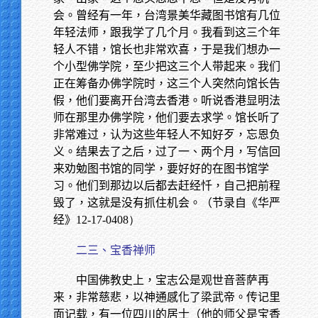
会。曾经有一年，台湾景美华藏图书馆有几位
年轻法师，跟我学了几个月。我看到这三个年
轻人不错，馆长也非常欢喜，于是我们想办一
个小型佛学院，至少把这三个人带起来。我们
正在筹备办佛学院时，这三个人突然向馆长告
假，他们要离开台湾去香港。听说香港显明法
师在那里办佛学院，他们要去求学。馆长听了
非常难过，认为这些年轻人不知好歹，忘恩负
义。结果去了之后，过了一、两个月，写信回
来劝勉图书馆的同学，要好好的在图书馆学
习。他们到那边以后都去赶经忏，自己把前程
毁了，这就是没有抓住机会。（节录自《华严
经》
12-17-0408）
二三、宝香禅师
中国佛教史上，宝志公是观世音菩萨再
来，非常慈悲，以神通感化了梁武帝。传记里
面记载，有一位四川的居士（他的师父是宝香