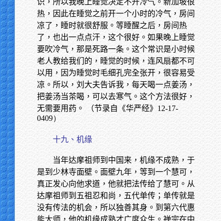
识，所以我晚上睡觉决定不开冷气。新加坡很
热，因此在睡觉之前开一个小时的冷气，房间
凉了，睡时就很舒服。等睡醒之后，房间热
了，也出一点点汗，这个很好。如果晚上睡觉
要吹冷气，那是死路一条。这个常识是小时候
老人教给我们的，睡觉的时候，连风扇都不可
以用，因为睡觉时毛细孔完全张开，很容易受
凉。所以，刘大夫告诉我，每天喝一点姜汤，
把姜汤当茶喝，可以去寒气。这个方法很好，
无需要用药。 （节录自《华严经》
12-17-
0409）
十九、机缘
当年达摩祖师到中国来，机缘不成熟，于
是到少林寺面壁。面壁九年，等到一个慧可，
真正发心向他求道，他就把法传给了慧可。从
达摩祖师到五祖忍和尚，五代单传；单传就是
没有传法的机会，所以独善其身。到第六代惠
能大师，他的机缘成熟才广度众生。禅宗在中