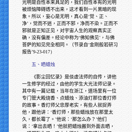
光明是自性本来具足的，我们自性本有的光明
被烦恼障碍透不出来，这才看到一片黑暗的现
象。所以，妄心是无明，真心是‘觉、正、
净’，觉而不迷，正而不邪，净而不染。正而不
邪就是正知正见，对宇宙人生的观察真实正
确，没有偏差。经论中称为‘佛知佛见’，与佛
菩萨的知见完全相同。（节录自‘金刚般若研习
报告’
9-23-017）
五、晒蜡烛
《影尘回忆录》是倓虚法师的自传，讲他
一生修学的经过，由他的学生大光法师记录。
其中有一篇记载，当年在浙江，道场里有一位
专门管大殿烧香、点蜡烛、添油灯那位香灯师
的故事。香灯师父忠厚老实，有些人就捉弄
他，跟他讲：‘香灯师，那些蜡烛放在那里太
久，都长霉了。’他说：‘那怎么办？’他们
说：‘拿出去晒！’他就把蜡烛搬到外面去晒，