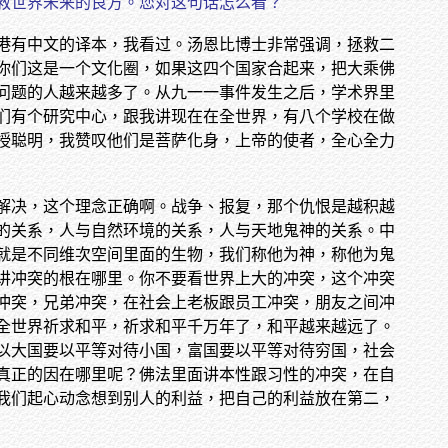
救世界未来的良方。您对这句话怎么看？
港有中文的译本，我看过。汤恩比博士非常强调，拯救二
你们这是一个文化圈，如果这四个国家合起来，把大乘佛
问题的人越来越多了。从九一一事件发生之后，学术界里
们有个研究中心，跟我讲现在在全世界，有八个学校在做
授聪明，我赞叹他们是菩萨化身，上帝的使者，全心全力
解决，这个理念正确啊。战争、报复，那个仇恨是越积越
的关系，人与自然环境的关系，人与天地鬼神的关系。中
就是不同维次空间里面的生物，我们称他为神，称他为鬼
讲冲突的根在哪里。你不要看世界上大的冲突，这个冲突
冲突，兄弟冲突，在社会上老板跟员工冲突，朋友之间冲
全世界祈求和平，祈求和平千万年了，和平越来越远了。
以大国要以平等对待小国，富国要以平等对待穷国，社会
真正的因在哪里呢？佛法里面讲本性跟习性的冲突，在自
我们起心动念想到别人的利益，把自己的利益放在第二，