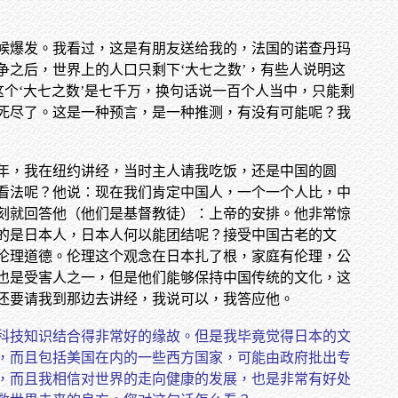
候爆发。我看过，这是有朋友送给我的，法国的诺查丹玛
之后，世界上的人口只剩下‘大七之数’，有些人说明这
个‘大七之数’是七千万，换句话说一百个人当中，只能剩
死尽了。这是一种预言，是一种推测，有没有可能呢？我
年，我在纽约讲经，当时主人请我吃饭，还是中国的圆
看法呢？他说：现在我们肯定中国人，一个一个人比，中
刻就回答他（他们是基督教徒）：上帝的安排。他非常惊
的是日本人，日本人何以能团结呢？接受中国古老的文
伦理道德。伦理这个观念在日本扎了根，家庭有伦理，公
也是受害人之一，但是他们能够保持中国传统的文化，这
还要请我到那边去讲经，我说可以，我答应他。
科技知识结合得非常好的缘故。但是我毕竟觉得日本的文
，而且包括美国在内的一些西方国家，可能由政府批出专
，而且我相信对世界的走向健康的发展，也是非常有好处