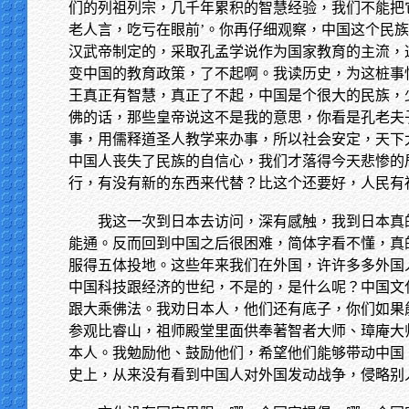
们的列祖列宗，几千年累积的智慧经验，我们不能把
老人言，吃亏在眼前’。你再仔细观察，中国这个民
汉武帝制定的，采取孔孟学说作为国家教育的主流，
变中国的教育政策，了不起啊。我读历史，为这桩事
王真正有智慧，真正了不起，中国是个很大的民族，
佛的话，那些皇帝说这不是我的意思，你看是孔老夫
事，用儒释道圣人教学来办事，所以社会安定，天下
中国人丧失了民族的自信心，我们才落得今天悲惨的
行，有没有新的东西来代替？比这个还要好，人民有
我这一次到日本去访问，深有感触，我到日本真
能通。反而回到中国之后很困难，简体字看不懂，真
服得五体投地。这些年来我们在外国，许许多多外国
中国科技跟经济的世纪，不是的，是什么呢？中国文
跟大乘佛法。我劝日本人，他们还有底子，你们如果
参观比睿山，祖师殿堂里面供奉著智者大师、璋庵大
本人。我勉励他、鼓励他们，希望他们能够带动中国
史上，从来没有看到中国人对外国发动战争，侵略别