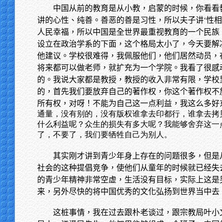
中国从前的教育是从小教，启蒙的时候，你看看
讲的心性、纯善。善恶的善是习性，所以夫子讲‘性相
人民幸福，所以中国是全世界最重视教育的一个民族
设立在政治学系的下面，这个格局太小了，今天要解
他建议。学校很难得，我佩服他们，他们居然动员，
将来都可以做老师，就扩充为一个学院。我看了很感
的。我说大家都是教授，教授的收入非常有限，学校
的，首先我们要放弃自己的著作权，你这个著作权不
所有权，对呀！不能为自己这一点利益，我这么多好
通量，没有别的，没有版权谁拿去印都行，谁拿去拷
什么利益呢？众生的损失有多大呢？我能够舍弃这一
了，不要了，我们要牺牲自己为别人。
其实刚才讲到青少年身上存在的问题很多，但是
社会的这种提倡竞争，使他们从童年的时候就已经失
的青少年精神非常空虚，生活没有目标，实际上这是
来，另外尽快的将中国优秀的文化弘扬到世界当中去
这桩事情，我在过去跟朴老谈过，跟宗教局叶小