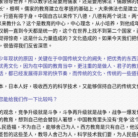
家领导世界。所以教学还是要用儒家，还是要用佛法，儒跟佛的
师长’，根啊。儒家的教育建立在孝道的基础上，大乘佛法也是建
，行道有得于身。中国自古以来传下八德，八德有两个说法，两个
古以来教什么？这个是教育的中心，中心理念，从小培养，到他成
汉朝一直到今天都是统一的，这个在世界上找不到第二个国家，
觉得惊奇，这是什么力量造成的？文化造成的。如果今天我们把
，很值得我们反省深思。
少年现状的原因，关键在于中国传统文化的阙失，把优秀的东西
优秀文化，因为在中国的教育当中，更注重的是做人、君子的教
活，都已经发展得非常的快节奏，而传统的文化、传统的一些道
本，日本人好，吸收西方的科学技术，又能够保持自己的传统文
您能给我们作一下比较吗？
的观念，竞争升级就是斗争，斗争再升级就是战争，战争一爆发
的教育，想到自己他会替别人著想，中国教育里头没有‘竞争’这
为人民造福，不为自己，能够舍己为人。西方教育是只有自己，他
圣哲的这些圣人，教导人舍己为人，科学技术我们要，为人民造