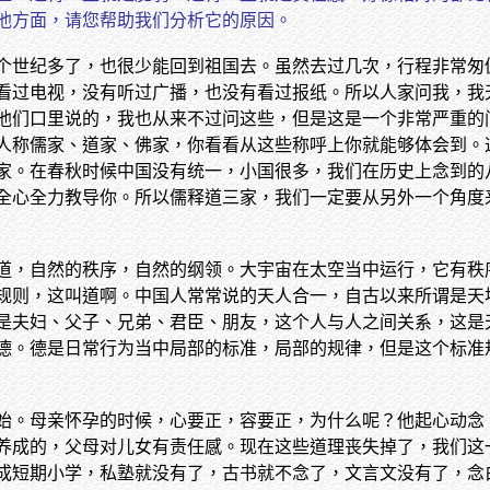
他方面，请您帮助我们分析它的原因。
个世纪多了，也很少能回到祖国去。虽然去过几次，行程非常匆
看过电视，没有听过广播，也没有看过报纸。所以人家问我，我
他们口里说的，我也从来不过问这些，但是这是一个非常严重的
人称儒家、道家、佛家，你看看从这些称呼上你就能够体会到。
家。在春秋时候中国没有统一，小国很多，我们在历史上念到的
全心全力教导你。所以儒释道三家，我们一定要从另外一个角度
道，自然的秩序，自然的纲领。大宇宙在太空当中运行，它有秩
规则，这叫道啊。中国人常常说的天人合一，自古以来所谓是天
是夫妇、父子、兄弟、君臣、朋友，这个人与人之间关系，这是
德。德是日常行为当中局部的标准，局部的规律，但是这个标准
始。母亲怀孕的时候，心要正，容要正，为什么呢？他起心动念
养成的，父母对儿女有责任感。现在这些道理丧失掉了，我们这
成短期小学，私塾就没有了，古书就不念了，文言文没有了，念