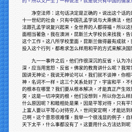
的。所以又产生了一种说法，就是说只有中国的儒家
净空法师：这句话决定是正确的。说出这个话的
十一世纪的社会，只有中国孔孟学说与大乘佛法，他
法跟孔孟学说复兴起来，全世界的人都得福。所以这
面相当著急，我在澳洲，昆斯兰大学校长来找我，告
这个工作。这八所学校里面，昆斯兰做得最有成就，
投入这个行列，都希求怎么样用和平的方式来解决国
九一一事件之后，他们作很深沉的反省，认为冷
深，应当用宽恕、反省。佛家的教育讲什么呢？我常
国讲无神论，我说无神论可以，我们就不谈神，你相
神，名词不一样。这三个关系处好了，宇宙和平，不
的根本在哪里？我们要从根本解决，才能真正产生效
突，这是一切冲突的根，他们没想到。所以你怎么样
什么原因呢？和睦相处是果，因是平等对待，只有平
上富人要以平等心对待穷人，世间安定啊，才能达到
己啊。这个意思很难懂，我举一个很浅显的例子，自
天下太平，什么事都没有了。这要用什么方法达到呢