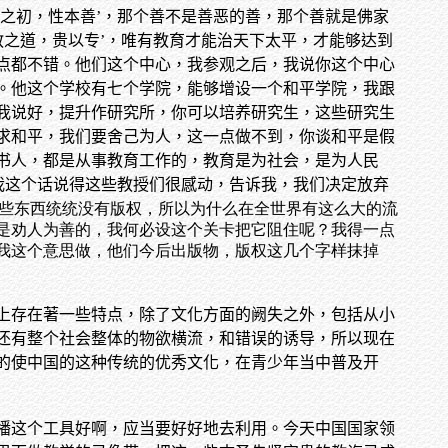
之初，性本善’，那个善不是善恶的善，那个善就是佛家
教之道，贵以专’，唯有教育才能治天下太平，才能够达到
点都不错。他们这个中心，我参观之后，我说你这个中心
。他这个学校有七个学院，能够增设一个和平学院，我跟
我说好，提升作研究所，你可以培养研究生，这些研究生
求和平，我们要舍己为人，这一点做不到，你谈和平是假
书人，都是从事教育工作的，教育是为社会，是为人民
我这个话说得这些教授们很感动，告诉我，我们决定放弃
这些东西统统没有版权，所以为什么在全世界有这么大的流
是劝人为善的，我何必设这个关卡把它阻住呢？我得一点
我这个意思做，他们今后出版物，版权这几个字样抹掉
上存在著一些特点，除了文化方面的阙失之外，包括从小
还有整个社会整体的物欲横流，和错误的诱导，所以现在
的使中国的这种传统的优秀文化，在青少年当中普及开
播这个工具好啊，应当要好好地去利用。今天中国国家领