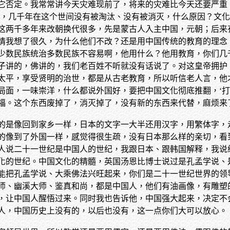
它否定。我常常讲今天灾难现前了，将来的灾难比今天还要严重
族，几千年在这个世间没有被淘汰、没有被消灭，什么原因？文
这两千多年来改朝换代很多，先是蒙古人入主中国，元朝；后来
情我想了很久，为什么他们不改？还是用中国传统的教育的理念
少数民族统治多数民族不容易啊，他用什么？他用教育，你们几
子讲的，佛讲的，我们老百姓不听就没有话说了。对这皇帝拥护
太平，享受贤明的治世，都是从古老教育，所以听信老人言，他
局面，一味崇洋，什么都说外国好，要把中国文化彻底推翻，‘打
福。这个东西废掉了，消灭掉了，没有新的东西来代替，麻烦来
的是像回到家乡一样，日本的文字一大半还用汉字，用繁体字，
的像到了外国一样，感觉得很生疏，没有日本那么样的亲切，看
人说二十一世纪是中国人的世纪，我跟日本、跟韩国解释，我说
化的世纪。中国文化的精髓，英国汤恩比博士说过是孔孟学说、
能把孔孟学说、大乘佛法兴旺起来，你们是二十一世纪世界的领
师、幽溪大师、鉴真和尚，都是中国人，他们有油画像，有雕塑
，让中国人醒悟过来。同时我也告诉他，中国强大起来，决定不
人，中国历史上没有的，以后也没有，这一点你们大可以放心。