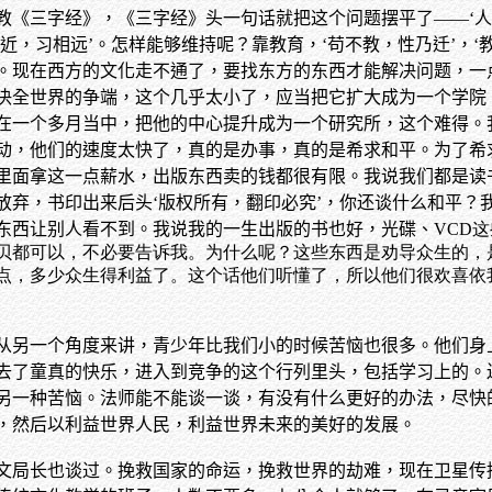
教《三字经》，《三字经》头一句话就把这个问题摆平了——‘人
近，习相远’。怎样能够维持呢？靠教育，‘苟不教，性乃迁’，‘
。现在西方的文化走不通了，要找东方的东西才能解决问题，一
决全世界的争端，这个几乎太小了，应当把它扩大成为一个学院
在一个多月当中，把他的中心提升成为一个研究所，这个难得。
动，他们的速度太快了，真的是办事，真的是希求和平。为了希
里面拿这一点薪水，出版东西卖的钱都很有限。我说我们都是读
放弃，书印出来后头‘版权所有，翻印必究’，你还谈什么和平？
东西让别人看不到。我说我的一生出版的书也好，光碟、
VCD
贝都可以，不必要告诉我。为什么呢？这些东西是劝导众生的，
点，多少众生得利益了。这个话他们听懂了，所以他们很欢喜依
从另一个角度来讲，青少年比我们小的时候苦恼也很多。他们身
去了童真的快乐，进入到竞争的这个行列里头，包括学习上的。
另一种苦恼。法师能不能谈一谈，有没有什么更好的办法，尽快
，然后以利益世界人民，利益世界未来的美好的发展。
文局长也谈过。挽救国家的命运，挽救世界的劫难，现在卫星传