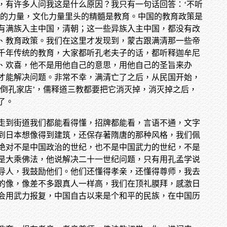
，有许多人问我这是什么原因？我只有一句话回答：‘不听
化的力量，文化力量里头的精髓是教育。中国的教育政策是
有满族入主中国，清朝；这一些异族入主中国，都没有改
、教育政策。我们在这里才发现到，蒙古跟满清那一些帝
千年传统的教育，大家都听孔老夫子的话，都听释迦牟尼
、欢喜，他不是用他自己的意思，用他自己的圣旨来办
才能解决问题。非常不幸，满清亡了之后，从民国开始，
倒孔家店’，儒释道三教都要把它消灭掉，消灭掉之后，
了。
走到街道我们都能看得懂，招牌都能看，言语不通，文字
到日本想像得到建筑，还保存著隋唐的那种风格，我们佩
绝对不是中国政治的世纪，也不是中国武力的世纪，不是
是大乘佛法，他说解决二十一世纪问题，只有用孔孟学说
导人，我鼓励他们。他们还懂得孝亲，还懂得尊师，我去
的像，像差不多跟真人一样高，我们在顶礼膜拜，感激日
会用武力报复，中国自古以来是个和平的民族，在中国历