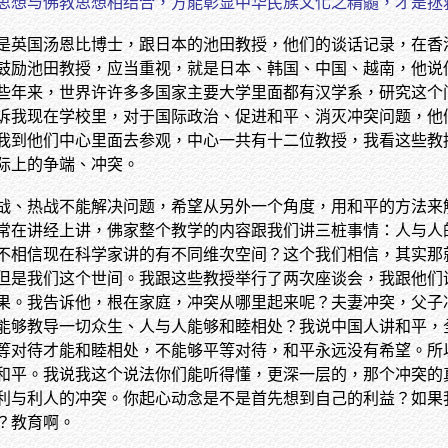
思想与佛教思想相结合，方能彰显中华民族文化之精髓，才是拯
是英国汤恩比博士，跟日本的池田教授，他们的谈话记录，在香
鼓励池田教授，应当重视，就是日本、韩国、中国、越南，他说
些年来，世界许许多多国家主要大学里面都有汉学系，研究这个
诉我现在学校里，对于国际政治、促进和平、消灭冲突问题，他
我到他们中心里面去参观，中心一共有十二位教授，我看这些教
际上的争端、冲突。
战、热战不能解决问题，希望从另外一个角度，用和平的方法来
常在讲经上讲，佛家整个教学的内容跟我们讲三桩事情：人与人
不相信现在科学家讲的有不同维次空间？这个我们相信，其实那
但是我们这个世间。我跟这些教授举行了两次座谈会，我跟他们
果。我告诉他，根在家庭，冲突从哪里起来呢？夫妻冲突，父子
能够教导一切众生、人与人能够和睦相处？我说中国人讲和平，
等对待才能和睦相处，不能够平等对待，和平永远没有希望。所
和平。我说我这个说法你们能听得懂，更深一层的，那个冲突的
利与利人的冲突。你起心动念是不是首先想到自己的利益？如果
？教育啊。