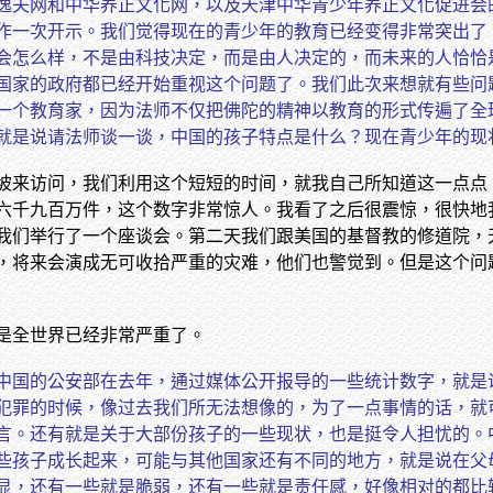
逸夫网和中华养正文化网，以及天津中华青少年养正文化促进会
作一次开示。我们觉得现在的青少年的教育已经变得非常突出了
会怎么样，不是由科技决定，而是由人决定的，而未来的人恰恰
国家的政府都已经开始重视这个问题了。我们此次来想就有些问
一个教育家，因为法师不仅把佛陀的精神以教育的形式传遍了全
就是说请法师谈一谈，中国的孩子特点是什么？现在青少年的现
坡来访问，我们利用这个短短的时间，就我自己所知道这一点点
六千九百万件，这个数字非常惊人。我看了之后很震惊，很快地
我们举行了一个座谈会。第二天我们跟美国的基督教的修道院，
，将来会演成无可收拾严重的灾难，他们也警觉到。但是这个问
是全世界已经非常严重了。
中国的公安部在去年，通过媒体公开报导的一些统计数字，就是
犯罪的时候，像过去我们所无法想像的，为了一点事情的话，就
言。还有就是关于大部份孩子的一些现状，也是挺令人担忧的。
些孩子成长起来，可能与其他国家还有不同的地方，就是说在父
显，还有一些就是脆弱，还有一些就是责任感，好像相对的都比