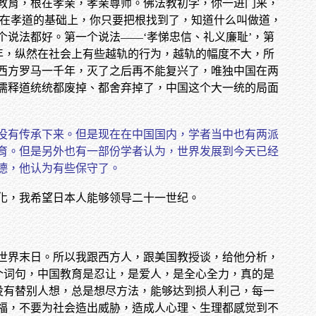
教育，根在孝亲，孝亲尊师。佛法教初学，你一进门来，
立在孝道的基础上，你只要把根找到了，知道什么叫做道，
说法都好。第一个说法——‘孝悌忠信、礼义廉耻’，第
年，纵然在社会上有些越轨的行为，越轨的幅度不大，所
西方罗马一千年，灭了之后再不能复兴了，唯独中国在两
儒释道统统都废掉、都舍弃掉了，中国这个大一统的局面
没有传承下来。但是现在在中国国内，学者当中也有两派
育。但是另外也有一部份学者认为，世界发展到今天已经
德，他认为有些保守了。
化，我希望日本人能够领导二十一世纪。
世界末日。所以我跟西方人，跟美国教授谈，给他分析，
个词句，中国教育是忍让，是爱人，是全心全力，真的是
没有替别人想，总是想尽方法，能够达到损人利己，每一
福，不要为社会造出威胁，造成人心理、生理都感觉到不