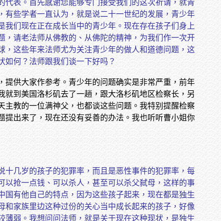
的代表。首先感谢您能够专门接受我们的这次祈请，就青
，有些学者一直认为，就是说二十一世纪的发展，青少年
是我们现在正在成长当中的青少年。现在存在孩子们身上
题，请老法师从佛教的、从佛陀的精神，为我们作一次开
球，这些年来法师尤为关注青少年的做人和道德问题，这
状如何？法师跟我们谈一下好吗？
，提供大家作参考。青少年的问题确实是非常严重，前年
我就到美国洛杉矶去了一趟，跟大洛杉矶地区检察长，另
天主教的一位满神父，也都谈这些问题。我特别提醒检察
题提出来了，现在还没有妥善的办法。我也听听曹小姐你
说十几岁的孩子的犯罪率，而且是恶性事件的犯罪率，每
可以抢一点钱、可以杀人，甚至可以杀父弑母，这样的事
中国有他自己的特点，因为这些孩子起来，现在都是独生
母和家族里边这种过份的关心当中成长起来的孩子，好像
较薄弱。我想问问法师，就是关于现在这种现状，是独生