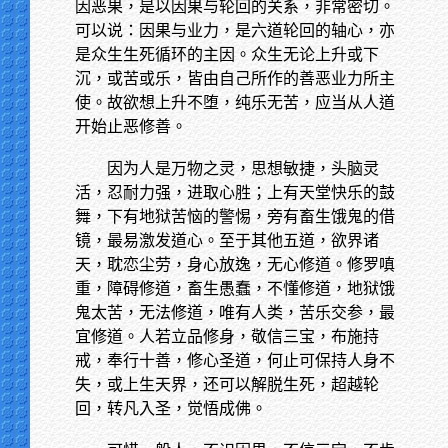
因恶果，是以因果与轮回的关系，非常密切。
可以说：因果与业力，是六道轮回的轴心，亦
是众生生死循环的主因。众生无论上升或下
沉，或苦或乐，皆由自己所作的善恶业力所主
使。故欲想上升不堕，纯乐无苦，应当从人道
开始止恶修善。
因为人是万物之灵，思想敏捷，头脑灵
活，忍耐力强，进取心胜；上有天堂快乐的鼓
舞，下有地狱苦恼的警惕，旁有畜生饿鬼的借
镜，最易激发道心。至于其他五道，欲界诸
天，耽恋尘劳，身心放逸，无心修道。修罗嗔
重，障碍修道，畜生愚蠢，不懂修道，地狱饿
鬼太苦，无法修道，唯有人类，苦乐交参，最
宜修道。人若立品修身，敬信三宝，布施持
戒，奉行十善，修心圣道，何止可保持人身不
失，或上生天界，还可以解脱生死，超越轮
回，转凡入圣，觉悟成佛。