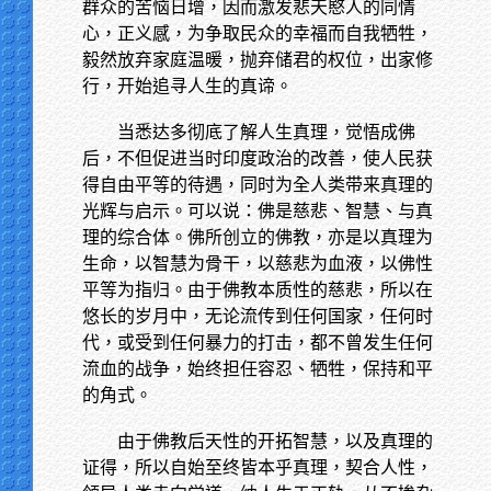
群众的苦恼日增，因而激发悲天愍人的同情
心，正义感，为争取民众的幸福而自我牺牲，
毅然放弃家庭温暖，抛弃储君的权位，出家修
行，开始追寻人生的真谛。
当悉达多彻底了解人生真理，觉悟成佛
后，不但促进当时印度政治的改善，使人民获
得自由平等的待遇，同时为全人类带来真理的
光辉与启示。可以说：佛是慈悲、智慧、与真
理的综合体。佛所创立的佛教，亦是以真理为
生命，以智慧为骨干，以慈悲为血液，以佛性
平等为指归。由于佛教本质性的慈悲，所以在
悠长的岁月中，无论流传到任何国家，任何时
代，或受到任何暴力的打击，都不曾发生任何
流血的战争，始终担任容忍、牺牲，保持和平
的角式。
由于佛教后天性的开拓智慧，以及真理的
证得，所以自始至终皆本乎真理，契合人性，