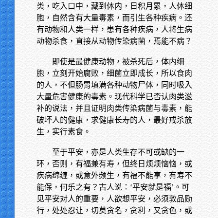
类，吃入口中，藏到体内，日积月累，人体细
胞，自然含有大量毒素，而引生各种疾病。还
有动物和人类一样，患有各种疾病，人将生病
动物杀食，直接从动物传染病菌，焉能不病？
即使是最健康动物，被杀死后，体内细
胞，立刻开始腐败，细菌立即成长，所以食肉
的人，不但肠胃填满各种动物尸体，同时吸入
大量危害健康的毒素。现代科学已否认肉类滋
补的说法，并且证明肉类传染病菌与毒素，能
破坏人的健康，求健康长寿的人，最好戒杀放
生，实行素食。
至于平安，亦是人类生存不可或缺的一
环，否则，有福兼有寿，但终日烦烦恼恼，或
疾病绵缠，或意外频生，有福不能享，有寿不
能保，何乐之有？古人说：‘平安就是福’。可
见平安对人的重要，人欲想平安，必须敦品励
行，处处忍让，切莫贪名，贪利，又贪色，或