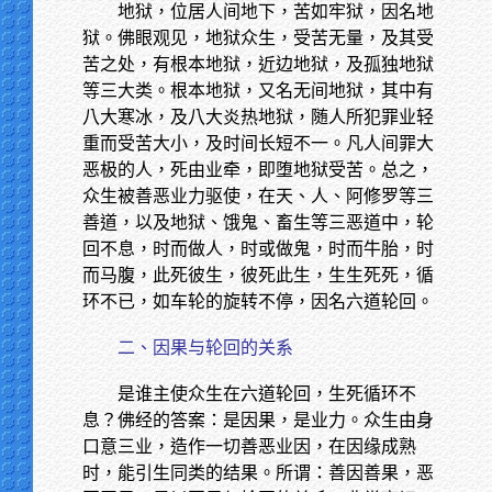
地狱，位居人间地下，苦如牢狱，因名地
狱。佛眼观见，地狱众生，受苦无量，及其受
苦之处，有根本地狱，近边地狱，及孤独地狱
等三大类。根本地狱，又名无间地狱，其中有
八大寒冰，及八大炎热地狱，随人所犯罪业轻
重而受苦大小，及时间长短不一。凡人间罪大
恶极的人，死由业牵，即堕地狱受苦。总之，
众生被善恶业力驱使，在天、人、阿修罗等三
善道，以及地狱、饿鬼、畜生等三恶道中，轮
回不息，时而做人，时或做鬼，时而牛胎，时
而马腹，此死彼生，彼死此生，生生死死，循
环不已，如车轮的旋转不停，因名六道轮回。
二、因果与轮回的关系
是谁主使众生在六道轮回，生死循环不
息？佛经的答案：是因果，是业力。众生由身
口意三业，造作一切善恶业因，在因缘成熟
时，能引生同类的结果。所谓：善因善果，恶