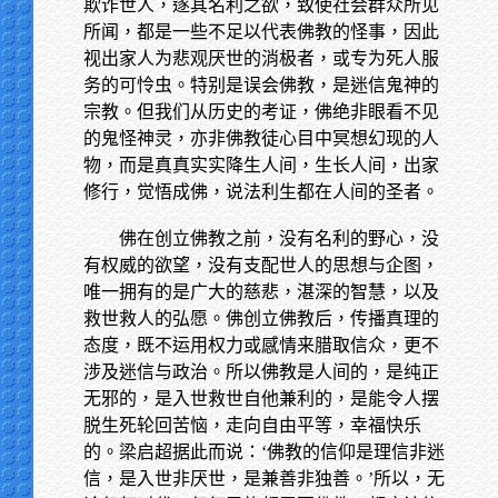
欺诈世人，遂其名利之欲，致使社会群众所见
所闻，都是一些不足以代表佛教的怪事，因此
视出家人为悲观厌世的消极者，或专为死人服
务的可怜虫。特别是误会佛教，是迷信鬼神的
宗教。但我们从历史的考证，佛绝非眼看不见
的鬼怪神灵，亦非佛教徒心目中冥想幻现的人
物，而是真真实实降生人间，生长人间，出家
修行，觉悟成佛，说法利生都在人间的圣者。
佛在创立佛教之前，没有名利的野心，没
有权威的欲望，没有支配世人的思想与企图，
唯一拥有的是广大的慈悲，湛深的智慧，以及
救世救人的弘愿。佛创立佛教后，传播真理的
态度，既不运用权力或感情来腊取信众，更不
涉及迷信与政治。所以佛教是人间的，是纯正
无邪的，是入世救世自他兼利的，是能令人摆
脱生死轮回苦恼，走向自由平等，幸福快乐
的。梁启超据此而说：‘佛教的信仰是理信非迷
信，是入世非厌世，是兼善非独善。’所以，无