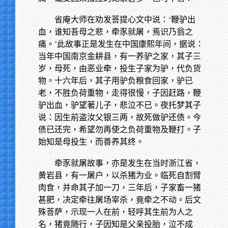
省庵大师在劝发菩提心文中说：‘鞭驴出
血，谁知吾母之悲，牵豕就屠，焉识乃翁之
痛。’此故事正是发生在中国康熙年间，据说：
当年中国南京金耕县，有一养驴之家，其子三
岁，母死，由恶业牵，投生子家为驴，代负货
物。十六年后，其子用驴负粮食回家，驴已
老，不胜负荷重物，走得很慢，子因赶路，鞭
驴出血，驴望著儿子，悲泣不已。夜托梦其子
说：因生前盗汝父银三两，故死做驴还债。今
债已还完，希望勿再使之负荷重物及鞭打。子
始知是母投生，而善养其终。
牵豕就屠故事，亦是发生在当时浙江省，
黄岩县，有一屠户，以杀猪为业。临死自割臂
肉食，并命其子加一刀，三年后，子家畜一猪
甚肥，决定牵往屠场宰杀，竟牵之不动。后文
殊菩萨，示现一人在前，轻呼其生前为人之
名，猪竟随行，子因知是父亲投胎，泣不成