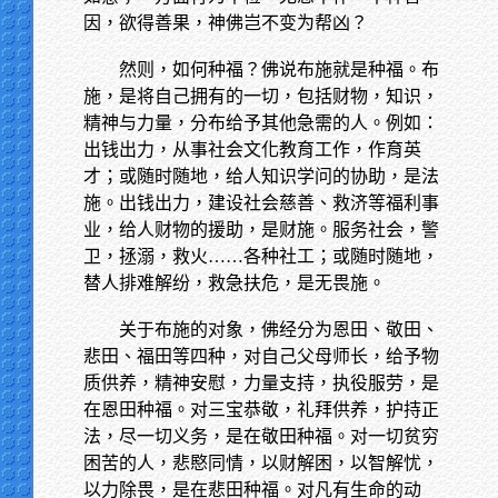
因，欲得善果，神佛岂不变为帮凶？
然则，如何种福？佛说布施就是种福。布
施，是将自己拥有的一切，包括财物，知识，
精神与力量，分布给予其他急需的人。例如：
出钱出力，从事社会文化教育工作，作育英
才；或随时随地，给人知识学问的协助，是法
施。出钱出力，建设社会慈善、救济等福利事
业，给人财物的援助，是财施。服务社会，警
卫，拯溺，救火……各种社工；或随时随地，
替人排难解纷，救急扶危，是无畏施。
关于布施的对象，佛经分为恩田、敬田、
悲田、福田等四种，对自己父母师长，给予物
质供养，精神安慰，力量支持，执役服劳，是
在恩田种福。对三宝恭敬，礼拜供养，护持正
法，尽一切义务，是在敬田种福。对一切贫穷
困苦的人，悲愍同情，以财解困，以智解忧，
以力除畏，是在悲田种福。对凡有生命的动