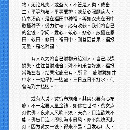
物，无论凡夫，或圣人，不管是人类，或畜
生，平等施与，平等爱护；或慈心照顾病人，
侍奉汤药，是在福田中种福。等如农夫在田中
散播种子，努力耕耘，必有收获。我们将自己
的金钱，学问，爱心，敬心，悲心，散播在恩
田，敬田，悲田，福田中，则善因善果，福报
无量，是名种福。
有人以为将自己财物分给别人，自己必遭
损失，往往善财难舍；殊不知乐善好施，福报
常随左右。结果愈施愈有，所谓：‘施财犹如井
中水，一边吊打一边盛，三日五日不打水，何
曾淹到井槛边。’
或有人说，贫穷布施难。其实只要有心布
施，不一定要大量金钱。如佛在世时，贫女点
灯供佛，夜来大风吹不熄，天亮，目连欲熄不
能。佛告目连，即使海水暴风，亦不能熄灭此
灯。因为贫女一钱，得来不易，且发心广大，