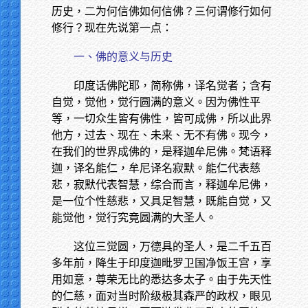
历史，二为何信佛如何信佛？三何谓修行如何
修行？现在先说第一点：
一、佛的意义与历史
印度话佛陀耶，简称佛，译名觉者；含有
自觉，觉他，觉行圆满的意义。因为佛性平
等，一切众生皆有佛性，皆可成佛，所以此界
他方，过去、现在、未来、无不有佛。现今，
在我们的世界成佛的，是释迦牟尼佛。梵语释
迦，译名能仁，牟尼译名寂默。能仁代表慈
悲，寂默代表智慧，综合而言，释迦牟尼佛，
是一位个性慈悲，又具足智慧，既能自觉，又
能觉他，觉行究竟圆满的大圣人。
这位三觉圆，万德具的圣人，是二千五百
多年前，降生于印度迦毗罗卫国净饭王宫，享
用如意，尊荣无比的悉达多太子。由于先天性
的仁慈，面对当时阶级极其森严的政权，眼见