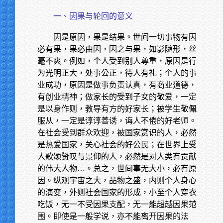
一、因果与轮回的意义
因是原因，果是结果。世间一切事物有因
必有果，果必由因，因之与果，如影随形，丝
毫不爽。例如，个人受到别人尊重，原因是行
为光明正大，处事公正，待人有礼；个人的事
业成功，原因是做事负责认真，有商业道德，
有创业精神；做家长的受到子女的敬爱，一定
是以身作则，教导有方的好家长；被学生敬佩
服从，一定是谆谆善诱，诲人不倦的好老师。
在社会受到群众欢迎，被国家赏识的人，必然
是热爱国家，关心社会的好公民；在世界上受
人歌颂赞叹与景仰的人，必然是对人类有贡献
的伟大人物…。总之，世间事无大小，必有原
因。纵观宇宙之大，品物之盛，内则个人身心
的演变，外则社会国家的形成，小至个人穿衣
吃饭，无一不受因果支配，无一能超越因果范
围。即使是一般学说，亦不能离开因果的法