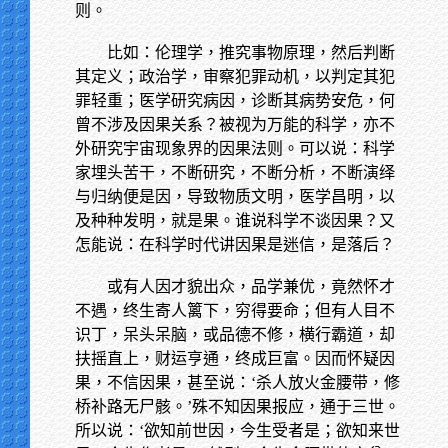
则。
比如：伦理学，推究事物原理，然后判断
其定义；政治学，审察犯罪动机，以判定其犯
罪轻重；医学研究病因，诊断其病势安危，何
曾不涉及因果关系？被视为万能的科学，亦不
外研究宇宙现象界的因果法则。可以说：科学
家埋头苦干，不断研究，不断分析，不断演绎
与归纳便是因，导致物质文明，医学昌明，以
及种种发明，就是果。谁说科学不谈因果？又
怎能说：在科学时代讲因果是迷信，是落后？
或有人因才貌出众，品学兼优，竟然怀才
不遇，终生寄人篱下，穷得要命；但有人目不
识丁，呆头呆脑，或品德不修，横行霸道，却
扶摇直上，财运亨通，终成巨富。因而怀疑因
果，不信因果，甚至说：‘杀人放火金腰带，修
桥补路无尸骸。’殊不知因果报应，通于三世。
所以说：‘欲知前世因，今生受者是；欲知来世