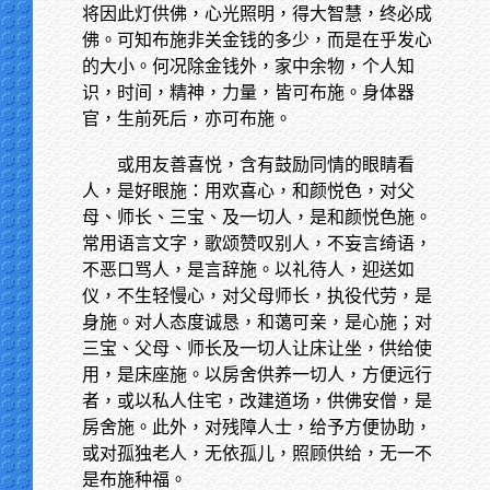
将因此灯供佛，心光照明，得大智慧，终必成
佛。可知布施非关金钱的多少，而是在乎发心
的大小。何况除金钱外，家中余物，个人知
识，时间，精神，力量，皆可布施。身体器
官，生前死后，亦可布施。
或用友善喜悦，含有鼓励同情的眼睛看
人，是好眼施：用欢喜心，和颜悦色，对父
母、师长、三宝、及一切人，是和颜悦色施。
常用语言文字，歌颂赞叹别人，不妄言绮语，
不恶口骂人，是言辞施。以礼待人，迎送如
仪，不生轻慢心，对父母师长，执役代劳，是
身施。对人态度诚恳，和蔼可亲，是心施；对
三宝、父母、师长及一切人让床让坐，供给使
用，是床座施。以房舍供养一切人，方便远行
者，或以私人住宅，改建道场，供佛安僧，是
房舍施。此外，对残障人士，给予方便协助，
或对孤独老人，无依孤儿，照顾供给，无一不
是布施种福。