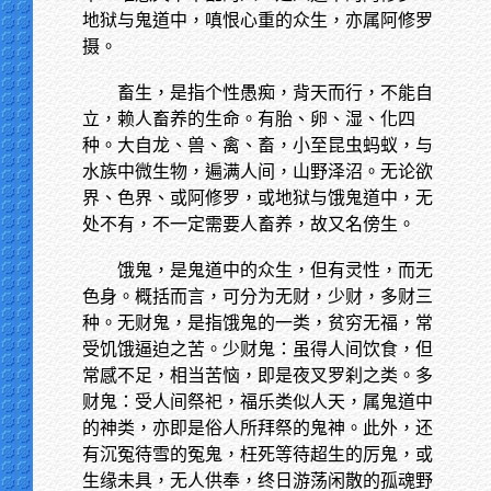
地狱与鬼道中，嗔恨心重的众生，亦属阿修罗
摄。
畜生，是指个性愚痴，背天而行，不能自
立，赖人畜养的生命。有胎、卵、湿、化四
种。大自龙、兽、禽、畜，小至昆虫蚂蚁，与
水族中微生物，遍满人间，山野泽沼。无论欲
界、色界、或阿修罗，或地狱与饿鬼道中，无
处不有，不一定需要人畜养，故又名傍生。
饿鬼，是鬼道中的众生，但有灵性，而无
色身。概括而言，可分为无财，少财，多财三
种。无财鬼，是指饿鬼的一类，贫穷无福，常
受饥饿逼迫之苦。少财鬼：虽得人间饮食，但
常感不足，相当苦恼，即是夜叉罗刹之类。多
财鬼：受人间祭祀，福乐类似人天，属鬼道中
的神类，亦即是俗人所拜祭的鬼神。此外，还
有沉冤待雪的冤鬼，枉死等待超生的厉鬼，或
生缘未具，无人供奉，终日游荡闲散的孤魂野