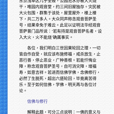
东京浅草区几乎全毁，公园池水亦被大火烧
干，唯园内观音堂，约三间旧屋独存。灾民被
大火包围，群集于该处，屋里屋外，楼上楼
下，共二万多人。大众同声称念观音菩萨圣
号，结果幸免于难云。此足以证明法华经观音
菩萨普门品所说：‘若有持是观音菩萨名者，设
入大火，火不能烧’确属事实。
各位，我们明白三世因果轮回之理，一切
皆自作自受，就应该布施修福，戒杀放生，止
恶行善，停止恶业，广种善根。若能忏悔业
障，称念观音菩萨圣号，自可消灾障，增福
寿，如意吉祥。若进而信佛学佛，念佛修行，
必然了生脱死，超出六道轮回，毕竟离苦得
乐。至于如何信佛，学佛，明天再与各位讨
论。
信佛与修行
解释此题，可分三点说明：一佛的意义与