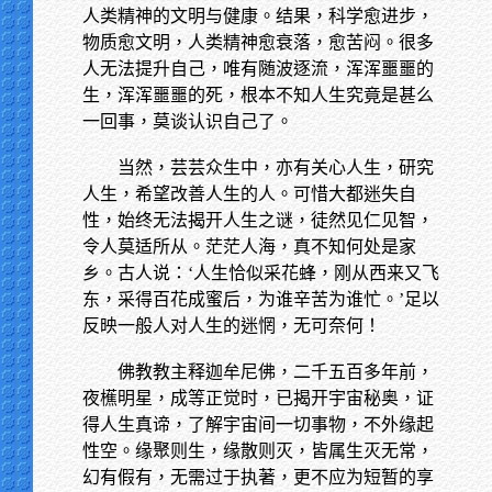
人类精神的文明与健康。结果，科学愈进步，
物质愈文明，人类精神愈衰落，愈苦闷。很多
人无法提升自己，唯有随波逐流，浑浑噩噩的
生，浑浑噩噩的死，根本不知人生究竟是甚么
一回事，莫谈认识自己了。
当然，芸芸众生中，亦有关心人生，研究
人生，希望改善人生的人。可惜大都迷失自
性，始终无法揭开人生之谜，徒然见仁见智，
令人莫适所从。茫茫人海，真不知何处是家
乡。古人说：‘人生恰似采花蜂，刚从西来又飞
东，采得百花成蜜后，为谁辛苦为谁忙。’足以
反映一般人对人生的迷惘，无可奈何！
佛教教主释迦牟尼佛，二千五百多年前，
夜櫵明星，成等正觉时，已揭开宇宙秘奥，证
得人生真谛，了解宇宙间一切事物，不外缘起
性空。缘聚则生，缘散则灭，皆属生灭无常，
幻有假有，无需过于执著，更不应为短暂的享