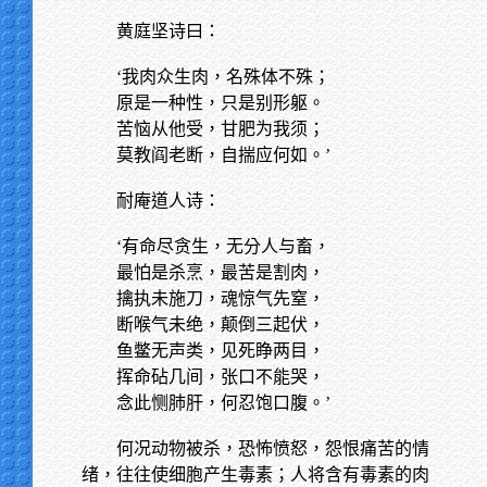
黄庭坚诗曰：
‘我肉众生肉，名殊体不殊；
原是一种性，只是别形躯。
苦恼从他受，甘肥为我须；
莫教阎老断，自揣应何如。’
耐庵道人诗：
‘有命尽贪生，无分人与畜，
最怕是杀烹，最苦是割肉，
擒执未施刀，魂惊气先窒，
断喉气未绝，颠倒三起伏，
鱼鳖无声类，见死睁两目，
挥命砧几间，张口不能哭，
念此恻肺肝，何忍饱口腹。’
何况动物被杀，恐怖愤怒，怨恨痛苦的情
绪，往往使细胞产生毒素；人将含有毒素的肉