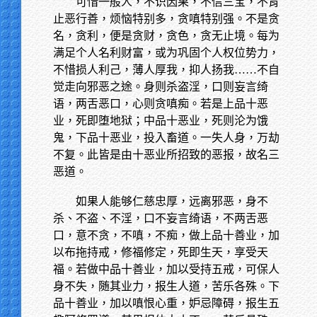
可惜一般人，不识因果，不信三宝，不肯
止恶行善，烦恼特别多，贪嗔特别强。不是贪
名，贪利，便是贪财，贪色，贪无止境。每为
满足个人名利财富，或为巩固个人权位势力，
不惜损人利己，薄人厚我，抑人扬我……不自
觉走向邪恶之途。身则杀盗淫，口则妄言绮
语，两舌恶口，心则贪嗔痴。若是上品十恶
业，死即堕地狱；中品十恶业，死则沦为饿
鬼，下品十恶业，投入畜道。一失人身，万劫
不复。此皆是由十恶业所招致的恶报，故名三
恶道。
如果人能够仁慈忠厚，远离邪恶，身不
杀、不盗、不淫，口不妄言绮语，不两舌恶
口，意不贪，不嗔，不痴，做上品十善业，加
以布拖持戒，修福修定，死即生天，享受天
福。若做中品十善业，加以受持五戒，可保人
身不失，随其业力，报生人道，苦乐各殊。下
品十善业，加以嗔恨心重，妒忌障碍，报生五