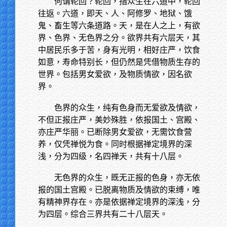
何谓轮回？轮回，指众生在六道中，轮回
往返。六道，即天、人、阿修罗、地狱、饿
鬼、畜生等六条道路。天，是在人之上，有欲
界、色界、无色界之分。欲界共有六层天，其
中居民乐多于苦，身有光明，相好庄严，饮食
如意，寿命特别长，但仍然是凭借物质生存的
世界。包括男女爱欲，及物质情欲，因名欲
界。
色界的众生，纯有色身而无爱欲及情欲，
不但正报庄严，美妙殊胜，依报国土、宫殿、
亦庄严华丽。已断除男女爱欲，无需饮食营
养，仅凭禅悦为食。同时根据禅定境界的深
浅，分为四级，名四禅天，共有十八层。
无色界的众生，既无正报的色身，亦无依
报的国土宫殿。已脱离物质及情欲的束缚，唯
有精神界存在。亦是依据禅定境界的深浅，分
为四层。综合三界共有二十八层天。