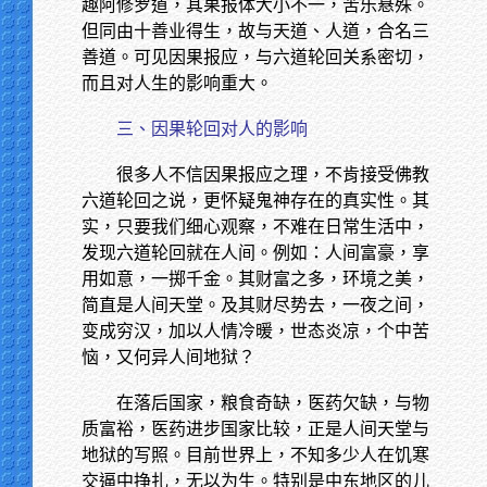
趣阿修罗道，其果报体大小不一，苦乐悬殊。
但同由十善业得生，故与天道、人道，合名三
善道。可见因果报应，与六道轮回关系密切，
而且对人生的影响重大。
三、因果轮回对人的影响
很多人不信因果报应之理，不肯接受佛教
六道轮回之说，更怀疑鬼神存在的真实性。其
实，只要我们细心观察，不难在日常生活中，
发现六道轮回就在人间。例如：人间富豪，享
用如意，一掷千金。其财富之多，环境之美，
简直是人间天堂。及其财尽势去，一夜之间，
变成穷汉，加以人情冷暖，世态炎凉，个中苦
恼，又何异人间地狱？
在落后国家，粮食奇缺，医药欠缺，与物
质富裕，医药进步国家比较，正是人间天堂与
地狱的写照。目前世界上，不知多少人在饥寒
交逼中挣扎，无以为生。特别是中东地区的儿