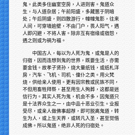
鬼。此类多住幽室空房，人进则害。鬼道众
生，与人道杂居；午前阳盛，多藏慝于阴暗
处；午后阴盛，则四散游行，幢幢鬼影，往来
人间，可穿墙逾壁，不由门户，畏人阳气，遇
人即闪避，不将人害。除非互有宿缘或宿怨，
遇之则或为祸为福。
中国古人，每以为人死为鬼，或鬼是人的
归宿，因而连想到鬼的世界，既要生活，亦需
要金钱。故孝子贤孙，烧大量纸钱，或纸札洋
房，汽车、飞机、司机、僮仆之类。用火梵
烧，供给亲人使用。更有因宗教或民族不同，
不但用畜牲拜祭，甚至用生人殉葬，这都是迷
信行为。其实人死为鬼，机会不多，因鬼道只
是十法界众生之一，由中品十恶业引生。业报
受尽，或亲人做佛事超荐，即可脱离鬼道，转
生为人，或上生天界，或转凡入圣，甚至觉悟
成佛。所以鬼道，绝非人死的归宿处。