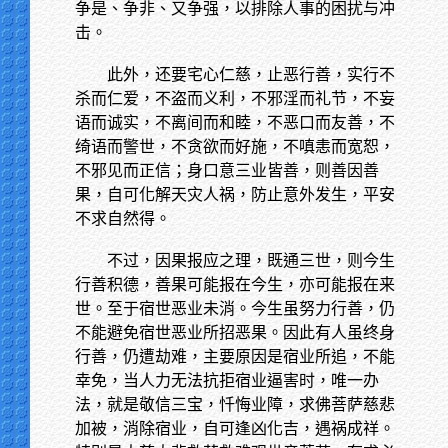
争是、争非、又争强，以排除人事的困扰与冲
击。
此外，还要宅心仁慈，止恶行善，实行不
杀而仁爱，不盗而义利，不邪淫而礼节，不妄
语而诚实，不离间而和睦，不恶口而友善，不
绮语而警世，不贪欲而好施，不嗔恚而宽恕，
不邪见而正信；身口意三业皆善，则善因善
果，自可化解天灾人祸，防止意外发生，平安
不求自然得。
不过，因果报应之理，既通三世，则今生
行善积德，善果可能报在今生，亦可能报在来
世。至于宿世恶业未消。今生虽努力行善，仍
不能避免宿世恶业所招恶果。因此有人虽终身
行善，仍遭劫难，主要原因是宿业所追，不能
幸免，当人力无法抗拒宿业逼害时，唯一办
法，就是敬信三宝，忏悔业障，求佛菩萨慈悲
加被，消除宿业，自可逢凶化吉，遇祸成祥。