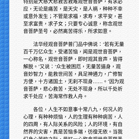
特别是大慈大悲救苦救难观世音菩萨，有求必
应，无论是痛苦，是天灾，是人祸，种种不幸
或意外发生；不管是求福，求寿，求平安，甚
至求富贵，求子女；只要专心诚意，称念观世
音菩萨圣号，必然离苦得乐，所求如意。
法华经观音菩萨普门品中佛说：‘若有无量
百千万亿众生，受诸苦恼，闻是观世音菩萨，
一心称名，观世音菩萨，即时观其音声，皆得
解脱。’又说：‘众生被困厄，无量苦逼身，观
音妙智力，能救世间苦，具足神通力，广修智
方便，十方诸国土，无刹不现身……。’因为观
音菩萨，悲心救苦，无处不现身，所以千处祈
求千处应，苦海常作救人舟。
各位，人生不如意事十常八九，何况人的
心理，有种种烦恼，人的生理有种种病苦，人
的四周，有人际关系的风险；人的环境，有自
然界的灾害，真是苦恼多端，彷徨无依。当我