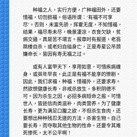
种福之人，实行方便，广种福田外，还要
惜福，切勿损福。俗语所谓：‘有福不可享
尽’。否则，未富先骄，挥霍无度，不知惜福，
结果，福尽寿未尽，晚景凄凉，衣食欠缺，贫
病交逼，真是苦不堪言。报章时有报道，老翁
跳楼自杀，或老妇自缢身亡，正是寿星公吊颈
嫌命长，皆因有寿无福之过。
或有人富甲天下，享用如意，可惜疾病缠
身，或英年早丧，此正是有福不能享的惨剧。
因此，我们求福，种福，惜福外，还要求寿。
然欲想健康长寿，非戒杀放生，多积阴德不
可。因为杀生之因，必招多病短命之报。可惜
世人，皆迷信肉类滋补，肉类营养。为了健康
长寿，更为满足口腹之欲，不但杀生食肉，还
要想出种种残忍无道的方法，杀害生物。自己
要长寿，而夺取其他生物的性命，还要令其难
死惨死，太不公平啊！