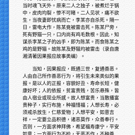
当时魂飞天外。原来二人之独子，被煮烂于锅
中，皮肉均裂，惨不可睹。二人见状，痛不欲
生，当夜妻即忧病而亡，李某亦自杀死。隔一
日，雷电大作，陈某竟被雷击死。陈某尸旁，
死有野猫一只，口内尚有鸡毛数根。因此，知
谋杀李某之子的凶手，即为陈某。而食陈某之
鸡的是野猫。故陈某及野猫均被雷击（录自唐
湘清著因果报应故事类编）。
当知，因果报应，既通三世，复通善恶。
人由自己所作善恶行为，将引生未来类似的果
报。是以人的正报，容貌好丑、寿命长短，健
康好坏；人的依报，贫富贵贱，苦乐悬殊，皆
由人宿业或现业所感。故人想富贵，当散播富
贵种子，实行布施，种福惜福；人想长寿，必
须戒杀放生，仁慈爱物；人想平安，如意吉
祥，一定要立品积德，诸恶莫作，众善奉行。
否则，一方面求神拜佛，希望福寿康宁，平安
如意；一方面行为不检，无恶不作，不种善