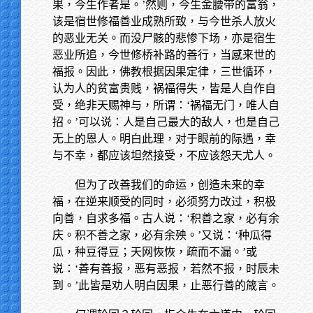
果，今生作者是。’然则，今生金腰带的富翁，
该是宿世修福善业成熟所致，与今世杀人放火
的恶业无关。而没尸骸的悲惨下场，亦是宿生
恶业所追，今世修桥补路的善行，当感来世的
福报。因此，佛教根据因果定律，三世循环，
认为人的贫富贵贱，祸福得失，皆是人自作自
受，绝非天赐神与，所谓：‘祸福无门，唯人自
招。’可以说：人是自己最大的敌人，也是自己
无上的恩人。明白此理，对于眼前的际遇，幸
与不幸，都应该坦然接受，不应该怨天尤人。
但为了改善我们的命运，创造未来的幸
福，在逆来顺受的同时，必须努力改过，积极
向善，自求多福。古人说：‘积善之家，必有余
庆。积不善之家，必有余殃。’又说：‘种瓜得
瓜，种豆得豆；天网恢恢，疏而不漏。’或
说：‘善有善报，恶有恶报，若然不报，时辰未
到。’此皆是劝人明白因果，止恶行善的箴言。