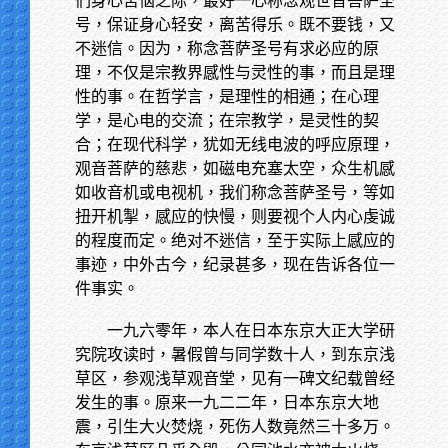
们身心苦恼之际，最好一心称念观世音菩萨圣
号，保证身心轻安，离苦得乐。既不要钱，又
不迷信。因为，称念菩萨圣号有求必应的原
理，不仅是宗教界感性与灵性的事，而且是理
性的事。在哲学言，是理性的相通；在心理
学，是心电的交流；在宗教学，是灵性的契
合；在现代科学，犹如无线电波的呼应原理，
观音菩萨的慈悲，如磁电充塞太空，众生机感
如收音机或电视机，我们称念菩萨圣号，等如
扭开机掣，感应的快慢，则要视个人内心虔诚
的程度而定。绝对不迷信，至于实际上感应的
事迹，中外古今，纪录甚多，现在告诉各位一
件事实。
一九六零年，本人在日本东京大正大学研
究院攻读时，暑假曾与同学数十人，到东京浅
草区，参观浅草观音堂，见有一碑文纪载曾经
发生的事。原来一九二二年，日本东京大地
震，引生大火焚烧，死伤人数竟然三十多万。