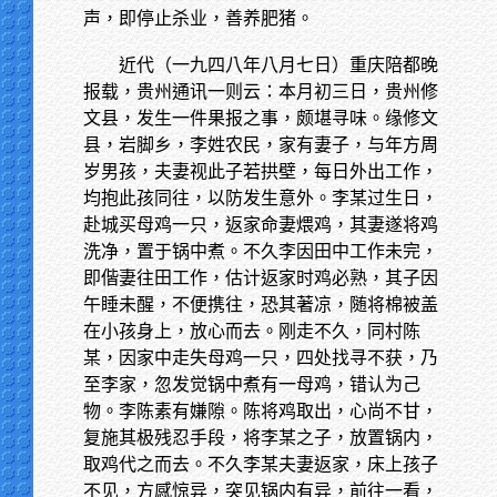
声，即停止杀业，善养肥猪。
近代（一九四八年八月七日）重庆陪都晚
报载，贵州通讯一则云：本月初三日，贵州修
文县，发生一件果报之事，颇堪寻味。缘修文
县，岩脚乡，李姓农民，家有妻子，与年方周
岁男孩，夫妻视此子若拱壁，每日外出工作，
均抱此孩同往，以防发生意外。李某过生日，
赴城买母鸡一只，返家命妻煨鸡，其妻遂将鸡
洗净，置于锅中煮。不久李因田中工作未完，
即偕妻往田工作，估计返家时鸡必熟，其子因
午睡未醒，不便携往，恐其著凉，随将棉被盖
在小孩身上，放心而去。刚走不久，同村陈
某，因家中走失母鸡一只，四处找寻不获，乃
至李家，忽发觉锅中煮有一母鸡，错认为己
物。李陈素有嫌隙。陈将鸡取出，心尚不甘，
复施其极残忍手段，将李某之子，放置锅内，
取鸡代之而去。不久李某夫妻返家，床上孩子
不见，方感惊异，突见锅内有异，前往一看，