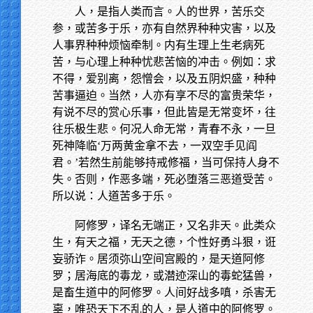
人，是指人类而言。人的世界，苦乐交
参，或苦多于乐，亦有自然界种种灾害，以及
人事界种种烦恼牵制。内有生理上生老病死
苦，与心理上种种忧悲苦恼的冲击。例如：求
不得，爱别离，怨憎会，以及五阴炽盛，种种
苦事逼迫。当然，人亦有享不尽的富贵荣华，
有说不尽的赏心乐事，但此皆是无常变坏，往
往乐极生悲。何况人命无常，青春不永，一旦
死神降临‘万两黄金拿不去，一双空手见阎
君。’若然生前能够持戒修福，当可保持人身不
失。否则，作恶多端，死必堕落三恶道受苦。
所以说：人道苦多于乐。
阿修罗，译名无端正，又名非天。此类众
生，有天之福，无天之德，个性好勇斗狠，诳
妄骄诈。居须弥山空间宫殿的，是天道阿修
罗；居海底的毒龙，或潜迹深山的毒蛇猛兽，
是畜生道中的阿修罗。人间好战多嗔，杀害无
辜，唯恐天下不乱的人，是人道中的阿修罗。