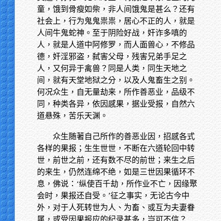
童，饿到骨瘦如柴，非人间饿鬼是甚么？还有
社会上，行为鬼鬼祟祟，居心不正的人，就是
人间牛鬼蛇神。至于阴险好战，奸诈多嗔的
人，就是人道中阿修罗，而人面兽心，不修品
德，奸淫邪盗，弑害父母，残害兄弟手足之
人，又何异于禽兽？同是人类，同生天地之
间，就有天堂地狱之分，以及人鬼畜生之别。
何况众生，自无量劫来，所作善恶业，品级不
同，种类各异，依因感果，据业受报，自然六
道悬殊，苦乐天渊。
众生随著自己所作的善恶业因，招感各式
各样的果报；生生世世，不断在六道轮回中转
世，前世之前，还有数不尽的前世；来生之后
的来生，仍然连绵不绝，如是三世因果循环不
息，佛说：‘纵使百千劫，所作业不亡，因缘聚
会时，果报还自受。’征之事实，无论古今中
外，对于人死转世为人、为畜、或互为夫妻眷
属，或受因果报应的纪录甚多，岂可不信？