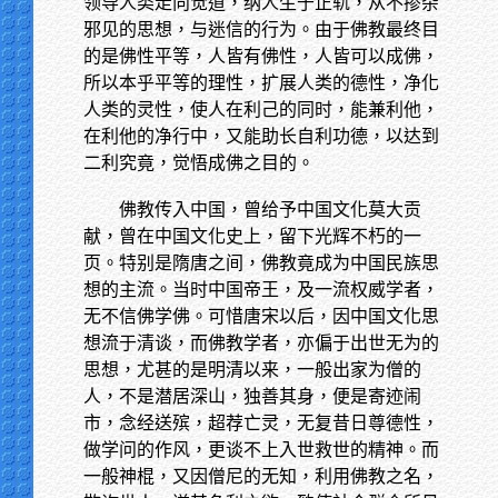
领导人类走向觉道，纳人生于正轨，从不掺杂
邪见的思想，与迷信的行为。由于佛教最终目
的是佛性平等，人皆有佛性，人皆可以成佛，
所以本乎平等的理性，扩展人类的德性，净化
人类的灵性，使人在利己的同时，能兼利他，
在利他的净行中，又能助长自利功德，以达到
二利究竟，觉悟成佛之目的。
佛教传入中国，曾给予中国文化莫大贡
献，曾在中国文化史上，留下光辉不朽的一
页。特别是隋唐之间，佛教竟成为中国民族思
想的主流。当时中国帝王，及一流权威学者，
无不信佛学佛。可惜唐宋以后，因中国文化思
想流于清谈，而佛教学者，亦偏于出世无为的
思想，尤甚的是明清以来，一般出家为僧的
人，不是潜居深山，独善其身，便是寄迹闹
市，念经送殡，超荐亡灵，无复昔日尊德性，
做学问的作风，更谈不上入世救世的精神。而
一般神棍，又因僧尼的无知，利用佛教之名，